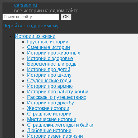
carsson.ru
все истории на одном сайте
OK
Перейти к содержимому
Истории из жизни
Грустные истории
Смешные истории
Истории про животных
Истории о здоровье
Беременность и роды
Истории про детей
Истории про школу
Студенческие годы
Истории про армию
Истории про работу, хобби
Рассказы о путешествиях
Истории про дружбу
Жестокие истории
Страшные истории
Мистические истории
Страшилки, легенды и байки
Любовные истории
Истории измен из жизни