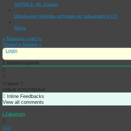
ЗАПИСЬ 46. Идеал
Школьная любовь,которая не забывается (2)
Моль
«
Мамина участь
Подруга Мария
»
Login
2
комментариев
старые
новые
популярные
Inline Feedbacks
View all comments
LJakeman