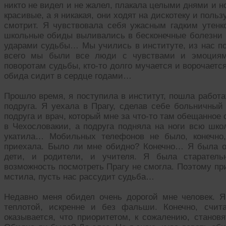
никто не видел и не жалел, плакала целыми днями и н
красивые, а я никакая, они ходят на дискотеку и поль
смотрит. Я чувствовала себя ужасным гадким утенк
школьные обиды выливались в бесконечные болезни и
ударами судьбы… Мы учились в институте, из нас по
всего мы были все люди с чувствами и эмоциями,
поворотам судьбы, кто-то долго мучается и ворочается
обида сидит в сердце годами…
Прошло время, я поступила в институт, пошла работа
подруга. Я уехала в Прагу, сделав себе больничный
подруга и врач, который мне за что-то там обещанное
в Чехословакии, а подруга подняла на ноги всю шко
укатила… Мобильных телефонов не было, конечно,
приехала. Было ли мне обидно? Конечно… Я была 
дети, и родители, и учителя. Я была старатель
возможность посмотреть Прагу не смогла. Поэтому пр
мстила, пусть нас рассудит судьба…
Недавно меня обидел очень дорогой мне человек. 
теплотой, искренне и без фальши. Конечно, счит
оказывается, что приоритетом, к сожалению, становя