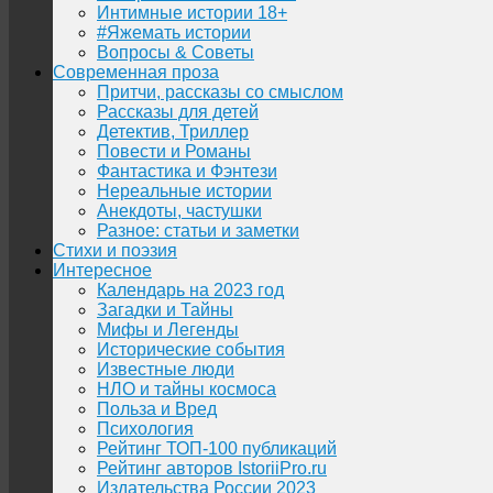
Интимные истории 18+
#Яжемать истории
Вопросы & Советы
Современная проза
Притчи, рассказы со смыслом
Рассказы для детей
Детектив, Триллер
Повести и Романы
Фантастика и Фэнтези
Нереальные истории
Анекдоты, частушки
Разное: статьи и заметки
Стихи и поэзия
Интересное
Календарь на 2023 год
Загадки и Тайны
Мифы и Легенды
Исторические события
Известные люди
НЛО и тайны космоса
Польза и Вред
Психология
Рейтинг ТОП-100 публикаций
Рейтинг авторов IstoriiPro.ru
Издательства России 2023