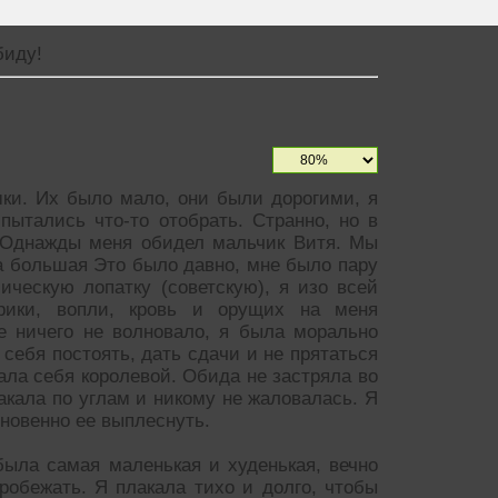
биду!
шки. Их было мало, они были дорогими, я
пытались что-то отобрать. Странно, но в
. Однажды меня обидел мальчик Витя. Мы
а большая Это было давно, мне было пару
ическую лопатку (советскую), я изо всей
рики, вопли, кровь и орущих на меня
е ничего не волновало, я была морально
 себя постоять, дать сдачи и не прятаться
вала себя королевой. Обида не застряла во
лакала по углам и никому не жаловалась. Я
гновенно ее выплеснуть.
ыла самая маленькая и худенькая, вечно
робежать. Я плакала тихо и долго, чтобы