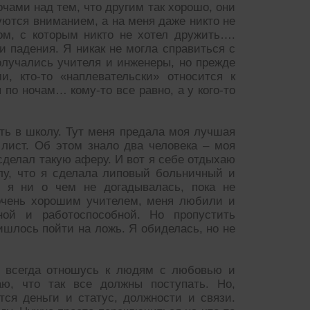
очами над тем, что другим так хорошо, они
зуются вниманием, а на меня даже никто не
ом, с которым никто не хотел дружить….
 падения. Я никак не могла справиться с
лучались учителя и инженеры, но прежде
 кто-то «наплевательски» относится к
 по ночам… кому-то все равно, а у кого-то
ть в школу. Тут меня предала моя лучшая
 лист. Об этом знало два человека – моя
 сделал такую аферу. И вот я себе отдыхаю
лу, что я сделала липовый больничный и
 я ни о чем не догадывалась, пока не
очень хорошим учителем, меня любили и
ной и работоспособной. Но пропустить
ишлось пойти на ложь. Я обиделась, но не
Я всегда отношусь к людям с любовью и
аю, что так все должны поступать. Но,
тся деньги и статус, должности и связи.