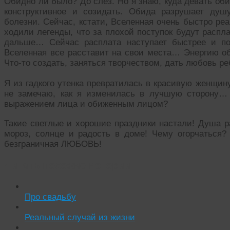
Обидно ли было? До слез. Но я знаю, куда девать оби
конструктивное и созидать. Обида разрушает душ
болезни. Сейчас, кстати, Вселенная очень быстро ре
ходили легенды, что за плохой поступок будут распл
дальше… Сейчас расплата наступает быстрее и по
Вселенная все расставит на свои места… Энергию об
Что-то создать, заняться творчеством, дать любовь ре
Я из гадкого утенка превратилась в красивую женщин
не замечаю, как я изменилась в лучшую сторону…
выражением лица и обиженным лицом?
Такие светлые и хорошие праздники настали! Душа ра
мороз, солнце и радость в доме! Чему огорчаться
безграничная ЛЮБОВЬ!
Читать похожие истории:
Про свадьбу
Реальный случай из жизни