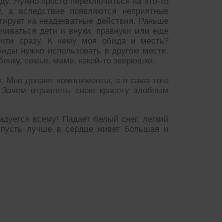
ду. Нужно просто переключиться на что-то
у, а вследствие появляются неприятные
агирует на неадекватные действия. Раньше
ачиваться дети и внуки, правнуки или еще
чти сразу. К чему моя обида и месть?
иды нужно использовать в другом месте.
бенку, семье, маме, какой-то зверюшке.
у. Мне делают комплименты, а я сама того
 Зачем отравлять свою красоту злобным
дуется всему! Падает белый снег, легкий
? пусть лучше в сердце живет большая и