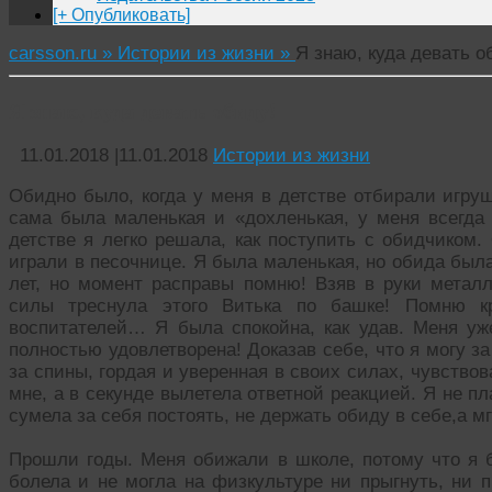
[+ Опубликовать]
carsson.ru »
Истории из жизни »
Я знаю, куда девать о
Я знаю, куда девать обиду!
11.01.2018
|
11.01.2018
Истории из жизни
Обидно было, когда у меня в детстве отбирали игру
сама была маленькая и «дохленькая, у меня всегда 
детстве я легко решала, как поступить с обидчиком
играли в песочнице. Я была маленькая, но обида был
лет, но момент расправы помню! Взяв в руки металл
силы треснула этого Витька по башке! Помню к
воспитателей… Я была спокойна, как удав. Меня уж
полностью удовлетворена! Доказав себе, что я могу за
за спины, гордая и уверенная в своих силах, чувство
мне, а в секунде вылетела ответной реакцией. Я не п
сумела за себя постоять, не держать обиду в себе,а м
Прошли годы. Меня обижали в школе, потому что я б
болела и не могла на физкультуре ни прыгнуть, ни п