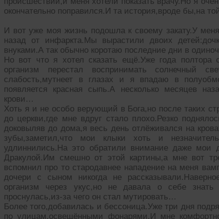
происшествии,и меня хотели показать врачу.Но я очен
окончательно поправился.И та история,вроде бы,на т
И вот уже моя жизнь подошла к своему закату.У меня
назад от инфаркта.Мы вырастили двоих детей:доч
внуками.А так обычно коротаю последние дни в одино
Но вот что я хотел сказать ещё.Уже года полтора 
организм перестал воспринимать солнечный све
слабость,мутнеет в глазах и я впадаю в полуобм
появляется красная сыпь.А несколько месяцев на
крови…
Хоть я и не особо верующий в Бога,но после таких с
до церкви,где мне вдруг стало плохо.Резко поднялос
доковыляв до дома,я весь день отлёживался на крова
зубы,заметил,что мои клыки хоть и незначитель
удлиннились.На это обратили внимание даже мои 
Дракулой.Им смешно от этой картины,а мне вот тр
вспомнил про то стародавнее нападение на меня вам
дочери с сыном никогда не рассказывали.Наверное
организм через укус,но не давала о себе знать
проснулась,из-за чего он стал мутировать…
Более того,добавилась и бессоница.Уже три дня подря
по улицам,освещёнными фонарями.И мне комфортно