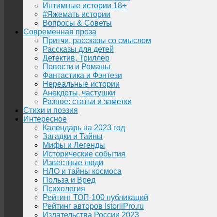
Интимные истории 18+
#Яжемать истории
Вопросы & Советы
Современная проза
Притчи, рассказы со смыслом
Рассказы для детей
Детектив, Триллер
Повести и Романы
Фантастика и Фэнтези
Нереальные истории
Анекдоты, частушки
Разное: статьи и заметки
Стихи и поэзия
Интересное
Календарь на 2023 год
Загадки и Тайны
Мифы и Легенды
Исторические события
Известные люди
НЛО и тайны космоса
Польза и Вред
Психология
Рейтинг ТОП-100 публикаций
Рейтинг авторов IstoriiPro.ru
Издательства России 2023