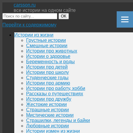
carsson.ru
все истории на одном сайте
OK
Перейти к содержимому
Истории из жизни
Грустные истории
Смешные истории
Истории про животных
Истории о здоровье
Беременность и роды
Истории про детей
Истории про школу
Студенческие годы
Истории про армию
Истории про работу, хобби
Рассказы о путешествиях
Истории про дружбу
Жестокие истории
Страшные истории
Мистические истории
Страшилки, легенды и байки
Любовные истории
Истории измен из жизни