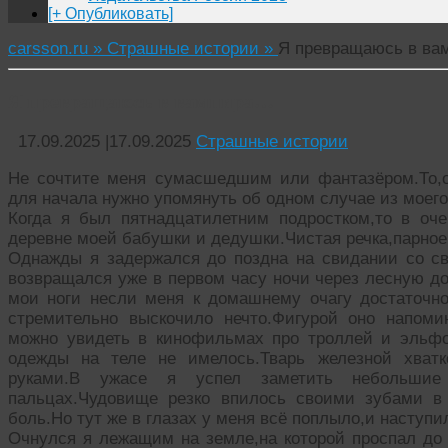
[+ Опубликовать]
carsson.ru »
Страшные истории »
Я превращаюсь в в
Я превращаюсь в вампира…
17.09.2025
|
17.09.2025
Страшные истории
Не сочтите меня сумасшедшим или фантазёром.То,о
для начала нужно упомянуть об одном случае из моег
Когда я был пятнадцатилетним подростком,то в оч
деревне моей бабушки и дедушки.Чистая речка,парное
Однажды я задержался до поздна на свидании со св
возвращался уже в первом часу ночи через лесную д
мои ноги несли меня к домашнему очагу достаточно
стремительно выскочило нечто.Фигурой оно напоми
можно увидеть в кинофильмах про троллей и эльфо
одежды на теле не имелось.Тварь железной хват
руками.В ужасе я успел заметить небольшие
пальцах.Чудовище резко впилось своими зубами 
боль.Но тут же в глазах у меня всё поплыло,и наступ
Очнулся я лежащим на земле,на которой проспал до