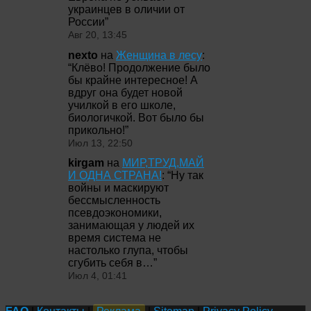
украинцев в оличии от
России
”
Авг 20, 13:45
nexto
на
Женщина в лесу
:
“
Клёво! Продолжение было
бы крайне интересное! А
вдруг она будет новой
училкой в его школе,
биологичкой. Вот было бы
прикольно!
”
Июл 13, 22:50
kirgam
на
МИР,ТРУД,МАЙ
И ОДНА СТРАНА!
: “
Ну так
войны и маскируют
бессмысленность
псевдоэкономики,
занимающая у людей их
время система не
настолько глупа, чтобы
сгубить себя в…
”
Июл 4, 01:41