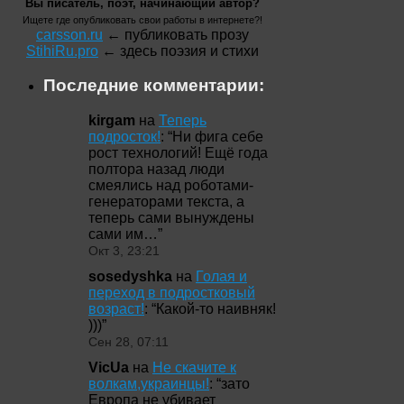
Вы писатель, поэт, начинающий автор?
Ищете где опубликовать свои работы в интернете?!
carsson.ru
← публиковать прозу
StihiRu.pro
← здесь поэзия и стихи
Последние комментарии:
kirgam
на
Теперь
подросток!
: “
Ни фига себе
рост технологий! Ещё года
полтора назад люди
смеялись над роботами-
генераторами текста, а
теперь сами вынуждены
сами им…
”
Окт 3, 23:21
sosedyshka
на
Голая и
переход в подростковый
возраст!
: “
Какой-то наивняк!
)))
”
Сен 28, 07:11
VicUa
на
Не скачите к
волкам,украинцы!
: “
зато
Европа не убивает