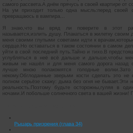
самого рассвета.А днём прячусь в своей квартире от 
На ум приходит только одна мысль:перед своей см
превращаюсь в вампира…
Я знаю,что вы вряд ли поверите в этот расс
называется,излить душу. Плакаться в жилетку своим 
меня своими глупыми советами идти к врачам,которы
сердце.Но оставаться в таком состоянии в самом де
уйти в свой последний путь.Тайно и тихо.В предстоя
углубляться в неё всё дальше и дальше,чтобы ме
живым не нашёл и для меня самого дорога назад о
лучше мною полакомятся голодные волки.Зато
некому.Обглоданные зверьми кости сделать это не
полном серьёзе скажу: дыма без огня не бывает.Эти 
реальность.Поэтому будьте осторожны,гуляя в од
ночами.И побольше солнечного света в вашей жизни! П
Читать похожие истории:
Рыцарь призрения (глава 34)