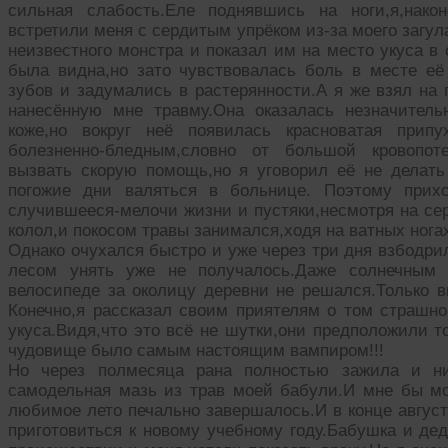
сильная слабость.Еле поднявшись на ноги,я,нак
встретили меня с сердитым упрёком из-за моего загул
неизвестного монстра и показал им на место укуса 
была видна,но зато чувствовалась боль в месте её
зубов и задумались в растерянности.А я же взял на
нанесённую мне травму.Она оказалась незначител
коже,но вокруг неё появилась красноватая прип
болезненно-бледным,словно от большой кровопот
вызвать скорую помощь,но я уговорил её не делать 
погожие дни валяться в больнице. Поэтому прихо
случившееся-мелочи жизни и пустяки,несмотря на сер
колол,и покосом травы занимался,ходя на ватных ног
Однако очухался быстро и уже через три дня взбодри
лесом унять уже не получалось.Даже солнечным
велосипеде за околицу деревни не решался.Только в
Конечно,я рассказал своим приятелям о том страшно
укуса.Видя,что это всё не шутки,они предположили т
чудовище было самым настоящим вампиром!!!
Но через полмесяца рана полностью зажила и ни
самодельная мазь из трав моей бабули.И мне бы м
любимое лето печально завершалось.И в конце август
приготовиться к новому учебному году.Бабушка и д