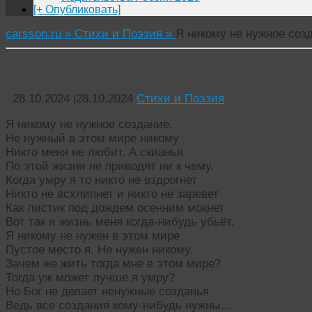
[+ Опубликовать]
carsson.ru »
Стихи и Поэзия »
Я никому не нужное соз
Я никому не нужное созданье
28.10.2024
|
28.10.2024
Стихи и Поэзия
Я никому не нужное создание.
Не нужный в этом мире никому
Никто меня не любит. А скианья
По этой жизни не приводят ни к чему.
Когда умру я то никто не вздрогнет
Никто не всхлипнет и никто не заревет
Как листик под дождем осенним мокнет
Вот так и жизнь меня когда-нибудь убьёт.
Я никому не нужен в этом мире
Пустое место я. Не нужен никому.
Зачем же жить тогда мне в этом мире?
Тогда уж может лучше я умру?
Но Бог не делает ненужные созданья
Ведь все создания кому-нибудь нужны…