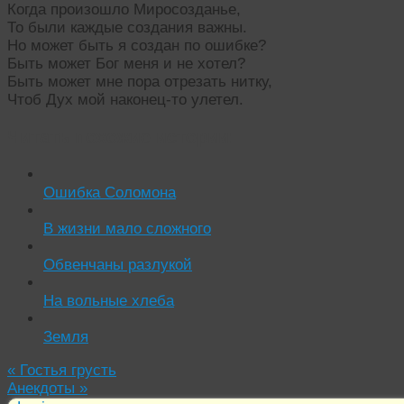
Когда произошло Миросозданье,
То были каждые создания важны.
Но может быть я создан по ошибке?
Быть может Бог меня и не хотел?
Быть может мне пора отрезать нитку,
Чтоб Дух мой наконец-то улетел.
Читать похожие истории:
Ошибка Соломона
В жизни мало сложного
Обвенчаны разлукой
На вольные хлеба
Земля
«
Гостья грусть
Анекдоты
»