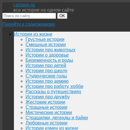
carsson.ru
все истории на одном сайте
OK
Перейти к содержимому
Истории из жизни
Грустные истории
Смешные истории
Истории про животных
Истории о здоровье
Беременность и роды
Истории про детей
Истории про школу
Студенческие годы
Истории про армию
Истории про работу, хобби
Рассказы о путешествиях
Истории про дружбу
Жестокие истории
Страшные истории
Мистические истории
Страшилки, легенды и байки
Любовные истории
Истории измен из жизни