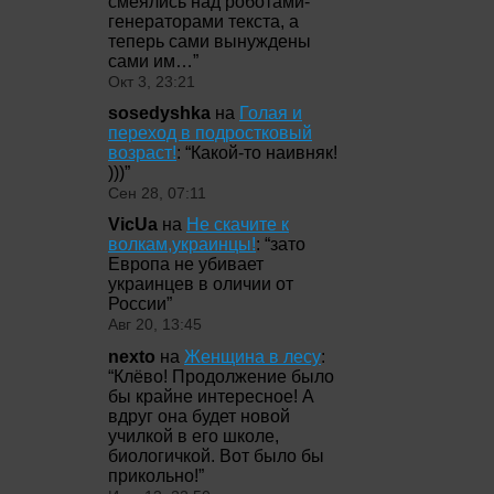
смеялись над роботами-
генераторами текста, а
теперь сами вынуждены
сами им…
”
Окт 3, 23:21
sosedyshka
на
Голая и
переход в подростковый
возраст!
: “
Какой-то наивняк!
)))
”
Сен 28, 07:11
VicUa
на
Не скачите к
волкам,украинцы!
: “
зато
Европа не убивает
украинцев в оличии от
России
”
Авг 20, 13:45
nexto
на
Женщина в лесу
:
“
Клёво! Продолжение было
бы крайне интересное! А
вдруг она будет новой
училкой в его школе,
биологичкой. Вот было бы
прикольно!
”