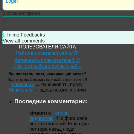
Login
0
комментариев
Inline Feedbacks
View all comments
ПОЛЬЗОВАТЕЛИ САЙТА
Рейтинг писателей сайта 🏆
Активность пользователей 🚀
ТОП-100 рейтинг публикаций ⭐
Вы писатель, поэт, начинающий автор?
Ищете где опубликовать свои работы в интернете?!
carsson.ru
← публиковать прозу
StihiRu.pro
← здесь поэзия и стихи
Последние комментарии:
kirgam
на
Теперь
подросток!
: “
Ни фига себе
рост технологий! Ещё года
полтора назад люди