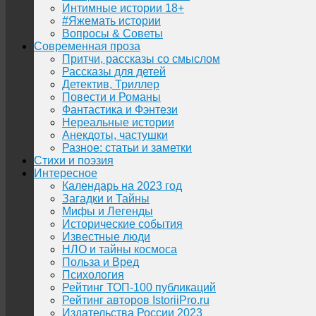
Интимные истории 18+
#Яжемать истории
Вопросы & Советы
Современная проза
Притчи, рассказы со смыслом
Рассказы для детей
Детектив, Триллер
Повести и Романы
Фантастика и Фэнтези
Нереальные истории
Анекдоты, частушки
Разное: статьи и заметки
Стихи и поэзия
Интересное
Календарь на 2023 год
Загадки и Тайны
Мифы и Легенды
Исторические события
Известные люди
НЛО и тайны космоса
Польза и Вред
Психология
Рейтинг ТОП-100 публикаций
Рейтинг авторов IstoriiPro.ru
Издательства России 2023