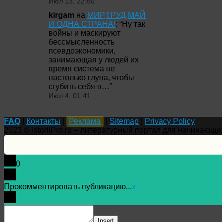
Июл 13, 22:50
kirgam
на
МИР,ТРУД,МАЙ
И ОДНА СТРАНА!
: “
Ну так
войны и маскируют
бессмысленность
псевдоэкономики,
занимающая у людей их
время система не
настолько глупа, чтобы
сгубить себя в…
”
Июл 4, 01:41
FAQ
|
Контакты
|
Реклама
|
Sitemap
|
Privacy Policy
2023 © IstoriiPro.ru – литературный портал для начинающи
0
Прокомментировать публикацию...
x
Insert