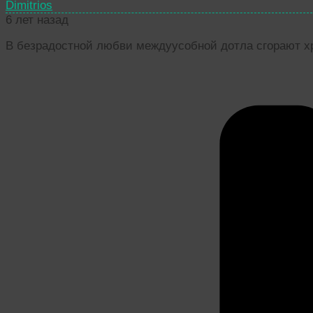
Dimitrios
6 лет назад
В безрадостной любви междуусобной дотла сгорают х