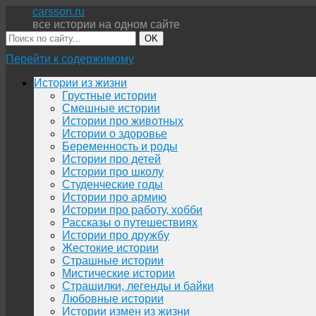
carsson.ru
все истории на одном сайте
OK
Перейти к содержимому
Истории из жизни
Грустные истории
Смешные истории
Истории про животных
Истории о здоровье
Беременность и роды
Истории про детей
Истории про школу
Студенческие годы
Истории про армию
Истории про работу, хобби
Рассказы о путешествиях
Истории про дружбу
Жестокие истории
Страшные истории
Мистические истории
Страшилки, легенды и байки
Любовные истории
Истории измен из жизни