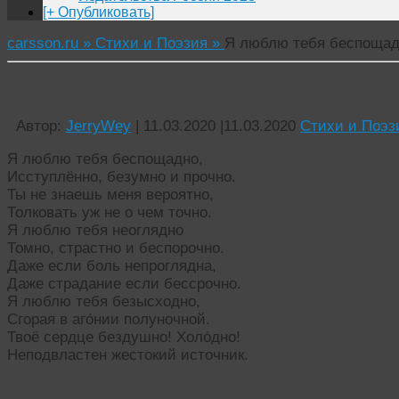
[+ Опубликовать]
carsson.ru »
Стихи и Поэзия »
Я люблю тебя беспоща
Я люблю тебя беспощадно
Автор:
JerryWey
|
11.03.2020
|
11.03.2020
Стихи и Поэз
Я люблю тебя беспощадно,
Исступлённо, безумно и прочно.
Ты не знаешь меня вероятно,
Толковать уж не о чем точно.
Я люблю тебя неоглядно
Томно, страстно и беспорочно.
Даже если боль непроглядна,
Даже страдание если бессрочно.
Я люблю тебя безысходно,
Сгорая в аго́нии полуночной.
Твоё сердце бездушно! Холо́дно!
Неподвластен жестокий источник.
Читать похожие истории: