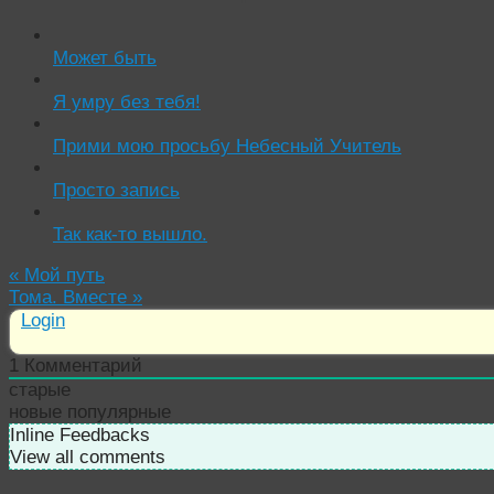
Может быть
Я умру без тебя!
Прими мою просьбу Небесный Учитель
Просто запись
Так как-то вышло.
«
Мой путь
Тома. Вместе
»
Login
1
Комментарий
старые
новые
популярные
Inline Feedbacks
View all comments