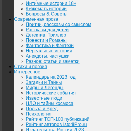
Интимные истории 18+
#Яжемать истории
Вопросы & Советы
Современная проза
Притчи, рассказы со смыслом
Рассказы для детей
Детектив, Триллер
Повести и Романы
Фантастика и Фэнтези
Нереальные истории
Анекдоты, частушки
Разное: статьи и заметки
Стихи и поэзия
Интересное
Календарь на 2023 год
Загадки и Тайны
Мифы и Легенды
Исторические события
Известные люди
НЛО и тайны космоса
Польза и Вред
Психология
Рейтинг ТОП-100 публикаций
Рейтинг авторов IstoriiPro.ru
Издательства России 2023