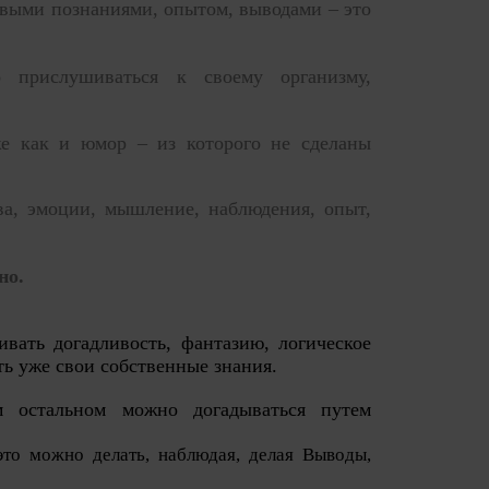
новыми познаниями, опытом, выводами – это
 прислушиваться к своему организму,
же как и юмор – из которого не сделаны
ва, эмоции, мышление, наблюдения, опыт,
но.
ивать догадливость, фантазию, логическое
 уже свои собственные знания.
 остальном можно догадываться путем
это можно делать, наблюдая,
делая
Вывод
ы
,