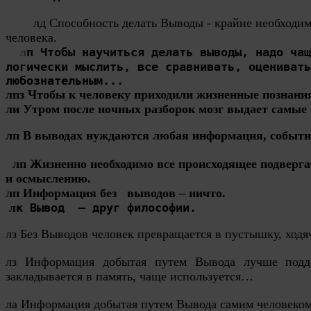
л
д Способность 
делать 
Вывод
ы
 - крайне необходим
человека.
л
п Чтобы научиться делать выводы, надо чащ
логически мыслить, все сравнивать, оценивать
любознательным...
лпз Чтобы к человеку приходили жизненные познания
ли Утром после ночных разборок мозг выдает самые
лп В выводах нуждаются любая информация, событи
лп Жизненно необходимо все происходящее подверга
и осмыслению.

лп Информация без   выводов – ничто.

 л
к Вывод 
 — друг философии.
лз Без Выводов человек превращается в пустышку, хо
лз Информация добытая путем Вывода лучше подд
закладывается в память, чаще используется…
ла Информация добытая путем Вывода самим человеко