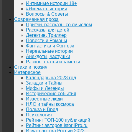
Интимные истории 18+
#Яжемать истории
Вопросы & Советы
Современная проза
Притчи, рассказы со смыслом
Рассказы для детей
Детектив, Триллер
Повести и Романы
Фантастика и Фэнтези
Нереальные истории
Анекдоты, частушки
Разное: статьи и заметки
Стихи и поэзия
Интересное
Календарь на 2023 год
Загадки и Тайны
Мифы и Легенды
Исторические события
Известные люди
НЛО и тайны космоса
Польза и Вред
Психология
Рейтинг ТОП-100 публикаций
Рейтинг авторов IstoriiPro.ru
Издательства России 2023