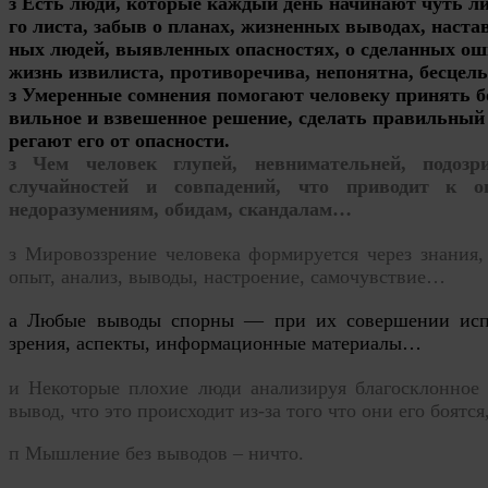
з Есть люди, которые каждый день начинают чуть ли 
го листа, забыв о планах, жизненных выводах, наста
ных людей, выявленных опасностях, о сделанных ош
жизнь извилиста, противоречива, непонятна, бесце
з Умеренные сомнения помогают человеку принять б
вильное и взвешенное решение, сделать правильный 
регают его от опасности.
з Чем человек глупей, невнимательней, подо
случайностей и совпадений, что приводит к 
недоразумениям, обидам, скандалам…
з
Мировоззрение
человека формиру
е
тся через знания
опыт,
анализ
, выводы, настроение, самочувствие…
а Любые выводы спорны — при их совершении испо
зрения, аспекты, информационные материалы…
и
Некоторые плохие люди
анализ
ируя благосклонное
вывод, что это происходит из-за того что они его боят
п
Мышление без выводов – ничто.