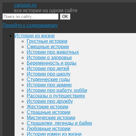
carsson.ru
все истории на одном сайте
OK
Перейти к содержимому
Истории из жизни
Грустные истории
Смешные истории
Истории про животных
Истории о здоровье
Беременность и роды
Истории про детей
Истории про школу
Студенческие годы
Истории про армию
Истории про работу, хобби
Рассказы о путешествиях
Истории про дружбу
Жестокие истории
Страшные истории
Мистические истории
Страшилки, легенды и байки
Любовные истории
Истории измен из жизни