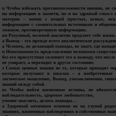
п Чтобы избежать противоположности мнения, не с
на информацию в памяти, но и на здравый смысл 
материи – начни с вещей простых, ясных, ис
информацию с сомнительных источников и общение
ложную, противоречивую информацию.
вп Разумный, волевой аналитик продляет себе жизнь
а
Вывод
– это прежде всего аналитическое рассужден
а Человек, не
делающий выводы
, не знает, где находи
п Невозможность представления человеком существ
без его присутствия склоняет его к выводу, что после
не умирает, а переходит в другое состояние.
з Самые ценные знания не те, которые приходят че
которые получают в школах – а изобретенные н
логическое мышление, Вывод, умозаключения, гипо
знаний между собой.
пз Чтобы найти жизненные истины, не обязател
наблюдательность, здоровое любопытство,
умение мыслить, делать выводы…
а Здоровый оптимизм основан не на глупой радост
знаниях, жизненных наблюдениях и собственных выв