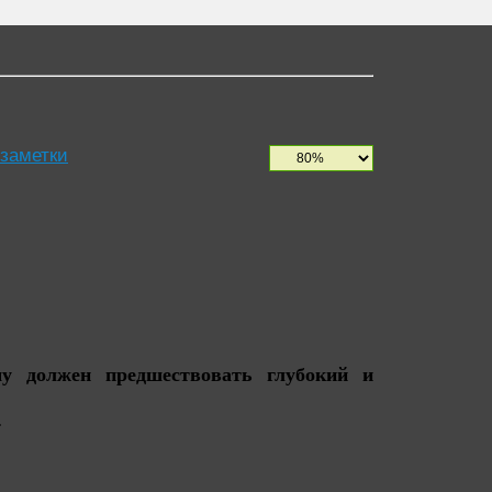
 заметки
 должен предшествовать глубокий и
.