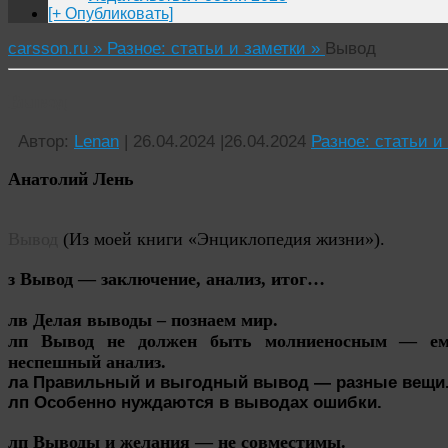
[+ Опубликовать]
carsson.ru »
Разное: статьи и заметки »
Вывод
Вывод
Автор:
Lenan
|
26.04.2024
|
26.04.2024
Разное: статьи и
Анатолий Лень
Вывод
(Из моей книги «Энциклопедия жизни»).
з Вывод — заключение, анализ, итог…
лв Делая выводы – познаем мир.
лп Вывод не должен быть молниеносным — ему
неспешный анализ.
ла Правильный и выгодный вывод — разные вещи
лп Особенно нуждаются в выводах ошибки.
лп Выводы и желания — не совместимы.