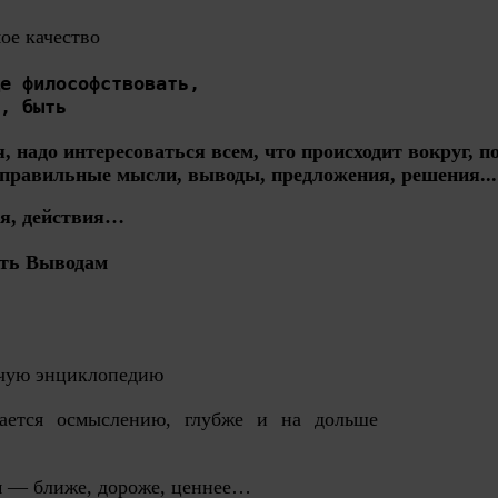
ое качество 
е философствовать,
, быть
, надо интересоваться всем, что происходит вокруг,
 правильные мысли, выводы, предложения, решения...
я, действия…
ть Выводам

дячую энциклопедию
ается осмыслению, глубже и на дольше
м — ближе, дороже, ценнее…