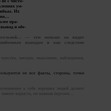
не с чисто-
влениях ум-
ибках. Их
льна…
олее пра-
вывод и обе-
зрительней… — тем меньше он видит
ошибочным выводам и как следствие
, чувства, эмоции, мышление, наблюдения,
льзуются не все факты, стороны, точки
 отношение к себе хороших людей делают
ся, имеют корысть, он важная персона…