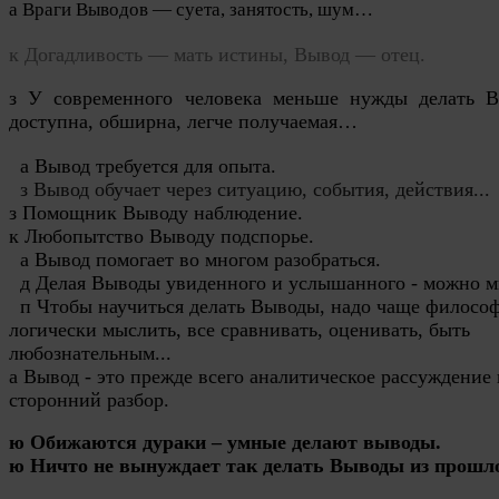
а Враги Выводов — суета, занятость, шум…
к Догадливость — мать истины, Вывод — отец.
з У современного человека меньше нужды делать 
доступна, обширна, легче получаемая…
а Вывод требуется для опыта.
з Вывод обучает через ситуацию, события, действия...
з Помощник Выводу наблюдение.
к Любопытство Выводу подспорье.
а Вывод помогает во многом разобраться.
д 
Делая Выводы
 увиденн
ого
 и услышанн
ого
 - можно м
п Чтобы научиться 
делать 
Вывод
ы
, надо чаще философ
логически мыслить, все сравнивать, оценивать, быть 
любознательным...
а Вывод - это прежде всего аналитическое рассуждение 
сторонний разбор.
ю Обижаются дураки – умные делают выводы.
ю Ничто не вынуждает так делать Выводы из прошло