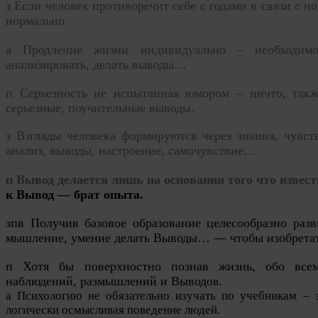
з
Если человек противоречит себе с годами в связи с 
нормально.
а Продление жизни индивидуально – необходимо
анализ
ировать, делать выводы…
п Серьезность не испытанная юмором – ничто, так
серьезные, поучительные выводы.
з Взгляды человека формируются через знания, чувст
анализ
, выводы, настроение, самочувствие…
п Вывод делается лишь на основании того что извест
к Вывод — брат опыта.
зпв Получив базовое образование целесообразно разв
мышление, умение делать Выводы… — чтобы изобретать
п Хотя бы поверхностно познав жизнь, обо всем
наблюдений, размышлений и Вывод
ов
.
а Психологию не обязательно изучать по учебникам – 
логически осмысливая поведение людей.