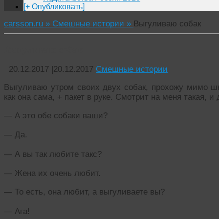
[+ Опубликовать]
carsson.ru »
Смешные истории »
Выгуливаю собак
Выгуливаю собак
20.12.2017
|
20.12.2017
Смешные истории
Выгуливаю утром своих двух собак, прохожу мимо шк
как она сама, + пакет в руке. Смотрит на меня такая, и
— А это обе собаки ваши?
— Да.
— А вы так любите такс?
— Жена их очень любит.
— То есть, она любит, а выгуливаете вы?
— Ага!