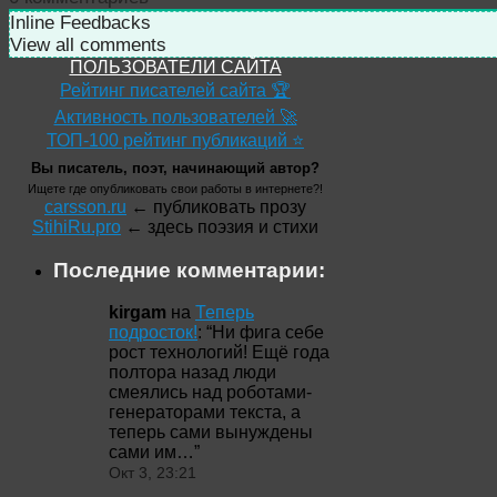
Inline Feedbacks
View all comments
ПОЛЬЗОВАТЕЛИ САЙТА
Рейтинг писателей сайта 🏆
Активность пользователей 🚀
ТОП-100 рейтинг публикаций ⭐
Вы писатель, поэт, начинающий автор?
Ищете где опубликовать свои работы в интернете?!
carsson.ru
← публиковать прозу
StihiRu.pro
← здесь поэзия и стихи
Последние комментарии:
kirgam
на
Теперь
подросток!
: “
Ни фига себе
рост технологий! Ещё года
полтора назад люди
смеялись над роботами-
генераторами текста, а
теперь сами вынуждены
сами им…
”
Окт 3, 23:21