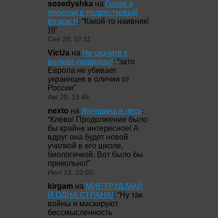
sosedyshka
на
Голая и
переход в подростковый
возраст!
: “
Какой-то наивняк!
)))
”
Сен 28, 07:11
VicUa
на
Не скачите к
волкам,украинцы!
: “
зато
Европа не убивает
украинцев в оличии от
России
”
Авг 20, 13:45
nexto
на
Женщина в лесу
:
“
Клёво! Продолжение было
бы крайне интересное! А
вдруг она будет новой
училкой в его школе,
биологичкой. Вот было бы
прикольно!
”
Июл 13, 22:50
kirgam
на
МИР,ТРУД,МАЙ
И ОДНА СТРАНА!
: “
Ну так
войны и маскируют
бессмысленность