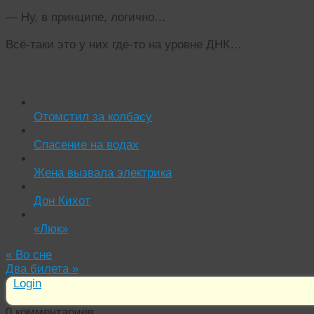
— Ну, в принципе, логично…
Всё-таки это у них где-то на уровне ДНК…
Читать похожие истории:
Отомстил за колбасу
Спасение на водах
Жена вызвала электрика
Дон Кихот
«Люк»
«
Во сне
Два билета
»
Login
0
комментариев