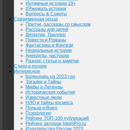
Интимные истории 18+
#Яжемать истории
Вопросы & Советы
Современная проза
Притчи, рассказы со смыслом
Рассказы для детей
Детектив, Триллер
Повести и Романы
Фантастика и Фэнтези
Нереальные истории
Анекдоты, частушки
Разное: статьи и заметки
Стихи и поэзия
Интересное
Календарь на 2023 год
Загадки и Тайны
Мифы и Легенды
Исторические события
Известные люди
НЛО и тайны космоса
Польза и Вред
Психология
Рейтинг ТОП-100 публикаций
Рейтинг авторов IstoriiPro.ru
Издательства России 2023