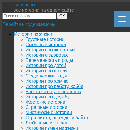
carsson.ru
все истории на одном сайте
OK
Перейти к содержимому
Истории из жизни
Грустные истории
Смешные истории
Истории про животных
Истории о здоровье
Беременность и роды
Истории про детей
Истории про школу
Студенческие годы
Истории про армию
Истории про работу, хобби
Рассказы о путешествиях
Истории про дружбу
Жестокие истории
Страшные истории
Мистические истории
Страшилки, легенды и байки
Любовные истории
Истории измен из жизни