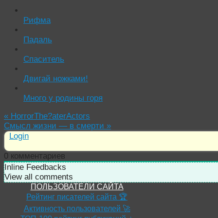
Рифма
Падаль
Спаситель
Двигай ножками!
Много у родины горя
«
HorrorThe?aterActors
Смысл жизни — в смерти
»
Login
0
комментариев
Inline Feedbacks
View all comments
ПОЛЬЗОВАТЕЛИ САЙТА
Рейтинг писателей сайта 🏆
Активность пользователей 🚀