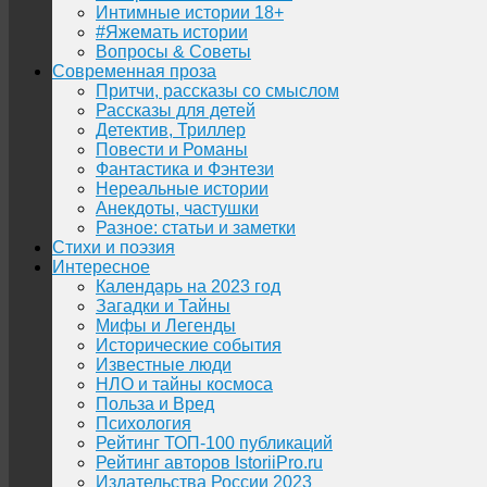
Интимные истории 18+
#Яжемать истории
Вопросы & Советы
Современная проза
Притчи, рассказы со смыслом
Рассказы для детей
Детектив, Триллер
Повести и Романы
Фантастика и Фэнтези
Нереальные истории
Анекдоты, частушки
Разное: статьи и заметки
Стихи и поэзия
Интересное
Календарь на 2023 год
Загадки и Тайны
Мифы и Легенды
Исторические события
Известные люди
НЛО и тайны космоса
Польза и Вред
Психология
Рейтинг ТОП-100 публикаций
Рейтинг авторов IstoriiPro.ru
Издательства России 2023