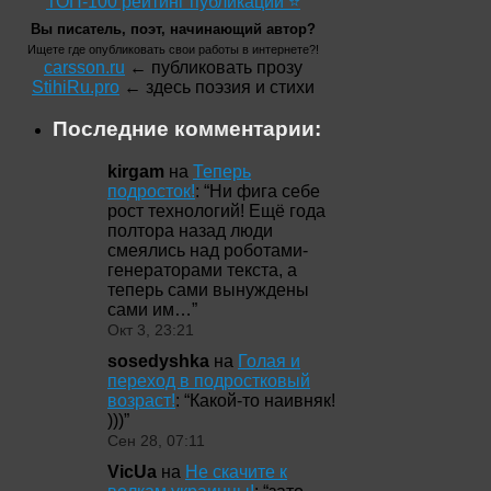
ТОП-100 рейтинг публикаций ⭐
Вы писатель, поэт, начинающий автор?
Ищете где опубликовать свои работы в интернете?!
carsson.ru
← публиковать прозу
StihiRu.pro
← здесь поэзия и стихи
Последние комментарии:
kirgam
на
Теперь
подросток!
: “
Ни фига себе
рост технологий! Ещё года
полтора назад люди
смеялись над роботами-
генераторами текста, а
теперь сами вынуждены
сами им…
”
Окт 3, 23:21
sosedyshka
на
Голая и
переход в подростковый
возраст!
: “
Какой-то наивняк!
)))
”
Сен 28, 07:11
VicUa
на
Не скачите к