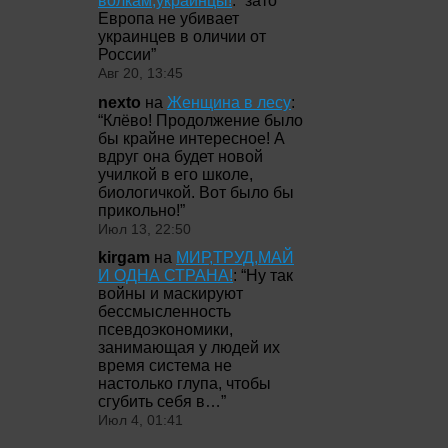
волкам,украинцы!
: “
зато
Европа не убивает
украинцев в оличии от
России
”
Авг 20, 13:45
nexto
на
Женщина в лесу
:
“
Клёво! Продолжение было
бы крайне интересное! А
вдруг она будет новой
училкой в его школе,
биологичкой. Вот было бы
прикольно!
”
Июл 13, 22:50
kirgam
на
МИР,ТРУД,МАЙ
И ОДНА СТРАНА!
: “
Ну так
войны и маскируют
бессмысленность
псевдоэкономики,
занимающая у людей их
время система не
настолько глупа, чтобы
сгубить себя в…
”
Июл 4, 01:41