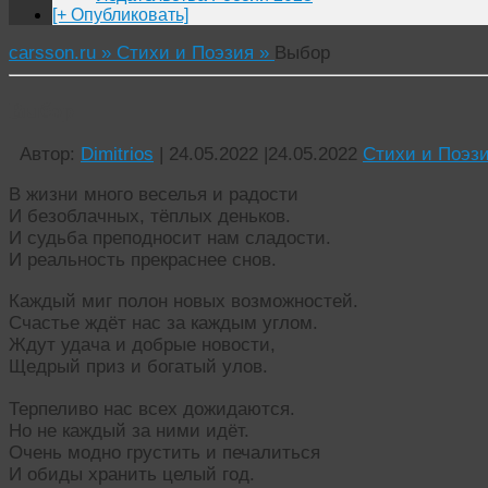
[+ Опубликовать]
carsson.ru »
Стихи и Поэзия »
Выбор
Выбор
Автор:
Dimitrios
|
24.05.2022
|
24.05.2022
Стихи и Поэз
В жизни много веселья и радости
И безоблачных, тёплых деньков.
И судьба преподносит нам сладости.
И реальность прекраснее снов.
Каждый миг полон новых возможностей.
Счастье ждёт нас за каждым углом.
Ждут удача и добрые новости,
Щедрый приз и богатый улов.
Терпеливо нас всех дожидаются.
Но не каждый за ними идёт.
Очень модно грустить и печалиться
И обиды хранить целый год.