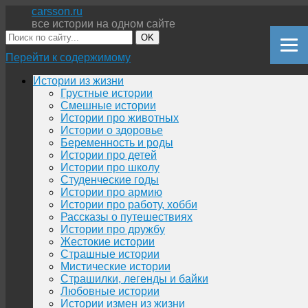
carsson.ru
все истории на одном сайте
OK
Перейти к содержимому
Истории из жизни
Грустные истории
Смешные истории
Истории про животных
Истории о здоровье
Беременность и роды
Истории про детей
Истории про школу
Студенческие годы
Истории про армию
Истории про работу, хобби
Рассказы о путешествиях
Истории про дружбу
Жестокие истории
Страшные истории
Мистические истории
Страшилки, легенды и байки
Любовные истории
Истории измен из жизни