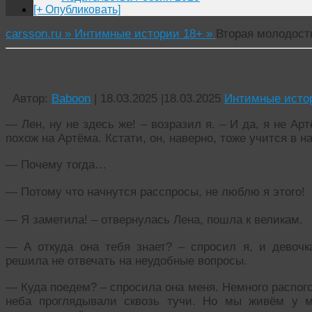
[+ Опубликовать]
carsson.ru »
Интимные истории 18+ »
Вторая молодост
Вторая молодость 12
Автор:
Baboon
|
18.03.2025
|
18.03.2025
Интимные исто
— Лен, ну не здесь же! – возразил я. – И да, я не Ар
похож на Артёма. Кстати, он, наверно, тоже учится в 
— Почему тогда…
— Потому что начнутся расспросы, не люблю я этого!
— Я заметила! – отвернулась Лена, пошла к великам.
— А откуда она тебя знает? – спросил я, и девоч
решила не отвечать на неудобные вопросы.
— Куда поедем? – спросила она меня. Немного распог
неба проглядывали сквозь тучи. Но мы живём у м