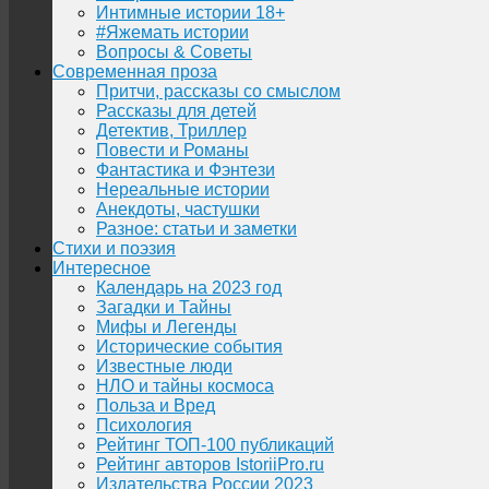
Интимные истории 18+
#Яжемать истории
Вопросы & Советы
Современная проза
Притчи, рассказы со смыслом
Рассказы для детей
Детектив, Триллер
Повести и Романы
Фантастика и Фэнтези
Нереальные истории
Анекдоты, частушки
Разное: статьи и заметки
Стихи и поэзия
Интересное
Календарь на 2023 год
Загадки и Тайны
Мифы и Легенды
Исторические события
Известные люди
НЛО и тайны космоса
Польза и Вред
Психология
Рейтинг ТОП-100 публикаций
Рейтинг авторов IstoriiPro.ru
Издательства России 2023