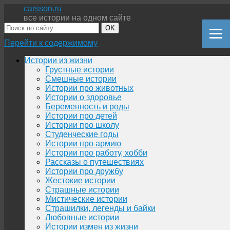
carsson.ru
все истории на одном сайте
OK
Перейти к содержимому
Истории из жизни
Грустные истории
Смешные истории
Истории про животных
Истории о здоровье
Беременность и роды
Истории про детей
Истории про школу
Студенческие годы
Истории про армию
Истории про работу, хобби
Рассказы о путешествиях
Истории про дружбу
Жестокие истории
Страшные истории
Мистические истории
Страшилки, легенды и байки
Любовные истории
Истории измен из жизни