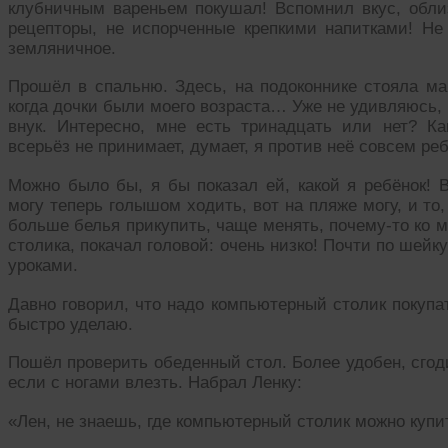
клубничным вареньем покушал! Вспомнил вкус, облиз
рецепторы, не испорченные крепкими напитками! Не 
земляничное.
Прошёл в спальню. Здесь, на подоконнике стояла ма
когда дочки были моего возраста… Уже не удивляюсь, 
внук. Интересно, мне есть тринадцать или нет? К
всерьёз не принимает, думает, я против неё совсем реб
Можно было бы, я бы показал ей, какой я ребёнок! 
могу теперь голышом ходить, вот на пляже могу, и то,
больше белья прикупить, чаще менять, почему-то ко мн
столика, покачал головой: очень низко! Почти по шейк
уроками.
Давно говорил, что надо компьютерный столик покупат
быстро уделаю.
Пошёл проверить обеденный стол. Более удобен, сгоди
если с ногами влезть. Набрал Ленку:
«Лен, не знаешь, где компьютерный столик можно купи