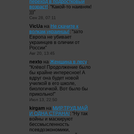
переход в подростковый
возраст!
: “
Какой-то наивняк!
)))
”
Сен 28, 07:11
VicUa
на
Не скачите к
волкам,украинцы!
: “
зато
Европа не убивает
украинцев в оличии от
России
”
Авг 20, 13:45
nexto
на
Женщина в лесу
:
“
Клёво! Продолжение было
бы крайне интересное! А
вдруг она будет новой
училкой в его школе,
биологичкой. Вот было бы
прикольно!
”
Июл 13, 22:50
kirgam
на
МИР,ТРУД,МАЙ
И ОДНА СТРАНА!
: “
Ну так
войны и маскируют
бессмысленность
псевдоэкономики,