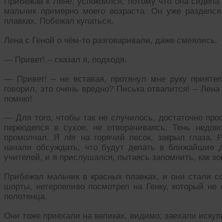
Прибежав к Лене, успокоился, потому что она сидела
мальчик примерно моего возраста. Он уже разделся
плавках. Побежал купаться.
Лена с Геной о чём-то разговаривали, даже смеялись.
— Привет! – сказал я, подходя.
— Привет! – не вставая, протянул мне руку прияте
говорил, это очень вредно? Писька отвалится! – Лена
помню!
— Для того, чтобы так не случилось, достаточно прос
переоделся в сухое, не отворачиваясь. Тень недов
промолчал. Я лёг на горячий песок, закрыл глаза. 
начали обсуждать, что будут делать в ближайшие 
учителей, и я прислушался, пытаясь запомнить, как зо
Прибежал мальчик в красных плавках, и они стали с
шорты, нетерпеливо посмотрел на Генку, который не
полотенца.
Они тоже приехали на великах, видимо, заехали искуп