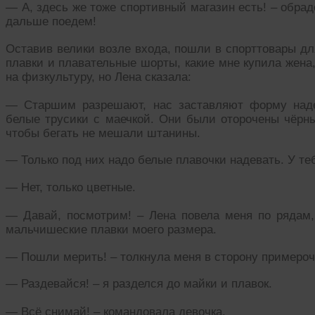
— А, здесь же тоже спортивный магазин есть! – обрад
дальше поедем!
Оставив велики возле входа, пошли в спорттовары дл
плавки и плавательные шорты, какие мне купила жена,
на физкультуру, но Лена сказала:
— Старшим разрешают, нас заставляют форму наде
белые трусики с маечкой. Они были оторочены чёрны
чтобы бегать не мешали штанины.
— Только под них надо белые плавочки надевать. У те
— Нет, только цветные.
— Давай, посмотрим! – Лена повела меня по рядам
мальчишеские плавки моего размера.
— Пошли мерить! – толкнула меня в сторону примероч
— Раздевайся! – я разделся до майки и плавок.
— Всё снимай! – командовала девочка.