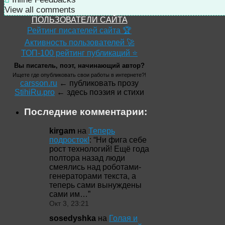
View all comments
ПОЛЬЗОВАТЕЛИ САЙТА
Рейтинг писателей сайта 🏆
Активность пользователей 🚀
ТОП-100 рейтинг публикаций ⭐
Вы писатель, поэт, начинающий автор?
Ищете где опубликовать свои работы в интернете?!
carsson.ru
← публиковать прозу
StihiRu.pro
← здесь поэзия и стихи
Последние комментарии:
kirgam
на
Теперь
подросток!
: “
Ни фига себе
рост технологий! Ещё года
полтора назад люди
смеялись над роботами-
генераторами текста, а
теперь сами вынуждены
сами им…
”
Окт 3, 23:21
sosedyshka
на
Голая и