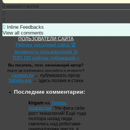
0
комментариев
Inline Feedbacks
View all comments
ПОЛЬЗОВАТЕЛИ САЙТА
Рейтинг писателей сайта 🏆
Активность пользователей 🚀
ТОП-100 рейтинг публикаций ⭐
Вы писатель, поэт, начинающий автор?
Ищете где опубликовать свои работы в интернете?!
carsson.ru
← публиковать прозу
StihiRu.pro
← здесь поэзия и стихи
Последние комментарии:
kirgam
на
Теперь
подросток!
: “
Ни фига себе
рост технологий! Ещё года
полтора назад люди
смеялись над роботами-
генераторами текста, а