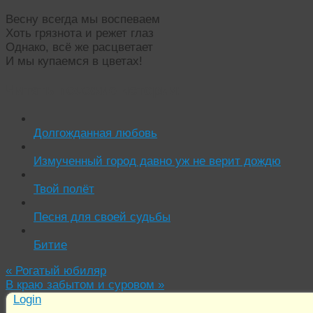
Весну всегда мы воспеваем
Хоть грязнота и режет глаз
Однако, всё же расцветает
И мы купаемся в цветах!
Читать похожие истории:
Долгожданная любовь
Измученный город давно уж не верит дождю
Твой полёт
Песня для своей судьбы
Битие
«
Рогатый юбиляр
В краю забытом и суровом
»
Login