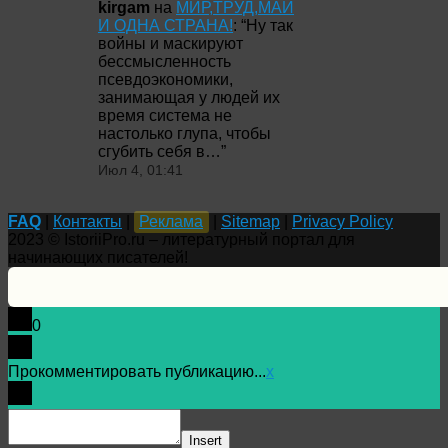
kirgam
на
МИР,ТРУД,МАЙ
И ОДНА СТРАНА!
: “
Ну так
войны и маскируют
бессмысленность
псевдоэкономики,
занимающая у людей их
время система не
настолько глупа, чтобы
сгубить себя в…
”
Июл 4, 01:41
FAQ
|
Контакты
|
Реклама
|
Sitemap
|
Privacy Policy
2023 © IstoriiPro.ru – литературный портал для
начинающих писателей!
0
Прокомментировать публикацию...
x
Insert