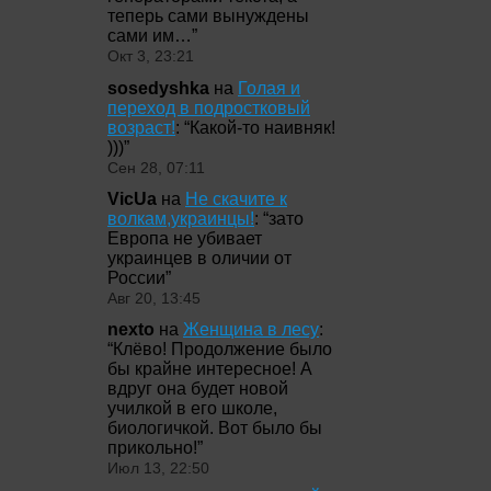
теперь сами вынуждены
сами им…
”
Окт 3, 23:21
sosedyshka
на
Голая и
переход в подростковый
возраст!
: “
Какой-то наивняк!
)))
”
Сен 28, 07:11
VicUa
на
Не скачите к
волкам,украинцы!
: “
зато
Европа не убивает
украинцев в оличии от
России
”
Авг 20, 13:45
nexto
на
Женщина в лесу
:
“
Клёво! Продолжение было
бы крайне интересное! А
вдруг она будет новой
училкой в его школе,
биологичкой. Вот было бы
прикольно!
”
Июл 13, 22:50