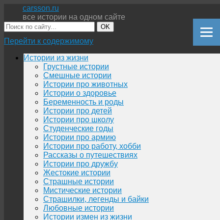
carsson.ru
все истории на одном сайте
OK
Перейти к содержимому
Истории из жизни
Грустные истории
Смешные истории
Истории про животных
Истории о здоровье
Беременность и роды
Истории про детей
Истории про школу
Студенческие годы
Истории про армию
Истории про работу, хобби
Рассказы о путешествиях
Истории про дружбу
Жестокие истории
Страшные истории
Мистические истории
Страшилки, легенды и байки
Любовные истории
Истории измен из жизни