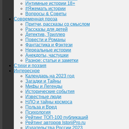
Интимные истории 18+
#Яжемать истории
Вопросы & Советы
Современная проза
Притчи, рассказы со смыслом
Рассказы для детей
Детектив, Триллер
Повести и Романы
Фантастика и Фэнтези
Нереальные истории
Анекдоты, частушки
Разное: статьи и заметки
Стихи и поэзия
Интересное
Календарь на 2023 год
Загадки и Тайны
Мифы и Легенды
Исторические события
Известные люди
НЛО и тайны космоса
Польза и Вред
Психология
Рейтинг ТОП-100 публикаций
Рейтинг авторов IstoriiPro.ru
Издательства России 2023