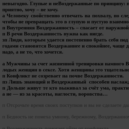
невыгодно. Глупые и неВоздержанные по принципу: п
приятно, хочу – не хочу.
а Человеку свойственно отвечать на похвалу, но сл
чтобы не превращать это в глупую и пустую взаимно
п Внутренняя Воздержанность – спасает от наружной
п В речи Воздержанность нужна как нигде.
зп Люди, которым удается постепенно брать себя под
годами становятся Воздержаннее и спокойнее, чаще д
надо, а не то, что хочется.
а Мужчины за счет жизненной тренировки намного В
лодых женщин в сексе. Хотя женщины это тщательн
п Конфликт не созревает на почве Воздержанности.
пз Лишь знающий и Воздержанный способен наслажда
п Дольше живут те кто выживал за счёт ума, практ
а не — из за красоты, наглости, воровства…
п Отсрочьте время своих поступков и вы не сделаете д
п Бедность не помеха умному, бережному, Воздержанно
п Воздержанность помогает уйти от конфликта.