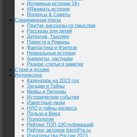
Интимные истории 18+
#Яжемать истории
Вопросы & Советы
Современная проза
Притчи, рассказы со смыслом
Рассказы для детей
Детектив, Триллер
Повести и Романы
Фантастика и Фэнтези
Нереальные истории
Анекдоты, частушки
Разное: статьи и заметки
Стихи и поэзия
Интересное
Календарь на 2023 год
Загадки и Тайны
Мифы и Легенды
Исторические события
Известные люди
НЛО и тайны космоса
Польза и Вред
Психология
Рейтинг ТОП-100 публикаций
Рейтинг авторов IstoriiPro.ru
Издательства России 2023