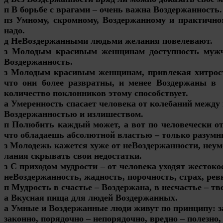
п В борьбе с врагами – очень важна Воздержанность.
пз Умному, скромному, Воздержанному и практично
надо.
д НеВоздержанными людьми желания повелевают.
з Молодым красивым женщинам доступность мужч
Воздержанность.
з Молодым красивым женщинам, привлекая хитрост
что они более развратны, и менее Воздержаны в
количество поклонников этому способствует.
а Умеренность спасает человека от колебаний между
Воздержанностью и излишеством.
п Полюбить каждый может, а вот по человечески о
что обладаешь абсолютной властью – только разумн
з Молодежь кажется хуже от неВоздержанности, неум
лания скрывать свои недостатки.
з С приходом мудрости – от человека уходят жестоко
неВоздержанность, жадность, порочность, страх, ре
п Мудрость в счастье – Воздержана, в несчастье – тв
а Вкусная пища для людей Воздержанных.
а Умные и Воздержанные люди живут по принципу: за
законно, порядочно – непорядочно, вредно – полезно,