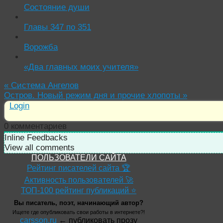
Состояние души
Главы 347 по 351
Ворожба
«Два главных моих учителя»
«
Система Ангелов
Остров. Новый режим дня и прочие хлопоты
»
Login
0
комментариев
Inline Feedbacks
View all comments
ПОЛЬЗОВАТЕЛИ САЙТА
Рейтинг писателей сайта 🏆
Активность пользователей 🚀
ТОП-100 рейтинг публикаций ⭐
Вы писатель, поэт, начинающий автор?
Ищете где опубликовать свои работы в интернете?!
carsson.ru
← публиковать прозу