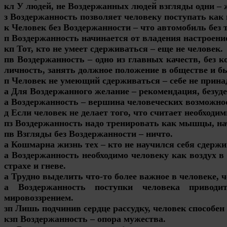
кл У людей, не Воздержанных людей взгляды одни – 
з Воздержанность позволяет человеку поступать как н
к Человек без Воздержанности – что автомобиль без 
п Воздержанность начинается от владения настроени
кп Тот, кто не умеет сдерживаться – еще не человек.
пв Воздержанность – одно из главных качеств, без к
личность, занять должное положение в обществе и 
п Человек не умеющий сдерживаться – себе не прина
а Для Воздержанного желание – рекомендация, безуд
а Воздержанность – вершина человеческих возможно
д Если человек не делает того, что считает необходи
пз Воздержанность надо тренировать как мышцы, на
пв Взгляды без Воздержанности – ничто.
а Кошмарна жизнь тех – кто не научился себя сдержи
а Воздержанность необходимо человеку как воздух в
страхе и гневе.
а Трудно выделить что-то более важное в человеке, 
а Воздержанность поступки человека привод
мировоззрением.
зп Лишь подчинив сердце рассудку, человек способе
кзп Воздержанность – опора мужества.