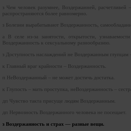
з
Чем человек разумнее, Воздержанней, расчетливей 
распространяются более равномерно.
з
Болезни вырабатывают Воздержанность, самообладани
а
В селе из-за занятости, открытости, узнаваемост
Воздержанность к сексуальному разнообразию.
з
Доступность наслаждений не Воздержанным глупцам 
к
Главный враг крайности – Воздержанность.
п
НеВоздержанный – не может достичь достатка.
к
Глупость – мать проступка, неВоздержанность – сестр
дп Чувство такта присуще людям Воздержанным.
дп Нервозность Воздержанного человека не посещает.
з Воздержанность и страх — разные вещи.