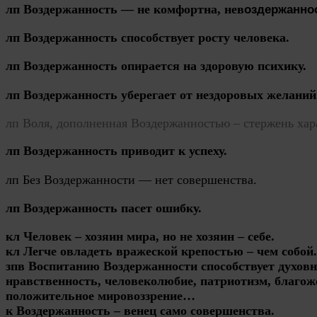
лп Воздержанность — не комфортна, нев
оздержанно
лп Воздержанность способствует росту человека.
лп Воздержанность опирается на здоровую психику.
лп Воздержанность уберегает от нездоровых желаний
лп
Воля, дополненная Воздержанностью – стержень хар
лп Воздержанность приводит к успеху.
лп Без Воздержанности — нет совершенства.
лп Воздержанность пасет ошибку.
кл Человек – хозяин мира, но не хозяин – себе.
кл Легче овладеть вражеской крепостью – чем собой.
зпв Воспитанию Воздержанности способствует духовн
нравственность, человеколюбие, патриотизм, благож
положительное мировоззрение…
к Воздержанность – венец само совершенства.