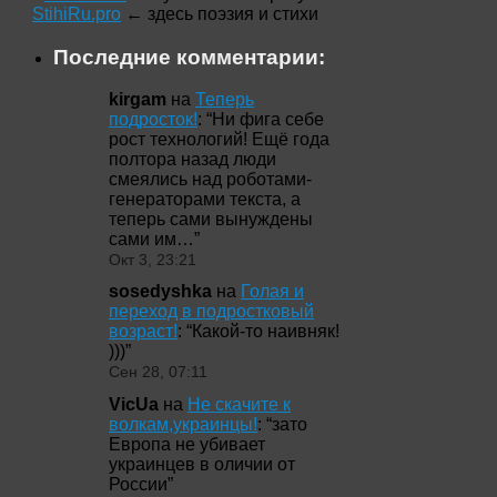
StihiRu.pro
← здесь поэзия и стихи
Последние комментарии:
kirgam
на
Теперь
подросток!
: “
Ни фига себе
рост технологий! Ещё года
полтора назад люди
смеялись над роботами-
генераторами текста, а
теперь сами вынуждены
сами им…
”
Окт 3, 23:21
sosedyshka
на
Голая и
переход в подростковый
возраст!
: “
Какой-то наивняк!
)))
”
Сен 28, 07:11
VicUa
на
Не скачите к
волкам,украинцы!
: “
зато
Европа не убивает
украинцев в оличии от
России
”