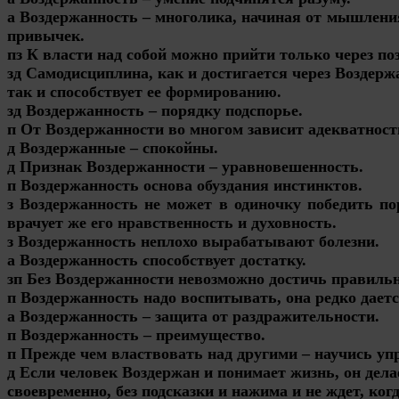
а Воздержанность – многолика, начиная от мышлени
привычек.
пз К власти над собой можно прийти только через поз
зд Самодисциплина, как и достигается через Воздерж
так и способствует ее формированию.
зд Воздержанность – порядку подспорье.
п От Воздержанности во многом зависит адекватност
д Воздержанные – спокойны.
д Признак Воздержанности – уравновешенность.
п Воздержанность основа обуздания инстинктов.
з Воздержанность не может в одиночку победить по
врачует же его нравственность и духовность.
з Воздержанность неплохо вырабатывают болезни.
а Воздержанность способствует достатку.
зп Без Воздержанности невозможно достичь правиль
п Воздержанность надо воспитывать, она редко даетс
а Воздержанность – защита от раздражительности.
п Воздержанность – преимущество.
п Прежде чем властвовать над другими – научись уп
д Если человек Воздержан и понимает жизнь, он дела
своевременно, без подсказки и нажима и не ждет, ког