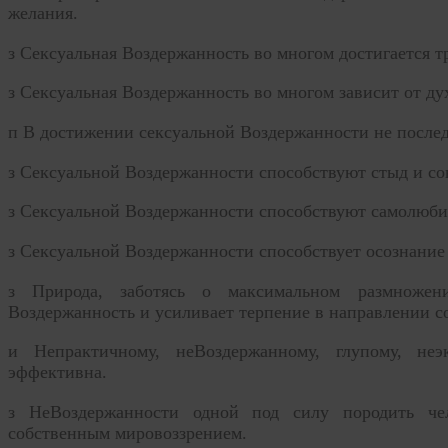
желания.
з
Сексуальная Воздержанность во многом достигается т
з
Сексуальная Воздержанность во многом зависит от ду
п
В достижении сексуальной Воздержанности не послед
з
Сексуальной Воздержанности способствуют стыд и со
з
Сексуальной Воздержанности способствуют самолюби
з
Сексуальной Воздержанности способствует осознание
з
Природа, заботясь о максимальном размножен
Воздержанность и усиливает терпение в направлении с
и
Непрактичному, неВоздержанному, глупому, не
эффективна.
з
НеВоздержанности одной под силу породить чел
собственным мировоззрением.