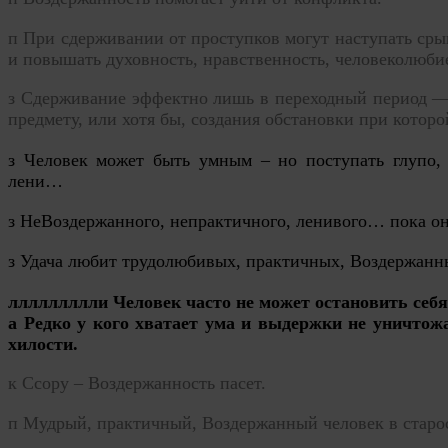
п При сдерживании от проступков могут наступать ср
и повышать духовность, нравственность, человеколюб
з Сдерживание эффектно лишь в переходный период —
предмету, или хотя бы, создания обстановки при котор
з Ч
еловек может быть умным – но поступать глупо,
лени…
з НеВоздержанного, непрактичного, ленивого… пока он
з Удача любит трудолюбивых, практичных, Воздержан
ллллллллли Человек часто не может остановить себя 
а Редко у кого хватает ума и выдержки не уничтожа
хилости.
к
Ссору – Воздержанность пасет.
п
Мудрый, практичный, Воздержанный человек в старост