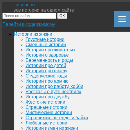
carsson.ru
все истории на одном сайте
OK
Перейти к содержимому
Истории из жизни
Грустные истории
Смешные истории
Истории про животных
Истории о здоровье
Беременность и роды
Истории про детей
Истории про школу
Студенческие годы
Истории про армию
Истории про работу, хобби
Рассказы о путешествиях
Истории про дружбу
Жестокие истории
Страшные истории
Мистические истории
Страшилки, легенды и байки
Любовные истории
Истории измен из жизни