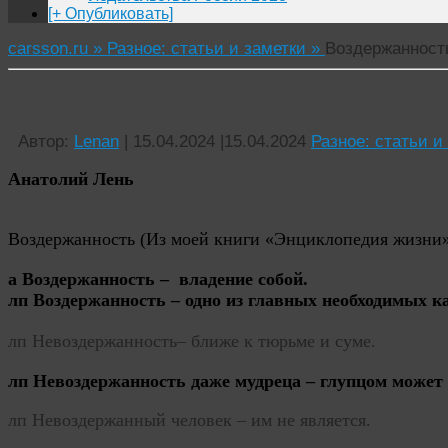
[+ Опубликовать]
carsson.ru »
Разное: статьи и заметки »
Воздержанност
Воздержанность
Автор:
Lenan
|
15.04.2024
|
15.04.2024
Разное: статьи и
Анатолий Лень
Воздержанность (Из моей книги «Энциклопедия жизни»
а Воздержанность – владение собой.
лп Воздержанность – одно из главных необходимых ка
лп Н
е
в
оздержанност
ь
– ближе к тюрьме и суме.
лп Невоздержанность даже мудреца – глупцом может
лп
Не
в
оздержанный человек – им не является.