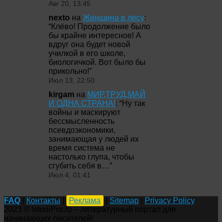
Авг 20, 13:45
nexto
на
Женщина в лесу
:
“
Клёво! Продолжение было
бы крайне интересное! А
вдруг она будет новой
училкой в его школе,
биологичкой. Вот было бы
прикольно!
”
Июл 13, 22:50
kirgam
на
МИР,ТРУД,МАЙ
И ОДНА СТРАНА!
: “
Ну так
войны и маскируют
бессмысленность
псевдоэкономики,
занимающая у людей их
время система не
настолько глупа, чтобы
сгубить себя в…
”
Июл 4, 01:41
FAQ
|
Контакты
|
Реклама
|
Sitemap
|
Privacy Policy
2023 © IstoriiPro.ru – литературный портал для
начинающих писателей!