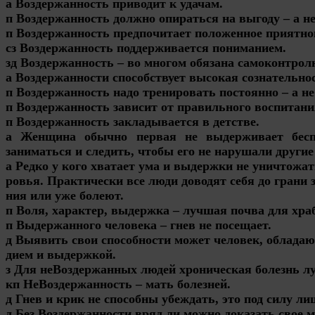
а Воздержанность приводит к удачам.
п Воздержанность должно опираться на выгоду – а не
п Воздержанность предпочитает положенное приятно
сз Воздержанность поддерживается пониманием.
зд Воздержанность – во многом обязана самоконтрол
а Воздержанности способствует высокая сознательно
п Воздержанность надо тренировать постоянно – а не
п Воздержанность зависит от правильного воспитани
п Воздержанность закладывается в детстве.
а Женщина обычно первая не выдерживает бесп
заниматься и следить, чтобы его не нарушали другие
а Редко у кого хватает ума и выдержки не уничтожать
ровья. Практически все люди доводят себя до грани 
ния или уже болеют.
п Воля, характер, выдержка – лучшая почва для хра
п Выдержанного человека – гнев не посещает.
д Выявить свои способности может человек, обладаю
дием и выдержкой.
з Для неВоздержанных людей хроническая болезнь лу
кп НеВоздержанность – мать болезней.
д Гнев и крик не способны убеждать, это под силу л
д Без Воздержанности вряд ли можно доказать свое м