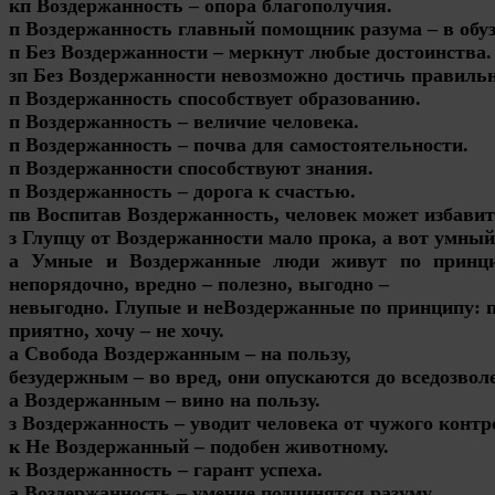
кп Воздержанность – опора благополучия.
п Воздержанность главный помощник разума – в обу
п Без Воздержанности – меркнут любые достоинства.
зп Без Воздержанности невозможно достичь правильн
п Воздержанность способствует образованию.
п Воздержанность – величие человека.
п Воздержанность – почва для самостоятельности.
п Воздержанности способствуют знания.
п Воздержанность – дорога к счастью.
пв Воспитав Воздержанность, человек может избавит
з Глупцу от Воздержанности мало прока, а вот умный 
а Умные и Воздержанные люди живут по принцип
непорядочно, вредно – полезно, выгодно –
невыгодно. Глупые и неВоздержанные по принципу: п
приятно, хочу – не хочу.
а Свобода Воздержанным – на пользу,
безудержным – во вред, они опускаются до вседозвол
а Воздержанным – вино на пользу.
з Воздержанность – уводит человека от чужого контр
к Не Воздержанный – подобен животному.
к Воздержанность – гарант успеха.
а Воздержанность – умение подчинятся разуму.