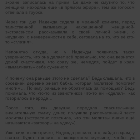
экране, записалась на прием. Её даже не смутило то, что
женщина, находясь ещё «в прямом эфире», тем же голосом
отвечала в трубке.
Через три дня Надежда сидела в мрачной комнате, перед
таинственной, вызывающе накрашенной женщиной-
экстрасенсом, рассказывала о своей личной жизни, о
неудачах, о неуверенности в себе, сетовала на то, что её кто-
то «сглазил».
Непонятно откуда, но у Надежды появилась такая
уверенность, что она делает всё правильно, что она вернется
домой счастливая, что сразу же, немедля, пойдет в храм
«вымаливать» себе суженного.
И почему она раньше этого не сделала? Ведь слышала, что в
соседней деревне живет бабка, которая молитвой помогает
многим… Почему раньше не обратилась за помощью? Ведь
понимала, что кто-то из завистников что-то ей «сделал», как
говорилось в народе…
После того, как девушка передала спасительнице
внушительную сумму денег, получила распечатанный текст
молитвы (экстрасенс пояснила, что эти молитвы иначе ещё
называются «заговоры на удачу»).
Уже, сидя в электричке, Надежда решила, что, зайдя в храм, у
святых будет просить о конкретном мужчине, чтобы уж