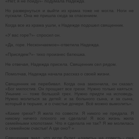
«Нет, я не пойду»- подумала Надежда.
Но развернуться и выйти из храма тоже не могла. Ноги не
пускали. Она же пришла сюда за спасением.
Когда все из храма ушли, к Надежде подошел священник.
«У вас горе?»- спросил он.
«Да, горе. Нескончаемое»-ответила Надежда.
«Присядем?»- тихо произнес батюшка.
Не отвечая, Надежда присела. Священник сел рядом.
Помолчав, Надежда начала рассказ о своей жизни.
Священник не перебивал. Когда она закончила, он сказал:
«Бог милостив. Он прощает все грехи. Нужно только каяться.
Уныние — тоже большой грех. Нужно придти на исповедь.
Нужно молиться за детей: и за больного сына, и за сына,
который в тюрьме, и о счастье дочери. Всё можно вымолить».
«Какие грехи? Я жила по совести. Я никого не предала. Я
никому ничего плохого не сделала! Я всю жизнь жила
семейными хлопотами. Что я сделала не так? Я же молилась
о семейном счастье! А где оно? »
Священник знал, что если будет «давить» на совесть,- она