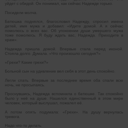
уйдет с обидой. Он понимал, как сейчас Надежде горько.
Посидели молча.
Батюшка поднялся, благословил Надежду, спросил имена
детей, имя мужа и добавил: «Идите домой. А я сейчас
помолюсь о всех вас. Об упокоении души умершего мужа
тоже помолюсь. Я буду ждать вас, Надежда. Приходите в
храм».
Надежда пришла домой. Впервые стала перед иконой.
Стояла долго. Думала. «Что произошло сегодня?»
«Грехи? Какие грехи?»
Больной сын на удивление вел себя в этот день спокойно.
Легли спать. Впервые за последнее время оба спали всю
ночь, не просыпаясь.
Проснувшись, Надежда вспомнила о батюшке. Так спокойно
было у неё на душе. Нашелся единственный в этом мире
человек, который выслушал, пожалел её.
А потом опять подумала: «Грехи». На душу вернулась
тревога.
Надо что-то делать.