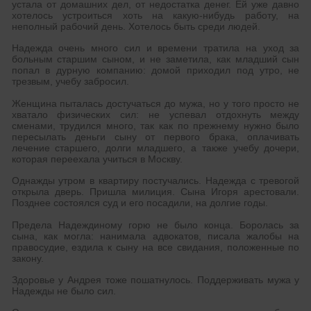
устала от домашних дел, от недостатка денег. Ей уже давно
хотелось устроиться хоть на какую-нибудь работу, на
неполный рабочий день. Хотелось быть среди людей.
Надежда очень много сил и времени тратила на уход за
больным старшим сыном, и не заметила, как младший сын
попал в дурную компанию: домой приходил под утро, не
трезвым, учебу забросил.
Женщина пыталась достучаться до мужа, но у того просто не
хватало физических сил: не успевал отдохнуть между
сменами, трудился много, так как по прежнему нужно было
пересылать деньги сыну от первого брака, оплачивать
лечение старшего, долги младшего, а также учебу дочери,
которая переехала учиться в Москву.
Однажды утром в квартиру постучались. Надежда с тревогой
открыла дверь. Пришла милиция. Сына Игоря арестовали.
Позднее состоялся суд и его посадили, на долгие годы.
Предела Надеждиному горю не было конца. Боролась за
сына, как могла: нанимала адвокатов, писала жалобы на
правосудие, ездила к сыну на все свидания, положенные по
закону.
Здоровье у Андрея тоже пошатнулось. Поддерживать мужа у
Надежды не было сил.