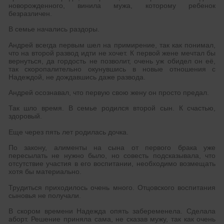
новорожденного, винила мужа, которому ребенок
безразличен.
В семье начались раздоры.
Андрей всегда первым шел на примирение, так как понимал,
что на второй развод идти не хочет. К первой жене мечтал бы
вернуться, да гордость не позволит, очень уж обидел он её,
так скоропалительно окунувшись в новые отношения с
Надеждой, не дождавшись даже развода.
Андрей осознавал, что первую свою жену он просто предал.
Так шло время. В семье родился второй сын. К счастью,
здоровый.
Еще через пять лет родилась дочка.
По закону, алименты на сына от первого брака уже
пересылать не нужно было, но совесть подсказывала, что
отсутствие участия в его воспитании, необходимо возмещать
хотя бы материально.
Трудиться приходилось очень много. Отцовского воспитания
сыновья не получали.
В скором времени Надежда опять забеременела. Сделала
аборт. Решение приняла сама, не сказав мужу, так как очень