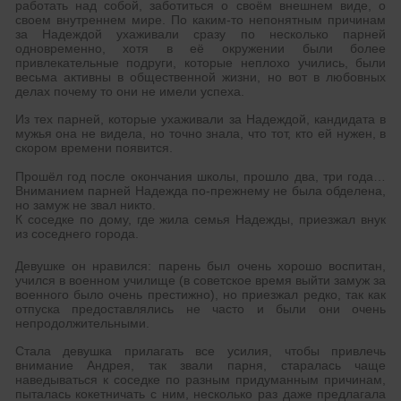
работать над собой, заботиться о своём внешнем виде, о
своем внутреннем мире. По каким-то непонятным причинам
за Надеждой ухаживали сразу по несколько парней
одновременно, хотя в её окружении были более
привлекательные подруги, которые неплохо учились, были
весьма активны в общественной жизни, но вот в любовных
делах почему то они не имели успеха.
Из тех парней, которые ухаживали за Надеждой, кандидата в
мужья она не видела, но точно знала, что тот, кто ей нужен, в
скором времени появится.
Прошёл год после окончания школы, прошло два, три года…
Вниманием парней Надежда по-прежнему не была обделена,
но замуж не звал никто.
К соседке по дому, где жила семья Надежды, приезжал внук
из соседнего города.
Девушке он нравился: парень был очень хорошо воспитан,
учился в военном училище (в советское время выйти замуж за
военного было очень престижно), но приезжал редко, так как
отпуска предоставлялись не часто и были они очень
непродолжительными.
Стала девушка прилагать все усилия, чтобы привлечь
внимание Андрея, так звали парня, старалась чаще
наведываться к соседке по разным придуманным причинам,
пыталась кокетничать с ним, несколько раз даже предлагала