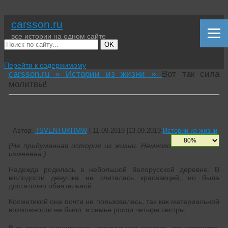
carsson.ru
все истории на одном сайте
OK
Перейти к содержимому
carsson.ru »
Истории из жизни »
Вот так сила
молитвы!
Вот так сила молитвы!
Автор:
TSVENTUKHMW
|
11.09.2019
|
13.09.2019
Истории из жизни
(Не придуманная история из жизни. Немного
изменена.)
Надежда родилась в небольшой белорусской деревне. В
молодости девушка не считалась красавицей, но была
достаточно обаятельной.
Косметикой она почти не пользовалась, так как материальной
возможности не было: в семье росли четыре сестры.