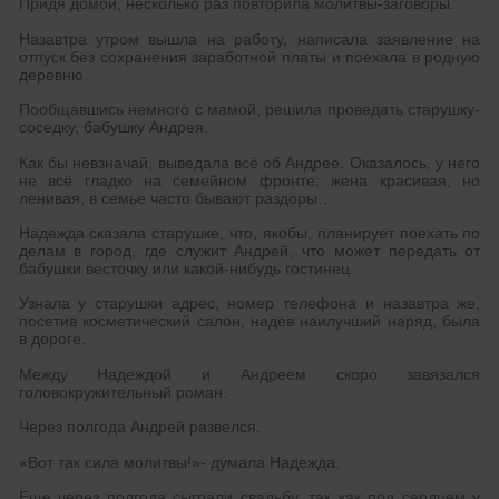
Придя домой, несколько раз повторила молитвы-заговоры.
Назавтра утром вышла на работу, написала заявление на
отпуск без сохранения заработной платы и поехала в родную
деревню.
Пообщавшись немного с мамой, решила проведать старушку-
соседку, бабушку Андрея.
Как бы невзначай, выведала всё об Андрее. Оказалось, у него
не всё гладко на семейном фронте: жена красивая, но
ленивая, в семье часто бывают раздоры…
Надежда сказала старушке, что, якобы, планирует поехать по
делам в город, где служит Андрей, что может передать от
бабушки весточку или какой-нибудь гостинец.
Узнала у старушки адрес, номер телефона и назавтра же,
посетив косметический салон, надев наилучший наряд, была
в дороге.
Между Надеждой и Андреем скоро завязался
головокружительный роман.
Через полгода Андрей развелся.
«Вот так сила молитвы!»- думала Надежда.
Еще через полгода сыграли свадьбу, так как под сердцем у