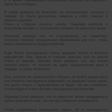
В то время оценивалась натуральная красота, как говорится,
какой Бог сотворил.
В учебе девушка не блистала, но пользовалась успехом у
парней, т.к. была достаточно уверена в себе, смелая и
немного дерзкая.
Учась в старших классах школы, Надежда мечтала о
выпускном вечере, о «получении путевки» во взрослую жизнь.
Большую карьеру она не планировала, но надеялась
получить среднее специальное образование для того, чтобы
иметь возможность трудоустройства.
Куда более грандиозные планы девушка имела в вопросе
замужества. Уже, будучи в старших классах, она не имела
отбоя от парней, поэтому была уверена, что, как только
окончит школу, то получит не одно «предложение руки и
сердца», а сразу несколько.
Она, конечно же, размышляла: спешить ли выйти замуж сразу
или немного насладиться эйфорией, но девушка точно знала,
что долго тянуть с замужеством не будет, так как понимала,
что молодость очень быстро проходящее достоинство.
Надежда была уверена, что во взрослой жизни кандидатов в
мужья добавится ещё, так как круг общения расширится.
Чтобы понравиться очередному парню, ей не приходилось