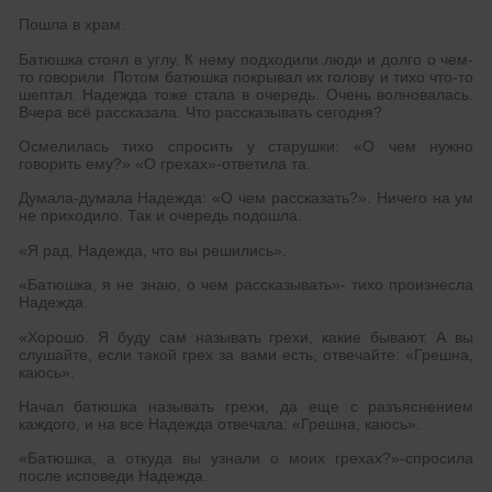
Пошла в храм.
Батюшка стоял в углу. К нему подходили люди и долго о чем-
то говорили. Потом батюшка покрывал их голову и тихо что-то
шептал. Надежда тоже стала в очередь. Очень волновалась.
Вчера всё рассказала. Что рассказывать сегодня?
Осмелилась тихо спросить у старушки: «О чем нужно
говорить ему?» «О грехах»-ответила та.
Думала-думала Надежда: «О чем рассказать?». Ничего на ум
не приходило. Так и очередь подошла.
«Я рад, Надежда, что вы решились».
«Батюшка, я не знаю, о чем рассказывать»- тихо произнесла
Надежда.
«Хорошо. Я буду сам называть грехи, какие бывают. А вы
слушайте, если такой грех за вами есть, отвечайте: «Грешна,
каюсь».
Начал батюшка называть грехи, да еще с разъяснением
каждого, и на все Надежда отвечала: «Грешна, каюсь».
«Батюшка, а откуда вы узнали о моих грехах?»-спросила
после исповеди Надежда.