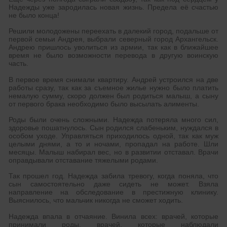
Надежды уже зародилась новая жизнь. Предела её счастью
не было конца!
Решили молодожены переехать в далекий город, подальше от
первой семьи Андрея, выбрали северный город Архангельск.
Андрею пришлось уволиться из армии, так как в ближайшее
время не было возможности перевода в другую воинскую
часть.
В первое время снимали квартиру. Андрей устроился на две
работы сразу, так как за съемное жилье нужно было платить
немалую сумму, скоро должен был родиться малыш, а сыну
от первого брака необходимо было высылать алименты.
Роды были очень сложными. Надежда потеряла много сил,
здоровье пошатнулось. Сын родился слабеньким, нуждался в
особом уходе. Управляться приходилось одной, так как муж
целыми днями, а то и ночами, пропадал на работе. Шли
месяцы. Малыш набирал вес, но в развитии отставал. Врачи
оправдывали отставание тяжелыми родами.
Так прошел год. Надежда забила тревогу, когда поняла, что
сын самостоятельно даже сидеть не может. Взяла
направление на обследование в престижную клинику.
Выяснилось, что мальчик никогда не сможет ходить.
Надежда впала в отчаяние. Винила всех: врачей, которые
принимали роды, врачей, которые наблюдали