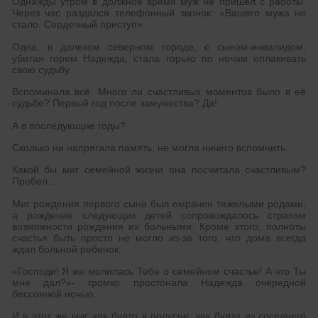
Однажды утром в должное время муж не пришел с работы.
Через час раздался телефонный звонок: «Вашего мужа не
стало. Сердечный приступ».
Одна, в далеком северном городе, с сыном-инвалидом,
убитая горем Надежда, стала горько по ночам оплакивать
свою судьбу.
Вспоминала всё. Много ли счастливых моментов было в её
судьбе? Первый год после замужества? Да!
А в последующие годы?
Сколько ни напрягала память, не могла ничего вспомнить.
Какой бы миг семейной жизни она посчитала счастливым?
Пробел…
Миг рождения первого сына был омрачен тяжелыми родами,
а рождение следующих детей сопровождалось страхом
возможности рождения их больными. Кроме этого, полноты
счастья быть просто не могло из-за того, что дома всегда
ждал больной ребенок.
«Господи! Я же молилась Тебе о семейном счастье! А что Ты
мне дал?»- громко простонала Надежда очередной
бессонной ночью.
И в этот же миг, как будто в полусне, как будто из соседнего