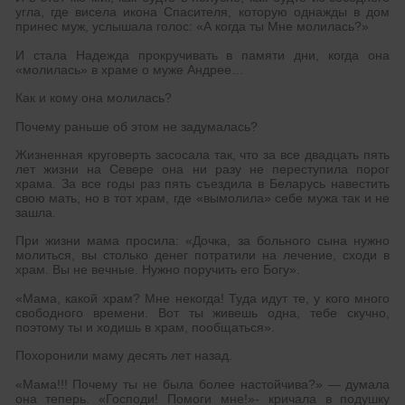
угла, где висела икона Спасителя, которую однажды в дом
принес муж, услышала голос: «А когда ты Мне молилась?»
И стала Надежда прокручивать в памяти дни, когда она
«молилась» в храме о муже Андрее…
Как и кому она молилась?
Почему раньше об этом не задумалась?
Жизненная круговерть засосала так, что за все двадцать пять
лет жизни на Севере она ни разу не переступила порог
храма. За все годы раз пять съездила в Беларусь навестить
свою мать, но в тот храм, где «вымолила» себе мужа так и не
зашла.
При жизни мама просила: «Дочка, за больного сына нужно
молиться, вы столько денег потратили на лечение, сходи в
храм. Вы не вечные. Нужно поручить его Богу».
«Мама, какой храм? Мне некогда! Туда идут те, у кого много
свободного времени. Вот ты живешь одна, тебе скучно,
поэтому ты и ходишь в храм, пообщаться».
Похоронили маму десять лет назад.
«Мама!!! Почему ты не была более настойчива?» — думала
она теперь. «Господи! Помоги мне!»- кричала в подушку