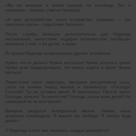
«Вы же впервые в жизни пришли на исповедь. Вот и
накопили»- ласково ответил батюшка.
«А грех детоубийства, грехи колдовства, суеверия — это
смертные грехи»- подытожил батюшка.
После службы батюшка дополнительно дал Надежде
наставления, напутствия, подарил молитвослов, пообещал
молиться о ней, о её детях, о муже.
Из храма Надежда возвращалась другим человеком.
Нужно что-то делать! Нужно молиться! Нужно искупать грехи!
Нужно всех предупреждать, что нужно ходить в храм! Нужно
каяться!
Переступив порог квартиры, женщина расцеловала сына,
стала на колени перед иконой и произнесла: «Господи!
Спасибо! Ты не оставил меня! Я запуталась! Прости меня!
Господи, помоги! Ты милостив! Господи, спаси моих детей! Не
наказывай их за мои грехи!»
Вечером раздался телефонный звонок: «Мама, меня
досрочно освободили. Я вышел на свободу! Я завтра буду
дома!»
У Надежды в этот миг, казалось, сердце разорвется!