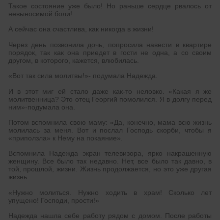
Такое состояние уже было! Но раньше сердце рвалось от
невыносимой боли!
А сейчас она счастлива, как никогда в жизни!
Через день позвонила дочь, попросила навести в квартире
порядок, так как она приедет в гости не одна, а со своим
другом, в которого, кажется, влюбилась.
«Вот так сила молитвы!»- подумала Надежда.
И в этот миг ей стало даже как-то неловко. «Какая я же
молитвенница? Это отец Георгий помолился. Я в долгу перед
ним»-подумала она.
Потом вспомнила свою маму: «Да, конечно, мама всю жизнь
молилась за меня. Вот и послал Господь скорби, чтобы я
«приползла» к Нему на покаяние».
Вспомнила Надежда экран телевизора, ярко накрашенную
женщину. Все было так недавно. Нет, все было так давно, в
той, прошлой, жизни. Жизнь продолжается, но это уже другая
жизнь.
«Нужно молиться. Нужно ходить в храм! Сколько лет
упущено! Господи, прости!»
Надежда нашла себе работу рядом с домом. После работы