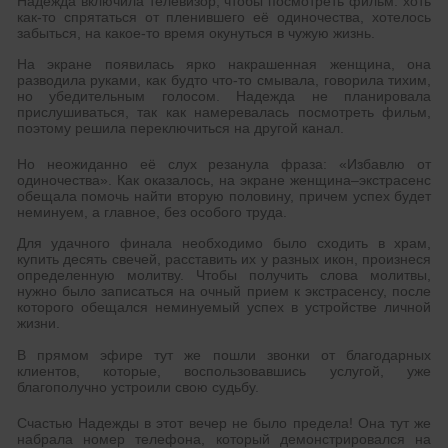
Надежда включила телевизор, чтобы посмотреть фильм: хоть
как-то спрятаться от пленившего её одиночества, хотелось
забыться, на какое-то время окунуться в чужую жизнь.
На экране появилась ярко накрашенная женщина, она
разводила руками, как будто что-то смывала, говорила тихим,
но убедительным голосом. Надежда не планировала
прислушиваться, так как намеревалась посмотреть фильм,
поэтому решила переключиться на другой канал.
Но неожиданно её слух резанула фраза: «Избавлю от
одиночества». Как оказалось, на экране женщина–экстрасенс
обещала помочь найти вторую половину, причем успех будет
неминуем, а главное, без особого труда.
Для удачного финала необходимо было сходить в храм,
купить десять свечей, расставить их у разных икон, произнеся
определенную молитву. Чтобы получить слова молитвы,
нужно было записаться на очный прием к экстрасенсу, после
которого обещался неминуемый успех в устройстве личной
жизни.
В прямом эфире тут же пошли звонки от благодарных
клиентов, которые, воспользовавшись услугой, уже
благополучно устроили свою судьбу.
Счастью Надежды в этот вечер не было предела! Она тут же
набрала номер телефона, который демонстрировался на