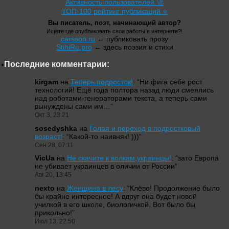
Активность пользователей 🚀
ТОП-100 рейтинг публикаций ⭐
Вы писатель, поэт, начинающий автор?
Ищете где опубликовать свои работы в интернете?!
carsson.ru
← публиковать прозу
StihiRu.pro
← здесь поэзия и стихи
Последние комментарии:
kirgam
на
Теперь подросток!
: “
Ни фига себе рост
технологий! Ещё года полтора назад люди смеялись
над роботами-генераторами текста, а теперь сами
вынуждены сами им…
”
Окт 3, 23:21
sosedyshka
на
Голая и переход в подростковый
возраст!
: “
Какой-то наивняк! )))
”
Сен 28, 07:11
VicUa
на
Не скачите к волкам,украинцы!
: “
зато Европа
не убивает украинцев в оличии от России
”
Авг 20, 13:45
nexto
на
Женщина в лесу
: “
Клёво! Продолжение было
бы крайне интересное! А вдруг она будет новой
училкой в его школе, биологичкой. Вот было бы
прикольно!
”
Июл 13, 22:50