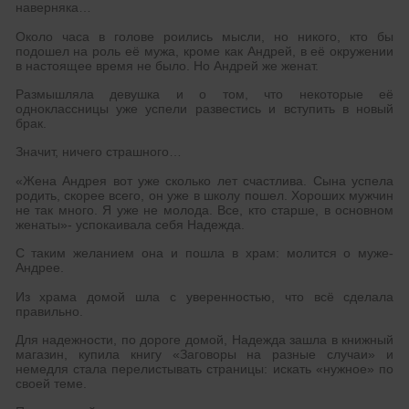
наверняка…
Около часа в голове роились мысли, но никого, кто бы
подошел на роль её мужа, кроме как Андрей, в её окружении
в настоящее время не было. Но Андрей же женат.
Размышляла девушка и о том, что некоторые её
одноклассницы уже успели развестись и вступить в новый
брак.
Значит, ничего страшного…
«Жена Андрея вот уже сколько лет счастлива. Сына успела
родить, скорее всего, он уже в школу пошел. Хороших мужчин
не так много. Я уже не молода. Все, кто старше, в основном
женаты»- успокаивала себя Надежда.
С таким желанием она и пошла в храм: молится о муже-
Андрее.
Из храма домой шла с уверенностью, что всё сделала
правильно.
Для надежности, по дороге домой, Надежда зашла в книжный
магазин, купила книгу «Заговоры на разные случаи» и
немедля стала перелистывать страницы: искать «нужное» по
своей теме.