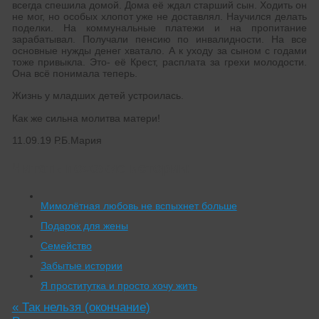
всегда спешила домой. Дома её ждал старший сын. Ходить он
не мог, но особых хлопот уже не доставлял. Научился делать
поделки. На коммунальные платежи и на пропитание
зарабатывал. Получали пенсию по инвалидности. На все
основные нужды денег хватало. А к уходу за сыном с годами
тоже привыкла. Это- её Крест, расплата за грехи молодости.
Она всё понимала теперь.
Жизнь у младших детей устроилась.
Как же сильна молитва матери!
11.09.19 Р.Б.Мария
Читать похожие истории:
Мимолётная любовь не вспыхнет больше
Подарок для жены
Семейство
Забытые истории
Я проститутка и просто хочу жить
«
Так нельзя (окончание)