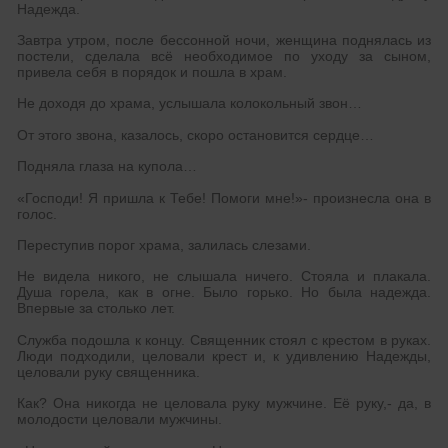
Надежда.
Завтра утром, после бессонной ночи, женщина поднялась из
постели, сделала всё необходимое по уходу за сыном,
привела себя в порядок и пошла в храм.
Не доходя до храма, услышала колокольный звон…
От этого звона, казалось, скоро остановится сердце…
Подняла глаза на купола…
«Господи! Я пришла к Тебе! Помоги мне!»- произнесла она в
голос.
Переступив порог храма, залилась слезами.
Не видела никого, не слышала ничего. Стояла и плакала.
Душа горела, как в огне. Было горько. Но была надежда.
Впервые за столько лет.
Служба подошла к концу. Священник стоял с крестом в руках.
Люди подходили, целовали крест и, к удивлению Надежды,
целовали руку священника.
Как? Она никогда не целовала руку мужчине. Её руку,- да, в
молодости целовали мужчины.