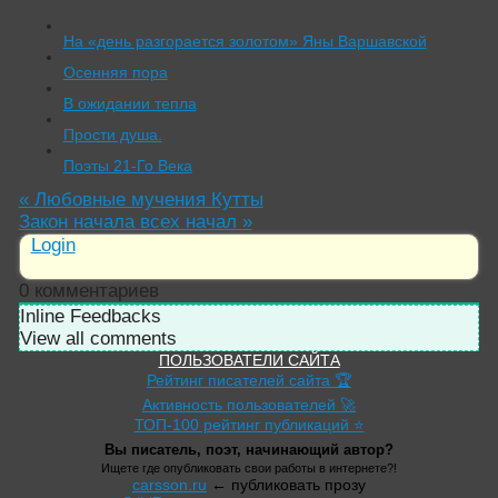
На «день разгорается золотом» Яны Варшавской
Осенняя пора
В ожидании тепла
Прости душа.
Поэты 21-Го Века
«
Любовные мучения Кутты
Закон начала всех начал
»
Login
0
комментариев
Inline Feedbacks
View all comments
ПОЛЬЗОВАТЕЛИ САЙТА
Рейтинг писателей сайта 🏆
Активность пользователей 🚀
ТОП-100 рейтинг публикаций ⭐
Вы писатель, поэт, начинающий автор?
Ищете где опубликовать свои работы в интернете?!
carsson.ru
← публиковать прозу