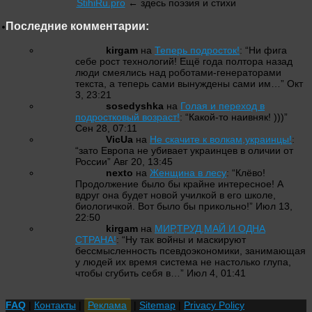
StihiRu.pro
← здесь поэзия и стихи
Последние комментарии:
kirgam
на
Теперь подросток!
: “
Ни фига
себе рост технологий! Ещё года полтора назад
люди смеялись над роботами-генераторами
текста, а теперь сами вынуждены сами им…
”
Окт
3, 23:21
sosedyshka
на
Голая и переход в
подростковый возраст!
: “
Какой-то наивняк! )))
”
Сен 28, 07:11
VicUa
на
Не скачите к волкам,украинцы!
:
“
зато Европа не убивает украинцев в оличии от
России
”
Авг 20, 13:45
nexto
на
Женщина в лесу
: “
Клёво!
Продолжение было бы крайне интересное! А
вдруг она будет новой училкой в его школе,
биологичкой. Вот было бы прикольно!
”
Июл 13,
22:50
kirgam
на
МИР,ТРУД,МАЙ И ОДНА
СТРАНА!
: “
Ну так войны и маскируют
бессмысленность псевдоэкономики, занимающая
у людей их время система не настолько глупа,
чтобы сгубить себя в…
”
Июл 4, 01:41
FAQ
|
Контакты
|
Реклама
|
Sitemap
|
Privacy Policy