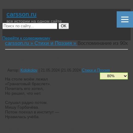
carsson.ru
все истории на одном сайте
OK
Перейти к содержимому
carsson.ru »
Стихи и Поэзия »
Воспоминание из 90х
Воспоминание из 90х
Автор:
Kolokolov
|
21.05.2024
|
21.05.2024
Стихи и Поэзия
На столе моём лежал
«Гранатовый браслет».
Почитать его хотел,
Но решил, что нет.
Слушал радио потом.
Мишу Горбачёва.
Потом поехал в институт —
Нравилась учёба.
Читать похожие истории: