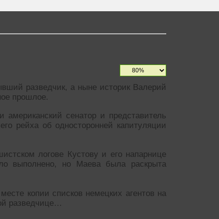
ывший разведчик, а ныне историк Валерий
ное прошлое.
и американский сенатор и представитель
его рейха об односторонней капитуляции
истском логове Кустову и его напарнице
ло выполнено, но Маева была раскрыта
месте копии списков немецких агентов на
кой разведчице…