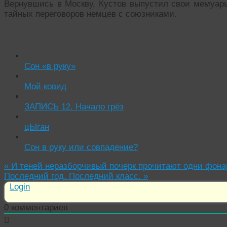
Вернувшись в Москву, Кустов выпустил свои мемуары
тайных переговоров немцев с союзниками.
Читать похожие истории:
Сон «в руку»
Мой ковид
ЗАПИСЬ 12. Начало грёз
цЫган
Сон в руку или совпадение?
«
И теней неразборчивый почерк прочитают одни фона
Последний год. Последний класс.
»
Login
0
комментариев