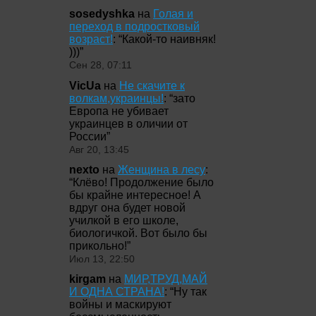
sosedyshka
на
Голая и
переход в подростковый
возраст!
: “
Какой-то наивняк!
)))
”
Сен 28, 07:11
VicUa
на
Не скачите к
волкам,украинцы!
: “
зато
Европа не убивает
украинцев в оличии от
России
”
Авг 20, 13:45
nexto
на
Женщина в лесу
:
“
Клёво! Продолжение было
бы крайне интересное! А
вдруг она будет новой
училкой в его школе,
биологичкой. Вот было бы
прикольно!
”
Июл 13, 22:50
kirgam
на
МИР,ТРУД,МАЙ
И ОДНА СТРАНА!
: “
Ну так
войны и маскируют