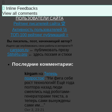
Inline Feedbacks
View all comments
ПОЛЬЗОВАТЕЛИ САЙТА
Рейтинг писателей сайта 🏆
Активность пользователей 🚀
ТОП-100 рейтинг публикаций ⭐
Вы писатель, поэт, начинающий автор?
Ищете где опубликовать свои работы в интернете?!
carsson.ru
← публиковать прозу
StihiRu.pro
← здесь поэзия и стихи
Последние комментарии:
kirgam
на
Теперь
подросток!
: “
Ни фига себе
рост технологий! Ещё года
полтора назад люди
смеялись над роботами-
генераторами текста, а
теперь сами вынуждены
сами им…
”
Окт 3, 23:21