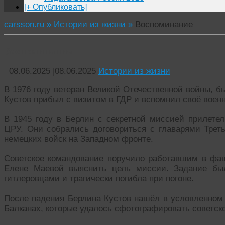
[+ Опубликовать]
carsson.ru »
Истории из жизни »
Воспоминание
Воспоминание
08.06.2025
|
08.06.2025
Истории из жизни
В 1976 году ветеран Великой Отечественной войны, б
Кустов прибыл с визитом в ГДР и вспомнил своё воен
В 1945 году в Берлин с секретной миссией прилетел
ЦРУ. Они собрались договориться с главарями Треть
немецких войск на Западном фронте.
Советское командование поручило работавшим в фаш
Елене Маевой выяснить цель миссии. Задание бы
гитлеровцами и трагически погибла при погоне.
После падения Берлина Кустов нашёл в условленном 
Балканах, которые удалось сфотографировать советс