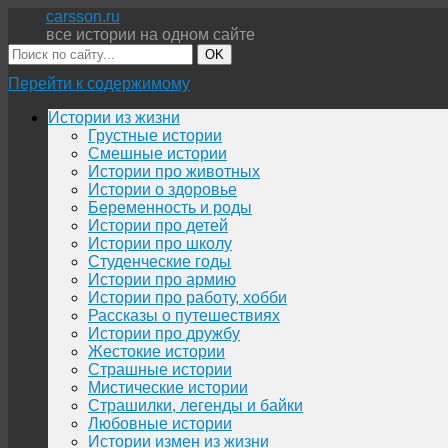
carsson.ru
все истории на одном сайте
OK
Перейти к содержимому
Истории из жизни
Грустные истории
Смешные истории
Истории про животных
Истории о здоровье
Беременность и роды
Истории про детей
Истории про школу
Студенческие годы
Истории про армию
Истории про работу, хобби
Рассказы о путешествиях
Истории про дружбу
Жестокие истории
Страшные истории
Мистические истории
Страшилки, легенды и байки
Любовные истории
Истории измен из жизни