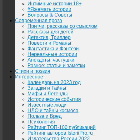
Интимные истории 18+
#Яжемать истории
Вопросы & Советы
Современная проза
Притчи, рассказы со смыслом
Рассказы для детей
Детектив, Триллер
Повести и Романы
Фантастика и Фэнтези
Нереальные истории
Анекдоты, частушки
Разное: статьи и заметки
Стихи и поэзия
Интересное
Календарь на 2023 год
Загадки и Тайны
Мифы и Легенды
Исторические события
Известные люди
НЛО и тайны космоса
Польза и Вред
Психология
Рейтинг ТОП-100 публикаций
Рейтинг авторов IstoriiPro.ru
Издательства России 2023