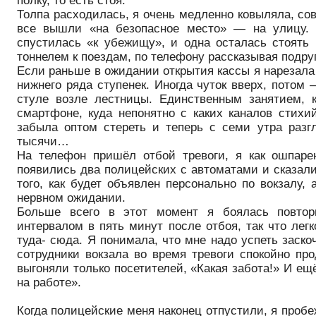
полку, то есть стоя.
Толпа расходилась, я очень медленно ковыляла, со
все вышли «на безопасное место» — на улицу. Я
спустилась «к убежищу», и одна осталась стоять
тоннелем к поездам, по телефону рассказывая подруг
Если раньше в ожидании открытия кассы я нарезала 
нижнего ряда ступенек. Иногда чуток вверх, потом
стуле возле лестницы. Единственным занятием, 
смартфоне, куда непонятно с каких каналов стихи
забыла оптом стереть и теперь с семи утра разг
тысячи…
На телефон пришёл отбой тревоги, я как ошпарен
появились два полицейских с автоматами и сказали
того, как будет объявлен персонально по вокзалу,
нервном ожидании.
Больше всего в этот момент я боялась повтор
интервалом в пять минут после отбоя, так что легк
туда- сюда. Я понимала, что мне надо успеть заско
сотрудники вокзала во время тревоги спокойно пр
выгоняли только посетителей, «Какая забота!» И е
на работе».
Когда полицейские меня наконец отпустили, я пробе