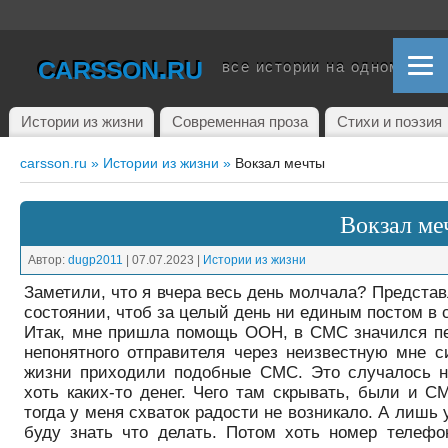
carsson.ru
все истории на одном сайт
Истории из жизни
Современная проза
Стихи и поэзия
carsson.ru »
Истории из жизни »
Вокзал мечты
Вокзал ме
Автор:
dugp2011
|
07.07.2023
|
Истории из жизни
Заметили, что я вчера весь день молчала? Представ
состоянии, чтоб за целый день ни единым постом в 
Итак, мне пришла помощь ООН, в СМС значился пе
непонятного отправителя через неизвестную мне 
жизни приходили подобные СМС. Это случалось н
хоть каких-то денег. Чего там скрывать, были и 
тогда у меня схваток радости не возникало. А лишь 
буду знать что делать. Потом хоть номер телефо