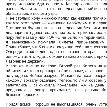
притупило мою бдительность. Кассир долго на пал
рано». Насчитала, что в понедельник прийти но
обязательно к восьми утра.
Я не столько хочу нижнюю полку, как нижняя полка 
так что этот пункт — жизненно необходим и к серви
Поставила будильник, и в понедельник без пяти во
два варианта денег: если у них есть терминал/ если
пару лет назад у них ТОЧНО не было ни терминала, 
я вынужденно покупала билеты прибывающим 
Приватбанке, чтоб они их получали себе на электрон
Очереди стояло две, одна по стране, вторая — 
одному, так что ждать обходительного сервиса при
Лавочек не держали.
И вот же мне не попёрло. Второй раз билета на 
объясняли что-то про парные/ не парные, а главное 
не увидела. Война/ разруха. Раньше на всех повер
каждому вокзалу отдельно, теперь то ли я совсем 
запутались… Я снизила пожелание: «А на день
продавали — завтра приходите, а на раньше би
боковые верхние.
Придя домой, хорошо не выспавшаяся, очень уста