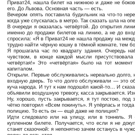
Приват24, нашла билет на нижнюю и даже не бокову
его. До Львова. Основная часть — есть.
Вечером опять поставила будильник на что-то нер
когда уже спускалась в метро. Так сказать шла на оп
В очереди я оказалась четвёртой. До открытия лини
именно до продажи билетов на линию, а не до вхо
спросила: «Я в Приват24 не нашла продажу на межд
трудно найти чёрную кошку в тёмной комнате, тем бо
Я прошагала час по квадрату здания. Очередь на
чувством, в конце каждой мысли присутствовала
четвёртая!» Это «четвёртая» было на тот момен
капиталом.
Открыли. Первые обслуживались нереально долго, н
входную дверь. То что долго обслуживали — это о
куча народа. И тут к нам подошёл какой-то… И сказ
объявили воздушную тревогу, касса закрывается. Из
Ну, хорошо, пусть закрывается, я тут постою, под
чётко повторил «Всем покинуть». Я упёрлась и тогда
полицию. То есть он — ещё даже не полиция?
Идти следовало или на улицу, или в тоннель. Я 
купленном билете. Получается, что если я не доку
станет сказочной: я непонятно зачем останусь в чу