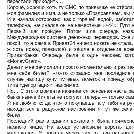
перестали приходить…
Короче, хорошо хоть ту СМС по привычке не стёрла
моя фамилия и имя, а не только «Поздравляем, вы 
И я начала осторожно, как с горячей водой, работ
телефона, начинался он на неместные «+44», Гугл н
Первый щаг пройден. Потом шла очередь назва
Международная система денежных переводов. Уже л
покой, то я сама в Приват24 ничего искать не стал
ж хоть повод появился) и зашла в отделение все
Приватбанка. Очередь была в один человек, кот
«MoneyGram».
Деньги мне зачислили просто моментально и раз так
мне себе билет? Что-то страшно мне последние 
случае напишу кучу путевых заметок и приеду об
типа «депортация», например.
Но… С этого момента начинается основная часть ра
банке нынче билеты не торгуют, теперь — только са
Я не люблю когда что-то покупаешь, а у тебя на ру
находиться в радужном настроении я тут же села
билет.
Последний раз в здании вокзала я была примерно
намного чище. На входе установили ворота- дет
малолюдно. Я прошла через зал от центрального