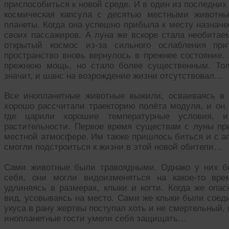
приспособиться к новой среде. И в один из последни
космическая капсула с десятью местными животны
планеты. Когда она успешно прибыла к месту назначе
своих пассажиров. А луна же вскоре стала необитаем
открытый космос из-за сильного ослабления при
пространство вновь вернулось в прежнее состояние.
прежнюю мощь, но стало более существенным. Тол
значит, и шанс на возрождение жизни отсутствовал…
Все инопланетные животные выжили, осваиваясь в
хорошо рассчитали траекторию полёта модуля, и он
где царили хорошие температурные условия, 
растительности. Первое время существам с луны пр
местной атмосфере. Им также пришлось биться и с а
смогли подстроиться к жизни в этой новой обители…
Сами животные были травоядными. Однако у них бы
себя, они могли видоизменяться на какое-то вре
удлиняясь в размерах, клыки и когти. Когда же опа
вид, усовываясь на место. Сами же клыки были соед
укуса в рану жертвы поступал хоть и не смертельный,
инопланетные гости умели себя защищать…