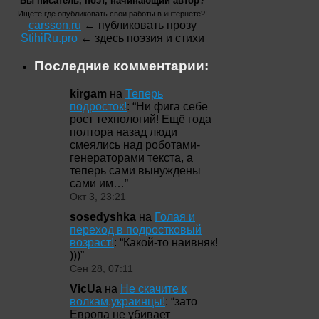
Вы писатель, поэт, начинающий автор?
Ищете где опубликовать свои работы в интернете?!
carsson.ru
← публиковать прозу
StihiRu.pro
← здесь поэзия и стихи
Последние комментарии:
kirgam
на
Теперь
подросток!
: “
Ни фига себе
рост технологий! Ещё года
полтора назад люди
смеялись над роботами-
генераторами текста, а
теперь сами вынуждены
сами им…
”
Окт 3, 23:21
sosedyshka
на
Голая и
переход в подростковый
возраст!
: “
Какой-то наивняк!
)))
”
Сен 28, 07:11
VicUa
на
Не скачите к
волкам,украинцы!
: “
зато
Европа не убивает