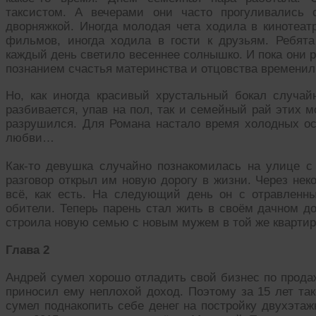
таксистом. А вечерами они часто прогуливались 
дворняжкой. Иногда молодая чета ходила в кинотеа
фильмов, иногда ходила в гости к друзьям. Ребят
каждый день светило весеннее солнышко. И пока они 
познанием счастья материнства и отцовства времени
Но, как иногда красивый хрустальный бокал случайн
разбивается, упав на пол, так и семейный рай этих
разрушился. Для Романа настало время холодных ос
любви…
Как-то девушка случайно познакомилась на улице 
разговор открыл им новую дорогу в жизни. Через нек
всё, как есть. На следующий день он с отравлен
обители. Теперь парень стал жить в своём дачном до
строила новую семью с новым мужем в той же кварти
Глава 2
Андрей сумел хорошо отладить свой бизнес по прода
приносил ему неплохой доход. Поэтому за 15 лет та
сумел поднакопить себе денег на постройку двухэтаж