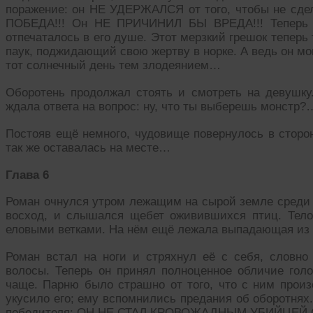
поражение: он НЕ УДЕРЖАЛСЯ от того, чтобы не сд
ПОБЕДА!!! Он НЕ ПРИЧИНИЛ БЫ ВРЕДА!!! Теперь ж
отпечаталось в его душе. Этот мерзкий грешок теперь т
паук, поджидающий свою жертву в норке. А ведь он мо
тот солнечный день тем злодеянием…
Оборотень продолжал стоять и смотреть на девушку
ждала ответа на вопрос: ну, что ты выберешь монстр?
Постояв ещё немного, чудовище повернулось в сторо
так же оставалась на месте…
Глава 6
Роман очнулся утром лежащим на сырой земле среди 
восход, и слышался щебет оживившихся птиц. Тело
еловыми ветками. На нём ещё лежала выпадающая из
Роман встал на ноги и стряхнул её с себя, словн
волосы. Теперь он принял полноценное обличие голог
чаще. Парню было страшно от того, что с ним произ
укусило его; ему вспомнились предания об оборотнях.
победителя: ОН НЕ СТАЛ КРОВОЖАДНЫМ УБИЙЦЕЙ.