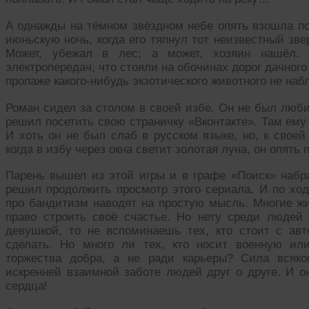
А однажды на тёмном звёздном небе опять взошла по
июньскую ночь, когда его тяпнул тот неизвестный зве
Может, убежал в лес; а может, хозяин нашёл. 
электропередач, что стояли на обочинах дорог дачног
пропаже какого-нибудь экзотического животного не н
Роман сидел за столом в своей избе. Он не был люби
решил посетить свою страничку «Вконтакте». Там ему
И хоть он не был слаб в русском языке, но, к своей
когда в избу через окна светит золотая луна, он опят
Парень вышел из этой игры и в графе «Поиск» набр
решил продолжить просмотр этого сериала. И по х
про бандитизм наводят на простую мысль. Многие ж
право строить своё счастье. Но нету среди людей
девушкой, то не вспоминаешь тех, кто стоит с ав
сделать. Но много ли тех, кто носит военную ил
торжества добра, а не ради карьеры? Сила всяко
искренней взаимной заботе людей друг о друге. И о
сердца!