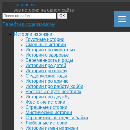
carsson.ru
все истории на одном сайте
OK
Перейти к содержимому
Истории из жизни
Грустные истории
Смешные истории
Истории про животных
Истории о здоровье
Беременность и роды
Истории про детей
Истории про школу
Студенческие годы
Истории про армию
Истории про работу, хобби
Рассказы о путешествиях
Истории про дружбу
Жестокие истории
Страшные истории
Мистические истории
Страшилки, легенды и байки
Любовные истории
Истории измен из жизни