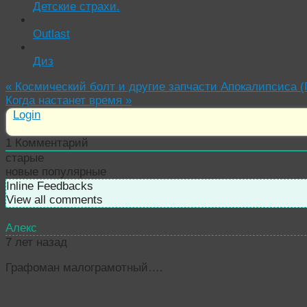
Детские страхи.
Outlast
Диз
«
Космический болт и другие запчасти Апокалипсиса (
Когда настанет время
»
Login
1
Комментарий
старые
новые
популярные
Inline Feedbacks
View all comments
Алекс
7 лет назад
Графоман малограмотный….