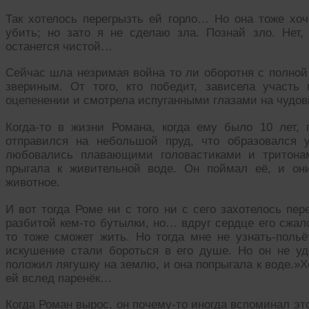
Так хотелось перегрызть ей горло… Но она тоже хоч
убить; но зато я не сделаю зла. Познай зло. Нет,
останется чистой…
Сейчас шла незримая война то ли оборотня с полной 
звериным. От того, кто победит, зависела участь
оцепенении и смотрела испуганными глазами на чуд
Когда-то в жизни Романа, когда ему было 10 лет,
отправился на небольшой пруд, что образовался 
любовались плавающими головастиками и тритонам
прыгала к живительной воде. Он поймал её, и он
животное.
И вот тогда Роме ни с того ни с сего захотелось пер
разбитой кем-то бутылки, но… вдруг сердце его сжало
то тоже сможет жить. Но тогда мне не узнать-пол
искушение стали бороться в его душе. Но он не у
положил лягушку на землю, и она попрыгала к воде.»
ей вслед паренёк…
Когда Роман вырос, он почему-то иногда вспоминал эт