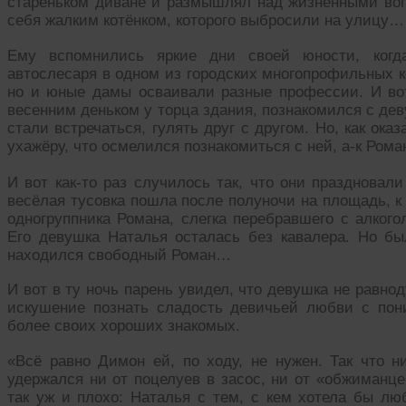
стареньком диване и размышлял над жизненными воп
себя жалким котёнком, которого выбросили на улицу…
Ему вспомнились яркие дни своей юности, когд
автослесаря в одном из городских многопрофильных 
но и юные дамы осваивали разные профессии. И вот 
весенним деньком у торца здания, познакомился с дев
стали встречаться, гулять друг с другом. Но, как ока
ухажёру, что осмелился познакомиться с ней, а-к Ром
И вот как-то раз случилось так, что они празднова
весёлая тусовка пошла после полуночи на площадь, к 
одногруппника Романа, слегка перебравшего с алког
Его девушка Наталья осталась без кавалера. Но бы
находился свободный Роман…
И вот в ту ночь парень увидел, что девушка не равно
искушение познать сладость девичьей любви с пон
более своих хороших знакомых.
«Всё равно Димон ей, по ходу, не нужен. Так что ни
удержался ни от поцелуев в засос, ни от «обжиманце
так уж и плохо: Наталья с тем, с кем хотела бы лю