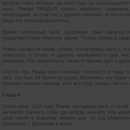
которая сама положит на него глаз; он науслащался
одно: Роман ПРЕДАЛ своего хорошего знакомого,
иллюзорное, но счастье у другого человека. И эту исти
когда его семья разрушилась…
Время потихоньку шло. Душевная рана заросла.О
продолжил свою обычную жизнь. Только теперь в гор
Роман скучал по своей собаке, что осталась жить с 
отнеслась к этому и давала возможность рав мес
любимца. Они радовались таким встречам друг с дру
Спустя год, Роман уже спокойно относился к тому, 
того, кто был ей более по душе. Возможно, им будет
третьим лишним никогда. Или всё буду делать честно
Глава 4
Стоял июнь 2016 года. Роман так привык жить в своей 
не желал снимать себе где-нибудь комнату или квар
свои сопли в бывалые зимние дни, но эта «берлога»
сравнивал с Диогеном в бочке…