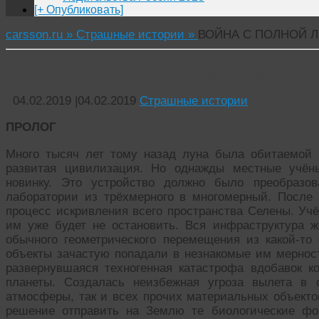
[+ Опубликовать]
carsson.ru »
Страшные истории »
ВОЙНА С ПОЛНОЙ ЛУ
ВОЙНА С ПОЛНОЙ ЛУНОЙ (автор-Иванов Фё
04.02.2019
|
04.02.2019
Страшные истории
ПРОЛОГ
Много тысяч лет тому назад луна была обитаемой 
развитая цивилизация. Но однажды местные учён
новинку. Это устройство должно было преобразов
лаборатории из трёхмерного в многомерный. После 
процесс искривления всего пространства Селены. Учё
им уже будет не остановить. Вся инфраструктура 
обычного геометрического перемещения из какой-т
объекты зачастую попадали в незнакомые им мерност
развернувшаяся техногенная катастрофа вдобавок к
планеты. Создалась неизбежная угроза вылета в 
атмосферы, так и всех прочих материальных объекто
решение отправить на Землю те биологические фо