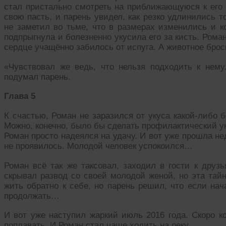
стал пристально смотреть на приближающуюся к его 
свою пасть, и парень увидел, как резко удлинились 
не заметил во тьме, что в размерах изменились и ко
подпрыгнула и болезненно укусила его за кисть. Роман
сердце учащённо забилось от испуга. А животное бро
«Чувствовал же ведь, что нельзя подходить к нем
подумал парень.
Глава 5
К счастью, Роман не заразился от укуса какой-либо 
Можно, конечно, было бы сделать профилактический ук
Роман просто надеялся на удачу. И вот уже прошла не
не проявилось. Молодой человек успокоился…
Роман всё так же таксовал, заходил в гости к друз
скрывал развод со своей молодой женой, но эта тайн
жить обратно к себе, но парень решил, что если нач
продолжать…
И вот уже наступил жаркий июль 2016 года. Скоро ко
поплавать. И Роман стал чаще ходить на реку…