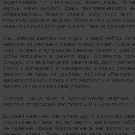
подколачивать тут и там гвозди, пилить доски. Но с
хоромы новых русских. Здесь припарковываются н
«Мерседесами». Многие старые избы либо пыли 
догнивали,забытые людьми. Роман и сам думал продат
желания не было.Молодая супруга тоже не вдохновлял
Она любила выехать на отдых к какой-нибудь заг
нежиться на песчаных пляжах южных морей. Здесь 
книгу, загорая в купальнике-слишком уныло и одноо
чтобы искупаться в летнюю жару. Оставалось тол
колодца, что её вообще не привлекало. Да и чувство
богачи с коттеджами и иномарками, а она-со старень
привозит её сюда на дешёвом, побитом «Пассате»
навсегда позабыть дорогу в эту местность. И однажды
продать ближе к весне свой участок…
Молодая семья жила в однокомнатной квартире но
недалеко от городской лесополосы. Им было по 24-е. 
До своей женитьбы они гуляли друг с другом как паре
счастливые встречи, что они верили, как в само соб
как чудесная сказка; блистательным, как золото; и 
какое-то время. Днём семейная пара работала: С