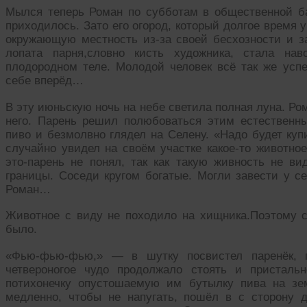
Мылся теперь Роман по субботам в общественной б
приходилось. Зато его огород, который долгое время
окружающую местность из-за своей бесхозности и за
лопата парня,словно кисть художника, стала нав
плодородном теле. Молодой человек всё так же успе
себе вперёд…
В эту июньскую ночь на небе светила полная луна. Ро
него. Парень решил полюбоваться этим естественн
пиво и безмолвно глядел на Селену. «Надо будет куп
случайно увидел на своём участке какое-то животное
это-парень не понял, так как такую живность не ви
границы. Соседи кругом богатые. Могли завести у с
Роман…
Животное с виду не походило на хищника.Поэтому с
было.
«Фью-фью-фью,» — в шутку посвистел паренёк, п
четвероногое чудо продолжало стоять и присталь
потихонечку опустошаемую им бутылку пива на зе
медленно, чтобы не напугать, пошёл в с сторону 