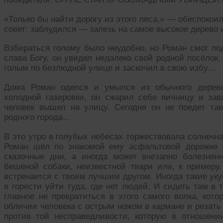
«Только бы найти дорогу из этого леса,» — обеспокои
совет: заблудился — залезь на самое высокое дерево 
Взбираться голому было неудобно, но Роман смог под
слава Богу, он увидел недалеко свой родной посёлок
голым по безлюдной улице и заскочил в свою избу…
Дома Роман оделся и умылся из обычного дереве
холодной газировки, он сжарил себе яичницу и зава
человек вышел на улицу. Сегодня он не поедет так
родного города…
В это утро в голубых небесах торжествовала солнечн
Роман шёл по знакомой ему асфальтовой дорожке 
сказочные дни, а иногда может внезапно болезнен
бешеной собаки, неизвестной твари или, к примеру
встречается с твоим лучшим другом. Иногда такие ук
в горести уйти туда, где нет людей. И сидеть там 
главное не превратиться в этого самого волка, кот
обличии человека с острым ножом в кармане и резать
против той несправедливости, которую в отношени