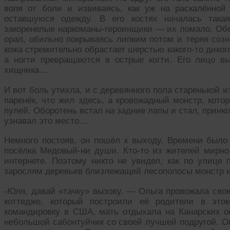
вопя от боли и извиваясь, как уж на раскалённой
оставшуюся одежду. В его костях началась такая
закоренелые наркоманы-героинщики — их ломало. Обе
орал, обильно покрываясь липким потом и теряя созн
кожа стремительно обрастает шерстью какого-то диког
а ногти превращаются в острые когти. Его лицо в
хищника…
И вот боль утихла, и с деревянного пола старенькой 
паренёк, что жил здесь, а кровожадный монстр, кото
пулей. Оборотень встал на задние лапы и стал, приню
узнавал это место…
Немного постояв, он пошёл к выходу. Времени было 
посёлка Медовый-ни души. Кто-то из жителей мирно 
интернете. Поэтому никто не увидел, как по улице 
зарослям деревьев близлежащей лесополосы монстр
-Юля, давай «тачку» вызову. — Ольга провожала сво
коттедже, который построили её родители в это
командировку в США, мать отдыхала на Канарских о
небольшой сабонтуйчик со своей лучшей подругой. О