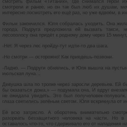
смотреть фильм «Титаник», где снимался герой и
смотрели и ранее, но он так был люб их душам, м
интересно посмотреть его ещё раз, но уже вдвоём, в 
Фильм закончился. Юля собралась уходить. Она жил
города. Подруга предложила ей вызвать такси, н
лесополосу она придёт к родному дому через 15 минут
-Нет. Я через лес пройду-тут идти-то два шага.
-Но смотри — осторожно! Как приедешь-позвони.
-Ладно. — Подруги обнялись, и Юля вышла на пустын
июльская луна…
Девушка шла по тропке через заросли деревьев. Ей б
бы оказаться дома,» — подумала она. И вдруг внезап
не ожидала увидеть. Это был получеловек-полуволк,
глаза светились зелёным светом. Юля вскрикнула от и
Её всю затрясло. А оборотень внимательно смотр
разорвать беззащитного человека на части. Но в
оставалось что-то, что сдерживало его от нападения 