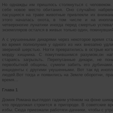
Но однажды им пришлось столкнуться с человеком.
себе новое место обитания. Оно случайно набрел
пасущиеся на траве животные привлекли их вниман
этого началась охота, в том числе и на инопла
четвероногие лунатики иногда перед смертью успевал
экземпляров остался в живых только один, покинувши
А с укушенными дикарями через некоторое время ст
во время полнолуния у одного из них внезапно удли
звериной шерстью. Ногти превратились в острые когт
морду хищника. С помутнившимся разумом,он нап
стараясь загрызьть. Перепуганные дикари, не п
первобытной общины, сумели забить его дубинами
инциденты с другими укушенными. Вот так яд иноп
людей.Вот тогда и появились на Земле оборотни, пр
время…
Глава 1
Домик Романа выглядел гадким утёнком на фоне шика
что продолжал строится в пригороде. В советские в
избы. Сюда приезжали работяги-дачники, чтобы с утра