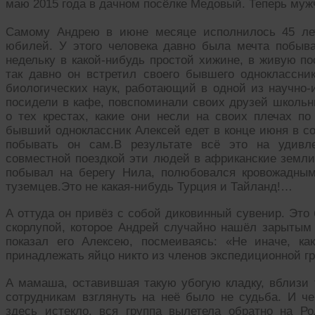
маю 2015 года в дачном посёлке Медовый. Теперь муж
Самому Андрею в июне месяце исполнилось 45 лет
юбилей. У этого человека давно была мечта побыв
недельку в какой-нибудь простой хижине, в живую по
так давно он встретил своего бывшего одноклассник
биологических наук, работающий в одной из научно-
посидели в кафе, повспоминали своих друзей школьны
о тех крестах, какие они несли на своих плечах по
бывший одноклассник Алексей едет в конце июня в со
побывать он сам.В результате всё это на удивле
совместной поездкой эти людей в африканские земли
побывал на берегу Нила, полюбовался кровожадным
туземцев.Это не какая-нибудь Турция и Тайланд!…
А оттуда он привёз с собой диковинный сувенир. Это 
скорлупой, которое Андрей случайно нашёл зарытым 
показал его Алексею, посмеиваясь: «Не иначе, ка
принадлежать яйцо никто из членов экспедиционной гр
А мамаша, оставившая такую убогую кладку, вблизи 
сотрудникам взглянуть на неё было не судьба. И че
здесь истекло, вся группа вылетела обратно на Ро