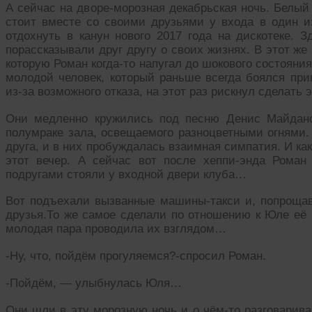
А сейчас на дворе-морозная декабрьская ночь. Белый
стоит вместе со своими друзьями у входа в один 
отдохнуть в канун нового 2017 года на дискотеке. З
порассказывали друг другу о своих жизнях. В этот же
которую Роман когда-то напугал до шокового состояни
молодой человек, который раньше всегда боялся при
из-за возможного отказа, на этот раз рискнул сделать
Они медленно кружились под песню Денис Майдан
полумраке зала, освещаемого разноцветными огнями
друга, и в них пробуждалась взаимная симпатия. И ка
этот вечер. А сейчас вот после хеппи-энда Рома
подругами стояли у входной двери клуба…
Вот подъехали вызванные машины-такси и, попрощав
друзья.То же самое сделали по отношению к Юле её п
молодая пара проводила их взглядом…
-Ну, что, пойдём прогуляемся?-спросил Роман.
-Пойдём, — улыбнулась Юля…
Они шли в эту морозную ночь и о чём-то разговарива