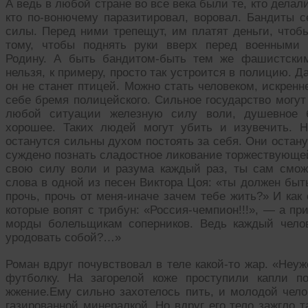
А ведь в любой стране во все века были те, кто делали
кто по-вонючему паразитировал, воровал. Бандиты с
силы. Перед ними трепещут, им платят деньги, чтобы
тому, чтобы поднять руки вверх перед военными 
Родину. А быть бандитом-быть тем же фашистским
нельзя, к примеру, просто так устроится в полицию. 
он не станет птицей. Можно стать человеком, искрен
себе бремя полицейского. Сильное государство могут
любой ситуации железную силу воли, душевное б
хорошее. Таких людей могут убить и изувечить. Н
останутся сильны духом постоять за себя. Они остан
суждено познать сладостное ликование торжествующей
свою силу воли и разума каждый раз, ты сам смо
слова в одной из песен Виктора Цоя: «ты должен быт
прочь, прочь от меня-иначе зачем тебе жить?» И ка
которые вопят с трибун: «Россия-чемпион!!!», — а п
морды болельщикам соперников. Ведь каждый челов
уродовать собой?…»
Роман вдруг почувствовал в теле какой-то жар. «Неу
футболку. На загорелой коже проступили капли п
жжение.Ему сильно захотелось пить, и молодой чело
газированной минералкой. Но вдруг его тело зажгло т