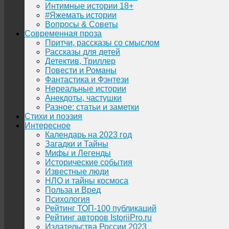
Интимные истории 18+
#Яжемать истории
Вопросы & Советы
Современная проза
Притчи, рассказы со смыслом
Рассказы для детей
Детектив, Триллер
Повести и Романы
Фантастика и Фэнтези
Нереальные истории
Анекдоты, частушки
Разное: статьи и заметки
Стихи и поэзия
Интересное
Календарь на 2023 год
Загадки и Тайны
Мифы и Легенды
Исторические события
Известные люди
НЛО и тайны космоса
Польза и Вред
Психология
Рейтинг ТОП-100 публикаций
Рейтинг авторов IstoriiPro.ru
Издательства России 2023