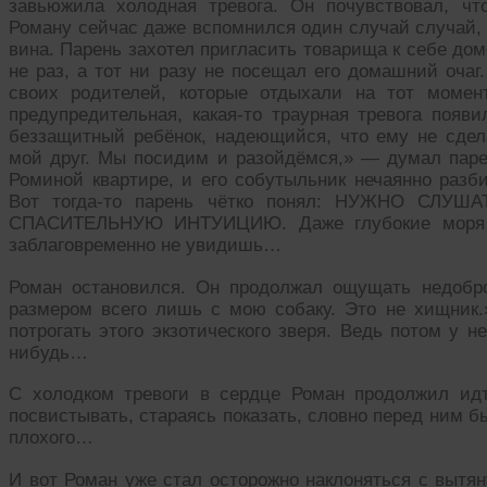
завьюжила холодная тревога. Он почувствовал, чт
Роману сейчас даже вспомнился один случай случай, 
вина. Парень захотел пригласить товарища к себе домой
не раз, а тот ни разу не посещал его домашний очаг
своих родителей, которые отдыхали на тот момен
предупредительная, какая-то траурная тревога появи
беззащитный ребёнок, надеющийся, что ему не сдела
мой друг. Мы посидим и разойдёмся,» — думал парен
Роминой квартире, и его собутыльник нечаянно разб
Вот тогда-то парень чётко понял: НУЖНО СЛ
СПАСИТЕЛЬНУЮ ИНТУИЦИЮ. Даже глубокие моря мо
заблаговременно не увидишь…
Роман остановился. Он продолжал ощущать недобро
размером всего лишь с мою собаку. Это не хищник.
потрогать этого экзотического зверя. Ведь потом у н
нибудь…
С холодком тревоги в сердце Роман продолжил идт
посвистывать, стараясь показать, словно перед ним бы
плохого…
И вот Роман уже стал осторожно наклоняться с вытян