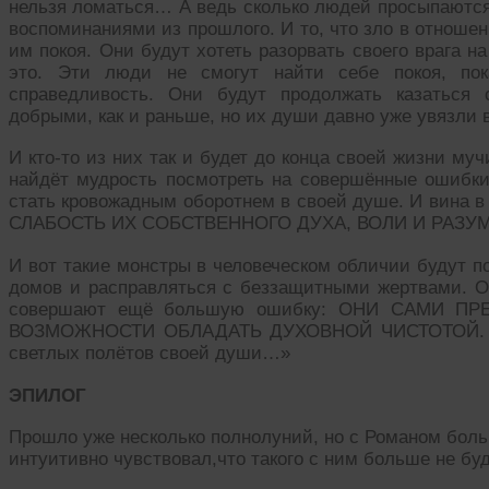
нельзя ломаться… А ведь сколько людей просыпаются
воспоминаниями из прошлого. И то, что зло в отношен
им покоя. Они будут хотеть разорвать своего врага н
это. Эти люди не смогут найти себе покоя, пок
справедливость. Они будут продолжать казаться
добрыми, как и раньше, но их души давно уже увязли
И кто-то из них так и будет до конца своей жизни муч
найдёт мудрость посмотреть на совершённые ошибки,
стать кровожадным оборотнем в своей душе. И вина в 
СЛАБОСТЬ ИХ СОБСТВЕННОГО ДУХА, ВОЛИ И РАЗУ
И вот такие монстры в человеческом обличии будут по
домов и расправляться с беззащитными жертвами. Он
совершают ещё большую ошибку: ОНИ САМИ П
ВОЗМОЖНОСТИ ОБЛАДАТЬ ДУХОВНОЙ ЧИСТОТОЙ. А 
светлых полётов своей души…»
ЭПИЛОГ
Прошло уже несколько полнолуний, но с Романом боль
интуитивно чувствовал,что такого с ним больше не бу