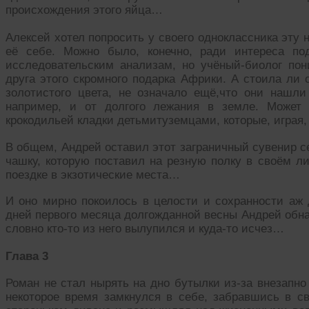
происхождения этого яйца…
Алексей хотел попросить у своего одноклассника эту н
её себе. Можно было, конечно, ради интереса по
исследовательским анализам, но учёный-биолог пон
друга этого скромного подарка Африки. А стоила ли 
золотистого цвета, не означало ещё,что они нашли 
например, и от долгого лежания в земле. Может
крокодильей кладки детьмитуземцами, которые, играя
В общем, Андрей оставил этот заграничный сувенир 
чашку, которую поставил на резную полку в своём ли
поездке в экзотические места…
И оно мирно покоилось в целости и сохранности аж 
дней первого месяца долгожданной весны Андрей обна
словно кто-то из него вылупился и куда-то исчез…
Глава 3
Роман не стал нырять на дно бутылки из-за внезапн
некоторое время замкнулся в себе, забравшись в с