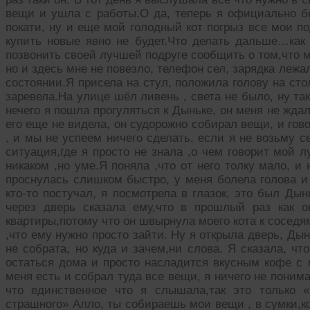
вещи и ушла с работы.О да, теперь я официально б
покати, ну и еще мой голодный кот погрыз все мои п
купить новые явно не будет.Что делать дальше…как 
позвонить своей лучшей подруге сообщить о том,что ме
но и здесь мне не повезло, телефон сел, зарядка лежал
состоянии.Я присела на стул, положила голову на сто
заревела.На улице шёл ливень , света не было, ну та
нечего я пошла прогуляться к Дыньке, он меня не жда
его еще не видела, он судорожно собирал вещи, и гов
, и мы не успеем ничего сделать, если я не возьму с
ситуация,где я просто не знала ,о чем говорит мой 
никаком ,но уме.Я поняла ,что от него толку мало, 
проснулась слишком быстро, у меня болела голова и 
кто-то постучал, я посмотрела в глазок, это был Дын
через дверь сказала ему,что в прошлый раз как 
квартиры,потому что он швырнула моего кота к соседям,
,что ему нужно просто зайти. Ну я открыла дверь, Ды
не собрата, но куда и зачем,ни слова. Я сказала, чт
остаться дома и просто насладится вкусным кофе с 
меня есть и собрал туда все вещи, я ничего не поним
что единственное что я слышала,так это только «
страшного» Алло, ты собираешь мои вещи , в сумки,ко