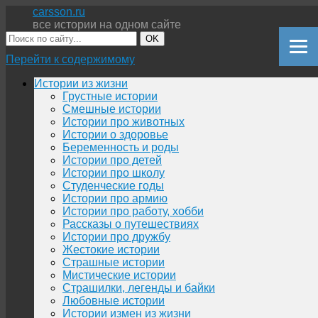
carsson.ru
все истории на одном сайте
OK
Перейти к содержимому
Истории из жизни
Грустные истории
Смешные истории
Истории про животных
Истории о здоровье
Беременность и роды
Истории про детей
Истории про школу
Студенческие годы
Истории про армию
Истории про работу, хобби
Рассказы о путешествиях
Истории про дружбу
Жестокие истории
Страшные истории
Мистические истории
Страшилки, легенды и байки
Любовные истории
Истории измен из жизни