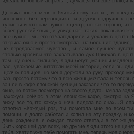
идеально ровный асфальт , думаю,что я ещё сплю,и как
Дынька повёл меня к ближайшему такси , и предст
японского, без переводчика и других подручных сре
туристы и что нам нужно в центр, но как хорошо, чт
знает русский язык , и увидя нас, таких, показывая ж
всё нужно , мы его отблагодарили и уехали в центр.
открыла окно и просто смотрела , на большие здания, 
не передаваемое чувство , и самое лучшее чувств
столько красивы,что захватывало дух.Приехав в цент
там ,ну очень сильное, люди бегут ,машины медленн
вас, уважаемые читатели моей истории, если вы один
щелчку пальцев, но меня держали за руку, проходя ми
раз, просто потому что я всю жизнь,мечтала и теперь 
зашли в кафе японской кухни,и заказали что-то перекус
окно, но потом посмотрев на своего друга, начала зада
нахожусь сейчас в этом японском кафе, смотрю на 
вижу все то,что каждую ночь видела во снах…Я спро
ответил «Каждый раз, ты помогала мне во всём,ты
помощи, я долго работал и копил на эту поездку, и к
день рождения, я ожидал твоего ответа,и в тот же д
быть хорошей для всех, но другие люди,этого не ценя
тебя, хватит уже тебе помогать мне, теперь моя оче