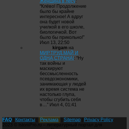
Женщина в лесу
:
“
Клёво! Продолжение
было бы крайне
интересное! А вдруг
она будет новой
училкой в его школе,
биологичкой. Вот
было бы прикольно!
”
Июл 13, 22:50
kirgam
на
МИР,ТРУД,МАЙ И
ОДНА СТРАНА!
: “
Ну
так войны и
маскируют
бессмысленность
псевдоэкономики,
занимающая у людей
их время система не
настолько глупа,
чтобы сгубить себя
в…
”
Июл 4, 01:41
FAQ
|
Контакты
|
Реклама
|
Sitemap
|
Privacy Policy
2023 © IstoriiPro.ru – литературный портал для