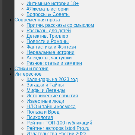
Интимные истории 18+
#Яжемать истории
Вопросы & Советы
Современная проза
Притчи, рассказы со смыслом
Рассказы для детей
Детектив, Триллер
Повести и Романы
Фантастика и Фэнтези
Нереальные истории
Анекдоты, частушки
Разное: статьи и заметки
Стихи и поэзия
Интересное
Календарь на 2023 год
Загадки и Тайны
Мифы и Легенды
Исторические события
Известные люди
НЛО и тайны космоса
Польза и Вред
Психология
Рейтинг ТОП-100 публикаций
Рейтинг авторов IstoriiPro.ru
Издательства России 2023