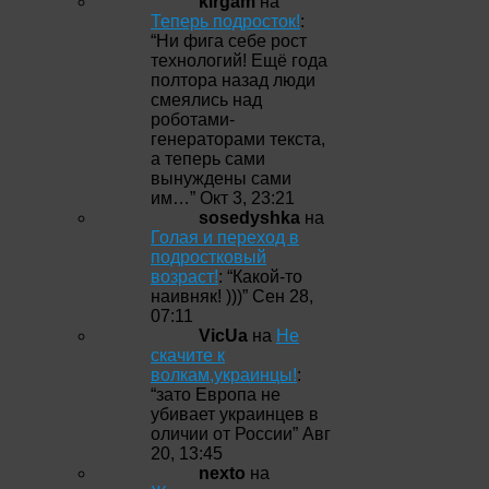
kirgam
на
Теперь подросток!
:
“
Ни фига себе рост
технологий! Ещё года
полтора назад люди
смеялись над
роботами-
генераторами текста,
а теперь сами
вынуждены сами
им…
”
Окт 3, 23:21
sosedyshka
на
Голая и переход в
подростковый
возраст!
: “
Какой-то
наивняк! )))
”
Сен 28,
07:11
VicUa
на
Не
скачите к
волкам,украинцы!
:
“
зато Европа не
убивает украинцев в
оличии от России
”
Авг
20, 13:45
nexto
на