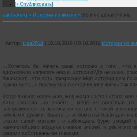
[+ Опубликовать]
carsson.ru »
Истории из жизни »
Во мне целая жизнь
Во мне целая жизнь
Автор:
Lisa2019
|
10.10.2019
|
10.10.2019
Истории из ж
…Хотелось бы начать свою историю с того , что я
вдохновило написать некую историю?Да не знаю, прос
понимают , что есть прекрасное.Моя история вам покаж
нужно жить , и почему наша сегодняшняя жизнь так ва
Когда я была маленькая, моя мама часто читала мне 
либо смысла ,но знаете , меня не волновал на 
завораживало то, как она их читает, с какой интона
нежными руками. Знаете ,эти моменты были для меня
глазах своей матери , я наблюдала бурю эмоций с
наичистейшего воздуха океанов ,морей, и рек и это в
своими собственными глазами.