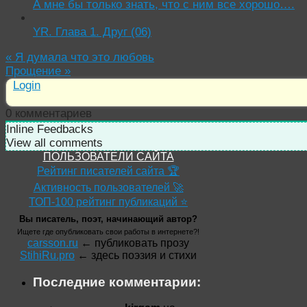
А мне бы только знать, что с ним все хорошо….
YR. Глава 1. Друг (06)
«
Я думала что это любовь
Прощение
»
Login
0
комментариев
Inline Feedbacks
View all comments
ПОЛЬЗОВАТЕЛИ САЙТА
Рейтинг писателей сайта 🏆
Активность пользователей 🚀
ТОП-100 рейтинг публикаций ⭐
Вы писатель, поэт, начинающий автор?
Ищете где опубликовать свои работы в интернете?!
carsson.ru
← публиковать прозу
StihiRu.pro
← здесь поэзия и стихи
Последние комментарии: