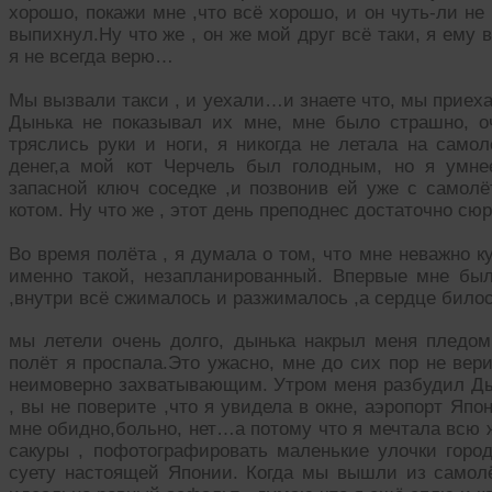
хорошо, покажи мне ,что всё хорошо, и он чуть-ли н
выпихнул.Ну что же , он же мой друг всё таки, я ему 
я не всегда верю…
Мы вызвали такси , и уехали…и знаете что, мы приеха
Дынька не показывал их мне, мне было страшно, о
тряслись руки и ноги, я никогда не летала на само
денег,а мой кот Черчель был голодным, но я умн
запасной ключ соседке ,и позвонив ей уже с самолё
котом. Ну что же , этот день преподнес достаточно сю
Во время полёта , я думала о том, что мне неважно 
именно такой, незапланированный. Впервые мне был
,внутри всё сжималось и разжималось ,а сердце билос
мы летели очень долго, дынька накрыл меня пледом,
полёт я проспала.Это ужасно, мне до сих пор не вери
неимоверно захватывающим. Утром меня разбудил Ды
, вы не поверите ,что я увидела в окне, аэропорт Япо
мне обидно,больно, нет…а потому что я мечтала всю 
сакуры , пофотографировать маленькие улочки горо
суету настоящей Японии. Когда мы вышли из самолё