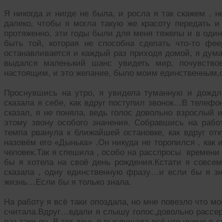
Я никогда и нигде не была, и росла я так скажем , н
далеко, чтобы я могла такую же красоту передать и
протяженно, эти годы были для меня тяжелы и в один
быть той, которая не способна сделать что-то фе
останавливается и каждый раз приходя домой, я дум
выдался маленький шанс увидеть мир, почувствов
настоящим, и это желание, было моим единственным
Проснувшись на утро, я увидела туманную и дождл
сказала я себе, как вдруг поступил звонок…В телефо
сказал, я не поняла, ведь голос довольно взрослый 
этому звону особого значения. Собравшись на рабо
темпа рванула к ближайшей остановке, как вдруг от
назовём его «Дынька» .Он никуда не торопился , как 
человек.Так я спешила , особо на расспросы времени 
бы я хотела на своё день рождения.Кстати я совсем
сказала , одну единственную фразу…и если бы я зн
жизнь…Если бы я только знала.
На работу я всё таки опоздала, но мне повезло что м
считала.Вдруг…вдали я слышу голос,довольно рассер
раз таки он. В тот день я выслушала всё что нужно в с