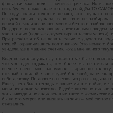
фантастически загодя — почти за три часа. Но мы же 
пить будем только после того, когда найдём ТО САМОЕ
По ходу поляки только и делают, что слушают ново
вынужденно их слушала, слов почти не разбирала,
великой печали коснулась моего и без того озабоченно
По дороге, воспользовавшись позитивным поводом,
уже в такси» (надо же документировать свои успехи), 
При расчёте чтоб не давать сдачи с двухсотки вод
грошей, ограничившись полтинником (это немного бо
увидела где в машине счётчик, когда мне на него ткнул
Влад попытался узнать у таксиста как бы его вызват
что уже едет отдыхать, тем более мы не смогли о
внешне очень мне напоминал старинного коллегу 
отечный, пожилой, явно с кучей болезней, на очень
себе денежку. По дороге он несколько раз складывал с
Ещё у него была тетрадь с записями в столбик, и я 
меня несколько успокоило. Я действительно сильно 
хоть никогда и не садилась в их такси с космическим
бы на сто метров или вызвать на заказ»- моё святое 
отказались.