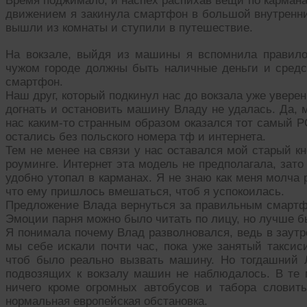
Время поджимало, и наспех распихав вещи по карман
движением я закинула смартфон в большой внутренн
вышли из комнаты и ступили в путешествие.
На вокзале, выйдя из машины я вспомнила правило:
чужом городе должны быть наличные деньги и средст
смартфон.
Наш друг, который подкинул нас до вокзала уже увере
догнать и остановить машину Владу не удалась. Да, м
нас каким-то странным образом оказался тот самый 
остались без польского номера тф и интернета.
Тем не менее на связи у нас оставался мой старый к
роуминге. Интернет эта модель не предполагала, зат
удобно утопал в карманах. Я не знаю как меня молча 
что ему пришлось вмешаться, чтоб я успокоилась.
Предложение Влада вернуться за правильным смартфо
Эмоции парня можно было читать по лицу, но лучше бы
Я понимала почему Влад разволновался, ведь в заутр
мы себе искали почти час, пока уже занятый таксис
чтоб было реально вызвать машину. Но тогдашний 
подвозящих к вокзалу машин не наблюдалось. В те 
ничего кроме огромных автобусов и табора словит
нормальная европейская обстановка.