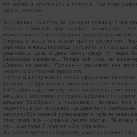
это место и спустились к поездам. Там стал очере
вопрос, поехали.
Выбравшись из метро, мы увидели женщину с чемодан
Обошли огромный дом дизайна знаменитого стали
«Кремлёвская Спасская башня», увидели родной вокза
Очередь в кассу мы нашли крайне умеренной. Поря
вереница, и конец вереницы упирается в пикающее та
сравнивать, день в день месяц назад тут негде б
бесплатная кормёжка… Теперь всё тихо, но волонтё
«Оранж» на месте… Польша — резиновая, она прогло
несколько миллионов украинцев.
В кассе мы получили по своим украинским паспортам 
февраля «ту фри тикет» с местами на через полтора ч
В «МакДональдс» почему-то не захотелось, а месяц н
часа два с хвостиком, я поедала набранные на первом
вредные безобразия с названиями, которые мне 
поднялись в зал ожидания, где даже были свободные 
находящийся сетевой супермаркет и купили минералк
плюс пакет, всё — меньше десяти злотых. По всему 
речь, был полный эффект: «Я в Харькове».
На кассе я протянула двухсотку и кассир немного взв