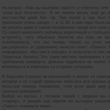
На вопрос: «Как мы вызовем такси?» я ответила: «Не 
точно всё получится». Я же помню жизнь ещё до и
местностям даже без тф. Тем более у нас был 
приезжали очень загодя — в 11.30, а нам надо было аж
же решить даже в самом незнакомом городе все свои 
Со своего кнопочного любимца кириллицей я сообщила
встретить, хоть обратных билетов мы пока не бр
освободимся), что мы теперь только на этом но
расширились от удивления) написал ответ: «Понял». 
информации: «Мы уже в поезде», и получили от них пе
Обратные билеты! Это такое жёсткое требование к с
требование комфорта. Демоны подобного не любят, н
вляпаешься в комичную со стороны ситуацию.
В Варшаве (городок не маленький) в живых из навига
котором я по старой привычке записала все нужные д
польские номера телефонов, чтоб если даже мир р
срочные извещения.
Выйдя из вагона, с потоком людей с перрона мы 
сторону», и увидев над первом же выходом указате
«Такси», ломанули вверх.