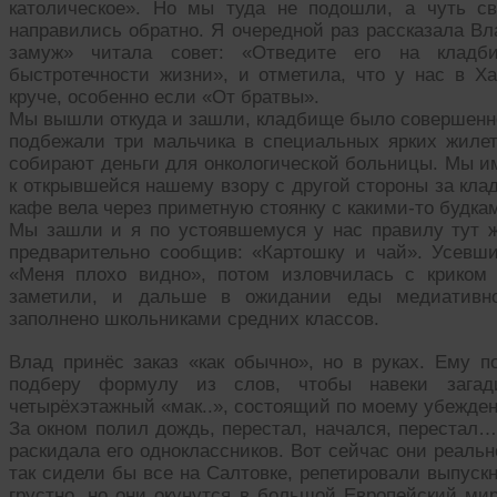
католическое». Но мы туда не подошли, а чуть с
направились обратно. Я очередной раз рассказала Вла
замуж» читала совет: «Отведите его на клад
быстротечности жизни», и отметила, что у нас в Ха
круче, особенно если «От братвы».
Мы вышли откуда и зашли, кладбище было совершенно
подбежали три мальчика в специальных ярких жилет
собирают деньги для онкологической больницы. Мы и
к открывшейся нашему взору с другой стороны за кла
кафе вела через приметную стоянку с какими-то будка
Мы зашли и я по устоявшемуся у нас правилу тут ж
предварительно сообщив: «Картошку и чай». Усевши
«Меня плохо видно», потом изловчилась с криком
заметили, и дальше в ожидании еды медиативно
заполнено школьниками средних классов.
Влад принёс заказ «как обычно», но в руках. Ему п
подберу формулу из слов, чтобы навеки загад
четырёхэтажный «мак..», состоящий по моему убеждени
За окном полил дождь, перестал, начался, перестал…
раскидала его одноклассников. Вот сейчас они реаль
так сидели бы все на Салтовке, репетировали выпускн
грустно, но они окунутся в большой Европейский ми