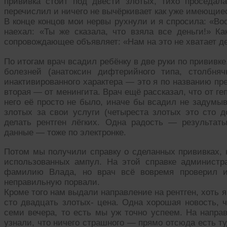
прививка стоит под двести злотых, тихо проседал
перечислил и ничего не вычёркивает как уже имеющие
В конце концов мои нервы рухнули и я спросила: «Во
наехал: «Ты же сказала, что взяла все деньги!» Ка
сопровождающее объявляет: «Нам на это не хватает де
По итогам врач всадил ребёнку в две руки по прививк
болезней (анатоксин дифтерийного типа, столбня
инактивированного характера — это я по названию пре
вторая — от менингита. Врач ещё рассказал, что от ге
него её просто не было, иначе бы всадил не задумы
злотых за свои услуги (четыреста злотых это сто 
делать рентген лёгких. Одна радость — результат
данные — тоже по электронке.
Потом мы получили справку о сделанных прививках, н
использованных ампул. На этой справке администр
фамилию Влада, но врач всё вовремя проверил и
неправильную порвали.
Кроме того нам выдали направление на рентген, хоть я
сто двадцать злотых- цена. Одна хорошая новость, ч
семи вечера, то есть мы уж точно успеем. На напра
узнали, что ничего страшного — прямо отсюда есть т