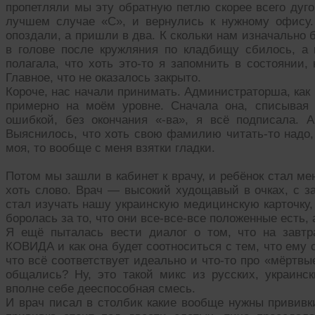
пропетляли мы эту обратную петлю скорее всего дуго
лучшем случае «С», и вернулись к нужному офису.
опоздали, а пришли в два. К скольки нам изначально б
в голове после кружляния по кладбищу сбилось, а
полагала, что хоть это-то я запомнить в состоянии,
Главное, что не оказалось закрыто.
Короче, нас начали принимать. Администраторша, как
примерно на моём уровне. Сначала она, списывая
ошибкой, без окончания «-ва», я всё подписала. 
Выяснилось, что хоть свою фамилию читать-то надо,
моя, то вообще с меня взятки гладки.
Потом мы зашли в кабинет к врачу, и ребёнок стал ме
хоть слово. Врач — высокий худощавый в очках, с з
стал изучать нашу украинскую медицинскую карточку,
боролась за то, что они все-все-все положенные есть, 
Я ещё пыталась вести диалог о том, что на завтр
КОВИДА и как она будет соотноситься с тем, что ему 
что всё соответствует идеально и что-то про «мёртв
общались? Ну, это такой микс из русских, украинск
вполне себе дееспособная смесь.
И врач писал в столбик какие вообще нужны прививки