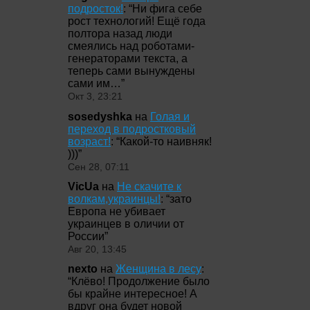
подросток!
: “
Ни фига себе
рост технологий! Ещё года
полтора назад люди
смеялись над роботами-
генераторами текста, а
теперь сами вынуждены
сами им…
”
Окт 3, 23:21
sosedyshka
на
Голая и
переход в подростковый
возраст!
: “
Какой-то наивняк!
)))
”
Сен 28, 07:11
VicUa
на
Не скачите к
волкам,украинцы!
: “
зато
Европа не убивает
украинцев в оличии от
России
”
Авг 20, 13:45
nexto
на
Женщина в лесу
:
“
Клёво! Продолжение было
бы крайне интересное! А
вдруг она будет новой