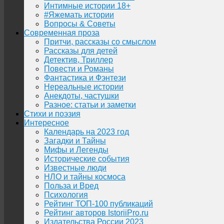
Интимные истории 18+
#Яжемать истории
Вопросы & Советы
Современная проза
Притчи, рассказы со смыслом
Рассказы для детей
Детектив, Триллер
Повести и Романы
Фантастика и Фэнтези
Нереальные истории
Анекдоты, частушки
Разное: статьи и заметки
Стихи и поэзия
Интересное
Календарь на 2023 год
Загадки и Тайны
Мифы и Легенды
Исторические события
Известные люди
НЛО и тайны космоса
Польза и Вред
Психология
Рейтинг ТОП-100 публикаций
Рейтинг авторов IstoriiPro.ru
Издательства России 2023