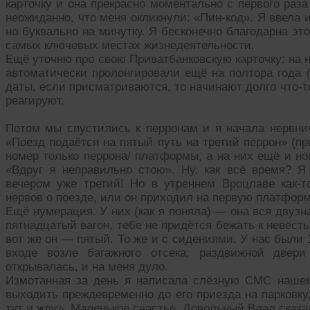
карточку и она прекрасно моментально с первого раз
неожиданно, что меня окликнули: «Пин-код». Я ввела
но буквально на минутку. Я бесконечно благодарна эт
самых ключевых местах жизнедеятельности.
Ещё уточню про свою Приватбанковскую карточку: на не
автоматически пролонгировали ещё на полтора года 
даты, если присматриваются, то начинают долго что-т
реагируют.
Потом мы спустились к перронам и я начала нервнич
«Поезд подаётся на пятый путь на третий перрон» (пр
номер только перрона/ платформы, а на них ещё и но
«Вдруг я неправильно стою». Ну, как всё время? Я 
вечером уже третий! Но в утреннем Вроцлаве как-
нервов о поезде, или он приходил на первую платформу
Ещё нумерация. У них (как я поняла) — она вся двузн
пятнадцатый вагон, тебе не придётся бежать к невесть
вот же он — пятый. То же и с сидениями. У нас были 
входе возле багажного отсека, раздвижной двер
открывалась, и на меня дуло.
Измотанная за день я написала слёзную СМС нашему
выходить преждевременно до его приезда на парковку
тут и жду». Маленькое счастье. Довольный Влад сказ