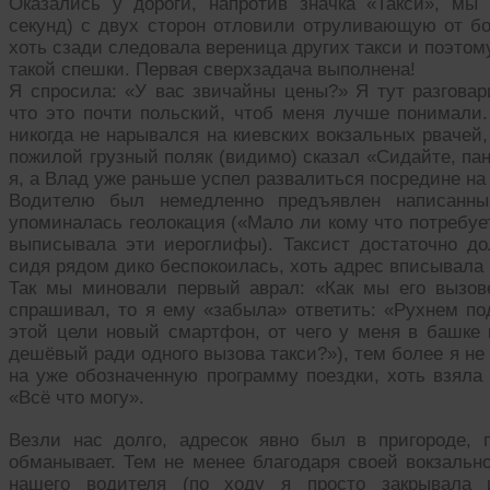
Оказались у дороги, напротив значка «Такси», мы
секунд) с двух сторон отловили отруливающую от бо
хоть сзади следовала вереница других такси и поэто
такой спешки. Первая сверхзадача выполнена!
Я спросила: «У вас звичайны цены?» Я тут разговар
что это почти польский, чтоб меня лучше понимали.
никогда не нарывался на киевских вокзальных рвачей,
пожилой грузный поляк (видимо) сказал «Сидайте, пан
я, а Влад уже раньше успел развалиться посредине на
Водителю был немедленно предъявлен написанны
упоминалась геолокация («Мало ли кому что потребует
выписывала эти иероглифы). Таксист достаточно до
сидя рядом дико беспокоилась, хоть адрес вписывала
Так мы миновали первый аврал: «Как мы его вызов
спрашивал, то я ему «забыла» ответить: «Рухнем по
этой цели новый смартфон, от чего у меня в башке
дешёвый ради одного вызова такси?»), тем более я не
на уже обозначенную программу поездки, хоть взяла 
«Всё что могу».
Везли нас долго, адресок явно был в пригороде, п
обманывает. Тем не менее благодаря своей вокзальн
нашего водителя (по ходу я просто закрывала 