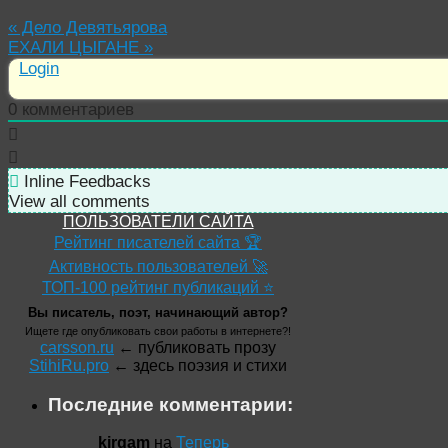
«
Дело Девятьярова
ЕХАЛИ ЦЫГАНЕ
»
Login
0
комментариев
Inline Feedbacks
View all comments
ПОЛЬЗОВАТЕЛИ САЙТА
Рейтинг писателей сайта 🏆
Активность пользователей 🚀
ТОП-100 рейтинг публикаций ⭐
Вы писатель, поэт, начинающий автор?
Ищете где опубликовать свои работы в интернете?!
carsson.ru
← публиковать прозу
StihiRu.pro
← здесь поэзия и стихи
Последние комментарии:
kirgam
на
Теперь