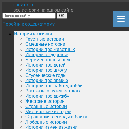
carsson.ru
все истории на одном сайте
OK
Перейти к содержимому
Истории из жизни
Грустные истории
Смешные истории
Истории про животных
Истории о здоровье
Беременность и роды
Истории про детей
Истории про школу
Студенческие годы
Истории про армию
Истории про работу, хобби
Рассказы о путешествиях
Истории про дружбу
Жестокие истории
Страшные истории
Мистические истории
Страшилки, легенды и байки
Любовные истории
Истории измен из жизни