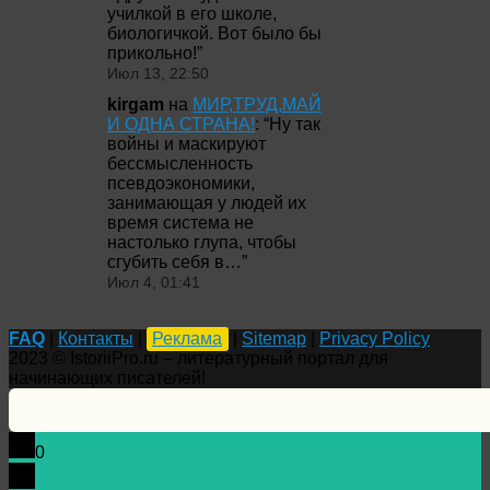
училкой в его школе,
биологичкой. Вот было бы
прикольно!
”
Июл 13, 22:50
kirgam
на
МИР,ТРУД,МАЙ
И ОДНА СТРАНА!
: “
Ну так
войны и маскируют
бессмысленность
псевдоэкономики,
занимающая у людей их
время система не
настолько глупа, чтобы
сгубить себя в…
”
Июл 4, 01:41
FAQ
|
Контакты
|
Реклама
|
Sitemap
|
Privacy Policy
2023 © IstoriiPro.ru – литературный портал для
начинающих писателей!
0