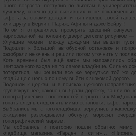
юного возраста, поступив по льготам в университеты
лучшему, конечно для выживших и не покалеченных
кафе, а за окнами дождь», и ты пишешь своей танце
или другу в Берлин, Париж, Афины и даже Бейрут!
Потом я отправилась проверять здешний санузел
нарисованной на половину двери детским рисунком — 
Улучшив момент между дождями мы вышли гулять
Подошли к большой автобусной остановке и попроб
разобрали не очень и решили потом уточнить у посла
Хоть времени был ещё вагон мы направились обр
центрального входа на то самое кладбище. Сильно со
потеряться, мы решили всё же вернуться той же д
кладбище с целью по нему выйти к знакомой дороге.
Подошли к церкви, и в поисках нужного направлени
круг вокруг неё, наконец выбрали дорожку, зашли по 
топографических способностей вернуться к МакДонал
топать след в след опять мимо остановки, кафе, парко
Выбрались мы с того кладбища, вернулись в кафешку,
ожидании разглядывала обслугу, моросил очере
топографический маразм.
Мы собрались и повторно пошли обратно: мимо п
кладбища магазина «Гарден и сити»… «Нифига