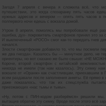
Загодя 7 апреля с вечера я сложила всё, что мо
путешествии, это когда спозаранку пять часов ед
нужных адресов и вечером — опять пять часов в п
полпервого ночи едешь с вокзала домой.
Утром 8 апреля, помолясь мы попробовали ещё ра
ошибка, дух- покровитель смартфонов принял это за 
И выключенный «РОСО» смог как-то передать гнев де
начался.
Злости смартфонам добавило то, что мы посмели пер
же два гнезда». Казалось бы — минутное дело, не т
ориентиры, но вот сказано же было свыше: «НЕ МОЖН
Короче, второй смартфон с китайской вежливостью
никогда не имели (так нам казалось). Эту симку на
вокзале от «Оранж» как счастливцам, приехавшим в 
всем раздавали после заполнения анкеты. Её прямо в
даже показалось, что так их спецслужба пытаетс
приезжающих «нас тьмы и тьмы».
«Ну, потом с ПИН-кодом разберёмся» решили мы, 
вытащив обратно эту симку. Вроде после этого всё зар