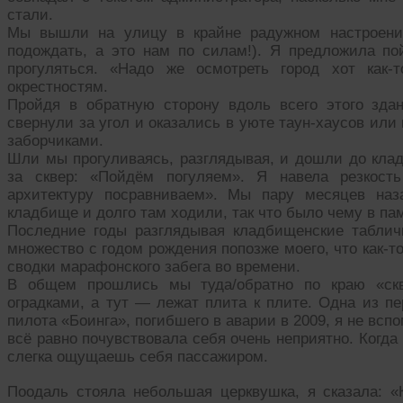
стали.
Мы вышли на улицу в крайне радужном настроени
подождать, а это нам по силам!). Я предложила по
прогуляться. «Надо же осмотреть город хот как
окрестностям.
Пройдя в обратную сторону вдоль всего этого зда
свернули за угол и оказались в уюте таун-хаусов ил
заборчиками.
Шли мы прогуливаясь, разглядывая, и дошли до кла
за сквер: «Пойдём погуляем». Я навела резкость
архитектуру посравниваем». Мы пару месяцев на
кладбище и долго там ходили, так что было чему в па
Последние годы разглядывая кладбищенские таблич
множество с годом рождения попозже моего, что как-то
сводки марафонского забега во времени.
В общем прошлись мы туда/обратно по краю «скв
оградками, а тут — лежат плита к плите. Одна из п
пилота «Боинга», погибшего в аварии в 2009, я не вспо
всё равно почувствовала себя очень неприятно. Когда
слегка ощущаешь себя пассажиром.
Поодаль стояла небольшая церквушка, я сказала: «К