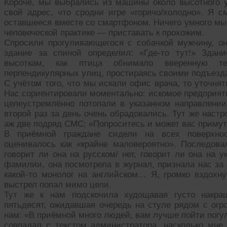
Короче, мы выбрались из машины около высотного у
свой адрес, что сродни игре «горячо/холодно». Я 
оставшееся вместе со смартфоном. Ничего умного мы
человеческой практике — приставать к прохожим.
Спросили прогуливающегося с собачкой мужчину, о
здание за спиной определил: «Где-то тут!» Здан
высоткам, как птица обнимало вверенную те
перпендикулярных улиц, простираясь своими подъезда
С учётом того, что мы искали офис врача, то уточнят
Нас сориентировали моментально: искомое предприят
целеустремлённо потопали в указанном направлени
второй раз за день очень обрадовались. Тут же наст
аж две подряд СМС: «Попроситесь и может вас примут
В приёмной граждане сидели на всех поверхнос
оценивалось как «крайне маловероятно». Последова
говорит ли она на русском/ нет, говорит ли она на у
фамилии, она посмотрела в журнал, признала нас за 
какой-то монолог на английском… Я, громко вздохну
выстрел попал мимо цели.
Тут же к нам подскочила худощавая густо накра
пятьдесят, ожидавшая очередь на стуле рядом с ог
нам: «В приёмной много людей, вам лучше пойти погул
совпадал с текстом администратора, насколько мне