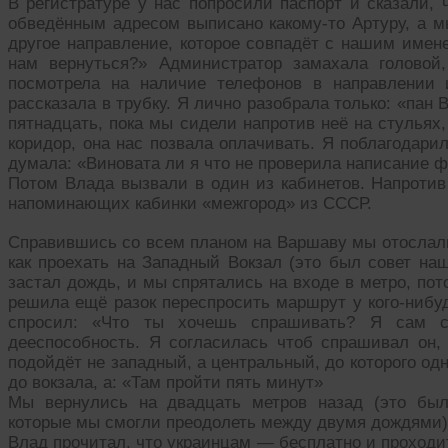
В регистратуре у нас попросили паспорт и сказали,
обведённым адресом выписано какому-то Артуру, а м
другое направление, которое совпадёт с нашим имене
нам вернуться?» Администратор замахала головой
посмотрела на наличие телефонов в направлении и
рассказала в трубку. Я лично разобрала только: «пан 
пятнадцать, пока мы сидели напротив неё на стульях
коридор, она нас позвала оплачивать. Я поблагодари
думала: «Виновата ли я что не проверила написание 
Потом Влада вызвали в один из кабинетов. Напротив
напоминающих кабинки «межгород» из СССР.
Справившись со всем планом на Варшаву мы отослал
как проехать на Западный Вокзал (это был совет на
застал дождь, и мы спрятались на входе в метро, пот
решила ещё разок переспросить маршрут у кого-нибуд
спросил: «Что ты хочешь спрашивать? Я сам с
дееспособность. Я согласилась чтоб спрашивал он,
подойдёт не западный, а центральный, до которого одн
до вокзала, а: «Там пройти пять минут»
Мы вернулись на двадцать метров назад (это был
которые мы смогли преодолеть между двумя дождями),
Влад прочитал, что украинцам — бесплатно и проходи