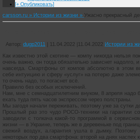
[+ Опубликовать]
carsson.ru »
Истории из жизни »
Ужасно прекрасный де
Ужасно прекрасный день. Почти туристически
Автор:
dugp2011
|
11.04.2022
|
11.04.2022
Истории из ж
Как известно этой скотине — компу никогда нельзя по
очень важно, он тогда обязательно зависнет надолго, 
навсегда. Смартфоны от компов абсолютно в этом в
себе интуицию и сферу «услуг» на потерю даже элемен
то очень надо, то погаснет всё.
Правило без особых исключений.
Нам, мне с семнадцатилетним внуком, 8 апреля надо 
ехать туда пять часов экспрессом через полстраны.
Мы загодя начали переживать, поэтому уже за сутки д
Прошлый раз это чудо POCO-техники на гарантии со
заводили с толкача какой-то программой в сервисно
жизни — в Украине, теперь же в деревеньке под грани
свежий воздух, а.гарантия ушла в дымку. Поэтом
некоторых пор два смартфона: второй на днях наспех