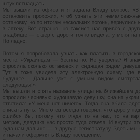
штук пятнадцать.
Мы вышли из офиса и я задала Владу вопрос: «В 
остановить прохожих, чтоб узнать эти немаловажны
остановку, но по итогам нескольких погонь, вернулис
в аптеку. Вот странно, но таксист нас привёз с дру
кладбище — сквер с дороги точно видела, у меня на 
Но ладно.
Потом я попробовала узнать как платить в городско
место: «Украинцам — бесплатно. Не уверена? Я знаю
спросила сколько остановок и сидящая рядом девушк
Тут я тоже увидела эту электронную схему, где 
будущее… Дальше уже с умным видом смотрела
следующая!»
Мы вышли и опять название улицы на ближайшем д
спросили чернявую худощавую девушку, она на украи
ответила: «У меня нет ничего». Тогда она вбила ад
описать путь. Мне отец всегда говорил, что дорогу на
ошибся бы, потому что глядя то на нас, то на карт
метров, девушка нас просто туда отвела. И внутри э
куда нам дальше — в другую регистратуру. Здесь мы
и начали оформлять Владу посещение.