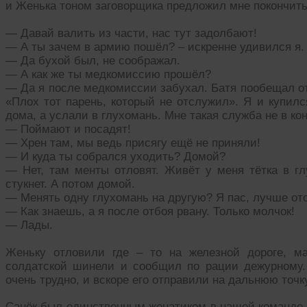
и Женька тоном заговорщика предложил мне покончить
— Давай валить из части, нас тут задолбают!
— А ты зачем в армию пошёл? – искренне удивился я.
— Да бухой был, не соображал.
— А как же ты медкомиссию прошёл?
— Да я после медкомиссии забухал. Батя пообещал от
«Плох тот парень, который не отслужил». Я и купилс
дома, а услали в глухомань. Мне такая служба не в кон
— Поймают и посадят!
— Хрен там, мы ведь присягу ещё не приняли!
— И куда ты собрался уходить? Домой?
— Нет, там менты отловят. Живёт у меня тётка в гл
стукнет. А потом домой.
— Менять одну глухомань на другую? Я пас, лучше отс
— Как знаешь, а я после отбоя рвану. Только молчок!
— Лады.
Женьку отловили где – то на железной дороге, м
солдатской шинели и сообщил по рации дежурному.
очень трудно, и вскоре его отправили на дальнюю точк
Санёк был единственным женатиком в нашей команде. К