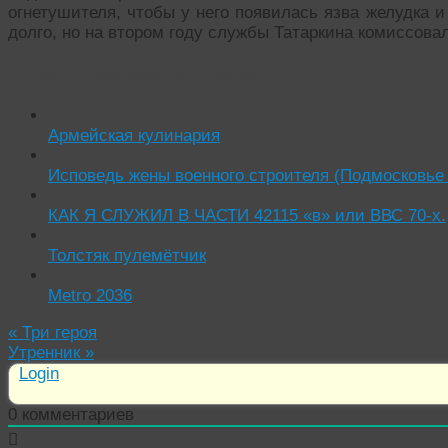
огнетушителя, чтобы у него появилась язва желудка 
долго, но на втором году службы Татаркина комиссов
Читать похожие истории:
Армейская кулинария
Исповедь жены военного строителя (Подмосковье 
КАК Я СЛУЖИЛ В ЧАСТИ 42115 «в» или ВВС 70-х.
Толстяк пулемётчик
Metro 2036
«
Три героя
Утренник
»
Login
0
комментариев