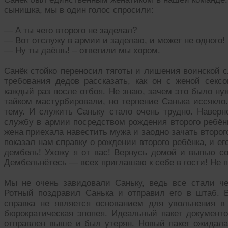
сынишка, мы в один голос спросили:
— А ты чего второго не заделал?
— Вот отслужу в армии и заделаю, и может не одного!
— Ну ты даёшь! – ответили мы хором.
Санёк стойко переносил тяготы и лишения воинской с
требования дедов рассказать, как он с женой секс
каждый раз после отбоя. Не знаю, зачем это было ну
тайком мастурбировали, но терпение Санька иссякло.
тему. И служить Саньку стало очень трудно. Наверн
службу в армии посредством рождения второго ребён
жена приехала навестить мужа и заодно зачать второг
показал нам справку о рождении второго ребёнка, и е
дембель! Ухожу я от вас! Вернусь домой и выпью со
Дембельнётесь — всех приглашаю к себе в гости! Не п
Мы не очень завидовали Саньку, ведь все стали че
Ротный поздравил Санька и отправил его в штаб. 
справка не является основанием для увольнения в
бюрократическая эпопея. Идеальный пакет документ
отправлен выше и был утерян. Новый пакет ожидала