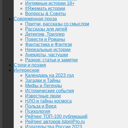
Интимные истории 18+
#Яжемать истории
Вопросы & Советы
Современная проза
Притчи, рассказы со смыслом
Рассказы для детей
Детектив, Триллер
Повести и Романы
Фантастика и Фэнтези
Нереальные истории
Анекдоты, частушки
Разное: статьи и заметки
Стихи и поэзия
Интересное
Календарь на 2023 год
Загадки и Тайны
Мифы и Легенды
Исторические события
Известные люди
НЛО и тайны космоса
Польза и Вред
Психология
Рейтинг ТОП-100 публикаций
Рейтинг авторов IstoriiPro.ru
Издательства России 2023