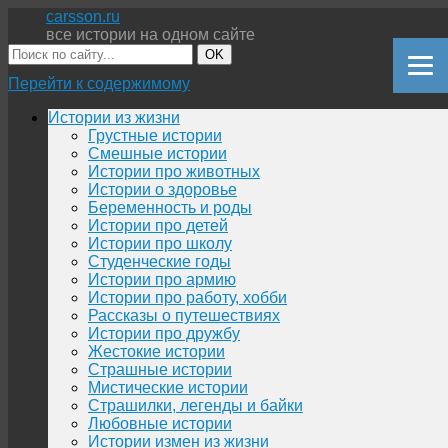
carsson.ru
все истории на одном сайте
OK
Перейти к содержимому
Истории из жизни
Грустные истории
Смешные истории
Истории про животных
Истории о здоровье
Беременность и роды
Истории про детей
Истории про школу
Студенческие годы
Истории про армию
Истории про работу, хобби
Рассказы о путешествиях
Истории про дружбу
Жестокие истории
Страшные истории
Мистические истории
Страшилки, легенды и байки
Любовные истории
Истории измен из жизни