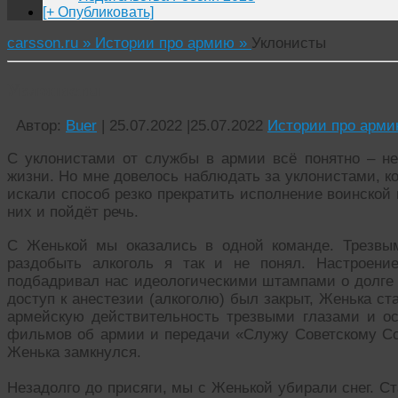
[+ Опубликовать]
carsson.ru »
Истории про армию »
Уклонисты
Уклонисты
Автор:
Buer
|
25.07.2022
|
25.07.2022
Истории про арм
С уклонистами от службы в армии всё понятно – не 
жизни. Но мне довелось наблюдать за уклонистами, к
искали способ резко прекратить исполнение воинской 
них и пойдёт речь.
С Женькой мы оказались в одной команде. Трезвым
раздобыть алкоголь я так и не понял. Настроени
подбадривал нас идеологическими штампами о долге 
доступ к анестезии (алкоголю) был закрыт, Женька с
армейскую действительность трезвыми глазами и ос
фильмов об армии и передачи «Служу Советскому Со
Женька замкнулся.
Незадолго до присяги, мы с Женькой убирали снег. С