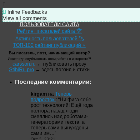
Inline Feedbacks
View all comments
ПОЛЬЗОВАТЕЛИ САЙТА
Рейтинг писателей сайта 🏆
Активность пользователей 🚀
ТОП-100 рейтинг публикаций ⭐
Вы писатель, поэт, начинающий автор?
Ищете где опубликовать свои работы в интернете?!
carsson.ru
← публиковать прозу
StihiRu.pro
← здесь поэзия и стихи
Последние комментарии:
kirgam
на
Теперь
подросток!
: “
Ни фига себе
рост технологий! Ещё года
полтора назад люди
смеялись над роботами-
генераторами текста, а
теперь сами вынуждены
сами им…
”
Окт 3, 23:21