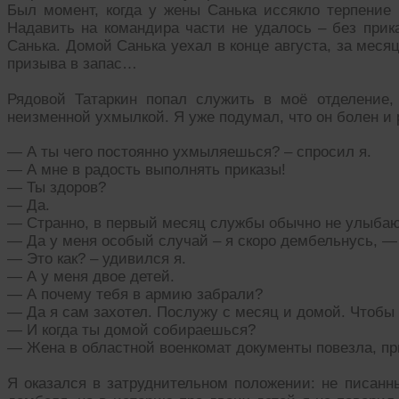
Был момент, когда у жены Санька иссякло терпение 
Надавить на командира части не удалось – без прик
Санька. Домой Санька уехал в конце августа, за меся
призыва в запас…
Рядовой Татаркин попал служить в моё отделение,
неизменной ухмылкой. Я уже подумал, что он болен и
— А ты чего постоянно ухмыляешься? – спросил я.
— А мне в радость выполнять приказы!
— Ты здоров?
— Да.
— Странно, в первый месяц службы обычно не улыбаю
— Да у меня особый случай – я скоро дембельнусь, — 
— Это как? – удивился я.
— А у меня двое детей.
— А почему тебя в армию забрали?
— Да я сам захотел. Послужу с месяц и домой. Чтобы 
— И когда ты домой собираешься?
— Жена в областной военкомат документы повезла, при
Я оказался в затруднительном положении: не писанн