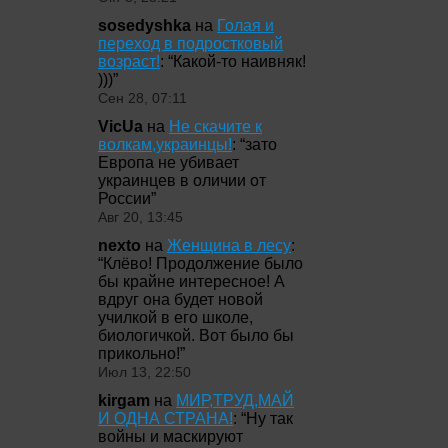
sosedyshka
на
Голая и
переход в подростковый
возраст!
: “
Какой-то наивняк!
)))
”
Сен 28, 07:11
VicUa
на
Не скачите к
волкам,украинцы!
: “
зато
Европа не убивает
украинцев в оличии от
России
”
Авг 20, 13:45
nexto
на
Женщина в лесу
:
“
Клёво! Продолжение было
бы крайне интересное! А
вдруг она будет новой
училкой в его школе,
биологичкой. Вот было бы
прикольно!
”
Июл 13, 22:50
kirgam
на
МИР,ТРУД,МАЙ
И ОДНА СТРАНА!
: “
Ну так
войны и маскируют