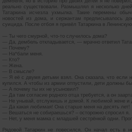
дембеля, но в историю про двоих детей я не поверил
реально существовали. Размышлял я несколько дней
Татаркина исчезла ухмылка. Такие перемены обыч
новостей из дома, и сержантам предписывалось до
суицида. После отбоя я привёл Татаркина в Ленинскую
— Ты чего смурной, что-то случилось дома?
— Да, дембель откладывается, — мрачно ответил Тата
— Почему?
— На*бали меня.
— Кто?
— Жена.
— В смысле?
— Я её с двумя детьми взял. Она сказала, что если н
купился. А чтобы из армии отпустили, дети должны б
— А почему ты их не усыновил?
— Да там согласие родного отца требуется, а он заарт
— Не унывай, отслужишь и домой. К любимой жене и 
— Да какая любимая! Она старше меня на десять лет!
— Вешаться не собираешься? – осторожно спросил я.
— Нет, у меня мамка с младшей сестрёнкой одни. Проп
Рядовой Татаркин не повесился. Он начал есть в 