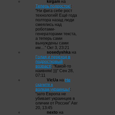
kirgam
на
Теперь подросток!
:
“
Ни фига себе рост
технологий! Ещё года
полтора назад люди
смеялись над
роботами-
генераторами текста,
а теперь сами
вынуждены сами
им…
”
Окт 3, 23:21
sosedyshka
на
Голая и переход в
подростковый
возраст!
: “
Какой-то
наивняк! )))
”
Сен 28,
07:11
VicUa
на
Не
скачите к
волкам,украинцы!
:
“
зато Европа не
убивает украинцев в
оличии от России
”
Авг
20, 13:45
nexto
на