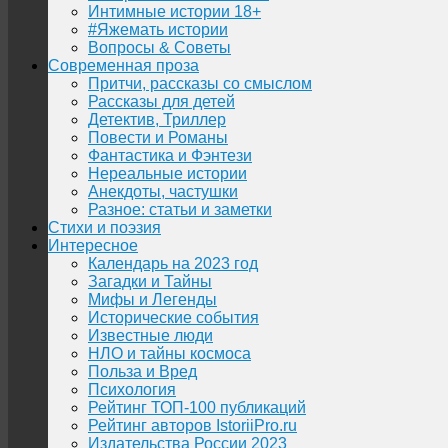
Интимные истории 18+
#Яжемать истории
Вопросы & Советы
Современная проза
Притчи, рассказы со смыслом
Рассказы для детей
Детектив, Триллер
Повести и Романы
Фантастика и Фэнтези
Нереальные истории
Анекдоты, частушки
Разное: статьи и заметки
Стихи и поэзия
Интересное
Календарь на 2023 год
Загадки и Тайны
Мифы и Легенды
Исторические события
Известные люди
НЛО и тайны космоса
Польза и Вред
Психология
Рейтинг ТОП-100 публикаций
Рейтинг авторов IstoriiPro.ru
Издательства России 2023