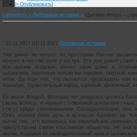
[+ Опубликовать]
carsson.ru »
Любовные истории »
Цыганка Флора – сер
Цыганка Флора – сережки из серебра
10.11.2017
|
10.11.2017
Любовные истории
Уже давно не кочуют по просторам России цыганск
ночуют в чистом поле у костра. Это уже давно стало
все цыгане оседлые, имеют свои дома, и отлича
цыганским, понятным только им говором, смуглой ко
юбок. Да еще тем, что пытаются предсказать нам 
вокзалах. Удивительный народ, шумный, крикливый, 
Ее звали Флорой. Молодая лет двадцати цыганка была 
смоль волосы, и черные с поволокой цыганские глаза.
статус среди соплеменников. Свободолюбивая, она, 
Отец обожал свою дочь и всячески баловал ее. Фл
цыган тем, что одевалась как европейская девушка, 
присутствием самое изысканное общество. Но она бы
жилах, выдавая ее свободолюбивый нрав и цыганскую 