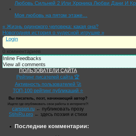
Любовь Сильней 2 Или Хроника Любви Дани И Кр
Моя любовь на пятом этаже…
«
Жизнь одинокого человека: какая она?
Новогодняя история о чудесной игрушке
»
Login
0
комментариев
Inline Feedbacks
View all comments
ПОЛЬЗОВАТЕЛИ САЙТА
Рейтинг писателей сайта 🏆
Активность пользователей 🚀
ТОП-100 рейтинг публикаций ⭐
Вы писатель, поэт, начинающий автор?
Ищете где опубликовать свои работы в интернете?!
carsson.ru
← публиковать прозу
StihiRu.pro
← здесь поэзия и стихи
Последние комментарии: