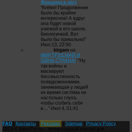
Женщина в лесу
:
“
Клёво! Продолжение
было бы крайне
интересное! А вдруг
она будет новой
училкой в его школе,
биологичкой. Вот
было бы прикольно!
”
Июл 13, 22:50
kirgam
на
МИР,ТРУД,МАЙ И
ОДНА СТРАНА!
: “
Ну
так войны и
маскируют
бессмысленность
псевдоэкономики,
занимающая у людей
их время система не
настолько глупа,
чтобы сгубить себя
в…
”
Июл 4, 01:41
FAQ
|
Контакты
|
Реклама
|
Sitemap
|
Privacy Policy
2023 © IstoriiPro.ru – литературный портал для