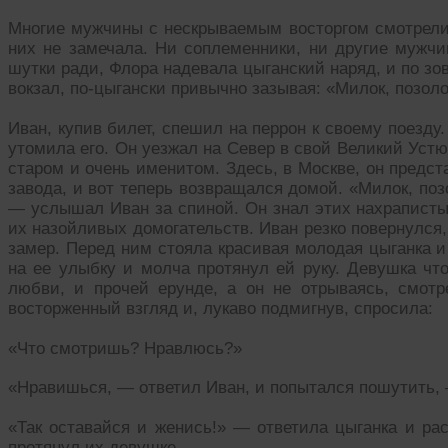
Многие мужчины с нескрываемым восторгом смотрели 
них не замечала. Ни соплеменники, ни другие мужчи
шутки ради, Флора надевала цыганский наряд, и по з
вокзал, по-цыгански привычно зазывая: «Милок, позоло
Иван, купив билет, спешил на перрон к своему поезд
утомила его. Он уезжал на Север в свой Великий Устю
старом и очень именитом. Здесь, в Москве, он предс
завода, и вот теперь возвращался домой. «Милок, поз
— услышал Иван за спиной. Он знал этих нахрапистых
их назойливых домогательств. Иван резко повернулся,
замер. Перед ним стояла красивая молодая цыганка и
на ее улыбку и молча протянул ей руку. Девушка что
любви, и прочей ерунде, а он не отрываясь, смотр
восторженный взгляд и, лукаво подмигнув, спросила:
«Что смотришь? Нравлюсь?»
«Нравишься, — ответил Иван, и попытался пошутить, 
«Так оставайся и женись!» — ответила цыганка и рас
протянул их девушке.