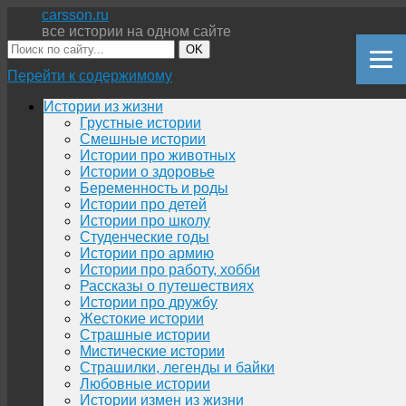
carsson.ru
все истории на одном сайте
OK
Перейти к содержимому
Истории из жизни
Грустные истории
Смешные истории
Истории про животных
Истории о здоровье
Беременность и роды
Истории про детей
Истории про школу
Студенческие годы
Истории про армию
Истории про работу, хобби
Рассказы о путешествиях
Истории про дружбу
Жестокие истории
Страшные истории
Мистические истории
Страшилки, легенды и байки
Любовные истории
Истории измен из жизни