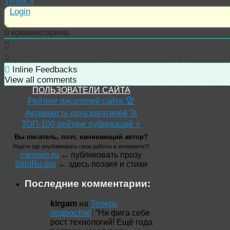
Тупик
»
Login
0
комментариев
Inline Feedbacks
View all comments
ПОЛЬЗОВАТЕЛИ САЙТА
Рейтинг писателей сайта 🏆
Активность пользователей 🚀
ТОП-100 рейтинг публикаций ⭐
Вы писатель, поэт, начинающий автор?
Ищете где опубликовать свои работы в интернете?!
carsson.ru
← публиковать прозу
StihiRu.pro
← здесь поэзия и стихи
Последние комментарии:
kirgam
на
Теперь
подросток!
: “
Ни фига себе
рост технологий! Ещё года