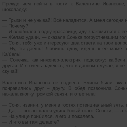
Прежде чем пойти в гости к Валентине Ивановне,
шоколадку:
— Грызи и не унывай! Всё наладится. А меня сегодня н
— Почему?
— Я влюбился в одну красавицу, иду знакомиться с е
— Желаю удачи, — сказала Сонька погрустневшим гол
— Соня, тебя уже интересуют два ответа на твои вопр
— Ну, ты даёшь! Любишь одну, идёшь к её маме в 
Ка’бель!
— Сонечка, как инженер-электрик, подскажу: ка’бел
другая. И я очень надеюсь, что в данном случае, я не 
скучай!
Валентина Ивановна не подвела. Блины были вкус
понравились друг – другу. В обед позвонила Сонь
нажала кнопку громкой связи, и ответила:
— Соня, извини, у меня в гостях потенциальный зять, 
— Да, — послышался удивлённый голос Соньки, — а ка
— На улице прибился, я его и пожалела.
— И что вы там делаете?