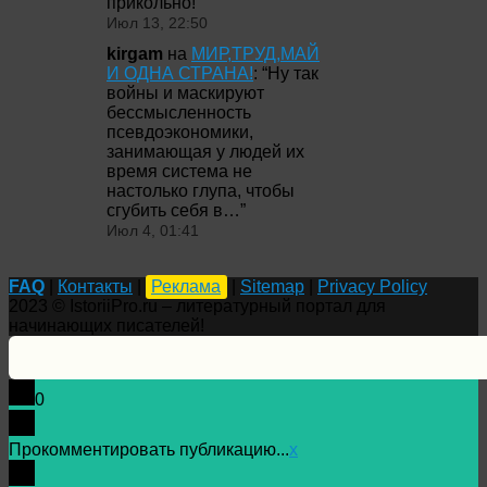
прикольно!
”
Июл 13, 22:50
kirgam
на
МИР,ТРУД,МАЙ
И ОДНА СТРАНА!
: “
Ну так
войны и маскируют
бессмысленность
псевдоэкономики,
занимающая у людей их
время система не
настолько глупа, чтобы
сгубить себя в…
”
Июл 4, 01:41
FAQ
|
Контакты
|
Реклама
|
Sitemap
|
Privacy Policy
2023 © IstoriiPro.ru – литературный портал для
начинающих писателей!
0
Прокомментировать публикацию...
x