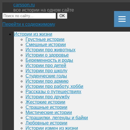
carsson.ru
все истории на одном сайте
OK
Перейти к содержимому
Истории из жизни
Грустные истории
Смешные истории
Истории про животных
Истории о здоровье
Беременность и роды
Истории про детей
Истории про школу
Студенческие годы
Истории про армию
Истории про работу, хобби
Рассказы о путешествиях
Истории про дружбу
Жестокие истории
Страшные истории
Мистические истории
Страшилки, легенды и байки
Любовные истории
Истории измен из жизни