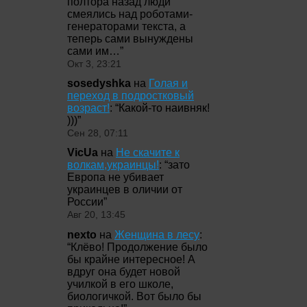
полтора назад люди
смеялись над роботами-
генераторами текста, а
теперь сами вынуждены
сами им…
”
Окт 3, 23:21
sosedyshka
на
Голая и
переход в подростковый
возраст!
: “
Какой-то наивняк!
)))
”
Сен 28, 07:11
VicUa
на
Не скачите к
волкам,украинцы!
: “
зато
Европа не убивает
украинцев в оличии от
России
”
Авг 20, 13:45
nexto
на
Женщина в лесу
:
“
Клёво! Продолжение было
бы крайне интересное! А
вдруг она будет новой
училкой в его школе,
биологичкой. Вот было бы