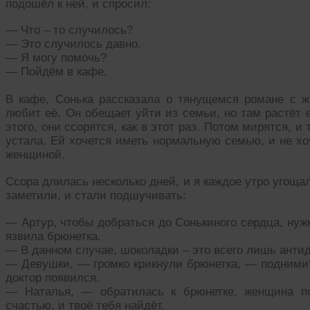
подошёл к ней, и спросил:
— Что – то случилось?
— Это случилось давно.
— Я могу помочь?
— Пойдём в кафе.
В кафе, Сонька рассказала о тянущемся романе с же
любит её. Он обещает уйти из семьи, но там растёт е
этого, они ссорятся, как в этот раз. Потом мирятся, и
устала. Ей хочется иметь нормальную семью, и не хо
женщиной.
Ссора длилась несколько дней, и я каждое утро угоща
заметили, и стали подшучивать:
— Артур, чтобы добраться до Сонькиного сердца, нуж
язвила брюнетка.
— В данном случае, шоколадки – это всего лишь антид
— Девушки, — громко крикнули брюнетка, — поднимите 
доктор появился.
— Наталья, — обратилась к брюнетке, женщина п
счастью, и твоё тебя найдёт.