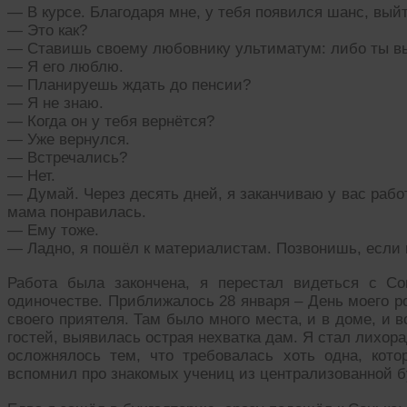
— В курсе. Благодаря мне, у тебя появился шанс, вый
— Это как?
— Ставишь своему любовнику ультиматум: либо ты вы
— Я его люблю.
— Планируешь ждать до пенсии?
— Я не знаю.
— Когда он у тебя вернётся?
— Уже вернулся.
— Встречались?
— Нет.
— Думай. Через десять дней, я заканчиваю у вас рабо
мама понравилась.
— Ему тоже.
— Ладно, я пошёл к материалистам. Позвонишь, если
Работа была закончена, я перестал видеться с Со
одиночестве. Приближалось 28 января – День моего р
своего приятеля. Там было много места, и в доме, и 
гостей, выявилась острая нехватка дам. Я стал лихор
осложнялось тем, что требовалась хоть одна, кот
вспомнил про знакомых учениц из централизованной б