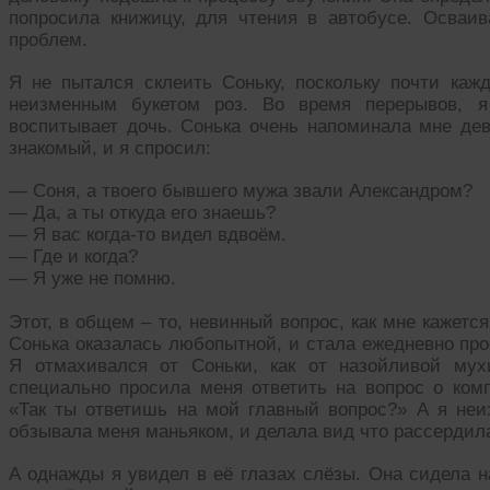
попросила книжицу, для чтения в автобусе. Осваи
проблем.
Я не пытался склеить Соньку, поскольку почти кажд
неизменным букетом роз. Во время перерывов, я
воспитывает дочь. Сонька очень напоминала мне дев
знакомый, и я спросил:
— Соня, а твоего бывшего мужа звали Александром?
— Да, а ты откуда его знаешь?
— Я вас когда-то видел вдвоём.
— Где и когда?
— Я уже не помню.
Этот, в общем – то, невинный вопрос, как мне кажетс
Сонька оказалась любопытной, и стала ежедневно прос
Я отмахивался от Соньки, как от назойливой мух
специально просила меня ответить на вопрос о ком
«Так ты ответишь на мой главный вопрос?» А я неиз
обзывала меня маньяком, и делала вид что рассердил
А однажды я увидел в её глазах слёзы. Она сидела н