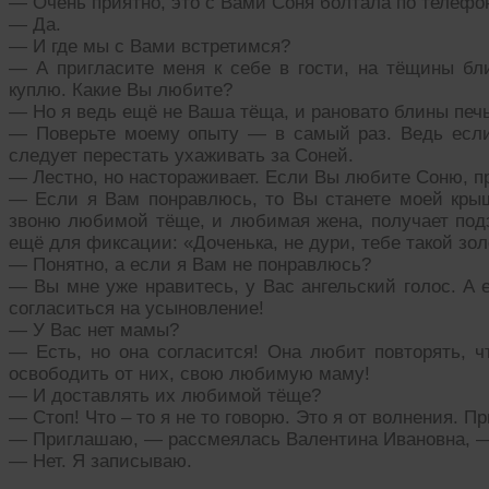
— Очень приятно, это с Вами Соня болтала по телефо
— Да.
— И где мы с Вами встретимся?
— А пригласите меня к себе в гости, на тёщины б
куплю. Какие Вы любите?
— Но я ведь ещё не Ваша тёща, и рановато блины печь
— Поверьте моему опыту — в самый раз. Ведь если
следует перестать ухаживать за Соней.
— Лестно, но настораживает. Если Вы любите Соню, п
— Если я Вам понравлюсь, то Вы станете моей крыш
звоню любимой тёще, и любимая жена, получает под
ещё для фиксации: «Доченька, не дури, тебе такой зол
— Понятно, а если я Вам не понравлюсь?
— Вы мне уже нравитесь, у Вас ангельский голос. А 
согласиться на усыновление!
— У Вас нет мамы?
— Есть, но она согласится! Она любит повторять, ч
освободить от них, свою любимую маму!
— И доставлять их любимой тёще?
— Стоп! Что – то я не то говорю. Это я от волнения. П
— Приглашаю, — рассмеялась Валентина Ивановна, —
— Нет. Я записываю.