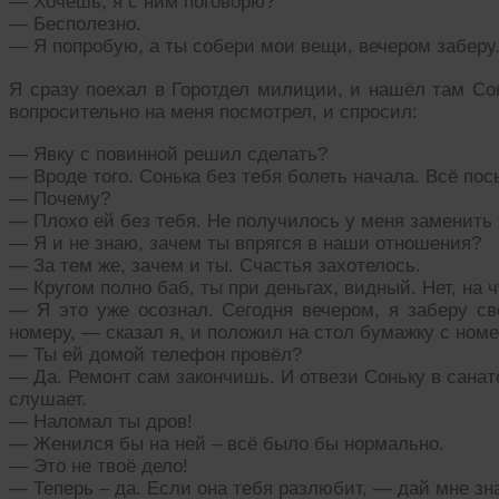
— Хочешь, я с ним поговорю?
— Бесполезно.
— Я попробую, а ты собери мои вещи, вечером заберу.
Я сразу поехал в Горотдел милиции, и нашёл там Сон
вопросительно на меня посмотрел, и спросил:
— Явку с повинной решил сделать?
— Вроде того. Сонька без тебя болеть начала. Всё пос
— Почему?
— Плохо ей без тебя. Не получилось у меня заменить т
— Я и не знаю, зачем ты впрягся в наши отношения?
— За тем же, зачем и ты. Счастья захотелось.
— Кругом полно баб, ты при деньгах, видный. Нет, на 
— Я это уже осознал. Сегодня вечером, я заберу св
номеру, — сказал я, и положил на стол бумажку с ном
— Ты ей домой телефон провёл?
— Да. Ремонт сам закончишь. И отвези Соньку в санато
слушает.
— Наломал ты дров!
— Женился бы на ней – всё было бы нормально.
— Это не твоё дело!
— Теперь – да. Если она тебя разлюбит, — дай мне зн