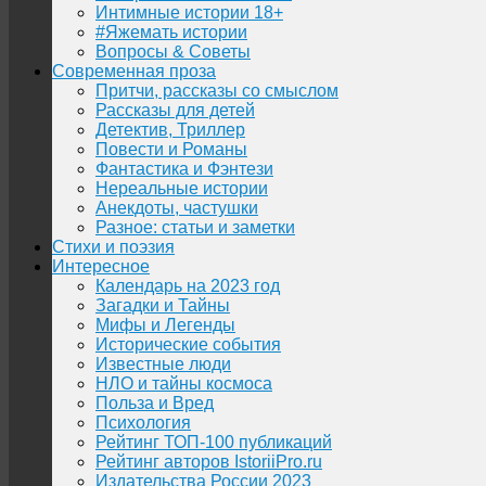
Интимные истории 18+
#Яжемать истории
Вопросы & Советы
Современная проза
Притчи, рассказы со смыслом
Рассказы для детей
Детектив, Триллер
Повести и Романы
Фантастика и Фэнтези
Нереальные истории
Анекдоты, частушки
Разное: статьи и заметки
Стихи и поэзия
Интересное
Календарь на 2023 год
Загадки и Тайны
Мифы и Легенды
Исторические события
Известные люди
НЛО и тайны космоса
Польза и Вред
Психология
Рейтинг ТОП-100 публикаций
Рейтинг авторов IstoriiPro.ru
Издательства России 2023