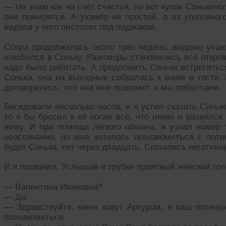
— Не знаю как на счёт счастья, но вот кулак Сонькиног
они помирятся. А ухажёр не простой, а из уголовног
видела у него пистолет под пиджаком.
Ссора продолжалась около трёх недель, видимо ухажё
влюбился в Соньку. Разговоры становились всё откро
надо было работать. А предложить Соньке встретитьс
Сонька, она на выходные собралась к маме в гости,
договорились, что она мне позвонит, и мы поболтаем.
Беседовали несколько часов, и я успел сказать Соньк
то я бы бросил к её ногам всё, что имею и развёлся
живу. И при помощи лёгкого обмана, я узнал номер
неосознанно, но мне хотелось познакомиться с поте
будет Сонька, лет через двадцать. Сказались негатив
И я позвонил. Услышав в трубке приятный женский гол
— Валентина Ивановна?
— Да.
— Здравствуйте, меня зовут Артуром, я ваш потенц
познакомиться.