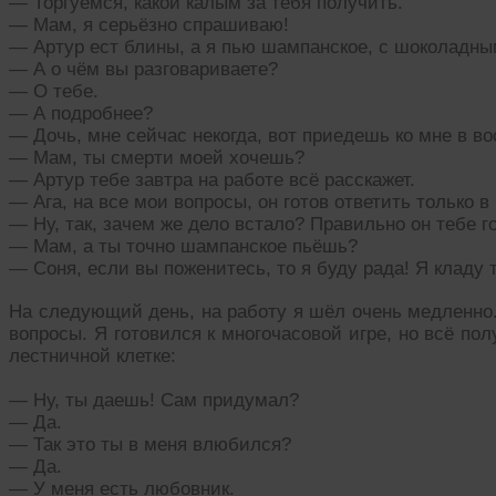
— Торгуемся, какой калым за тебя получить.
— Мам, я серьёзно спрашиваю!
— Артур ест блины, а я пью шампанское, с шоколадны
— А о чём вы разговариваете?
— О тебе.
— А подробнее?
— Дочь, мне сейчас некогда, вот приедешь ко мне в вос
— Мам, ты смерти моей хочешь?
— Артур тебе завтра на работе всё расскажет.
— Ага, на все мои вопросы, он готов ответить только 
— Ну, так, зачем же дело встало? Правильно он тебе г
— Мам, а ты точно шампанское пьёшь?
— Соня, если вы поженитесь, то я буду рада! Я кладу т
На следующий день, на работу я шёл очень медленно.
вопросы. Я готовился к многочасовой игре, но всё по
лестничной клетке:
— Ну, ты даешь! Сам придумал?
— Да.
— Так это ты в меня влюбился?
— Да.
— У меня есть любовник.