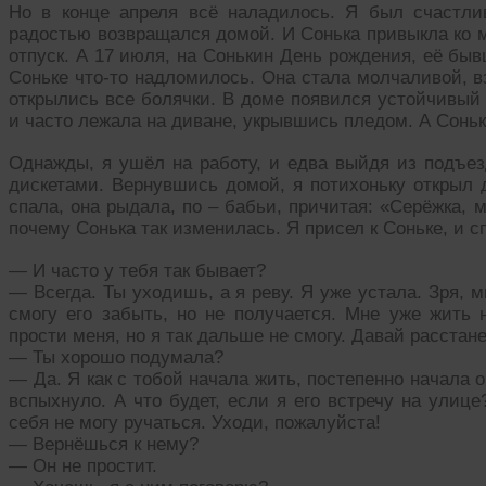
Но в конце апреля всё наладилось. Я был счастли
радостью возвращался домой. И Сонька привыкла ко м
отпуск. А 17 июля, на Сонькин День рождения, её быв
Соньке что-то надломилось. Она стала молчаливой, вз
открылись все болячки. В доме появился устойчивый 
и часто лежала на диване, укрывшись пледом. А Соньк
Однажды, я ушёл на работу, и едва выйдя из подъез
дискетами. Вернувшись домой, я потихоньку открыл д
спала, она рыдала, по – бабьи, причитая: «Серёжка, 
почему Сонька так изменилась. Я присел к Соньке, и с
— И часто у тебя так бывает?
— Всегда. Ты уходишь, а я реву. Я уже устала. Зря, м
смогу его забыть, но не получается. Мне уже жить 
прости меня, но я так дальше не смогу. Давай расстан
— Ты хорошо подумала?
— Да. Я как с тобой начала жить, постепенно начала о 
вспыхнуло. А что будет, если я его встречу на улице
себя не могу ручаться. Уходи, пожалуйста!
— Вернёшься к нему?
— Он не простит.