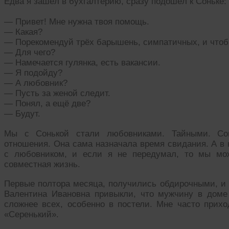
Едва я зашёл в бухгалтерию, сразу подошёл к Соньке:
— Привет! Мне нужна твоя помощь.
— Какая?
— Порекомендуй трёх барышень, симпатичных, и чтоб
— Для чего?
— Намечается гулянка, есть вакансии.
— Я подойду?
— А любовник?
— Пусть за женой следит.
— Понял, а ещё две?
— Будут.
Мы с Сонькой стали любовниками. Тайными. Со
отношения. Она сама назначала время свидания. А в 
с любовником, и если я не передумал, то мы мо
совместная жизнь.
Первые полтора месяца, получились обдирочными, и у
Валентина Ивановна привыкли, что мужчину в доме
сложнее всех, особенно в постели. Мне часто прихо
«Серенький».