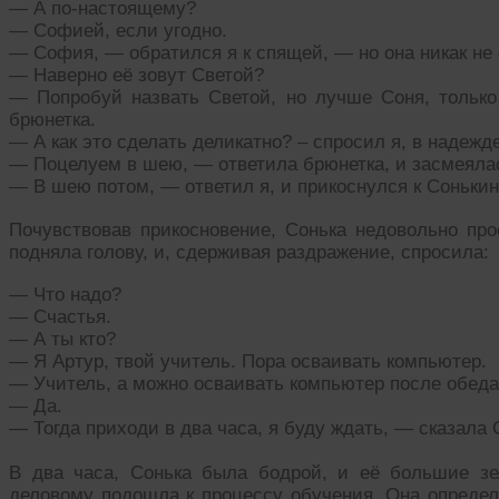
— А по-настоящему?
— Софией, если угодно.
— София, — обратился я к спящей, — но она никак не 
— Наверно её зовут Светой?
— Попробуй назвать Светой, но лучше Соня, только
брюнетка.
— А как это сделать деликатно? – спросил я, в надежд
— Поцелуем в шею, — ответила брюнетка, и засмеяла
— В шею потом, — ответил я, и прикоснулся к Соньки
Почувствовав прикосновение, Сонька недовольно прос
подняла голову, и, сдерживая раздражение, спросила:
— Что надо?
— Счастья.
— А ты кто?
— Я Артур, твой учитель. Пора осваивать компьютер.
— Учитель, а можно осваивать компьютер после обед
— Да.
— Тогда приходи в два часа, я буду ждать, — сказала 
В два часа, Сонька была бодрой, и её большие зе
деловому подошла к процессу обучения. Она определи