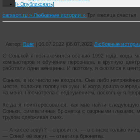
[+ Опубликовать]
carsson.ru »
Любовные истории »
Три месяца счастья
Три месяца счастья
Автор:
Buer
|
06.07.2022
|
06.07.2022
Любовные истори
С Сонькой я познакомился осенью 1992 года, когда м
компьютеров и обучение персонала, в крупную центр
работали одни женщины. И поэтому, я оказался в центр
Сонька, в их число не входила. Она либо напряжённо
месте, положив голову на руки. И когда дошла очеред
на меня. Посмотрела с недоумением, поскольку я прерв
Когда я поинтересовался, как мне найти следующую
Соньки, симпатичная брюнетка с озорными глазами, м
трудом сдерживая смех.
— А как её зовут? – спросил я, — в списке только ини
— Соней её зовут, — ответила брюнетка.