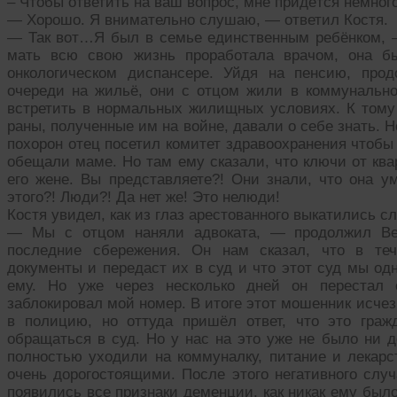
– Чтобы ответить на ваш вопрос, мне придётся немного
— Хорошо. Я внимательно слушаю, — ответил Костя.
— Так вот…Я был в семье единственным ребёнком, 
мать всю свою жизнь проработала врачом, она б
онкологическом диспансере. Уйдя на пенсию, прод
очереди на жильё, они с отцом жили в коммунально
встретить в нормальных жилищных условиях. К тому
раны, полученные им на войне, давали о себе знать. 
похорон отец посетил комитет здравоохранения чтобы
обещали маме. Но там ему сказали, что ключи от ква
его жене. Вы представляете?! Они знали, что она у
этого?! Люди?! Да нет же! Это нелюди!
Костя увидел, как из глаз арестованного выкатились с
— Мы с отцом наняли адвоката, — продолжил Вен
последние сбережения. Он нам сказал, что в те
документы и передаст их в суд и что этот суд мы од
ему. Но уже через несколько дней он перестал 
заблокировал мой номер. В итоге этот мошенник исче
в полицию, но оттуда пришёл ответ, что это граж
обращаться в суд. Но у нас на это уже не было ни д
полностью уходили на коммуналку, питание и лекарс
очень дорогостоящими. После этого негативного случ
появились все признаки деменции, как никак ему было