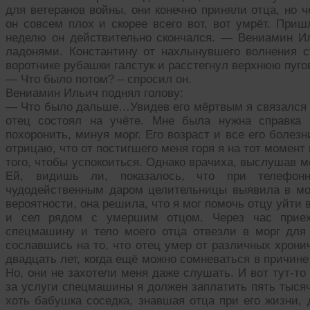
для ветеранов войны, они конечно приняли отца, но 
он совсем плох и скорее всего вот, вот умрёт. Приш
неделю он действительно скончался. — Вениамин Ил
ладонями. Константину от нахлынувшего волнения с
воротнике рубашки галстук и расстегнул верхнюю пуго
— Что было потом? – спросил он.
Вениамин Ильич поднял голову:
— Что было дальше…Увидев его мёртвым я связался п
отец состоял на учёте. Мне была нужна справка 
похоронить, минуя морг. Его возраст и все его болезн
отрицаю, что от постигшего меня горя я на тот момент
того, чтобы успокоиться. Однако врачиха, выслушав м
Ей, видишь ли, показалось, что при телефон
чудодейственным даром целительницы выявила в моё
вероятности, она решила, что я мог помочь отцу уйти в
и сел рядом с умершим отцом. Через час приех
спецмашину и тело моего отца отвезли в морг для 
сославшись на то, что отец умер от различных хрони
двадцать лет, когда ещё можно сомневаться в причине
Но, они не захотели меня даже слушать. И вот тут-то
за услуги спецмашины я должен заплатить пять тысяч.
хоть бабушка соседка, знавшая отца при его жизни, 