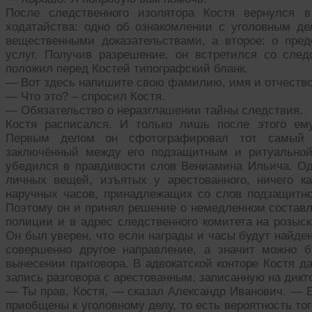
После следственного изолятора Костя вернулся в
ходатайства: одно об ознакомлении с уголовным д
вещественными доказательствами, а второе: о пре
услуг. Получив разрешение, он встретился со след
положил перед Костей типографский бланк.
— Вот здесь напишите свою фамилию, имя и отчество,
— Что это? – спросил Костя.
— Обязательство о неразглашении тайны следствия.
Костя расписался. И только лишь после этого ем
Первым делом он сфотографировал тот самый д
заключённый между его подзащитным и ритуальной
убедился в правдивости слов Вениамина Ильича. Од
личных вещей, изъятых у арестованного, ничего к
наручных часов, принадлежащих со слов подзащитног
Поэтому он и принял решение о немедленном составле
полиции и в адрес следственного комитета на розыс
Он был уверен, что если награды и часы будут найде
совершенно другое направление, а значит можно б
вынесении приговора. В адвокатской конторе Костя 
запись разговора с арестованным, записанную на дикт
— Ты прав, Костя, — сказал Александр Иванович. — Е
приобщены к уголовному делу, то есть вероятность тог