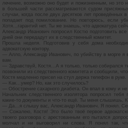
лечение, возможно оно будет и пожизненным, но это 
в большей части рассматриваются судом присяжных
случаи, когда после двух десятков лет проведённых 
попадает под помилование. Но повторюсь, если уб
Хотя…гарантий нет. Ты же знаешь, что адвокатура се
Александр Иванович попросил Костю подготовить все 
дней они передадут их в следственный комитет.
Прошла неделя. Подготовив у себя дома необходи
адвокатскую контору.
— Алло, Александр Иванович, по убийству в морге я 
вам.
— Здравствуй, Костя…А я только, только собирался 
позвонили из следственного комитета и сообщили, чт
Костя медленно присел на стул держа телефон в руке.
— Как…умер? Но, как это случилось?
— Обострение сахарного диабета. Он впал в кому и н
Начальник следственного изолятора попросил тебя 
какие-то документы и что-то ещё. Ты меня слышишь, 
— Да…я слышу вас, Александр Иванович. Я понял. Сег
— Сожалею, Костя! Это было твоё первое адвокатско
твоего разговора с арестованным его пытался допро
молчал и ни выговорил ни слова. Я понял так, чт