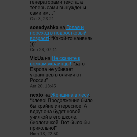
генераторами текста, а
теперь сами вынуждены
сами им…
”
Окт 3, 23:21
sosedyshka
на
Голая и
переход в подростковый
возраст!
: “
Какой-то наивняк!
)))
”
Сен 28, 07:11
VicUa
на
Не скачите к
волкам,украинцы!
: “
зато
Европа не убивает
украинцев в оличии от
России
”
Авг 20, 13:45
nexto
на
Женщина в лесу
:
“
Клёво! Продолжение было
бы крайне интересное! А
вдруг она будет новой
училкой в его школе,
биологичкой. Вот было бы
прикольно!
”
Июл 13, 22:50