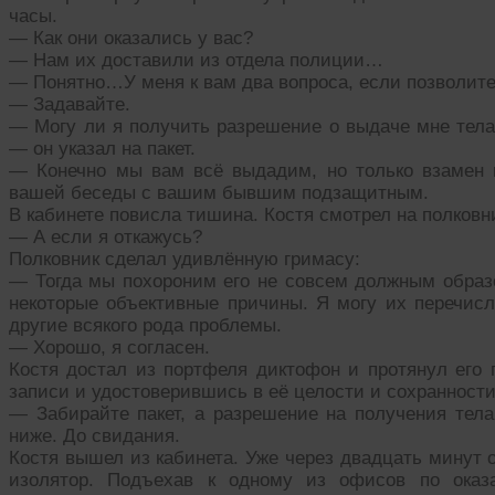
часы.
— Как они оказались у вас?
— Нам их доставили из отдела полиции…
— Понятно…У меня к вам два вопроса, если позволит
— Задавайте.
— Могу ли я получить разрешение о выдаче мне тела 
— он указал на пакет.
— Конечно мы вам всё выдадим, но только взамен 
вашей беседы с вашим бывшим подзащитным.
В кабинете повисла тишина. Костя смотрел на полковни
— А если я откажусь?
Полковник сделал удивлённую гримасу:
— Тогда мы похороним его не совсем должным образо
некоторые объективные причины. Я могу их перечисл
другие всякого рода проблемы.
— Хорошо, я согласен.
Костя достал из портфеля диктофон и протянул его 
записи и удостоверившись в её целости и сохранност
— Забирайте пакет, а разрешение на получения тела
ниже. До свидания.
Костя вышел из кабинета. Уже через двадцать минут 
изолятор. Подъехав к одному из офисов по оказ