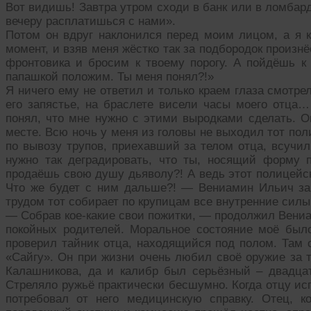
Вот видишь! Завтра утром сходи в банк или в ломбард
вечеру расплатишься с нами».
Потом он вдруг наклонился перед моим лицом, а я к
момент, и взяв меня жёстко так за подбородок произн
фронтовика и бросим к твоему порогу. А пойдёшь к
папашкой положим. Ты меня понял?!»
Я ничего ему не ответил и только краем глаза смотрел
его запястье, на браслете висели часы моего отца…
понял, что мне нужно с этими выродками сделать. О
месте. Всю ночь у меня из головы не выходил тот по
по вывозу трупов, приехавший за телом отца, всучил
нужно так деградировать, что ты, носящий форму 
продаёшь свою душу дьяволу?! А ведь этот полицейск
Что же будет с ним дальше?! — Вениамин Ильич за
трудом тот собирает по крупицам все внутренние силы
— Собрав кое-какие свои пожитки, — продолжил Вениа
покойных родителей. Моральное состояние моё был
проверил тайник отца, находящийся под полом. Там 
«Сайгу». Он при жизни очень любил своё оружие за то
Калашникова, да и калибр был серьёзный – двадц
Стреляло ружьё практически бесшумно. Когда отцу ис
потребовал от него медицинскую справку. Отец, к