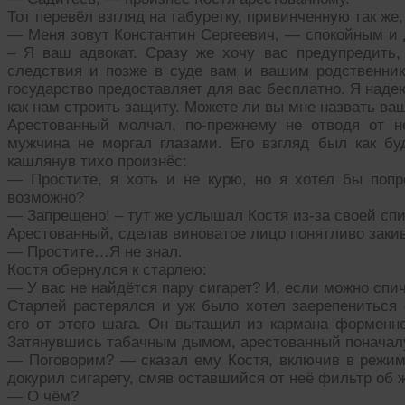
Тот перевёл взгляд на табуретку, привинченную так же, 
— Меня зовут Константин Сергеевич, — спокойным и 
– Я ваш адвокат. Сразу же хочу вас предупредить
следствия и позже в суде вам и вашим родственник
государство предоставляет для вас бесплатно. Я над
как нам строить защиту. Можете ли вы мне назвать в
Арестованный молчал, по-прежнему не отводя от не
мужчина не моргал глазами. Его взгляд был как буд
кашлянув тихо произнёс:
— Простите, я хоть и не курю, но я хотел бы попро
возможно?
— Запрещено! – тут же услышал Костя из-за своей спи
Арестованный, сделав виноватое лицо понятливо закив
— Простите…Я не знал.
Костя обернулся к старлею:
— У вас не найдётся пару сигарет? И, если можно спи
Старлей растерялся и уж было хотел заерепениться 
его от этого шага. Он вытащил из кармана форменно
Затянувшись табачным дымом, арестованный поначалу
— Поговорим? — сказал ему Костя, включив в режим
докурил сигарету, смяв оставшийся от неё фильтр об 
— О чём?