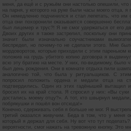
меня, да ещё и с ружьём они настолько опешили, что
на парня, у которого на руке были часы моего отца, я 
Он немедленно подчинился и стал лепетать, что им о
отца они похоронили оказывается совершенно бесплат
был лицемер и трус?! Я не смог удержаться от его д
Двоих других я также застрелил, поскольку они прин
значит были изначально соучастниками вымогате
беспредел, но почему-то не сделали этого. Мне был
мордоворотов, которые приходили с этим пареньком к
положив на грудь убитого копию договора я выдвинул
всю эту братию на месте. У них, по-видимому, было чт
был день рождения. Они в комнате отдыха пили шампа
аналогично той, что была у ритуальщиков. С эти
попросил положить ордена и медали отца на с
подтвердились. Один из этих гадёнышей вытащил и
бросил их на край стола. Я спросил у них: «Вы суки
достались моему отцу?». А тот, кто швырнул медали,
побрякушки и пошёл вон отсюда!»
Конечно, сдерживать себя я больше не мог. Я выстрели
третий оказался живучим. Беда в том, что у меня о
который я держал для себя. Ну вот что тут поделать?
вероятности, смог нажать на тревожную кнопку. Это м