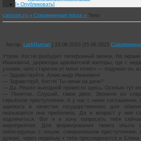
[+ Опубликовать]
carsson.ru »
Современная проза »
Тело
Тело
Автор:
LarkRuman
|
23.06.2023
|
25.06.2023
Современна
Утром, Костю разбудил телефонный звонок. На экран
Ивановича, директора адвокатской конторы, где с нед
узнаем, чего старичок от меня хочет» — подумал он, 
— Здравствуйте, Александр Иванович!
— Здравствуй, Костя! Ты никак на даче?
— Да. Решил выходной провести здесь. Осенью тут оч
— Понятно…Слушай, такое дело. Звонили из следс
серьёзное преступление. А у нас с ними соглашение,
адвоката в качестве государственного для обвин
оказывается она приболела. Да и возраст у неё 
подлечиться. Вот я и хочу попросить тебя сейча
мероприятия. Для формирования твоего опыта с
побеседуешь с лицом, совершившим преступление, а
думаю, через недельку к тебе присоединится и Елена