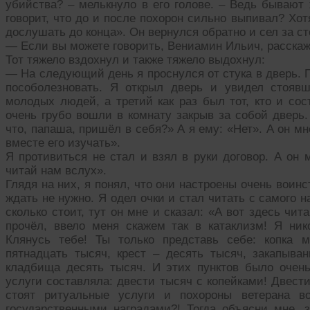
убийства? – мелькнуло в его голове. – Ведь бывают
говорит, что до и после похорон сильно выпивал? Хо
дослушать до конца». Он вернулся обратно и сел за ст
— Если вы можете говорить, Вениамин Ильич, расска
Тот тяжело вздохнул и также тяжело выдохнул:
— На следующий день я проснулся от стука в дверь. 
пособолезновать. Я открыл дверь и увидел стоявш
молодых людей, а третий как раз был тот, кто и сос
очень грубо вошли в комнату закрыв за собой дверь.
что, папаша, пришёл в себя?» А я ему: «Нет». А он м
вместе его изучать».
Я противиться не стал и взял в руки договор. А он 
читай нам вслух».
Глядя на них, я понял, что они настроены очень воин
ждать не нужно. Я одел очки и стал читать с самого на
сколько стоит, тут он мне и сказал: «А вот здесь чита
прочёл, ввело меня скажем так в катаклизм! Я ник
Клянусь тебе! Ты только представь себе: копка 
пятнадцать тысяч, крест – десять тысяч, закапыван
кладбища десять тысяч. И этих пунктов было очень
услуги составляла: двести тысяч с копейками! Двест
стоят ритуальные услуги и похороны ветерана во
государственными наградами?! Тогда объясни мне, 