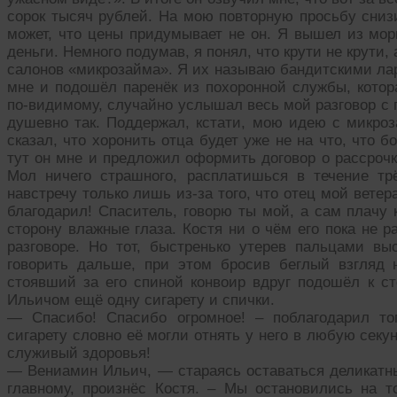
сорок тысяч рублей. На мою повторную просьбу снизи
может, что цены придумывает не он. Я вышел из морг
деньги. Немного подумав, я понял, что крути не крути, 
салонов «микрозайма». Я их называю бандитскими ларь
мне и подошёл паренёк из похоронной службы, котор
по-видимому, случайно услышал весь мой разговор с 
душевно так. Поддержал, кстати, мою идею с микроз
сказал, что хоронить отца будет уже не на что, что 
тут он мне и предложил оформить договор о рассрочк
Мол ничего страшного, расплатишься в течение тр
навстречу только лишь из-за того, что отец мой ветера
благодарил! Спаситель, говорю ты мой, а сам плачу
сторону влажные глаза. Костя ни о чём его пока не 
разговоре. Но тот, быстренько утерев пальцами в
говорить дальше, при этом бросив беглый взгляд н
стоявший за его спиной конвоир вдруг подошёл к 
Ильичом ещё одну сигарету и спички.
— Спасибо! Спасибо огромное! – поблагодарил то
сигарету словно её могли отнять у него в любую секун
служивый здоровья!
— Вениамин Ильич, — стараясь оставаться деликатны
главному, произнёс Костя. – Мы остановились на 