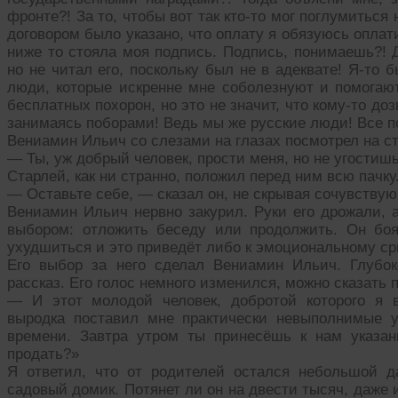
фронте?! За то, чтобы вот так кто-то мог поглумиться 
договором было указано, что оплату я обязуюсь оплати
ниже то стояла моя подпись. Подпись, понимаешь?! Д
но не читал его, поскольку был не в адеквате! Я-то 
люди, которые искренне мне соболезнуют и помогают
бесплатных похорон, но это не значит, что кому-то д
занимаясь поборами! Ведь мы же русские люди! Все п
Вениамин Ильич со слезами на глазах посмотрел на ст
— Ты, уж добрый человек, прости меня, но не угостиш
Старлей, как ни странно, положил перед ним всю пачку
— Оставьте себе, — сказал он, не скрывая сочувству
Вениамин Ильич нервно закурил. Руки его дрожали, 
выбором: отложить беседу или продолжить. Он боя
ухудшиться и это приведёт либо к эмоциональному с
Его выбор за него сделал Вениамин Ильич. Глубок
рассказ. Его голос немного изменился, можно сказать 
— И этот молодой человек, добротой которого я 
выродка поставил мне практически невыполнимые у
времени. Завтра утром ты принесёшь к нам указан
продать?»
Я ответил, что от родителей остался небольшой д
садовый домик. Потянет ли он на двести тысяч, даже и