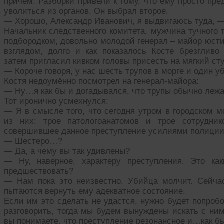
причём. Разборки привели к тому, что ему просто пр
уволиться из органов. Он выбрал второе.
— Хорошо, Александр Иванович, я выдвигаюсь туда, —
Начальник следственного комитета, мужчина тучного 
подбородком, довольно молодой генерал – майор юсти
взглядом, долго и как показалось Косте брезгливо 
затем пригласил кивком головы присесть на мягкий сту
— Короче говоря, у нас шесть трупов в морге и один у
Костя недоумённо посмотрел на генерал-майора:
— Ну…я как бы и догадывался, что трупы обычно лежа
Тот иронично усмехнулся:
— Я в смысле того, что сегодня утром в городском м
из них: трое патологоанатомов и трое сотрудник
совершившее данное преступление усилиями полиции 
— Шестеро…?
— Да, а чему вы так удивлены?
— Ну, наверное, характеру преступления. Это к
предшествовать?
— Нам пока это неизвестно. Убийца молчит. Сейча
пытаются вернуть ему адекватное состояние.
Если им это сделать не удастся, нужно будет попробо
разговорить, тогда мы будем вынуждены искать с ним
вы понимаете, что преступление резонансное и…как бы