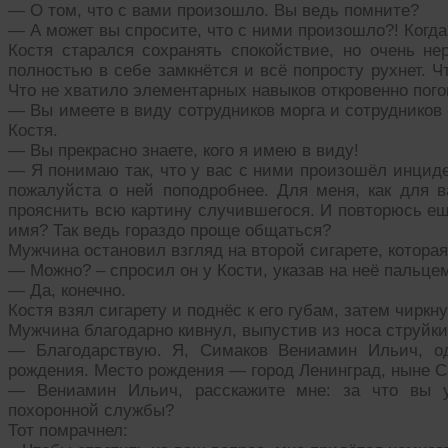
— О том, что с вами произошло. Вы ведь помните?
— А может вы спросите, что с ними произошло?! Когда
Костя старался сохранять спокойствие, но очень не
полностью в себе замкнётся и всё попросту рухнет. Ч
Что не хватило элементарных навыков откровенно пого
— Вы имеете в виду сотрудников морга и сотрудников
Костя.
— Вы прекрасно знаете, кого я имею в виду!
— Я понимаю так, что у вас с ними произошёл инциде
пожалуйста о ней поподробнее. Для меня, как для в
прояснить всю картину случившегося. И повторюсь ещ
имя? Так ведь гораздо проще общаться?
Мужчина остановил взгляд на второй сигарете, которая
— Можно? – спросил он у Кости, указав на неё пальце
— Да, конечно.
Костя взял сигарету и поднёс к его губам, затем чиркн
Мужчина благодарно кивнул, выпустив из носа струйк
— Благодарствую. Я, Симаков Вениамин Ильич, од
рождения. Место рождения — город Ленинград, ныне С
— Вениамин Ильич, расскажите мне: за что вы у
похоронной службы?
Тот помрачнел: