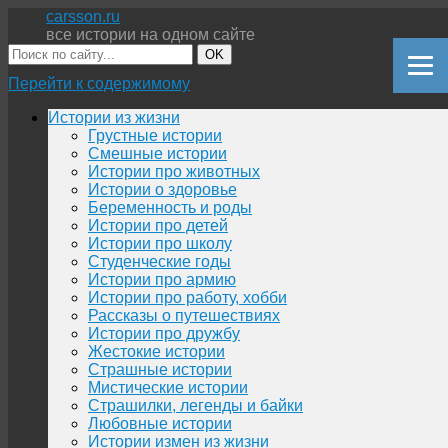
carsson.ru
все истории на одном сайте
OK
Перейти к содержимому
Истории из жизни
Грустные истории
Смешные истории
Истории про животных
Истории о здоровье
Беременность и роды
Истории про детей
Истории про школу
Студенческие годы
Истории про армию
Истории про работу, хобби
Рассказы о путешествиях
Истории про дружбу
Жестокие истории
Страшные истории
Мистические истории
Страшилки, легенды и байки
Любовные истории
Истории измен из жизни