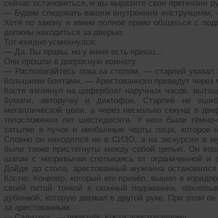
сейчас остановиться, и вы выразите свои претензии ру
— Будем следовать вашим внутренним инструкциям, —
Хотя по закону я имею полное право общаться с под
должны находиться за дверью.
Тот ехидно усмехнулся:
— Да. Вы правы, но у меня есть приказ…
Они прошли в допросную комнату.
— Располагайтесь пока за столом, — старлей указал 
большими болтами. — Арестованного приведут через 
Костя взглянул на циферблат наручных часов, вытащ
бумаги, авторучку и диктофон. Старлей не ошиб
металлической цепи, а через несколько секунд в дв
телосложения лет шестидесяти. У него были тёмно
затылке в пучок и необычные черты лица, которое н
Словно он находился не в СИЗО, а на экскурсии в му
были также пристёгнуты между собой цепью. Он во
шагом с непривычки спотыкаясь от ограниченной и 
Дойдя до стола, арестованный мужчина остановился 
Костю. Конвоир, который его привёл, вышел в коридор
своей пятой точкой в оконный подоконник, похлопы
дубинкой, которую держал в другой руке. При этом он
за арестованным.
— Садитесь, — произнёс Костя арестованному.