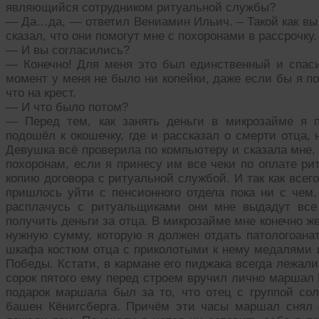
являющийся сотрудником ритуальной службы?
— Да…да, — ответил Вениамин Ильич. – Такой как вы 
сказал, что они помогут мне с похоронами в рассрочку.
— И вы согласились?
— Конечно! Для меня это был единственный и спас
момент у меня не было ни копейки, даже если бы я по
что на крест.
— И что было потом?
— Перед тем, как занять деньги в микрозайме я 
подошёл к окошечку, где и рассказал о смерти отца, 
Девушка всё проверила по компьютеру и сказала мне,
похоронам, если я принесу им все чеки по оплате ри
копию договора с ритуальной службой. И так как всег
пришлось уйти с пенсионного отдела пока ни с чем.
расплачусь с ритуальщиками они мне выдадут все
получить деньги за отца. В микрозайме мне конечно ж
нужную сумму, которую я должен отдать патологоана
шкафа костюм отца с приколотыми к нему медалями и
Победы. Кстати, в кармане его пиджака всегда лежал
сорок пятого ему перед строем вручил лично маршал 
подарок маршала был за то, что отец с группой со
башен Кёнигсберга. Причём эти часы маршал снял 