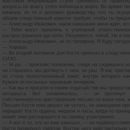
массовой информации стали требовать от правоохр
вопросы по факту этого побоища в морге. Во время т
конвоир, он то и доложил руководству, что ты осущ
общем следственный комитет требует, чтобы ты предо
— Александр Иванович, какое наказание меня ждёт, ес
— Тебя могут привлечь к уголовной ответственно
распространения где-либо. Разумеется, тобой. Но я п
— Александр Иванович, не по телефону. Я буду сегодня
— Хорошо.
— Во второй половине дня Костя приехал в следствен
СИЗО.
— М-да…- произнёс полковник, глядя на сидевшего на
ни старались мы дотянуть с ним, но увы. Я вас пригл
из стола полиэтиленовый пакет, внутри которого н
бумаги исписанных неровным почерком.
— Как вы и просили в своём ходатайстве мы предост
нотариуса. Вот ознакомьтесь, — он протянул
собственноручно арестованным письмо на ваше имя, а
Письмо Костя пока решил не читать, но завещание про
передаёт Косте ордена, медали и часы, когда-то прина
может ими распорядится по своему усмотрению.
— А вот и то, что он вам завещал, — он подвинул паке
Костя развернул свёрток. Внутри него действительно