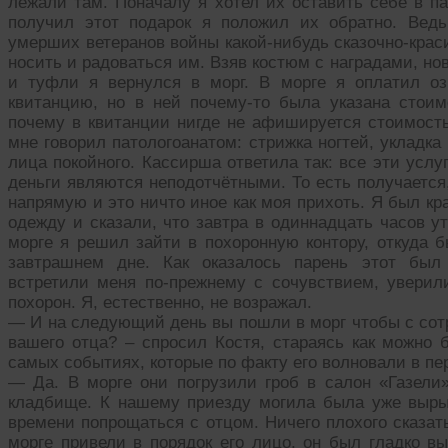
лежали там. Поначалу я хотел их оставить себе в па
получил этот подарок я положил их обратно. Вед
умерших ветеранов войны какой-нибудь сказочно-краси
носить и радоваться им. Взяв костюм с наградами, но
и туфли я вернулся в морг. В морге я оплатил о
квитанцию, но в ней почему-то была указана стои
почему в квитанции нигде не афишируется стоимость
мне говорил патологоанатом: стрижка ногтей, укладка
лица покойного. Кассирша ответила так: все эти услу
деньги являются неподотчётными. То есть получается
напрямую и это ничто иное как моя прихоть. Я был кр
одежду и сказали, что завтра в одиннадцать часов у
морге я решил зайти в похоронную контору, откуда б
завтрашнем дне. Как оказалось парень этот был 
встретили меня по-прежнему с сочувствием, уверил
похорон. Я, естественно, не возражал.
— И на следующий день вы пошли в морг чтобы с сот
вашего отца? – спросил Костя, стараясь как можно 
самых событиях, которые по факту его волновали в пе
— Да. В морге они погрузили гроб в салон «Газели»
кладбище. К нашему приезду могила была уже выры
времени попрощаться с отцом. Ничего плохого сказат
морге привели в порядок его лицо, он был гладко в