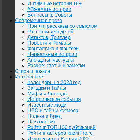
Интимные истории 18+
#Яжемать истории
Вопросы & Советы
Современная проза
Притчи, рассказы со смыслом
Рассказы для детей
Детектив, Триллер
Повести и Романы
Фантастика и Фэнтези
Нереальные истории
Анекдоты, частушки
Разное: статьи и заметки
Стихи и поэзия
Интересное
Календарь на 2023 год
Загадки и Тайны
Мифы и Легенды
Исторические события
Известные люди
НЛО и тайны космоса
Польза и Вред
Психология
Рейтинг ТОП-100 публикаций
Рейтинг авторов IstoriiPro.ru
Издательства России 2023