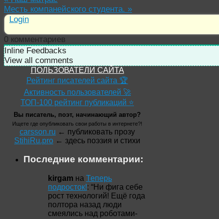
Месть компанейского студента.
»
Login
0
комментариев
Inline Feedbacks
View all comments
ПОЛЬЗОВАТЕЛИ САЙТА
Рейтинг писателей сайта 🏆
Активность пользователей 🚀
ТОП-100 рейтинг публикаций ⭐
Вы писатель, поэт, начинающий автор?
Ищете где опубликовать свои работы в интернете?!
carsson.ru
← публиковать прозу
StihiRu.pro
← здесь поэзия и стихи
Последние комментарии:
kirgam
на
Теперь
подросток!
: “
Ни фига себе
рост технологий! Ещё года
полтора назад люди
смеялись над роботами-