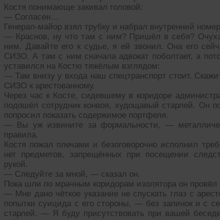
Костя понимающе закивал головой:
— Согласен…
Генерал-майор взял трубку и набрал внутренний номер
— Краснов, ну что там с ним? Пришёл в себя? Очу
ним. Давайте его к судье, я ей звонил. Она его сей
СИЗО. А там с ним сначала адвокат поболтает, а по
уставился на Костю тяжёлым взглядом:
— Там внизу у входа наш спецтранспорт стоит. Скажит
СИЗО к арестованному.
Через час к Косте, сидевшему в коридоре администра
подошёл сотрудник конвоя, худощавый старлей. Он по
попросил показать содержимое портфеля.
— Вы уж извините за формальности, — металличес
правила.
Костя пожал плечами и безоговорочно исполнил треб
нет предметов, запрещённых при посещении следст
рукой.
— Следуйте за мной, — сказал он.
Пока шли по мрачным коридорам изолятора он провёл 
— Мне дано чёткое указание не спускать глаз с арес
попытки суицида с его стороны, — без запинок и с с
старлей. — Я буду присутствовать при вашей бесед