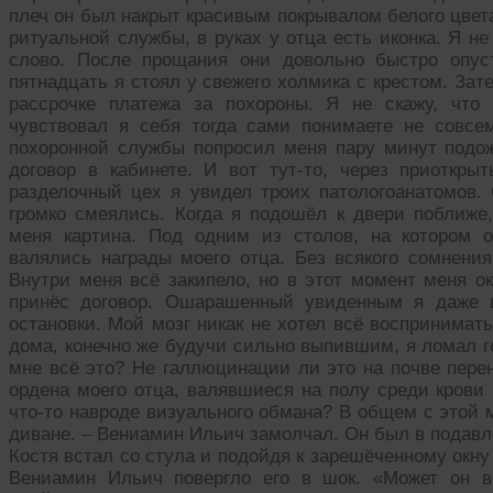
плеч он был накрыт красивым покрывалом белого цвет
ритуальной службы, в руках у отца есть иконка. Я н
слово. После прощания они довольно быстро опус
пятнадцать я стоял у свежего холмика с крестом. Зат
рассрочке платежа за похороны. Я не скажу, что
чувствовал я себя тогда сами понимаете не совсе
похоронной службы попросил меня пару минут подожд
договор в кабинете. И вот тут-то, через приоткр
разделочный цех я увидел троих патологоанатомов.
громко смеялись. Когда я подошёл к двери поближе
меня картина. Под одним из столов, на котором 
валялись награды моего отца. Без всякого сомнени
Внутри меня всё закипело, но в этот момент меня о
принёс договор. Ошарашенный увиденным я даже и
остановки. Мой мозг никак не хотел всё воспринимать
дома, конечно же будучи сильно выпившим, я ломал г
мне всё это? Не галлюцинации ли это на почве пере
ордена моего отца, валявшиеся на полу среди крови
что-то навроде визуального обмана? В общем с этой
диване. – Вениамин Ильич замолчал. Он был в подавл
Костя встал со стула и подойдя к зарешёченному окну
Вениамин Ильич повергло его в шок. «Может он в