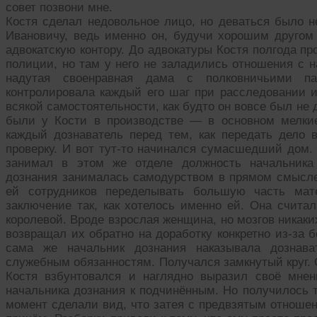
совет позвони мне.
Костя сделал недовольное лицо, но деваться было н
Ивановичу, ведь именно он, будучи хорошим другом 
адвокатскую контору. До адвокатуры Костя полгода п
полиции, но там у него не заладились отношения с н
надутая своенравная дама с полковничьими п
контролировала каждый его шаг при расследовании и
всякой самостоятельности, как будто он вовсе был не 
были у Кости в производстве — в основном мелкие
каждый дознаватель перед тем, как передать дело 
проверку. И вот тут-то начинался сумасшедший дом. 
занимал в этом же отделе должность начальника 
дознания занималась самодурством в прямом смысле
ей сотрудников переделывать большую часть мат
заключение так, как хотелось именно ей. Она счита
королевой. Вроде взрослая женщина, но мозгов никаки
возвращал их обратно на доработку конкретно из-за 
сама же начальник дознания наказывала дознава
служебным обязанностям. Получался замкнутый круг. 
Костя взбунтовался и наглядно выразил своё мне
начальника дознания к подчинённым. Но получилось т
момент сделали вид, что затея с предвзятым отношен