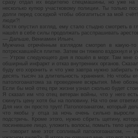
сразу отдал их водителю спецмашины, но уже на 
несколько купюр участковому полиции. Ты только пос
долги перед соседкой чтобы обогатиться за мой счёт!
люди?!
Костя опустил взгляд, ему стало стыдно смотреть в г
нашёл в себе силы продолжать расспрашивать арестов
— Дальше, Вениамин Ильич.
Мужчина отречённым взглядом смотрел в какую-то
потрескавшейся плитке. Затем он тяжело вздохнул и 
— Утром следующего дня я пошёл в морг. Там мне с
обширный инфаркт и отказ внутренних органов. Сказал
буду его хоронить и что уже завтра нужно забирать 
десять тысяч за длительность хранения. Но чтобы ег
патологоанатома за проведение вскрытия. Мне обозна
Если бы мой отец при жизни узнал сколько будет стои
Я сказал им что отец ветеран войны, что у него ест
скинуть цену хотя бы на половину. На что они ответили
Для них он просто труп! Патологоанатом, который де
что якобы у отца за ночь очень сильно выросли 
подстричь. Кроме этого, нужно сбрить щетину, котор
посиневшее лицо, уложить волосы, помыть тело целико
— говорит мне этот сопливый патологоанатом, — п
ужасном виде?». В итоге он озвучил мне, что вот за вс