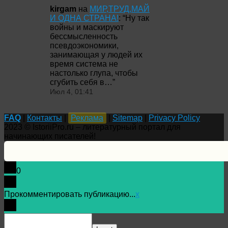
kirgam
на
МИР,ТРУД,МАЙ
И ОДНА СТРАНА!
: “
Ну так
войны и маскируют
бессмысленность
псевдоэкономики,
занимающая у людей их
время система не
настолько глупа, чтобы
сгубить себя в…
”
Июл 4, 01:41
FAQ
|
Контакты
|
Реклама
|
Sitemap
|
Privacy Policy
2023 © IstoriiPro.ru – литературный портал для
начинающих писателей!
0
Прокомментировать публикацию...
x