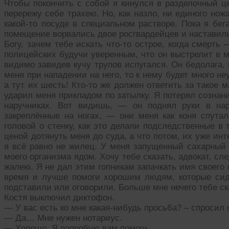
Чтобы покончить с собой я кинулся в разделочный це
перережу себе трахею. Но, как назло, ни единого нож
какой-то посуде в специальном растворе. Пока я бег
помещение ворвались двое росгвардейцев и наставили
Богу, зачем тебе искать что-то острое, когда смерть
полицейских будучи уверенным, что он выстрелит в м
видимо завидев кучу трупов испугался. Он бедолага, 
меня при нападении на него, то к нему будет много не
а тут их шесть! Кто-то же должен ответить за такое 
ударил меня прикладом по затылку. Я потерял сознани
наручниках. Вот видишь, — он поднял руки в нар
закреплённые на ногах, — они меня как коня спутал
головой о стенку, как это делали подследственные 
ценой дотянуть меня до суда, а что потом, их уже инт
я всё равно не жилец. У меня запущенный сахарный 
моего организма ядом. Хочу тебе сказать, адвокат, сле
жалею. Я не дал этим гопникам запачкать имя своего 
время и лучше помоги хорошим людям, которые сидя
подставили или оговорили. Больше мне нечего тебе с
Костя выключил диктофон.
— У вас есть ко мне какая-нибудь просьба? – спросил 
— Да… Мне нужен нотариус.
— Хорошо. Я попробую вам помочь.