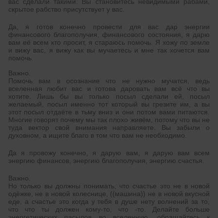
вас сделали такими. Вы становитесь невидимыми рабами,
скрытое рабство присутствует у вас.
Да, я готов конечно провести для вас дар энергии
финансового благополучия, финансового состояния, я дарю
вам её всем кто просит, я стараюсь помочь. Я хожу по земле
и вижу вас, я вижу как вы мучаетесь и мне так хочется вам
помочь.
Важно.
Помочь вам в осознание что не нужно мучатся, ведь
вселенная любит вас и готова даровать вам всё что вы
хотите. Лишь бы вы только посыл сделали ей, посыл
желаемый, посыл именно тот который вы грезите им, а вы
этот посыл отдаёте в тьму вниз и они потом вами питаются.
Многие говорят почему мы так плохо живём, потому что вы не
туда вектор свой внимания направляете. Вы забыли о
духовном, а ищите благо в том что вам не необходимо.
Да я провожу конечно, я дарую вам, я дарую вам всем
энергию финансов, энергию благополучия, энергию счастья.
Важно.
Но только вы должны понимать, что счастье это не в новой
одёжке, не в новой колеснице, ((машина)) не в новой вкусной
еде, а счастье это когда у тебя в душе нету волнений за то,
что что ты должен кому-то, что -то. Делайте больше
энергетических пасылов во вселенную, обращайтесь к