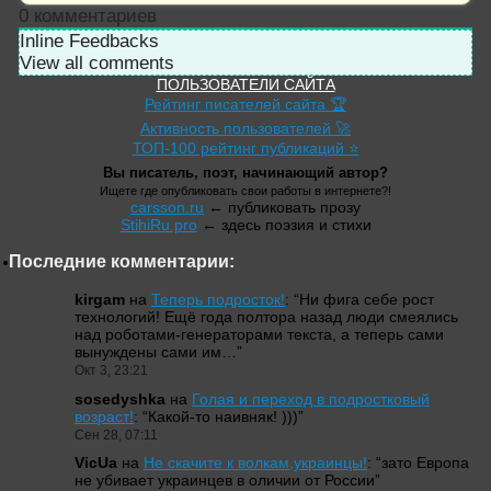
0
комментариев
Inline Feedbacks
View all comments
ПОЛЬЗОВАТЕЛИ САЙТА
Рейтинг писателей сайта 🏆
Активность пользователей 🚀
ТОП-100 рейтинг публикаций ⭐
Вы писатель, поэт, начинающий автор?
Ищете где опубликовать свои работы в интернете?!
carsson.ru
← публиковать прозу
StihiRu.pro
← здесь поэзия и стихи
Последние комментарии:
kirgam
на
Теперь подросток!
: “
Ни фига себе рост
технологий! Ещё года полтора назад люди смеялись
над роботами-генераторами текста, а теперь сами
вынуждены сами им…
”
Окт 3, 23:21
sosedyshka
на
Голая и переход в подростковый
возраст!
: “
Какой-то наивняк! )))
”
Сен 28, 07:11
VicUa
на
Не скачите к волкам,украинцы!
: “
зато Европа
не убивает украинцев в оличии от России
”