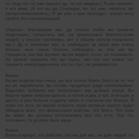
по лицу что он уже пришёл да, ты его видишь.) Я уже пришёл,
я его вижу. (А это вы да Спиридон, вы тут уже, смеётся, вы
синхронизировались.) Я же уже к вам приходил, значит могу
пройти без синхронизаций.
(Хорошо, благодарим вас, да хотели чтобы вы провели
медитацию, попросить вас на финансовое благополучие
людей, у многих проблемы, вот в общем хотели попросить
вас.) Да я понимаю вас, я наблюдаю за вами мне очень
больно, мне очень больно наблюдать за тем как вы
страдаете, как вас мучают, вы не видите этого, не понимаете.
Ну нельзя говорить что вы глупы, нет это все ровно что
говорить новорожденному что он глуп, он развивается.
Важно.
Но вы подвластны очень, вы все хотите благо, благо за то, что
вы не заработали, вы готовы продаться ради непонимания.
Вздыхает, поймите вас используют как дойных коров. Вы
берете чужие энергии-деньги, а потом в два, в три, в четыре, в
десять в раз больше отдаете своих и считаете это благом. Я
знаю что есть на вашей планете люди которые просто будут
убеждать всех, что финансовое рабство, это благо. Что пока
вы живы, вы должны использовать всё что есть. Всё что
положено, то должно быть ваше.
Важно.
Благо в кредит, это рабство, это не для вас, не для людей, но