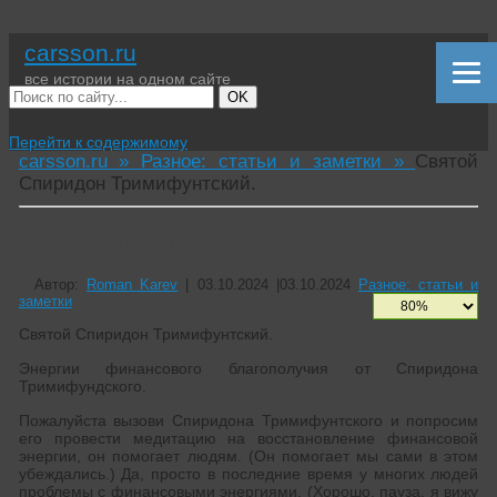
carsson.ru
все истории на одном сайте
OK
Перейти к содержимому
carsson.ru »
Разное: статьи и заметки »
Святой
Спиридон Тримифунтский.
Святой Спиридон Тримифунтский.
Автор:
Roman Karev
|
03.10.2024
|
03.10.2024
Разное: статьи и
заметки
Святой Спиридон Тримифунтский.
Энергии финансового благополучия от Спиридона
Тримифундского.
Пожалуйста вызови Спиридона Тримифунтского и попросим
его провести медитацию на восстановление финансовой
энергии, он помогает людям. (Он помогает мы сами в этом
убеждались.) Да, просто в последние время у многих людей
проблемы с финансовыми энергиями. (Хорошо, пауза, я вижу