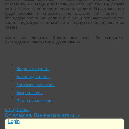
создателю, он везде и повсюду, он услышит вас. Он дарует
вам всё, что вы пожелаете, если это должно быть у вас, вам
будет хорошо и спокойно, кто слышит, тот поймет. Я
благодарю вас то, что дали мне возможность высказаться, так
как не каждый услышит меня, а я слышу всех кто обращается
ко мне,
всего вам доброго. (Благодарим вас.) До свидание.
(Благодарим, благодарим, до свидание.)
Читать похожие истории:
Встревоженность
Благонадежность
Закваска населения
Безгрешность
Пятая цивилизация
«
Глубинка
От Алексея. Панические атаки.
»
Login