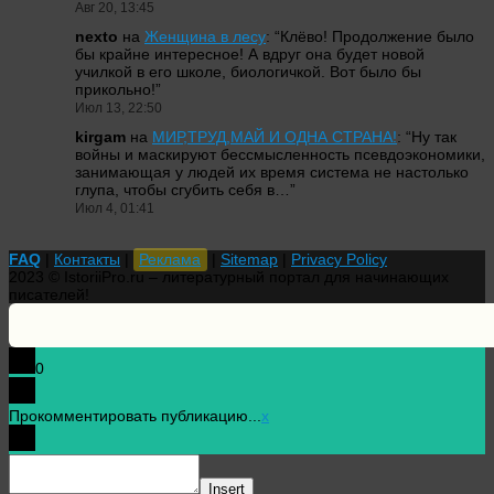
Авг 20, 13:45
nexto
на
Женщина в лесу
: “
Клёво! Продолжение было
бы крайне интересное! А вдруг она будет новой
училкой в его школе, биологичкой. Вот было бы
прикольно!
”
Июл 13, 22:50
kirgam
на
МИР,ТРУД,МАЙ И ОДНА СТРАНА!
: “
Ну так
войны и маскируют бессмысленность псевдоэкономики,
занимающая у людей их время система не настолько
глупа, чтобы сгубить себя в…
”
Июл 4, 01:41
FAQ
|
Контакты
|
Реклама
|
Sitemap
|
Privacy Policy
2023 © IstoriiPro.ru – литературный портал для начинающих
писателей!
0
Прокомментировать публикацию...
x
Insert