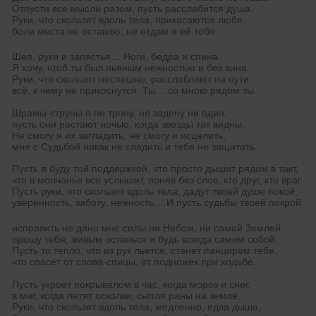
Отпусти все мысли разом, пусть расслабится душа.
Руки, что скользят вдоль тела, прикасаются любя,
боли места не оставлю, не отдам я ей тебя.
Шея, руки и запястья… Ноги, бедра и спина.
Я хочу, чтоб ты был пьяным нежностью и без вина.
Руки, что скользят неспешно, расслабляют на пути
всё, к чему не прикоснутся. Ты… со мною рядом ты.
Шрамы-струны я не трону, не задену ни один,
пусть они растают ночью, когда звезды так видны.
Не смогу я их загладить, не смогу и исцелить,
мне с Судьбой никак не сладить и тебя не защитить.
Пусть я буду той поддержкой, что просто дышит рядом в такт,
что в молчанье все услышит, поняв без слов, кто друг, кто враг.
Пусть руки, что скользят вдоль тела, дадут твоей душе покой,
уверенность, заботу, нежность… И пусть судьбы твоей покрой
исправить не дано мне силы ни Небом, ни самой Землей,
прошу тебя, живым останься и будь всегда самим собой.
Пусть то тепло, что из рук льется, станет панцирем тебе,
что спасет от слова-спицы, от подножек при ходьбе.
Пусть укроет покрывалом в час, когда мороз и снег,
в миг, когда летят осколки, сыпля раны на земле.
Руки, что скользят вдоль тела, медленно, едва дыша,