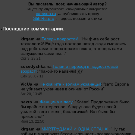
Вы писатель, поэт, начинающий автор?
Ищете где опубликовать свои работы в интернете?!
carsson.ru
← публиковать прозу
StihiRu.pro
← здесь поэзия и стихи
Последние комментарии:
kirgam
на
Теперь подросток!
: “
Ни фига себе рост
технологий! Ещё года полтора назад люди смеялись
над роботами-генераторами текста, а теперь сами
вынуждены сами им…
”
Окт 3, 23:21
sosedyshka
на
Голая и переход в подростковый
возраст!
: “
Какой-то наивняк! )))
”
Сен 28, 07:11
VicUa
на
Не скачите к волкам,украинцы!
: “
зато Европа
не убивает украинцев в оличии от России
”
Авг 20, 13:45
nexto
на
Женщина в лесу
: “
Клёво! Продолжение было
бы крайне интересное! А вдруг она будет новой
училкой в его школе, биологичкой. Вот было бы
прикольно!
”
Июл 13, 22:50
kirgam
на
МИР,ТРУД,МАЙ И ОДНА СТРАНА!
: “
Ну так
войны и маскируют бессмысленность псевдоэкономики,