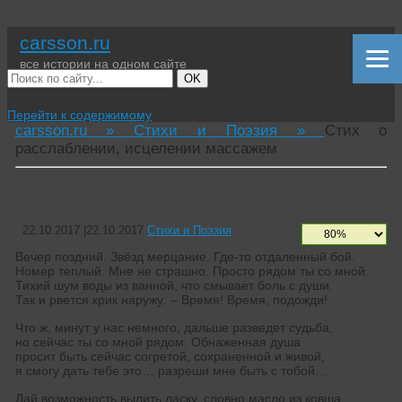
carsson.ru
все истории на одном сайте
OK
Перейти к содержимому
carsson.ru »
Стихи и Поэзия »
Стих о
расслаблении, исцелении массажем
Стих о расслаблении, исцелении массажем
22.10.2017
|
22.10.2017
Стихи и Поэзия
Вечер поздний. Звёзд мерцание. Где-то отдаленный бой.
Номер теплый. Мне не страшно. Просто рядом ты со мной.
Тихий шум воды из ванной, что смывает боль с души.
Так и рвется крик наружу: – Время! Время, подожди!
Что ж, минут у нас немного, дальше разведет судьба,
но сейчас ты со мной рядом. Обнаженная душа
просит быть сейчас согретой, сохраненной и живой,
я смогу дать тебе это… разреши мне быть с тобой…
Дай возможность вылить ласку, словно масло из ковша.