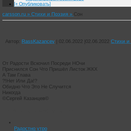
[+ Опубликовать]
carsson.ru »
Стихи и Поэзия »
Сон
Сон
Автор:
RassKazancev
|
02.06.2022
|
02.06.2022
Стихи и
От Радости Вскочил Посреди НОчи
Приснился Сон Что Пришёл Листок ЖКХ
А Там Глава
?!Нет Или Да!?
Обидно Что Это Не Случится
Никогда
©Сергей Казанцев©
Читать похожие истории:
Радостно утро