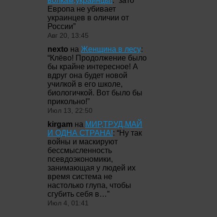
волкам,украинцы!
: “
зато
Европа не убивает
украинцев в оличии от
России
”
Авг 20, 13:45
nexto
на
Женщина в лесу
:
“
Клёво! Продолжение было
бы крайне интересное! А
вдруг она будет новой
училкой в его школе,
биологичкой. Вот было бы
прикольно!
”
Июл 13, 22:50
kirgam
на
МИР,ТРУД,МАЙ
И ОДНА СТРАНА!
: “
Ну так
войны и маскируют
бессмысленность
псевдоэкономики,
занимающая у людей их
время система не
настолько глупа, чтобы
сгубить себя в…
”
Июл 4, 01:41