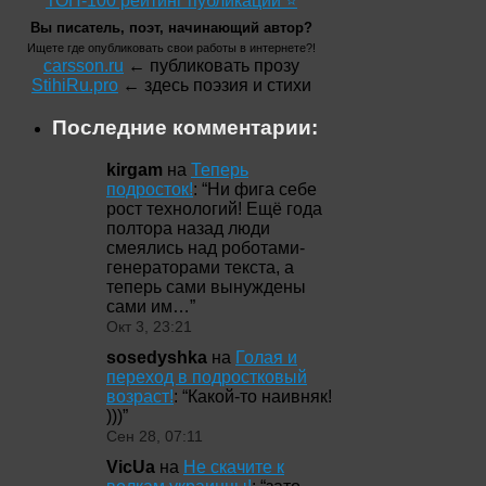
ТОП-100 рейтинг публикаций ⭐
Вы писатель, поэт, начинающий автор?
Ищете где опубликовать свои работы в интернете?!
carsson.ru
← публиковать прозу
StihiRu.pro
← здесь поэзия и стихи
Последние комментарии:
kirgam
на
Теперь
подросток!
: “
Ни фига себе
рост технологий! Ещё года
полтора назад люди
смеялись над роботами-
генераторами текста, а
теперь сами вынуждены
сами им…
”
Окт 3, 23:21
sosedyshka
на
Голая и
переход в подростковый
возраст!
: “
Какой-то наивняк!
)))
”
Сен 28, 07:11
VicUa
на
Не скачите к