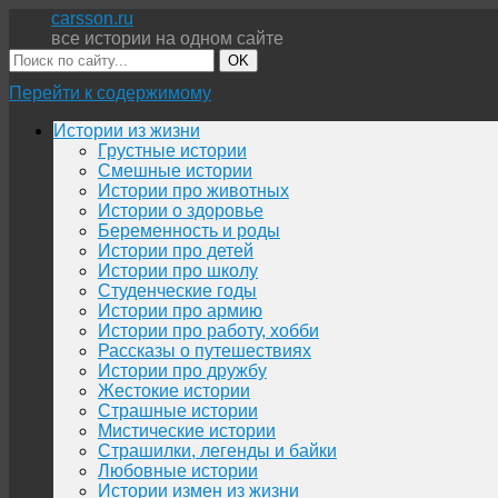
carsson.ru
все истории на одном сайте
OK
Перейти к содержимому
Истории из жизни
Грустные истории
Смешные истории
Истории про животных
Истории о здоровье
Беременность и роды
Истории про детей
Истории про школу
Студенческие годы
Истории про армию
Истории про работу, хобби
Рассказы о путешествиях
Истории про дружбу
Жестокие истории
Страшные истории
Мистические истории
Страшилки, легенды и байки
Любовные истории
Истории измен из жизни