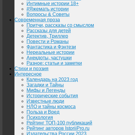
Интимные истории 18+
#Яжемать истории
Вопросы & Советы
Современная проза
Притчи, рассказы со смыслом
Рассказы для детей
Детектив, Триллер
Повести и Романы
Фантастика и Фэнтези
Нереальные истории
Анекдоты, частушки
Разное: статьи и заметки
Стихи и поэзия
Интересное
Календарь на 2023 год
Загадки и Тайны
Мифы и Легенды
Исторические события
Известные люди
НЛО и тайны космоса
Польза и Вред
Психология
Рейтинг ТОП-100 публикаций
Рейтинг авторов IstoriiPro.ru
Издательства России 2023