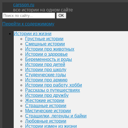
carsson.ru
все истории на одном сайте
OK
Перейти к содержимому
Истории из жизни
Грустные истории
Смешные истории
Истории про животных
Истории о здоровье
Беременность и роды
Истории про детей
Истории про школу
Студенческие годы
Истории про армию
Истории про работу, хобби
Рассказы о путешествиях
Истории про дружбу
Жестокие истории
Страшные истории
Мистические истории
Страшилки, легенды и байки
Любовные истории
Истории измен из жизни