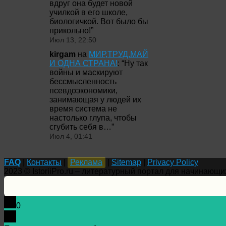
вдруг она будет новой
училкой в его школе,
биологичкой. Вот было бы
прикольно!
”
Июл 13, 22:50
kirgam
на
МИР,ТРУД,МАЙ
И ОДНА СТРАНА!
: “
Ну так
войны и маскируют
бессмысленность
псевдоэкономики,
занимающая у людей их
время система не
настолько глупа, чтобы
сгубить себя в…
”
Июл 4, 01:41
FAQ
|
Контакты
|
Реклама
|
Sitemap
|
Privacy Policy
2023 © IstoriiPro.ru – литературный портал для начинающи
0