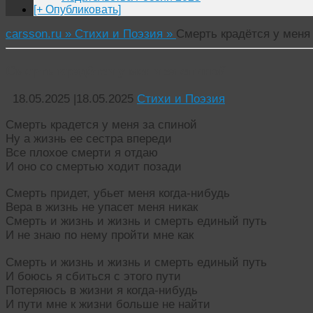
[+ Опубликовать]
carsson.ru »
Стихи и Поэзия »
Смерть крадётся у меня
Смерть крадётся у меня за спиной
18.05.2025
|
18.05.2025
Стихи и Поэзия
Смерть крадется у меня за спиной
Ну а жизнь ее сестра впереди
Все плохое смерти я отдаю
И оно со смертью ходит позади
Смерть придет, убьет меня когда-нибудь
Вера в жизнь не упасет меня никак
Смерть и жизнь и жизнь и смерть единый путь
И не знаю по нему пройти мне как
Смерть и жизнь и жизнь и смерть единый путь
И боюсь я сбиться с этого пути
Потеряюсь в жизни я когда-нибудь
И пути мне к жизни больше не найти