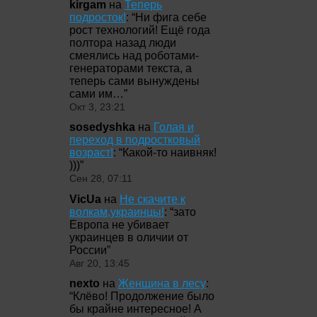
kirgam
на
Теперь
подросток!
: “
Ни фига себе
рост технологий! Ещё года
полтора назад люди
смеялись над роботами-
генераторами текста, а
теперь сами вынуждены
сами им…
”
Окт 3, 23:21
sosedyshka
на
Голая и
переход в подростковый
возраст!
: “
Какой-то наивняк!
)))
”
Сен 28, 07:11
VicUa
на
Не скачите к
волкам,украинцы!
: “
зато
Европа не убивает
украинцев в оличии от
России
”
Авг 20, 13:45
nexto
на
Женщина в лесу
:
“
Клёво! Продолжение было
бы крайне интересное! А