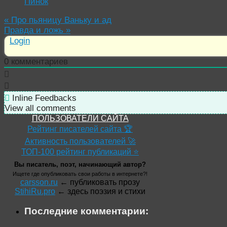
Пинок
«
Про пьяницу Ваньку и ад
Правда и ложь
»
Login
0
комментариев
Inline Feedbacks
View all comments
ПОЛЬЗОВАТЕЛИ САЙТА
Рейтинг писателей сайта 🏆
Активность пользователей 🚀
ТОП-100 рейтинг публикаций ⭐
Вы писатель, поэт, начинающий автор?
Ищете где опубликовать свои работы в интернете?!
carsson.ru
← публиковать прозу
StihiRu.pro
← здесь поэзия и стихи
Последние комментарии: