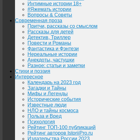
Интимные истории 18+
#Яжемать истории
Вопросы & Советы
Современная проза
Притчи, рассказы со смыслом
Рассказы для детей
Детектив, Триллер
Повести и Романы
Фантастика и Фэнтези
Нереальные истории
Анекдоты, частушки
Разное: статьи и заметки
Стихи и поэзия
Интересное
Календарь на 2023 год
Загадки и Тайны
Мифы и Легенды
Исторические события
Известные люди
НЛО и тайны космоса
Польза и Вред
Психология
Рейтинг ТОП-100 публикаций
Рейтинг авторов IstoriiPro.ru
Издательства России 2023