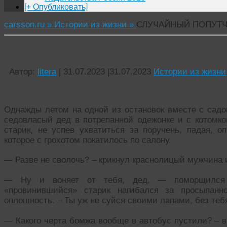
[+ Опубликовать]
carsson.ru »
Истории из жизни »
СЛУЧАЙНЫЙ ПОПУТ
СЛУЧАЙНЫЙ ПОПУТЧИК
Автор:
litera
|
31.07.2023
|
31.07.2023
Истории из жизни
Однажды летом на одной из остановок вместе с садо
седовласый дед в потрепанной одежонке и с котомко
старик, не успев ухватиться за поручень, падая, о
которое с грохотом покатилось по салону.
— Разве не сволочь? – крикнул краснолицый мужчина 
— Ну и воняет от тебя, дед, — поморщился 
«провинившийся» старик нагибался за просыпанн
оплошность. – Ты уж не суйся своими лапами, без теб
— Какого черта бомжа вообще в автобус пустили? – 