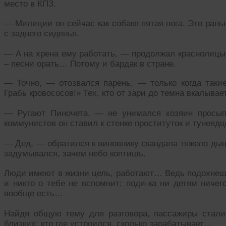
место в КПЗ.
— Милиции он сейчас как собаке пятая нога. Это ран
с заднего сиденья.
— А на хрена ему работать, — продолжал краснолицый
– песни орать… Потому и бардак в стране.
— Точно, — отозвался парень, — только когда такие
Грабь кровососов!» Тех, кто от зари до темна вкалыва
— Ругают Пиночета, — не унимался хозяин просып
коммунистов он ставил к стенке проституток и тунеяд
— Дед, — обратился к виновнику скандала тяжело ды
задумывался, зачем небо коптишь.
Люди имеют в жизни цель, работают… Ведь подохнешь 
и никто о тебе не вспомнит: поди-ка ни детям ничег
вообще есть…
Найдя общую тему для разговора, пассажиры стали
близких: кто где устроился, сколько зарабатывает…