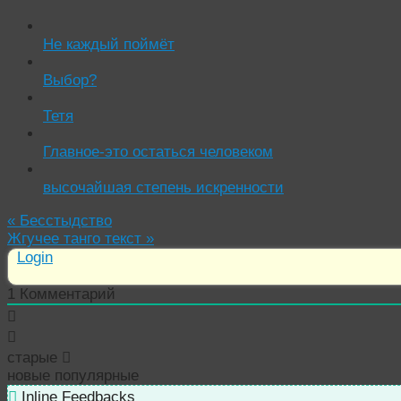
Не каждый поймëт
Выбор?
Тетя
Главное-это остаться человеком
высочайшая степень искренности
«
Бесстыдство
Жгучее танго текст
»
Login
1
Комментарий
старые
новые
популярные
Inline Feedbacks