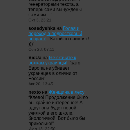
генераторами текста, а
теперь сами вынуждены
сами им…
”
Окт 3, 23:21
sosedyshka
на
Голая и
переход в подростковый
возраст!
: “
Какой-то наивняк!
)))
”
Сен 28, 07:11
VicUa
на
Не скачите к
волкам,украинцы!
: “
зато
Европа не убивает
украинцев в оличии от
России
”
Авг 20, 13:45
nexto
на
Женщина в лесу
:
“
Клёво! Продолжение было
бы крайне интересное! А
вдруг она будет новой
училкой в его школе,
биологичкой. Вот было бы
прикольно!
”
Июл 13, 22:50