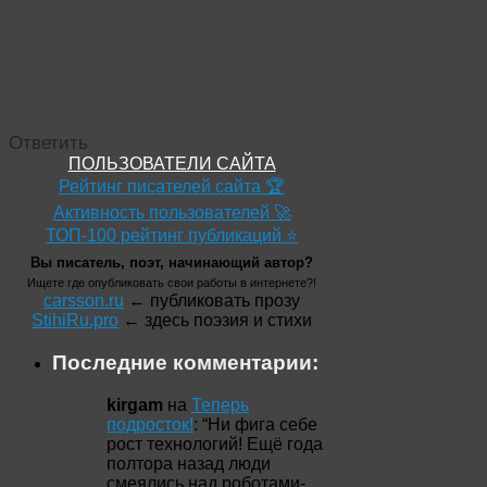
Ответить
ПОЛЬЗОВАТЕЛИ САЙТА
Рейтинг писателей сайта 🏆
Активность пользователей 🚀
ТОП-100 рейтинг публикаций ⭐
Вы писатель, поэт, начинающий автор?
Ищете где опубликовать свои работы в интернете?!
carsson.ru
← публиковать прозу
StihiRu.pro
← здесь поэзия и стихи
Последние комментарии:
kirgam
на
Теперь
подросток!
: “
Ни фига себе
рост технологий! Ещё года
полтора назад люди
смеялись над роботами-