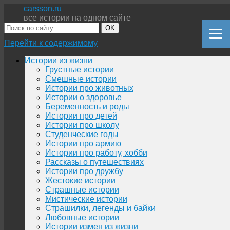
carsson.ru
все истории на одном сайте
OK
Перейти к содержимому
Истории из жизни
Грустные истории
Смешные истории
Истории про животных
Истории о здоровье
Беременность и роды
Истории про детей
Истории про школу
Студенческие годы
Истории про армию
Истории про работу, хобби
Рассказы о путешествиях
Истории про дружбу
Жестокие истории
Страшные истории
Мистические истории
Страшилки, легенды и байки
Любовные истории
Истории измен из жизни