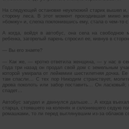
На следующей остановке неуклюжий старик вышел и, п
сторону леса. В этот момент проходившая мимо ж
»бомжу» и, слегка поклонившись ему, стала о чем-то 
А когда, войдя в автобус, она села на свободное 
ребенка, загорелый парень спросил ее, кивнув в сторо
— Вы его знаете?
— Как же, — кротко ответила женщина, — у нас в се
Года три назад он продал свой дом с земельным учас
которой умирала от лейкемии шестилетняя дочка. Ее
там спасли… С тех пор Никодим странствует, молитс
дрова поколоть или забор поставить… Он ласковый; 
спадет…
Автобус загудел и двинулся дальше… А когда въехал
старца, стоявшего на коленях и склонившего седую г
ромашками, то ли перед выглянувшим из-за облаков
Читать похожие истории: