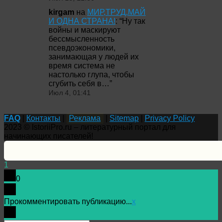
kirgam
на
МИР,ТРУД,МАЙ
И ОДНА СТРАНА!
: “
Ну так
войны и маскируют
бессмысленность
псевдоэкономики,
занимающая у людей их
время система не
настолько глупа, чтобы
сгубить себя в…
”
Июл 4, 01:41
FAQ
|
Контакты
|
Реклама
|
Sitemap
|
Privacy Policy
2023 © IstoriiPro.ru – литературный портал для
начинающих писателей!
1
0
Прокомментировать публикацию...
x