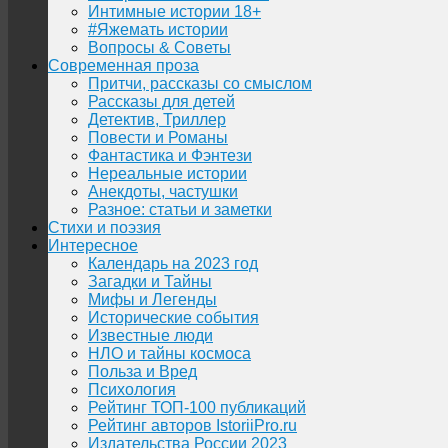
Интимные истории 18+
#Яжемать истории
Вопросы & Советы
Современная проза
Притчи, рассказы со смыслом
Рассказы для детей
Детектив, Триллер
Повести и Романы
Фантастика и Фэнтези
Нереальные истории
Анекдоты, частушки
Разное: статьи и заметки
Стихи и поэзия
Интересное
Календарь на 2023 год
Загадки и Тайны
Мифы и Легенды
Исторические события
Известные люди
НЛО и тайны космоса
Польза и Вред
Психология
Рейтинг ТОП-100 публикаций
Рейтинг авторов IstoriiPro.ru
Издательства России 2023