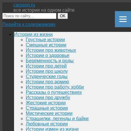
carsson.ru
все истории на одном сайте
OK
Перейти к содержимому
Истории из жизни
Грустные истории
Смешные истории
Истории про животных
Истории о здоровье
Беременность и роды
Истории про детей
Истории про школу
Студенческие годы
Истории про армию
Истории про работу, хобби
Рассказы о путешествиях
Истории про дружбу
Жестокие истории
Страшные истории
Мистические истории
Страшилки, легенды и байки
Любовные истории
Истории измен из жизни