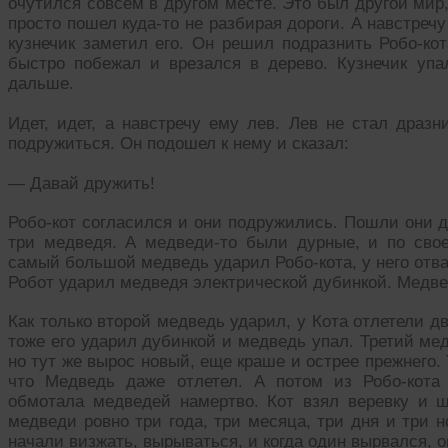
очутился совсем в другом месте. Это был другой мир,
просто пошел куда-то не разбирая дороги. А навстречу 
кузнечик заметил его. Он решил подразнить Робо-кот
быстро побежал и врезался в дерево. Кузнечик упал
дальше.
Идет, идет, а навстречу ему лев. Лев не стал драз
подружиться. Он подошел к нему и сказал:
— Давай дружить!
Робо-кот согласился и они подружились. Пошли они д
три медведя. А медведи-то были дурные, и по свое
самый большой медведь ударил Робо-кота, у него отва
Робот ударил медведя электрической дубинкой. Медве
Как только второй медведь ударил, у Кота отлетели дв
тоже его ударил дубинкой и медведь упал. Третий мед
но тут же вырос новый, еще краше и острее прежнего. Т
что Медведь даже отлетел. А потом из Робо-кота
обмотала медведей намертво. Кот взял веревку и ш
медведи ровно три года, три месяца, три дня и три н
начали визжать, вырываться, и когда один вырвался, о