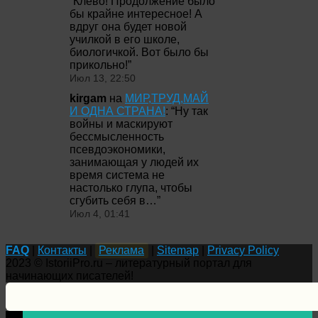
“
Клёво! Продолжение было
бы крайне интересное! А
вдруг она будет новой
училкой в его школе,
биологичкой. Вот было бы
прикольно!
”
Июл 13, 22:50
kirgam
на
МИР,ТРУД,МАЙ
И ОДНА СТРАНА!
: “
Ну так
войны и маскируют
бессмысленность
псевдоэкономики,
занимающая у людей их
время система не
настолько глупа, чтобы
сгубить себя в…
”
Июл 4, 01:41
FAQ
|
Контакты
|
Реклама
|
Sitemap
|
Privacy Policy
2023 © IstoriiPro.ru – литературный портал для
начинающих писателей!