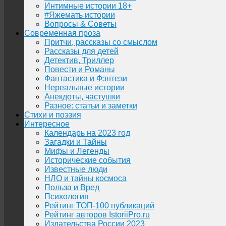
Интимные истории 18+
#Яжемать истории
Вопросы & Советы
Современная проза
Притчи, рассказы со смыслом
Рассказы для детей
Детектив, Триллер
Повести и Романы
Фантастика и Фэнтези
Нереальные истории
Анекдоты, частушки
Разное: статьи и заметки
Стихи и поэзия
Интересное
Календарь на 2023 год
Загадки и Тайны
Мифы и Легенды
Исторические события
Известные люди
НЛО и тайны космоса
Польза и Вред
Психология
Рейтинг ТОП-100 публикаций
Рейтинг авторов IstoriiPro.ru
Издательства России 2023