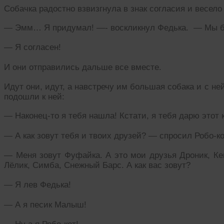
Собачка радостно взвизгнула в знак согласия и весело
— Эмм… Я придумал! —- воскликнул Федька. — Мы б
— Я согласен!
И они отправились дальше все вместе.
Идут они, идут, а навстречу им большая собака и с ней
подошли к ней:
— Наконец-то я тебя нашла! Кстати, я тебя дарю этот 
— А как зовут тебя и твоих друзей? — спросил Робо-ко
— Меня зовут Фуфайка. А это мои друзья Дроник, Кек
Лёлик, Симба, Снежный Барс. А как вас зовут?
— Я лев Федька!
— А я песик Малыш!