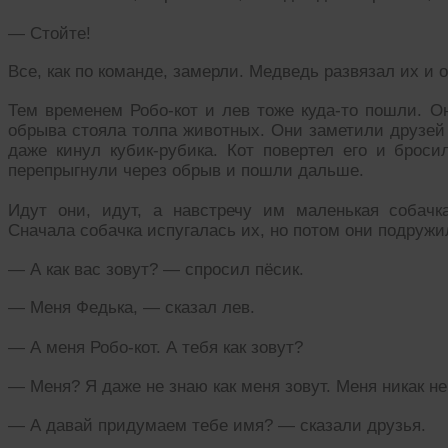
— Стойте!
Все, как по команде, замерли. Медведь развязал их и 
Тем временем Робо-кот и лев тоже куда-то пошли. О
обрыва стояла толпа животных. Они заметили друзей 
даже кинул кубик-рубика. Кот повертел его и броси
перепрыгнули через обрыв и пошли дальше.
Идут они, идут, а навстречу им маленькая собачк
Сначала собачка испугалась их, но потом они подружи
— А как вас зовут? — спросил пёсик.
— Меня Федька, — сказал лев.
— А меня Робо-кот. А тебя как зовут?
— Меня? Я даже не знаю как меня зовут. Меня никак н
— А давай придумаем тебе имя? — сказали друзья.