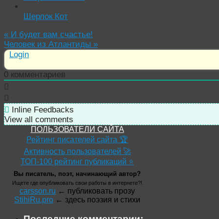
Шерлок Кот
«
И будет вам счастье!
Человек из Атлантиды
»
Login
0
комментариев
Inline Feedbacks
View all comments
ПОЛЬЗОВАТЕЛИ САЙТА
Рейтинг писателей сайта 🏆
Активность пользователей 🚀
ТОП-100 рейтинг публикаций ⭐
Вы писатель, поэт, начинающий автор?
Ищете где опубликовать свои работы в интернете?!
carsson.ru
← публиковать прозу
StihiRu.pro
← здесь поэзия и стихи
Последние комментарии: