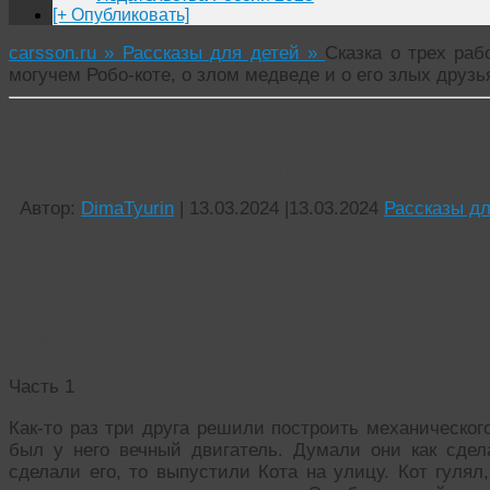
[+ Опубликовать]
carsson.ru »
Рассказы для детей »
Сказка о трех ра
могучем Робо-коте, о злом медведе и о его злых друзь
Сказка о трех рабочих славных, о их поделк
злом медведе и о его злых друзьях
Автор:
DimaTyurin
|
13.03.2024
|
13.03.2024
Рассказы дл
Сказка о трех рабочих славных, о их поделке — славно
его злых друзьях
Часть 1
Как-то раз три друга решили построить механического
был у него вечный двигатель. Думали они как сдела
сделали его, то выпустили Кота на улицу. Кот гулял