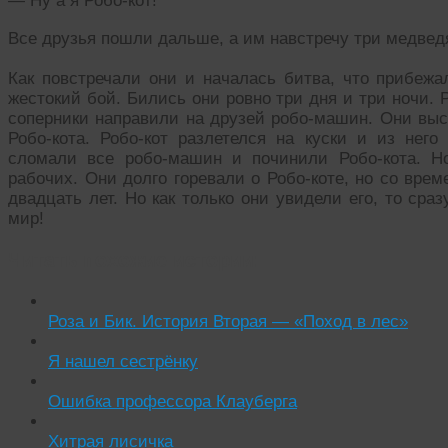
— Ну а я Робо-кот!
Все друзья пошли дальше, а им навстречу три медвед
Как повстречали они и началась битва, что прибежа
жестокий бой. Бились они ровно три дня и три ночи. 
соперники направили на друзей робо-машин. Они выс
Робо-кота. Робо-кот разлетелся на куски и из него
сломали все робо-машин и починили Робо-кота. Н
рабочих. Они долго горевали о Робо-коте, но со вре
двадцать лет. Но как только они увидели его, то сра
мир!
Читать похожие истории:
Роза и Бик. История Вторая — «Поход в лес»
Я нашел сестрёнку
Ошибка профессора Клауберга
Хитрая лисичка