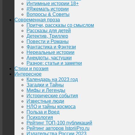
Интимные истории 18+
#Яжемать истории
Вопросы & Советы
Современная проза
Притчи, рассказы со смыслом
Рассказы для детей
Детектив, Триллер
Повести и Романы
Фантастика и Фэнтези
Нереальные истории
Анекдоты, частушки
Разное: статьи и заметки
Стихи и поэзия
Интересное
Календарь на 2023 год
Загадки и Тайны
Мифы и Легенды
Исторические события
Известные люди
НЛО и тайны космоса
Польза и Вред
Психология
Рейтинг ТОП-100 публикаций
Рейтинг авторов IstoriiPro.ru
Издательства России 2023