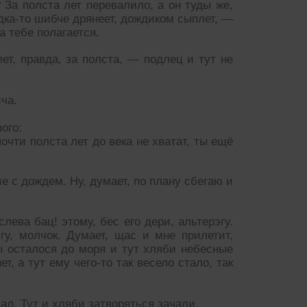
 За полста лет перевалило, а он туды же,
дка-то шибче дрянеет, дождиком сыплет, —
а тебе полагается.
ет, правда, за полста, — подлец и тут не
ича.
ого:
очти полста лет до века не хватат, ты ещё
е с дождем. Ну, думает, по плану сбегаю и
слева бац! этому, бес его дери, альтерэгу.
у, молчок. Думает, щас и мне прилетит,
ы осталося до моря и тут хляби небесные
т, а тут ему чего-то так весело стало, так
ал. Тут и хляби затворяться зачали.