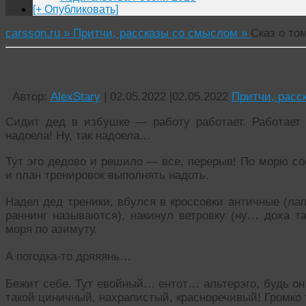
[+ Опубликовать]
carsson.ru »
Притчи, рассказы со смыслом »
Сказ о то
Сказ о том, как дед к морю синему бегал.
Автор:
AlexStary
|
02.05.2022
|
02.05.2022
Притчи, расс
Сидит дед в избушке — работу работает. Работает 
надоела! Ну, так надоела…
Тут эго дедово и решило — все, перерыв! По морю со
и план тренировок выполнять надоть.
Надел дед треники, вбулся в кроссовки античные (лап
раннинг называются), накинул ветровку (ну… доха та
моря по азимуту.
А погодка-то дряяянь…
Бежит себе. Тут евойный… ентот… альтерэго, будь он
такой циничный, нахрапистый, красноречивый! Громко т