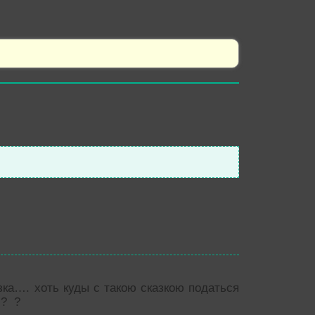
зка…. хоть куды с такою сказкою податься
?
?