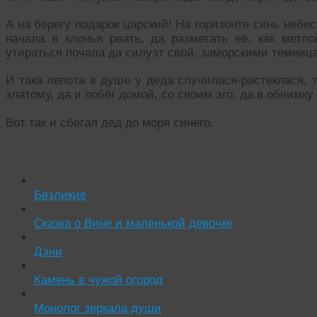
А на берегу подарок царский! На горизонте синь неб
начала в клочья рвать, да разметать её, как метло
утираться почала да силуэт свой, заморскими темниц
И така лепота в душе у деда случилася-растеклася, т
златому, да и побёг домой, со своим эго, да в обнимку
Вот так и сбегал дед до моря синего.
Читать похожие истории:
Безликие
Сказка о Вине и маленькой девочке
Дэни
Камень в чужой огород
Монолог зеркала души