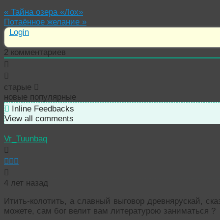
«
Тайна озера «Лох»
Потаённое желание
»
Login
2
комментариев
старые
новые
популярные
Inline Feedbacks
View all comments
Vr_Tuunbaq
4 лет назад
Итить-колотить, а славный выговор древнярускай, ска
можете, сам бог велит вам литературою заниматься
?