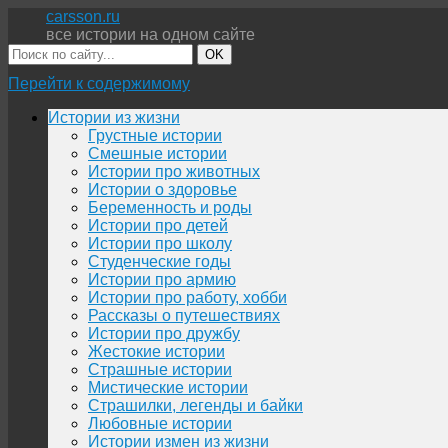
carsson.ru
все истории на одном сайте
OK
Перейти к содержимому
Истории из жизни
Грустные истории
Смешные истории
Истории про животных
Истории о здоровье
Беременность и роды
Истории про детей
Истории про школу
Студенческие годы
Истории про армию
Истории про работу, хобби
Рассказы о путешествиях
Истории про дружбу
Жестокие истории
Страшные истории
Мистические истории
Страшилки, легенды и байки
Любовные истории
Истории измен из жизни