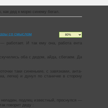
м, как дед к морю синему бегал.
казы со смыслом
— работает. И так ему она, работа ента
скучились оба с дедом, айда, сбегаем. Да
оточки таки синенькие, с завязками, анта-
ка, легка) и дунул по станичке в сторону
 неладен, подлец известный, проснулся —
ак говорит деду :