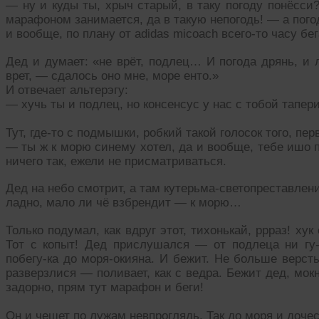
— ну и куды ты, хрыч старый, в таку погоду понёсси?
марафоном занимается, да в такую непогодь! — а пого
и вообще, по плану от adidas micoach всего-то часу бег
Дед и думает: «не врёт, подлец… И погода дрянь, и л
врет, — сдалось оно мне, море енто.»
И отвечает альтерэгу:
— хучь ты и подлец, но консенсус у нас с тобой тапер
Тут, где-то с подмышки, робкий такой голосок того, перв
— ты ж к морю синему хотел, да и вообще, тебе ишо п
ничего так, ежели не присматриваться.
Дед на небо смотрит, а там кутерьма-светопреставлени
ладно, мало ли чё взбрендит — к морю…
Только подумал, как вдруг этот, тихонькай, ррраз! хук 
Тот с копыт! Дед прислушался — от подлеца ни гу-г
побегу-ка до моря-окияна. И бежит. Не больше верст
разверзлися — поливает, как с ведра. Бежит дед, мокне
задорно, прям тут марафон и беги!
Он и чешет по лужам невпроглядь. Так до моря и дочес