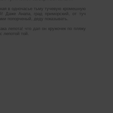
есная в одночасье тьму тучевую кромешную
й! Даже Анапа, град приморский, от туч
ами попорченый, деду показывать.
ака лепота! что дал он кружочек по пляжу
 с лепотой той.