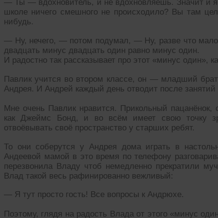
— Ты — вдохновитель, и не вдохновляешь. Значит и я
школе ничего смешного не происходило? Вы там цел
нибудь.
— Ну, нечего, — потом подумал, — Ну, разве что мало
двадцать минус двадцать один равно минус один.
И радостно так рассказывает про этот «минус один», к
Павлик учится во втором классе, он — младший брат
Андрея. И Андрей каждый день отводит после занятий
Мне очень Павлик нравится. Прикольный пацанёнок, с
как Джеймс Бонд, и во всём имеет свою точку зр
отвоёвывать своё пространство у старших ребят.
То они соберутся у Андрея дома играть в настол
Андеевой мамой в это время по телефону разговарив
перезвонила Владу чтоб немедленно прекратили мучи
Влад такой весь рафинированно вежливый:
— Я тут просто гость! Все вопросы к Андрюхе.
Поэтому, глядя на радость Влада от этого «минус оди