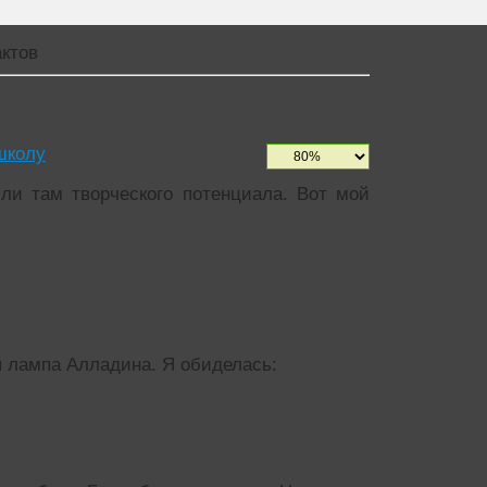
ктов
школу
ли там творческого потенциала. Вот мой
оя лампа Алладина. Я обиделась: