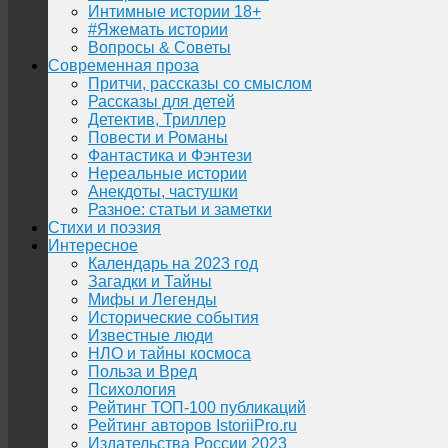
Интимные истории 18+
#Яжемать истории
Вопросы & Советы
Современная проза
Притчи, рассказы со смыслом
Рассказы для детей
Детектив, Триллер
Повести и Романы
Фантастика и Фэнтези
Нереальные истории
Анекдоты, частушки
Разное: статьи и заметки
Стихи и поэзия
Интересное
Календарь на 2023 год
Загадки и Тайны
Мифы и Легенды
Исторические события
Известные люди
НЛО и тайны космоса
Польза и Вред
Психология
Рейтинг ТОП-100 публикаций
Рейтинг авторов IstoriiPro.ru
Издательства России 2023