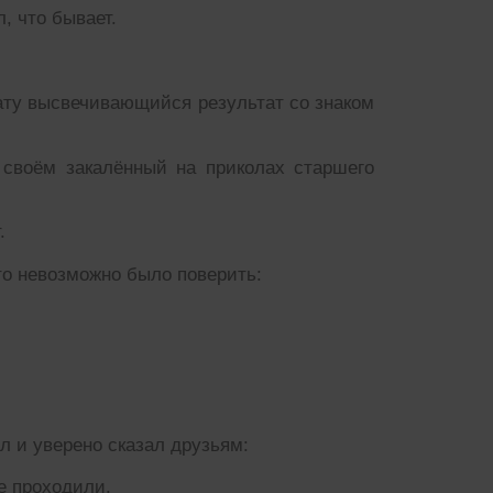
, что бывает.
рату высвечивающийся результат со знаком
своём закалённый на приколах старшего
.
то невозможно было поверить:
л и уверено сказал друзьям:
е проходили.