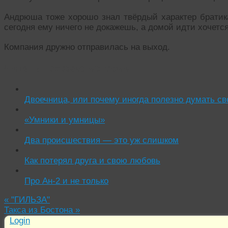
Андрюша тоже хорошо знал твёрдый характер братика:
сегодня ему ничего не докажешь, а домой идти хочется
Компания дружно отправилась на выход.
Читать похожие истории:
Двоечница, или почему иногда полезно думать св
«Умники и умницы»
Два происшествия — это уж слишком
Как потерял друга и свою любовь
Про Ан-2 и не только
«
"ГИЛЬЗА"
Такса из Бостона
»
Login