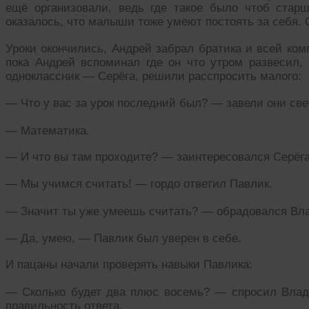
ещё организовали, ведь где такое было чтоб стар
оказалось, что малыши тоже умеют постоять за себя. 
Уроки окончились, Андрей забрал братика и всей ком
пока Андрей вспоминал где он что утром развесил, 
одноклассник — Серёга, решили расспросить малого:
— Что у вас за урок последний был? — завели они св
— Математика.
— И что вы там проходите? — заинтересовался Серёга
— Мы учимся считать! — гордо ответил Павлик.
— Значит ты уже умеешь считать? — обрадовался Вл
— Да, умею, — Павлик был уверен в себе.
И пацаны начали проверять навыки Павлика:
— Сколько будет два плюс восемь? — спросил Влад
правильность ответа.