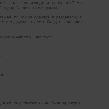
шие пацаны не изводили маленьких? Но,
Сегодня Павлик это им доказал.
панией пошли за одеждой в раздевалку. И
то его друзья, то есть Влад и ещё один
етское общение с Павликом.
.
ад.
, чтоб ему самому легче было проверить