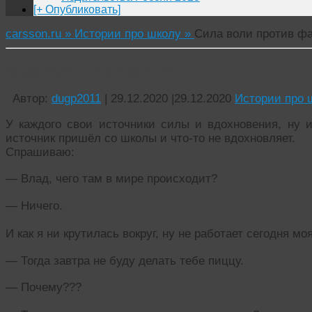
[+ Опубликовать]
carsson.ru »
Истории про школу »
Сила воли против фа
Сила воли против фактов
Автор:
dugp2011
|
29.12.2020
|
29.12.2020
Истории про 
У каждого свои источники силы и вдохновения, ну и
источник пришёл со школы и что-то не вдохновляет.
Спрашиваю:
— Влад, чего там в мире происходит?
— Ничего.
И как я ни крутилась вокруг, ну не работает сегодня м
— Тогда завтра не буду делать тебе пиццу.
— Почему???