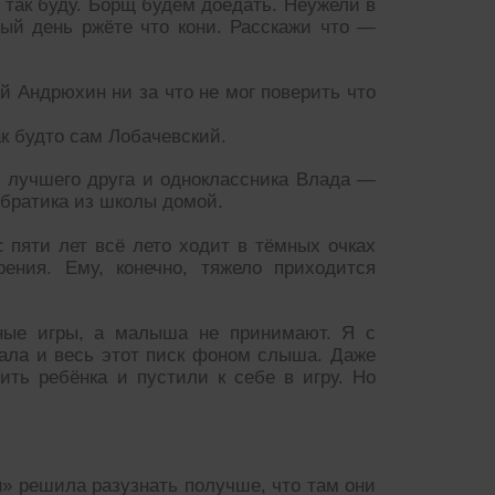
 так буду. Борщ будем доедать. Неужели в
ый день ржёте что кони. Расскажи что —
й Андрюхин ни за что не мог поверить что
ак будто сам Лобачевский.
 лучшего друга и одноклассника Влада —
 братика из школы домой.
 пяти лет всё лето ходит в тёмных очках
ения. Ему, конечно, тяжело приходится
ьные игры, а малыша не принимают. Я с
ала и весь этот писк фоном слыша. Даже
ть ребёнка и пустили к себе в игру. Но
н» решила разузнать получше, что там они