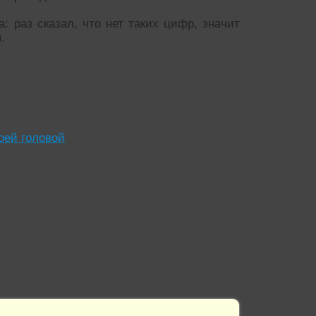
 раз сказал, что нет таких цифр, значит
.
оей головой