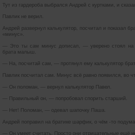
Тут из гардероба выбрался Андрей с куртками, и сказал
Павлик не верил.
Андрей развернул калькулятор, посчитал и показал б
«минус».
— Это ты сам минус дописал, — уверено стоял на 
брата малыш.
— На, посчитай сам, — протянул ему калькулятор брат
Павлик посчитал сам. Минус всё равно появился, во ч
— Он поломан, — вернул калькулятор Павел.
— Правильный он, — попробовал спорить старший.
— Нет! Поломан, — одевал шапочку Паша.
Андрей поправил на братике шарфик, о чём -то подума
— Он умеет считать. Просто они отрицательные ещё н