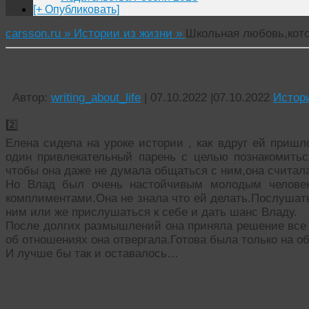
[+ Опубликовать]
carsson.ru »
Истории из жизни »
Школьная любовь,кото
Школьная любовь,которая не забывается (2)
Автор:
writing_about_life
|
07.10.2022
|
07.10.2022
Истор
2️⃣
Елена сидела на уроке истории , как вдруг ей приш
один привлекательный парень с целью познакомитьс
чтобы она даже не думала общаться с ним,она считал
Но Влад был очень настойчивым молодым человек
комплиментами.Она не знала что ей делать.Послушать
ним или же прислушаться к себе и дать шанс Владу.
После долгих размышлений она приняла решение все 
об отношениях она отвергала.Готова была только на о
И лучше бы так и оставалось…
Читать похожие истории: