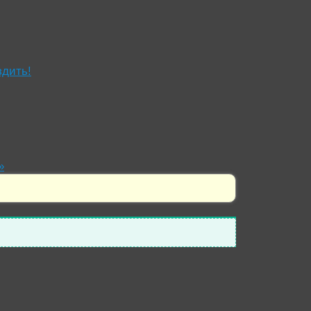
здить!
»