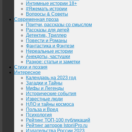
Интимные истории 18+
#Яжемать истории
Вопросы & Советы
Современная проза
Притчи, рассказы со смыслом
Рассказы для детей
Детектив, Триллер
Повести и Романы
Фантастика и Фэнтези
Нереальные истории
Анекдоты, частушки
Разное: статьи и заметки
Стихи и поэзия
Интересное
Календарь на 2023 год
Загадки и Тайны
Мифы и Легенды
Исторические события
Известные люди
НЛО и тайны космоса
Польза и Вред
Психология
Рейтинг ТОП-100 публикаций
Рейтинг авторов IstoriiPro.ru
Издательства России 2023