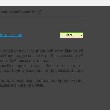
рая не забывается (2)
ии из жизни
ло сообщение в социальной сети.Писал ей
я.Марина,одноклассница Лены,сказала ей
а его бабником и лжецом.
ом.Все время писал Лене и осыпал ее
 совет одноклассницы и не связываться с
же дать ему шанс,но все его предложения
бщение с ним,не более.