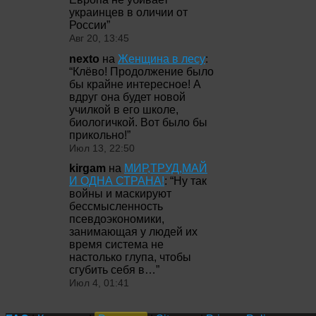
украинцев в оличии от
России
”
Авг 20, 13:45
nexto
на
Женщина в лесу
:
“
Клёво! Продолжение было
бы крайне интересное! А
вдруг она будет новой
училкой в его школе,
биологичкой. Вот было бы
прикольно!
”
Июл 13, 22:50
kirgam
на
МИР,ТРУД,МАЙ
И ОДНА СТРАНА!
: “
Ну так
войны и маскируют
бессмысленность
псевдоэкономики,
занимающая у людей их
время система не
настолько глупа, чтобы
сгубить себя в…
”
Июл 4, 01:41