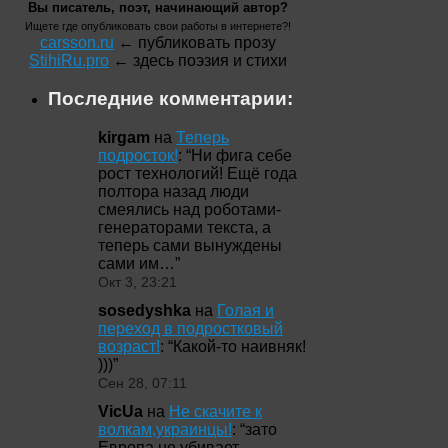
Вы писатель, поэт, начинающий автор?
Ищете где опубликовать свои работы в интернете?!
carsson.ru
← публиковать прозу
StihiRu.pro
← здесь поэзия и стихи
Последние комментарии:
kirgam
на
Теперь
подросток!
: “
Ни фига себе
рост технологий! Ещё года
полтора назад люди
смеялись над роботами-
генераторами текста, а
теперь сами вынуждены
сами им…
”
Окт 3, 23:21
sosedyshka
на
Голая и
переход в подростковый
возраст!
: “
Какой-то наивняк!
)))
”
Сен 28, 07:11
VicUa
на
Не скачите к
волкам,украинцы!
: “
зато
Европа не убивает