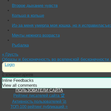
Второе дыхание чувств
Кольцо в кольце
Из-за меня умерла моя кошка, но я исправиласъе
Мечты нежного возраста
Рыбалка
«
Грусть
Образы и бесконечность во вселенской бесконечности
Login
0
комментариев
Inline Feedbacks
View all comments
ПОЛЬЗОВАТЕЛИ САЙТА
Рейтинг писателей сайта 🏆
Активность пользователей 🚀
ТОП-100 рейтинг публикаций ⭐