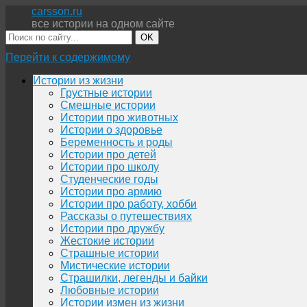
carsson.ru
все истории на одном сайте
OK
Перейти к содержимому
Истории из жизни
Грустные истории
Смешные истории
Истории про животных
Истории о здоровье
Беременность и роды
Истории про детей
Истории про школу
Студенческие годы
Истории про армию
Истории про работу, хобби
Рассказы о путешествиях
Истории про дружбу
Жестокие истории
Страшные истории
Мистические истории
Страшилки, легенды и байки
Любовные истории
Истории измен из жизни