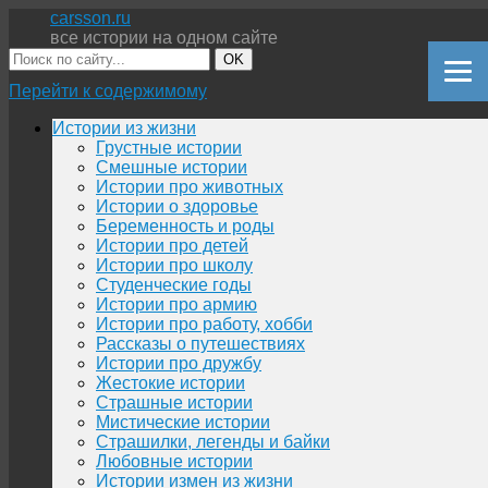
carsson.ru
все истории на одном сайте
OK
Перейти к содержимому
Истории из жизни
Грустные истории
Смешные истории
Истории про животных
Истории о здоровье
Беременность и роды
Истории про детей
Истории про школу
Студенческие годы
Истории про армию
Истории про работу, хобби
Рассказы о путешествиях
Истории про дружбу
Жестокие истории
Страшные истории
Мистические истории
Страшилки, легенды и байки
Любовные истории
Истории измен из жизни