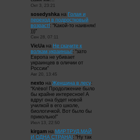
Окт 3, 23:21
sosedyshka
на
Голая и
переход в подростковый
возраст!
: “
Какой-то наивняк!
)))
”
Сен 28, 07:11
VicUa
на
Не скачите к
волкам,украинцы!
: “
зато
Европа не убивает
украинцев в оличии от
России
”
Авг 20, 13:45
nexto
на
Женщина в лесу
:
“
Клёво! Продолжение было
бы крайне интересное! А
вдруг она будет новой
училкой в его школе,
биологичкой. Вот было бы
прикольно!
”
Июл 13, 22:50
kirgam
на
МИР,ТРУД,МАЙ
И ОДНА СТРАНА!
: “
Ну так