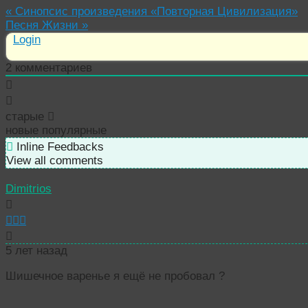
«
Синопсис произведения «Повторная Цивилизация»
Песня Жизни
»
Login
2
комментариев
старые
новые
популярные
Inline Feedbacks
View all comments
Dimitrios
5 лет назад
Шишечное варенье я ещё не пробовал
?