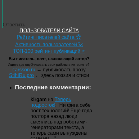
Ответить
ПОЛЬЗОВАТЕЛИ САЙТА
Рейтинг писателей сайта 🏆
Активность пользователей 🚀
ТОП-100 рейтинг публикаций ⭐
Вы писатель, поэт, начинающий автор?
Ищете где опубликовать свои работы в интернете?!
carsson.ru
← публиковать прозу
StihiRu.pro
← здесь поэзия и стихи
Последние комментарии:
kirgam
на
Теперь
подросток!
: “
Ни фига себе
рост технологий! Ещё года
полтора назад люди
смеялись над роботами-
генераторами текста, а
теперь сами вынуждены
сами им…
”