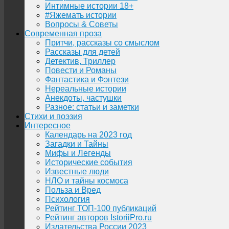
Интимные истории 18+
#Яжемать истории
Вопросы & Советы
Современная проза
Притчи, рассказы со смыслом
Рассказы для детей
Детектив, Триллер
Повести и Романы
Фантастика и Фэнтези
Нереальные истории
Анекдоты, частушки
Разное: статьи и заметки
Стихи и поэзия
Интересное
Календарь на 2023 год
Загадки и Тайны
Мифы и Легенды
Исторические события
Известные люди
НЛО и тайны космоса
Польза и Вред
Психология
Рейтинг ТОП-100 публикаций
Рейтинг авторов IstoriiPro.ru
Издательства России 2023