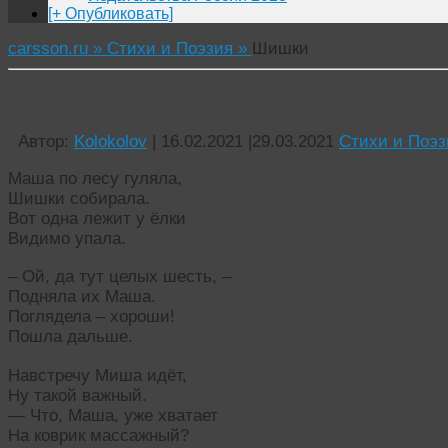
[+ Опубликовать]
carsson.ru »
Стихи и Поэзия »
Шишки
Шишки
Автор:
Kolokolov
|
16.02.2021
|
29.03.2021
Стихи и Поэз
Маша по лесу гуляла,
Шишки собирала.
Вот одна лежит у ёлки
Видимо упала.
– Ой, да тут целых шесть, –
Подняла их Маша.
Поглядела – хороши!
Пошла дальше.
Навстречу Миша идёт,
Ну такой важный.
— Что, Маша, уже хватает
На коврик массажный?