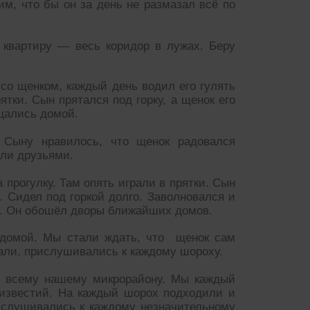
им, что бы он за день не размазал всё по
 квартиру — весь коридор в лужах. Беру
 со щенком, каждый день водил его гулять
ятки. Сын прятался под горку, а щенок его
щались домой.
 Сыну нравилось, что щенок радовался
али друзьями.
 прогулку. Там опять играли в прятки. Сын
. Сидел под горкой долго. Заволновался и
ло. Он обошёл дворы ближайших домов.
 домой. Мы стали ждать, что щенок сам
пали, прислушивались к каждому шороху.
о всему нашему микрорайону. Мы каждый
 известий. На каждый шорох подходили и
ислушивались к каждому незначительному