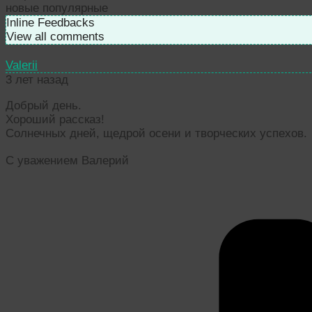
новые
популярные
Inline Feedbacks
View all comments
Valerii
3 лет назад
Добрый день.
Хороший рассказ!
Солнечных дней, щедрой осени и творческих успехов.
С уважением Валерий