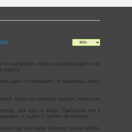
зни
 его встречал, когда сын возвращается из
а работе.
имела дела с собачками, но решилась взять
ький. Бегал по комнате, прыгал, резвился.
посуду для еды и воды. Приучали его к
ривыкать и ходил в туалет гле попало.
уалет где то в зале. На полу палас жёлто-