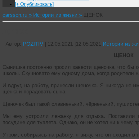
[+ Опубликовать]
carsson.ru »
Истории из жизни »
ЩЕНОК
ЩЕНОК
Автор:
POZITIV
|
12.05.2021
|
12.05.2021
Истории из жи
ЩЕНОК
Сынишка постоянно просил завести щеночка, что бы он
школы. Скучновато ему одному дома, когда родители н
И вдруг, на работу, принесли щеночка. Я никогда не 
щенка и порадовать сына.
Щеночек был такой славненький, чёрненький, пушистен
Мы ему устроили лежанку для отдыха. Поставили 
посудине для туалета. Однако, он не хотел ни к чему п
Утром, собираясь на работу, я вижу, что он сходил в т