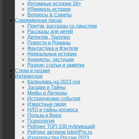
Интимные истории 18+
#Яжемать истории
Вопросы & Советы
Современная проза
Притчи, рассказы со смыслом
Рассказы для детей
Детектив, Триллер
Повести и Романы
Фантастика и Фэнтези
Нереальные истории
Анекдоты, частушки
Разное: статьи и заметки
Стихи и поэзия
Интересное
Календарь на 2023 год
Загадки и Тайны
Мифы и Легенды
Исторические события
Известные люди
НЛО и тайны космоса
Польза и Вред
Психология
Рейтинг ТОП-100 публикаций
Рейтинг авторов IstoriiPro.ru
Издательства России 2023