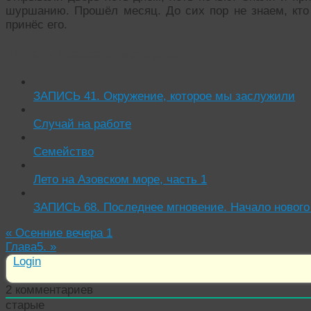
шуршанию. Прошёл месяц. До сих пор не знаем, кто
принёс его.
Читать похожие истории:
ЗАПИСЬ 41. Окружение, которое мы заслужили
Случай на работе
Семейство
Лето на Азовском море, часть 1
ЗАПИСЬ 68. Последнее мгновение. Начало нового
«
Осенние вечера 1
Глава5.
»
Login
2
комментариев
старые