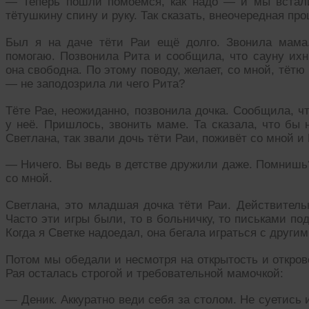
— Теперь пошли помоемся, как надо — и мы встал
тётушкину спину и руку. Так сказать, внеочередная про
Был я на даче тёти Раи ещё долго. Звонила мама
помогаю. Позвонила Рита и сообщила, что сауну ихн
она свободна. По этому поводу, желает, со мной, тёт
— не заподозрила ли чего Рита?
Тёте Рае, неожиданно, позвонила дочка. Сообщила, чт
у неё. Пришлось, звонить маме. Та сказала, что бы 
Светлана, так звали дочь тёти Раи, поживёт со мной и
— Ничего. Вы ведь в детстве дружили даже. Помнишь?
со мной.
Светлана, это младшая дочка тёти Раи. Действительн
Часто эти игры были, то в больничку, то письками по
Когда я Светке надоедал, она бегала играться с други
Потом мы обедали и несмотря на открытость и открове
Рая осталась строгой и требовательной мамочкой:
— Деник. Аккуратно веди себя за столом. Не суетись