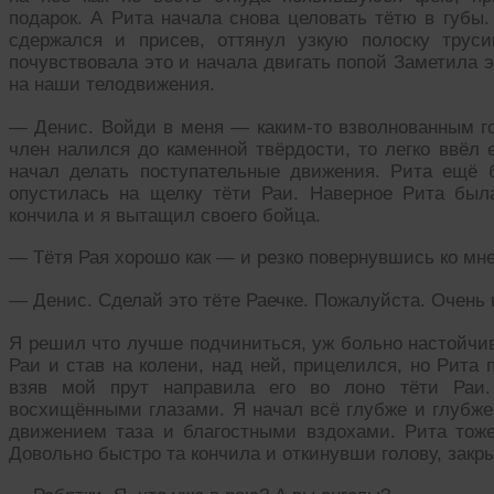
подарок. А Рита начала снова целовать тётю в губы.
сдержался и присев, оттянул узкую полоску трус
почувствовала это и начала двигать попой Заметила 
на наши телодвижения.
— Денис. Войди в меня — каким-то взволнованным го
член налился до каменной твёрдости, то легко ввёл 
начал делать поступательные движения. Рита ещё 
опустилась на щелку тёти Раи. Наверное Рита был
кончила и я вытащил своего бойца.
— Тётя Рая хорошо как — и резко повернувшись ко мне
— Денис. Сделай это тёте Раечке. Пожалуйста. Очень 
Я решил что лучше подчиниться, уж больно настойчив
Раи и став на колени, над ней, прицелился, но Рита
взяв мой прут направила его во лоно тёти Раи.
восхищёнными глазами. Я начал всё глубже и глубже
движением таза и благостными вздохами. Рита тоже
Довольно быстро та кончила и откинувши голову, закры