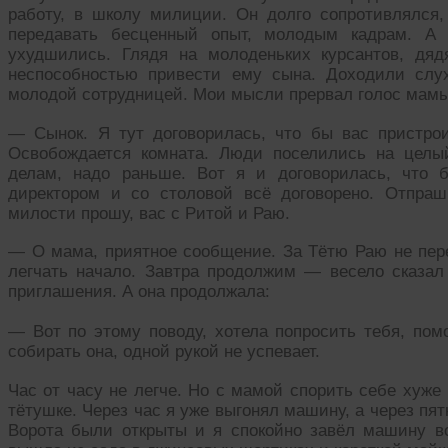
работу, в школу милиции. Он долго сопротивлялся,
передавать бесценный опыт, молодым кадрам. А 
ухудшились. Глядя на молоденьких курсантов, дя
неспособностью привести ему сына. Доходили слух
молодой сотрудницей. Мои мысли прервал голос мамы
— Сынок. Я тут договорилась, что бы вас пристрои
Освобождается комната. Люди поселились на целый
делам, надо раньше. Вот я и договорилась, что 
директором и со столовой всё договорено. Отпра
милости прошу, вас с Ритой и Раю.
— О мама, приятное сообщение. За Тётю Раю не пере
легчать начало. Завтра продолжим — весело сказал
приглашения. А она продолжала:
— Вот по этому поводу, хотела попросить тебя, помо
собирать она, одной рукой не успевает.
Час от часу не легче. Но с мамой спорить себе хуже 
тётушке. Через час я уже выгонял машину, а через пя
Ворота были открыты и я спокойно завёл машину во