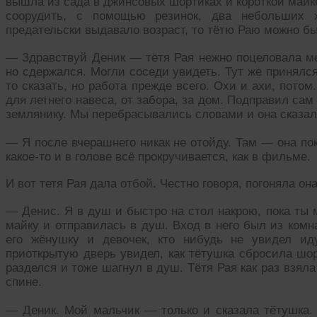
вышла из сада в джинсовых шортиках и короткой майке
соорудить, с помощью резинок, два небольших 
предательски выдавало возраст, то тётю Раю можно бы
— Здравствуй Деник — тётя Рая нежно поцеловала мен
но сдержался. Могли соседи увидеть. Тут же принялся 
то сказать, но работа прежде всего. Охи и ахи, пото
для летнего навеса, от забора, за дом. Подправил са
землянику. Мы перебрасывались словами и она сказал
— Я после вчерашнего никак не отойду. Там — она по
какое-то и в голове всё прокручивается, как в фильме.
И вот тетя Рая дала отбой. Честно говоря, погоняла он
— Денис. Я в душ и быстро на стол накрою, пока ты
майку и отправилась в душ. Вход в него был из комн
его жёнушку и девочек, кто нибудь не увидел 
приоткрытую дверь увидел, как тётушка сбросила шо
разделся и тоже шагнул в душ. Тётя Рая как раз взял
спине.
— Деник. Мой мальчик — только и сказала тётушка. 