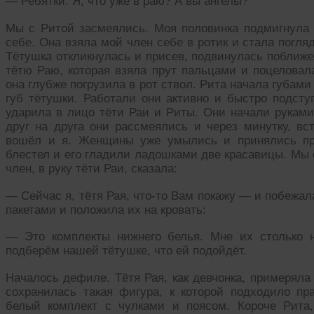
— Ребятки. Я, что уже в раю? А вы ангелы?
Мы с Ритой засмеялись. Моя половинка подмигнула 
себе. Она взяла мой член себе в ротик и стала погля
Тётушка откликнулась и присев, подвинулась поближе
тётю Раю, которая взяла прут пальцами и поцеловала
она глубже погрузила в рот ствол. Рита начала губами
губ тётушки. Работали они активно и быстро подсту
ударила в лицо тёти Раи и Риты. Они начали руками
друг на друга они рассмеялись и через минутку, в
вошёл и я. Женщины уже умылись и принялись при
блестел и его гладили ладошками две красавицы. Мы 
член, в руку тёти Раи, сказала:
— Сейчас я, тётя Рая, что-то Вам покажу — и побежа
пакетами и положила их на кровать:
— Это комплекты нижнего белья. Мне их столько 
подберём нашей тётушке, что ей подойдёт.
Началось дефиле. Тётя Рая, как девчонка, примеряла 
сохранилась такая фигура, к которой подходило пр
белый комплект с чулками и поясом. Короче Рита