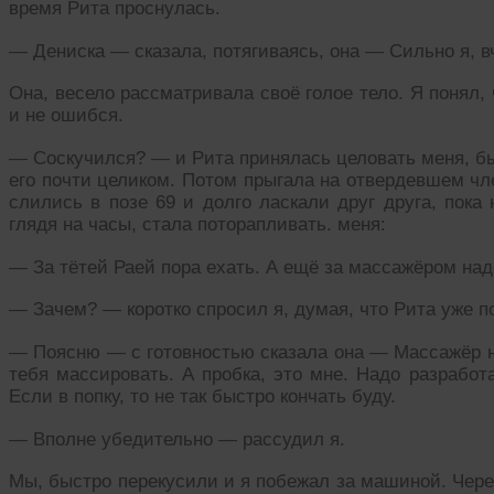
время Рита проснулась.
— Дениска — сказала, потягиваясь, она — Сильно я, в
Она, весело рассматривала своё голое тело. Я понял,
и не ошибся.
— Соскучился? — и Рита принялась целовать меня, бы
его почти целиком. Потом прыгала на отвердевшем чл
слились в позе 69 и долго ласкали друг друга, пока
глядя на часы, стала поторапливать. меня:
— За тётей Раей пора ехать. А ещё за массажёром над
— Зачем? — коротко спросил я, думая, что Рита уже п
— Поясню — с готовностью сказала она — Массажёр н
тебя массировать. А пробка, это мне. Надо разработ
Если в попку, то не так быстро кончать буду.
— Вполне убедительно — рассудил я.
Мы, быстро перекусили и я побежал за машиной. Чере