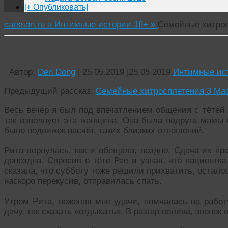
[+ Опубликовать]
carsson.ru »
Интимные истории 18+ »
Семейные хитрос
Семейные хитросплетения 4 Рита подключаетс
Автор:
Den Dong
|
25.05.2019
|
25.05.2019
Интимные ис
Предыдущий рассказ:
Семейные хитросплетения 3 Мас
Весь вечер я был под впечатлением общения с тётей Р
так взволнует эта женщина. Она была подруга мамы и
было подвижек насчёт, таких близких отношений.
Рита вернулась, как и обещала, поздно. Сдача их пр
допоздна. Спросив о тёте Рае и узнав, что пациентк
сказала, что субботу тоже решили прихватить, остало
наскоро перекусив, отправилась спать.
Утром Рита, пожелав мне удачи, помчалась на работ
дачу, так сказать «отдыхать». В разгар полива, звонок 