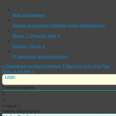
Мое откровение.
Новые ощущения.(Зимняя мама проказница).
Мила. 7 Лучший друг 2
Братья. Часть 4
О хреновой звукоизоляции
«
Семейные хитросплетения 3 Массаж для тёти Раи
Ночь в лагере
»
Login
2
комментариев
старые
новые
популярные