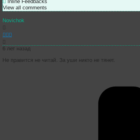
Inline Feedbacks
View all comments
Novichok
6 лет назад
Не правится не читай. За уши никто не тянет.