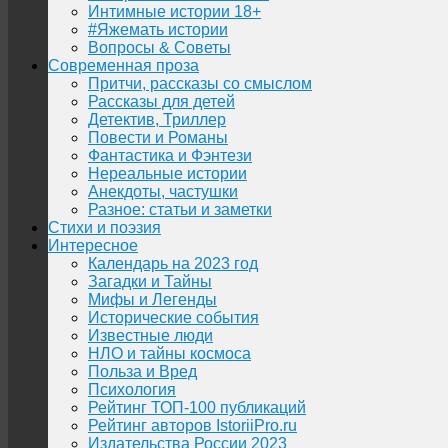
Интимные истории 18+
#Яжемать истории
Вопросы & Советы
Современная проза
Притчи, рассказы со смыслом
Рассказы для детей
Детектив, Триллер
Повести и Романы
Фантастика и Фэнтези
Нереальные истории
Анекдоты, частушки
Разное: статьи и заметки
Стихи и поэзия
Интересное
Календарь на 2023 год
Загадки и Тайны
Мифы и Легенды
Исторические события
Известные люди
НЛО и тайны космоса
Польза и Вред
Психология
Рейтинг ТОП-100 публикаций
Рейтинг авторов IstoriiPro.ru
Издательства России 2023