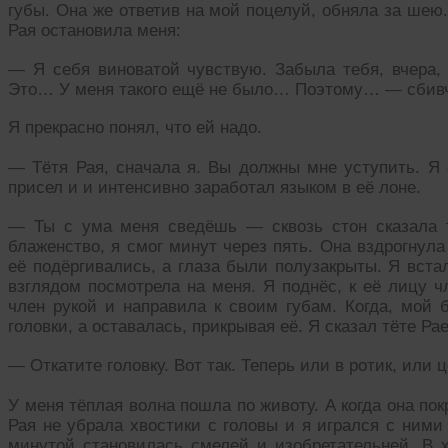
губы. Она же ответив на мой поцелуй, обняла за шею.
Рая остановила меня:
— Я себя виноватой чувствую. Забыла тебя, вчера
Это… У меня такого ещё не было… Поэтому… — сбивч
Я прекрасно понял, что ей надо.
— Тётя Рая, сначала я. Вы должны мне уступить. Я 
присел и и интенсивно заработал языком в её лоне.
— Ты с ума меня сведёшь — сквозь стон сказала т
блаженство, я смог минут через пять. Она вздрогнула
её подёргивались, а глаза были полузакрыты. Я вста
взглядом посмотрела на меня. Я поднёс, к её лицу ч
член рукой и направила к своим губам. Когда, мой 
головки, а оставалась, прикрывая её. Я сказал тёте Ра
— Откатите головку. Вот так. Теперь или в ротик, или 
У меня тёплая волна пошла по животу. А когда она пок
Рая не убрала хвостики с головы и я игрался с ними 
минутой становилась смелей и изобретательней. В 