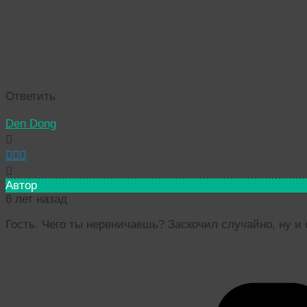
Ответить
Den Dong
Автор
6 лет назад
Гость. Чего ты нервничаешь? Заскочил случайно, ну и