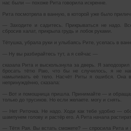
нас были — похоже Рита говорила искренне.
Рита посмотрела в ванную, в которой уже было прилич
— Заходите и садитесь. Прикрываться не надо. Вс
сбросив халат, прикрыла грудь и лобок руками.
Тётушка, убрала руки и улыбаясь Рите, уселась в ван
— Ну вы разбирайтесь тут, а я сейчас —
сказала Рита и выскользнула за дверь. Я заподозрил 
бросать тётю Раю, что бы не случилось, я не на
намыливать её тело. Насчёт Риты я ошибся. Она в
непринуждённо, сказала:
— Вот и помощница пришла. Принимайте — и обращаяс
только до трусиков. Но если желаете. могу и снять.
— Нет Риточка. Не надо. Ходи как тебе удобно — обо
шампунем голову и растёр его. А Рита начала растира
— Тётя Рая. Вы встать сможете? — спросила Рита и 