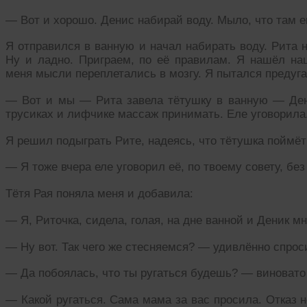
— Вот и хорошо. Денис набирай воду. Мыло, что там е
Я отправился в ванную и начал набирать воду. Рита 
Ну и ладно. Приграем, по её правилам. Я нашёл н
меня мысли переплетались в мозгу. Я пытался преду
— Вот и мы — Рита завела тётушку в ванную — Ден
трусиках и лифчике массаж принимать. Еле уговорила
Я решил подыграть Рите, надеясь, что тётушка поймёт
— Я тоже вчера еле уговорил её, по твоему совету, без
Тётя Рая поняла меня и добавила:
— Я, Риточка, сидела, голая, на дне ванной и Деник м
— Ну вот. Так чего же стесняемся? — удивлённо спрос
— Да побоялась, что ты ругаться будешь? — виновато
— Какой ругаться. Сама мама за вас просила. Отказ н