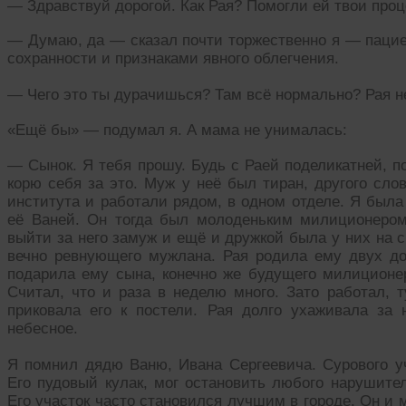
— Здравствуй дорогой. Как Рая? Помогли ей твои про
— Думаю, да — сказал почти торжественно я — пациен
сохранности и признаками явного облегчения.
— Чего это ты дурачишься? Там всё нормально? Рая н
«Ещё бы» — подумал я. А мама не унималась:
— Сынок. Я тебя прошу. Будь с Раей поделикатней, п
корю себя за это. Муж у неё был тиран, другого сло
института и работали рядом, в одном отделе. Я был
её Ваней. Он тогда был молоденьким милиционером
выйти за него замуж и ещё и дружкой была у них на с
вечно ревнующего мужлана. Рая родила ему двух доч
подарила ему сына, конечно же будущего милиционер
Считал, что и раза в неделю много. Зато работал, т
приковала его к постели. Рая долго ухаживала за
небесное.
Я помнил дядю Ваню, Ивана Сергеевича. Сурового уч
Его пудовый кулак, мог остановить любого нарушите
Его участок часто становился лучшим в городе. Он и 