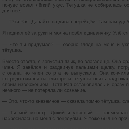
почувствовал лёгкий укус. Тётушка не собиралась о
для неё.
— Тётя Рая. Давайте на диван перейдём. Там нам удоб
Я поднял её за руки и молча повёл к диванчику. Улёгся
— Что ты придумал? — озорно глядя на меня и укл
тётушка.
Вместо ответа, я запустил язык, во влагалище. Она ср
член. Я завёлся и раздвинув пальцами щелку, погр
стонала, но член со рта не выпускала. Она кончила
сосредоточился на клиторе и тётушка опять задрожал
своим извержением. Тётя Рая остановилась и сразу п
немного — не потеряла ли сознание.
— Это, что-то внеземное — сказала томно тётушка, сл
— Ты мой монстр. Дикий и ужасный — засмеялась 
набросилась на меня с поцелуями. Я тоже был не прочь