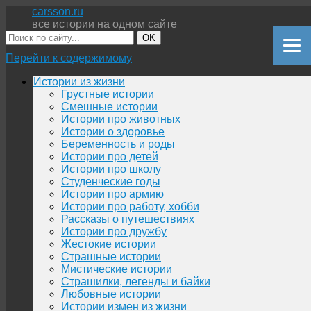
carsson.ru
все истории на одном сайте
OK
Перейти к содержимому
Истории из жизни
Грустные истории
Смешные истории
Истории про животных
Истории о здоровье
Беременность и роды
Истории про детей
Истории про школу
Студенческие годы
Истории про армию
Истории про работу, хобби
Рассказы о путешествиях
Истории про дружбу
Жестокие истории
Страшные истории
Мистические истории
Страшилки, легенды и байки
Любовные истории
Истории измен из жизни