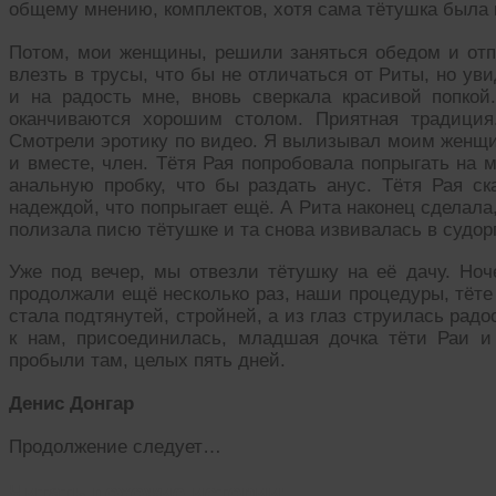
общему мнению, комплектов, хотя сама тётушка была 
Потом, мои женщины, решили заняться обедом и отпр
влезть в трусы, что бы не отличаться от Риты, но ув
и на радость мне, вновь сверкала красивой попкой
оканчиваются хорошим столом. Приятная традиция
Смотрели эротику по видео. Я вылизывал моим женщин
и вместе, член. Тётя Рая попробовала попрыгать на 
анальную пробку, что бы раздать анус. Тётя Рая ск
надеждой, что попрыгает ещё. А Рита наконец сделала
полизала писю тётушке и та снова извивалась в судорг
Уже под вечер, мы отвезли тётушку на её дачу. Ноч
продолжали ещё несколько раз, наши процедуры, тёте
стала подтянутей, стройней, а из глаз струилась рад
к нам, присоединилась, младшая дочка тёти Раи и
пробыли там, целых пять дней.
Денис Донгар
Продолжение следует…
Читать похожие истории: