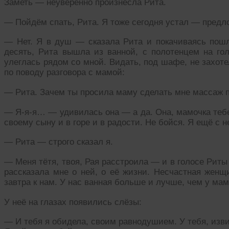
Заметь — неуверенно произнесла Рита.
— Пойдём спать, Рита. Я тоже сегодня устал — предло
— Нет. Я в душ — сказала Рита и покачиваясь пошл
десять, Рита вышла из ванной, с полотенцем на го
улеглась рядом со мной. Видать, под шафе, не захоте
по поводу разговора с мамой:
— Рита. Зачем ты просила маму сделать мне массаж п
— Я-я-я… — удивилась она — а да. Она, мамочка тебе
своему сыну и в горе и в радости. Не бойся. Я ещё с н
— Рита — строго сказал я.
— Меня тётя, твоя, Рая расстроила — и в голосе Рит
рассказала мне о ней, о её жизни. Несчастная женщ
завтра к нам. У нас ванная больше и лучше, чем у ма
У неё на глазах появились слёзы:
— И тебя я обидела, своим равнодушием. У тебя, изв