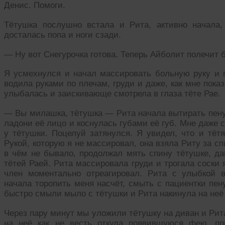
Денис. Помоги.
Тётушка послушно встала и Рита, активно начала,
досталась попа и ноги сзади.
— Ну вот Снегурочка готова. Теперь Айболит полечит 
Я усмехнулся и начал массировать больную руку и п
водила руками по плечам, груди и даже, как мне пока
улыбалась и заискивающе смотрела в глаза тёте Рае.
— Вы милашка, тётушка — Рита начала вытирать пену с
ладони её лицо и коснулась губами её губ. Мне даже с
у тётушки. Поцелуй затянулся. Я увидел, что и тёт
Рукой, которую я не массировал, она взяла Риту за спи
в чём не бывало, продолжал мять спину тётушке, да
тётей Раей. Рита массировала груди и трогала соски
член моментально отреагировал. Рита с улыбкой 
начала торопить меня насчёт, смыть с пациентки пен
быстро смыли мыло с тётушки и Рита накинула на неё
Через пару минут мы уложили тётушку на диван и Рита
на неё как не весть откуда появившуюся фею, пр