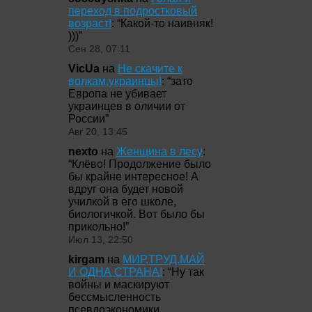
переход в подростковый
возраст!
: “
Какой-то наивняк!
)))
”
Сен 28, 07:11
VicUa
на
Не скачите к
волкам,украинцы!
: “
зато
Европа не убивает
украинцев в оличии от
России
”
Авг 20, 13:45
nexto
на
Женщина в лесу
:
“
Клёво! Продолжение было
бы крайне интересное! А
вдруг она будет новой
училкой в его школе,
биологичкой. Вот было бы
прикольно!
”
Июл 13, 22:50
kirgam
на
МИР,ТРУД,МАЙ
И ОДНА СТРАНА!
: “
Ну так
войны и маскируют
бессмысленность
псевдоэкономики,