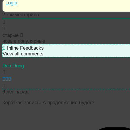
Login
2
комментариев
старые
новые
популярные
Inline Feedbacks
View all comments
Den Dong
6 лет назад
Короткая запись. А продолжение будет?