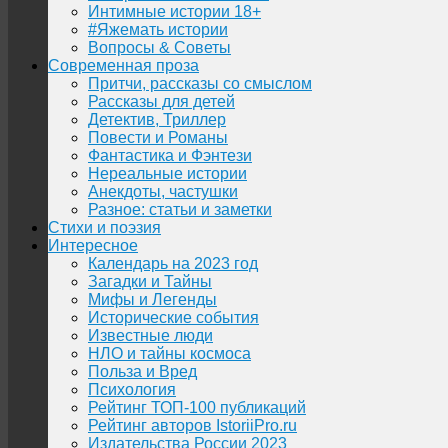
Интимные истории 18+
#Яжемать истории
Вопросы & Советы
Современная проза
Притчи, рассказы со смыслом
Рассказы для детей
Детектив, Триллер
Повести и Романы
Фантастика и Фэнтези
Нереальные истории
Анекдоты, частушки
Разное: статьи и заметки
Стихи и поэзия
Интересное
Календарь на 2023 год
Загадки и Тайны
Мифы и Легенды
Исторические события
Известные люди
НЛО и тайны космоса
Польза и Вред
Психология
Рейтинг ТОП-100 публикаций
Рейтинг авторов IstoriiPro.ru
Издательства России 2023