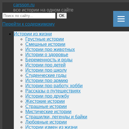
carsson.ru
все истории на одном сайте
OK
Перейти к содержимому
Истории из жизни
Грустные истории
Смешные истории
Истории про животных
Истории о здоровье
Беременность и роды
Истории про детей
Истории про школу
Студенческие годы
Истории про армию
Истории про работу, хобби
Рассказы о путешествиях
Истории про дружбу
Жестокие истории
Страшные истории
Мистические истории
Страшилки, легенды и байки
Любовные истории
Истории измен из жизни