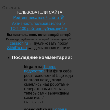
Ответить
ПОЛЬЗОВАТЕЛИ САЙТА
Рейтинг писателей сайта 🏆
Активность пользователей 🚀
ТОП-100 рейтинг публикаций ⭐
Вы писатель, поэт, начинающий автор?
Ищете где опубликовать свои работы в интернете?!
carsson.ru
← публиковать прозу
StihiRu.pro
← здесь поэзия и стихи
Последние комментарии:
kirgam
на
Теперь
подросток!
: “
Ни фига себе
рост технологий! Ещё года
полтора назад люди
смеялись над роботами-
генераторами текста, а
теперь сами вынуждены
сами им…
”
Окт 3, 23:21
sosedyshka
на
Голая и