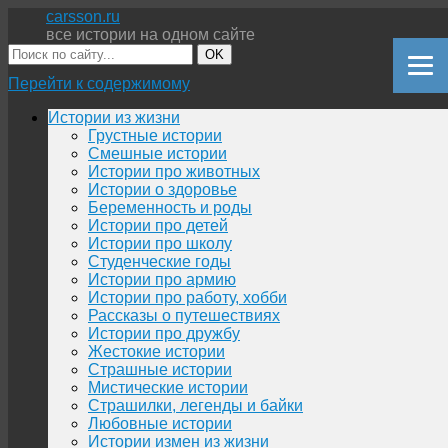
carsson.ru
все истории на одном сайте
OK
Перейти к содержимому
Истории из жизни
Грустные истории
Смешные истории
Истории про животных
Истории о здоровье
Беременность и роды
Истории про детей
Истории про школу
Студенческие годы
Истории про армию
Истории про работу, хобби
Рассказы о путешествиях
Истории про дружбу
Жестокие истории
Страшные истории
Мистические истории
Страшилки, легенды и байки
Любовные истории
Истории измен из жизни