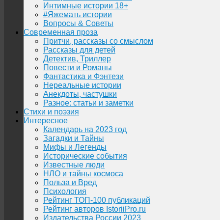
Интимные истории 18+
#Яжемать истории
Вопросы & Советы
Современная проза
Притчи, рассказы со смыслом
Рассказы для детей
Детектив, Триллер
Повести и Романы
Фантастика и Фэнтези
Нереальные истории
Анекдоты, частушки
Разное: статьи и заметки
Стихи и поэзия
Интересное
Календарь на 2023 год
Загадки и Тайны
Мифы и Легенды
Исторические события
Известные люди
НЛО и тайны космоса
Польза и Вред
Психология
Рейтинг ТОП-100 публикаций
Рейтинг авторов IstoriiPro.ru
Издательства России 2023