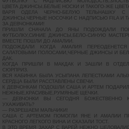
ФУТБОЛКУ С НАДПИСЬЮ МОЛОДОСТЬ,ЗЛОСТЬ,
ЦВЕТА ДЖИНСЫ,БЕЛЫЕ НОСКИ И ТАКОГО-ЖЕ ЦВЕТ
ВАРЯ ОДЕЛА ЧЕРНО-БЕЛУЮ ТЕЛЬНАШКУ С
ДЖИНСЫ,ЧЕРНЫЕ НОСОЧКИ С НАДПИСЬЮ FILA И Т
ЗА ДЕВЧОНКАМИ!
ПРИШЛИ СНАЧАЛА ДО ЯНЫ ПОДОЖДАЛИ ПО
ФУТБОЛКУ,СИНИЕ ДЖИНСЫ,БЕЛО-СИНУЮ МАСТЕР
ВМЕСТЕ ПОШЛИ ДО АМАЛИИ.
ПОДОЖДАЛИ КОГДА АМАЛИЯ ПЕРЕОДЕНЕТС
САЛАТОВЫМИ ПОЛОСАМИ,ЧЕРНЫЕ ДЖИНСЫ И БЕЛ
ДАК.
КОГДА ПРИШЛИ В МАКДАК И ЗАШЛИ В ОТДЕЛ
СЮРПРИЗ.
ВСЯ КАБИНКА БЫЛА УСЫПАНА ЛЕПЕСТКАМИ АЛЫХ
СЕРДЦА БЫЛИ РАССТАВЛЕНЫ СВЕЧИ.
К ДЕВЧОНКАМ ПОДОШЛИ САША И АРТЕМ ПОДАРИЛ
НЕЖНЫЕ,КРАСИВЫЕ,РУМЯНЫЕ ЩЕЧКИ.
— ДЕВЧОНКИ ВЫ СЕГОДНЯ БОЖЕСТВЕННО 
УХАЖИВАТЬ?
— РАЗРЕШАЕМ МАЛЬЧИКИ!
САША С АРТЕМОМ ПОМОГЛИ ЯНЕ И АМАЛИИ ПР
КРАСНОГО ЛЕГКОГО ВИНА И СКАЗАЛИ ТОСТ.
В ЭТО ВРЕМЯ ЗАХАР С ВАРЕЙ НЕЖНО ЦЕЛОВАЛИС