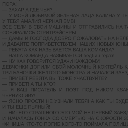
ПОРА!
— ЗАХАР А ГДЕ ЧЬЯ?
— У МОЕЙ ЛЮБИМОЙ ЗЕЛЕНАЯ ЛАДА КАЛИНА У Т
У ТЕБЯ АМАЛИЯ ЧЕРНАЯ БМВ!
ВСЕ СЕЛИ В СВОИ МАШИНЫ И ОТПРАВИЛИСЬ НА 
СОБИРАЛИСЬ СТРИТРЭЙСЕРЫ.
— ДАМЫ И ГОСПОДА ДОБРО ПОЖАЛОВАТЬ НА НЕЛ
И ДАВАЙТЕ ПОПРИВЕТСТВУЕМ НАШИХ НОВЫХ ЮНЫ
— РЕБЯТА КАК НАЗЫВАЕТСЯ ВАША КОМАНДА?
— НАША КОМАНДА НАЗЫВАЕТСЯ бедбич герлз!
— НУ КАК ГОВОРИТСЯ УДАЧИ КАЖДОМУ!
ДЕВЧОНКИ ДОПИЛИ СВОЙ МОЛОЧНЫЙ КОКТЕЙЛЬ К
ТРИ БАНОЧКИ ЖЕЛТОГО МОНСТРА И НАЧАЛСЯ ЗАЕЗ
— ПРИВЕТ РЕБЯТА ВЫ ТОЖЕ УЧАСТВУЙТЕ?
— ПРИВЕТ! А ТЫ КТО?
— Я ВАШ ПИСАТЕЛЬ И ПОЭТ ПОД НИКОМ KSA
ЧЕРНУЮ ЯВУ!
— ЯСНО ПРОСТИ НЕ УЗНАЛИ ТЕБЯ! А КАК ТЫ БУД
И ТЫ ЕЩЕ ПЬЯНЫЙ!
— НИЧЕГО СТРАШНОГО ЭТО МОЙ НЕ ПЕРВЫЙ ЗАЕЗД
И НАЧАЛАСЬ ГОНКА СО СМЕРТЬЮ НА СКОРОСТИ 3
ФИНИША КТО-ТО ПОГИБ,КОГО-ТО ПОЙМАЛА ПОЛИЦ