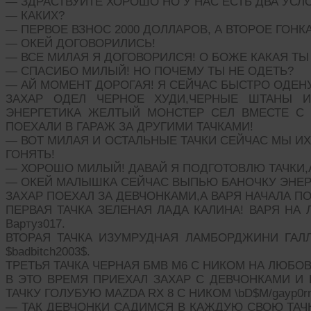
— ЗДРАСТВУЙТЕ ХОРОШО НО У НАС ЕСТЬ ДВА УСЛ
— КАКИХ?
— ПЕРВОЕ ВЗНОС 2000 ДОЛЛАРОВ, А ВТОРОЕ ГОНК
— ОКЕЙ ДОГОВОРИЛИСЬ!
— ВСЕ МИЛАЯ Я ДОГОВОРИЛСЯ! О БОЖЕ КАКАЯ ТЫ
— СПАСИБО МИЛЫЙ! НО ПОЧЕМУ ТЫ НЕ ОДЕТЬ?
— АЙ МОМЕНТ ДОРОГАЯ! Я СЕЙЧАС БЫСТРО ОДЕНУ
ЗАХАР ОДЕЛ ЧЕРНОЕ ХУДИ,ЧЕРНЫЕ ШТАНЫ И
ЭНЕРГЕТИКА ЖЕЛТЫЙ МОНСТЕР СЕЛ ВМЕСТЕ С 
ПОЕХАЛИ В ГАРАЖ ЗА ДРУГИМИ ТАЧКАМИ!
— ВОТ МИЛАЯ И ОСТАЛЬНЫЕ ТАЧКИ СЕЙЧАС МЫ И
ГОНЯТЬ!
— ХОРОШО МИЛЫЙ! ДАВАЙ Я ПОДГОТОВЛЮ ТАЧКИ,А
— ОКЕЙ МАЛЫШКА СЕЙЧАС ВЫПЬЮ БАНОЧКУ ЭНЕРГ
ЗАХАР ПОЕХАЛ ЗА ДЕВЧОНКАМИ,А ВАРЯ НАЧАЛА ПО
ПЕРВАЯ ТАЧКА ЗЕЛЕНАЯ ЛАДА КАЛИНА! ВАРЯ НА
Вартуз017.
ВТОРАЯ ТАЧКА ИЗУМРУДНАЯ ЛАМБОРДЖИНИ ГАЛ
$badbitch2003$.
ТРЕТЬЯ ТАЧКА ЧЕРНАЯ БМВ М6 С НИКОМ НА ЛЮБОВ
В ЭТО ВРЕМЯ ПРИЕХАЛ ЗАХАР С ДЕВЧОНКАМИ И 
ТАЧКУ ГОЛУБУЮ MAZDA RX 8 С НИКОМ \bD$M/gayp0rn
— ТАК ДЕВЧОНКИ САДИМСЯ В КАЖДУЮ СВОЮ ТАЧК