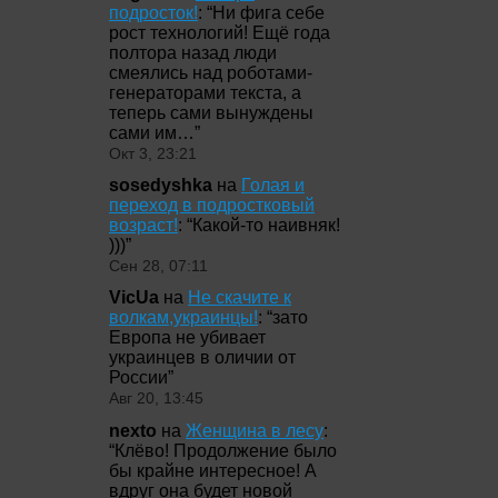
подросток!
: “
Ни фига себе
рост технологий! Ещё года
полтора назад люди
смеялись над роботами-
генераторами текста, а
теперь сами вынуждены
сами им…
”
Окт 3, 23:21
sosedyshka
на
Голая и
переход в подростковый
возраст!
: “
Какой-то наивняк!
)))
”
Сен 28, 07:11
VicUa
на
Не скачите к
волкам,украинцы!
: “
зато
Европа не убивает
украинцев в оличии от
России
”
Авг 20, 13:45
nexto
на
Женщина в лесу
:
“
Клёво! Продолжение было
бы крайне интересное! А
вдруг она будет новой