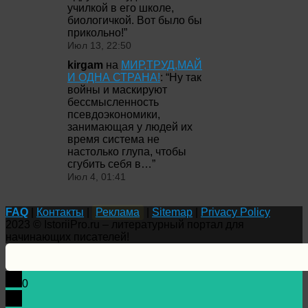
училкой в его школе,
биологичкой. Вот было бы
прикольно!
”
Июл 13, 22:50
kirgam
на
МИР,ТРУД,МАЙ
И ОДНА СТРАНА!
: “
Ну так
войны и маскируют
бессмысленность
псевдоэкономики,
занимающая у людей их
время система не
настолько глупа, чтобы
сгубить себя в…
”
Июл 4, 01:41
FAQ
|
Контакты
|
Реклама
|
Sitemap
|
Privacy Policy
2023 © IstoriiPro.ru – литературный портал для
начинающих писателей!
0