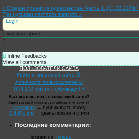
«
Стадии принятия одиночества. Часть 1. (01.03.2020г.)
Три бутылки светлого вермута
»
Login
0
комментариев
Inline Feedbacks
View all comments
ПОЛЬЗОВАТЕЛИ САЙТА
Рейтинг писателей сайта 🏆
Активность пользователей 🚀
ТОП-100 рейтинг публикаций ⭐
Вы писатель, поэт, начинающий автор?
Ищете где опубликовать свои работы в интернете?!
carsson.ru
← публиковать прозу
StihiRu.pro
← здесь поэзия и стихи
Последние комментарии:
kirgam
на
Теперь