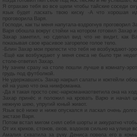
Когда готовил пел себе под нос песню и не услышал, к
Я отрахаю тебя во все щели чтобы тайские соседи ох
язык будет ласкать твою киску -А что хорошая и
проговорила Варя.
Господи, как ты меня напугала-вздрогнув проговорил З
Варя обошла вокруг стойки на котором готовил Захар и
Захар заметил, но сделал вид что не видит, как Ва
показывая свое красивое загорелое голое тело.
-Блин Захар мои прелести что тебя не возбуждают-эро
-Ещё как возбуждают у меня секса не было три недел
столе-ответил Захар.
Ну зачем сразу на столе пошли лучше в комнату-эро
грудь под футболкой.
Не удержавшись Захар накрыл салаты и коктейли обош
ей на ушко что она нимфоманка.
-Да я такая просто секс-наркоманкаответила она на хо
Захар принёс и положил на кровать Варю и начал ц
нежную шею, упругий юный живот.
Язык всё ниже и ниже опускался и ласкал очень долго
экстазе Варя.
Потом встал мигом снял себя шорты и аккуратно чтоб
От их криков, стонов, охов, вздохов сильно на улице
Амалия схватила за руку Дениса повела его в ком