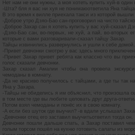
Нет нам не они нужны, а моя хотеть купить хуй-в один
-Шта? бля я вас ни хуя не понимаюответила Яна тайца
В это время к вилле приехала такси из которой вышли
-Доброе утро Дзяо-Бао сан-проговорил на чисто тайск
-Доброе Захар сан я хотеть купить у вас хуй-сказал Дз
-Дзяо-Бао сан, во-первых, не хуй, а пай, во-вторых 
которые с вами разговаривали-сказал тайцу Захар.
Тайцы извинились развернулись и ушли к себе домой.
-Привет девчонки смотрю у вас здесь много приключен
-Привет Захар привет ребята как классно что вы прие
голос сказали девчонки.
Захар сказал Амалии чтобы она провела экскурси
чемоданы в комнату.
-Да не красиво получилось с тайцами, а где ты так 
Яна у Захара.
-Тайцы не обиделись я им объяснил, что произошла ош
в том месте где вы любите целовать друг друга-ответи
Потом взял чемоданы и понёс их в свою комнату.
-А если без шуток где выучил? -в вдали услышал Заха
-Девчонки отец его заставил выучитьответил тогда он.
Девчонки пошли дальше спать, а Захар поставил чем
голым торсом пошёл на кухню готовить салаты из морс