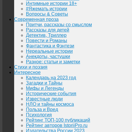
Интимные истории 18+
#Яжемать истории
Вопросы & Советы
Современная проза
Притчи, рассказы со смыслом
Рассказы для детей
Детектив, Триллер
Повести и Романы
Фантастика и Фэнтези
Нереальные истории
Анекдоты, частушки
Разное: статьи и заметки
Стихи и поэзия
Интересное
Календарь на 2023 год
Загадки и Тайны
Мифы и Легенды
Исторические события
Известные люди
НЛО и тайны космоса
Польза и Вред
Психология
Рейтинг ТОП-100 публикаций
Рейтинг авторов IstoriiPro.ru
Издательства России 2023