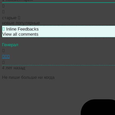
старые
новые
популярные
Inline Feedbacks
View all comments
Генерал
4 лет назад
Не пиши больше ни когда