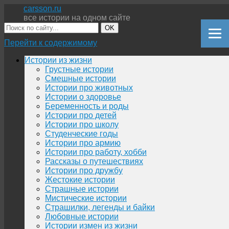
carsson.ru
все истории на одном сайте
OK
Перейти к содержимому
Истории из жизни
Грустные истории
Смешные истории
Истории про животных
Истории о здоровье
Беременность и роды
Истории про детей
Истории про школу
Студенческие годы
Истории про армию
Истории про работу, хобби
Рассказы о путешествиях
Истории про дружбу
Жестокие истории
Страшные истории
Мистические истории
Страшилки, легенды и байки
Любовные истории
Истории измен из жизни