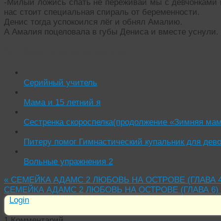
-Милый ложись спать не переживай мы с девчонками 
нас стоит специальная спираль от беременности.
Денис тогда успокоился лёг и обнял Амалию.
А Амалия поцеловала в губы Дениса и вместе уснули.
Читать похожие истории:
Серийный учитель
Мама и 15 летний я
Сестренка скороспелка(продолжение «Зимняя мам
Питеру помог Гимнастический купальник для дево
Вольные упражнения 2
«
СЕМЕЙКА АДАМС 2 ЛЮБОВЬ НА ОСТРОВЕ (ГЛАВА 4
СЕМЕЙКА АДАМС 2 ЛЮБОВЬ НА ОСТРОВЕ (ГЛАВА 6)
Login
1
Комментарий