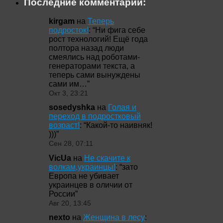
Последние комментарии:
kirgam
на
Теперь
подросток!
: “
Ни фига себе
рост технологий! Ещё года
полтора назад люди
смеялись над роботами-
генераторами текста, а
теперь сами вынуждены
сами им…
”
Окт 3, 23:21
sosedyshka
на
Голая и
переход в подростковый
возраст!
: “
Какой-то наивняк!
)))
”
Сен 28, 07:11
VicUa
на
Не скачите к
волкам,украинцы!
: “
зато
Европа не убивает
украинцев в оличии от
России
”
Авг 20, 13:45
nexto
на
Женщина в лесу
: