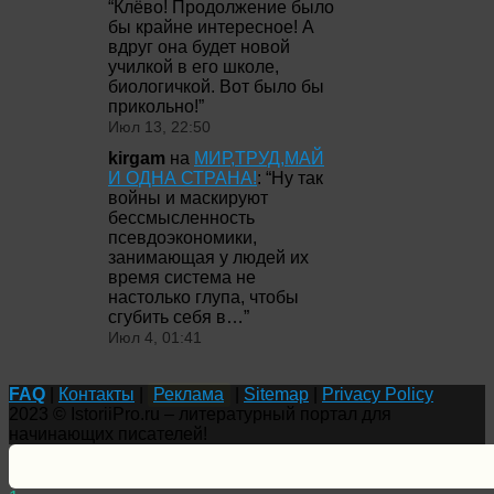
“
Клёво! Продолжение было
бы крайне интересное! А
вдруг она будет новой
училкой в его школе,
биологичкой. Вот было бы
прикольно!
”
Июл 13, 22:50
kirgam
на
МИР,ТРУД,МАЙ
И ОДНА СТРАНА!
: “
Ну так
войны и маскируют
бессмысленность
псевдоэкономики,
занимающая у людей их
время система не
настолько глупа, чтобы
сгубить себя в…
”
Июл 4, 01:41
FAQ
|
Контакты
|
Реклама
|
Sitemap
|
Privacy Policy
2023 © IstoriiPro.ru – литературный портал для
начинающих писателей!