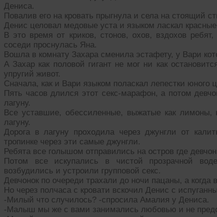
Дениса.
Повалив его на кровать прыгнула и села на стоящий с
Денис целовал медовые уста и языком ласкал красные
В это время от криков, стонов, охов, вздохов ребят
соседи проснулась Яна.
Вошла в комнату Захара сменила эстафету, у Вари кот
А Захар как половой гигант не мог ни как остановит
упругий живот.
Сначала, как и Вари языком поласкал лепестки юного ц
Пять часов длился этот секс-марафон, а потом девч
лагуну.
Все уставшие, обессиленные, выжатые как лимоны,
лагуну.
Дорога в лагуну проходила через джунгли от кали
тропинке через эти самые джунгли.
Ребята все голышом отправились на остров где девчон
Потом все искупались в чистой прозрачной воде
возбудились и устроили групповой секс.
Девчонок по очереди трахали до ночи пацаны, а когда
Но через полчаса с кровати вскочил Денис с испуганн
-Милый что случилось? -спросила Амалия у Дениса.
-Малыш мы же с вами занимались любовью и не предо