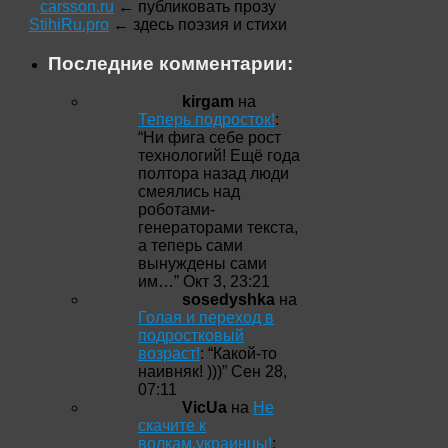
carsson.ru
← публиковать прозу
StihiRu.pro
← здесь поэзия и стихи
Последние комментарии:
kirgam
на
Теперь подросток!
:
“
Ни фига себе рост
технологий! Ещё года
полтора назад люди
смеялись над
роботами-
генераторами текста,
а теперь сами
вынуждены сами
им…
”
Окт 3, 23:21
sosedyshka
на
Голая и переход в
подростковый
возраст!
: “
Какой-то
наивняк! )))
”
Сен 28,
07:11
VicUa
на
Не
скачите к
волкам,украинцы!
: