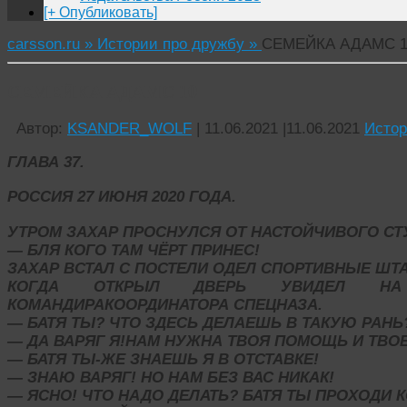
[+ Опубликовать]
carsson.ru »
Истории про дружбу »
СЕМЕЙКА АДАМС 1
СЕМЕЙКА АДАМС 10
Автор:
KSANDER_WOLF
|
11.06.2021
|
11.06.2021
Истор
ГЛАВА 37.
РОССИЯ 27 ИЮНЯ 2020 ГОДА.
УТРОМ ЗАХАР ПРОСНУЛСЯ ОТ НАСТОЙЧИВОГО СТУ
— БЛЯ КОГО ТАМ ЧЁРТ ПРИНЕС!
ЗАХАР ВСТАЛ С ПОСТЕЛИ ОДЕЛ СПОРТИВНЫЕ ШТ
КОГДА ОТКРЫЛ ДВЕРЬ УВИДЕЛ НА
КОМАНДИРАКООРДИНАТОРА СПЕЦНАЗА.
— БАТЯ ТЫ? ЧТО ЗДЕСЬ ДЕЛАЕШЬ В ТАКУЮ РАНЬ
— ДА ВАРЯГ Я!НАМ НУЖНА ТВОЯ ПОМОЩЬ И ТВО
— БАТЯ ТЫ-ЖЕ ЗНАЕШЬ Я В ОТСТАВКЕ!
— ЗНАЮ ВАРЯГ! НО НАМ БЕЗ ВАС НИКАК!
— ЯСНО! ЧТО НАДО ДЕЛАТЬ? БАТЯ ТЫ ПРОХОДИ 