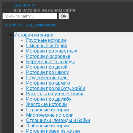
carsson.ru
все истории на одном сайте
OK
Перейти к содержимому
Истории из жизни
Грустные истории
Смешные истории
Истории про животных
Истории о здоровье
Беременность и роды
Истории про детей
Истории про школу
Студенческие годы
Истории про армию
Истории про работу, хобби
Рассказы о путешествиях
Истории про дружбу
Жестокие истории
Страшные истории
Мистические истории
Страшилки, легенды и байки
Любовные истории
Истории измен из жизни