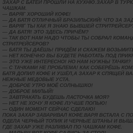
ЗАХАР С БАТЕЙ ПРОШЛИ НА КУХНЮ.ЗАХАР В ТУРК
ЧАШКАМ.
— ВАРЯГ ХОРОШИЙ КОФЕ!
— ДА БАТЯ ОТЛИЧНЫЙ БРАЗИЛЬСКИЙ! ЧТО ЗА ЗА
— ВАРЯГ ТЫ КАК Я ЗНАЮ БЫВШЕЙ СТРИТРЕЙСЕР
— ДА БАТЯ! ЭТО ЗДЕСЬ ПРИЧЁМ?
— ТАК ВОТ НАМ НАДО ЧТОБЫ ТЫ СОБРАЛ КОМАНД
СТРИТРЕЙСЕРОВ?
— БАТЯ ТЫ ДАЁШЬ! ПРИДЁМ И СКАЖЕМ ВОЗЬМИТ
— НЕТ КОНЕЧНО ВЫ БУДЕТЕ РАБОТАТЬ ПОД ПРИК
— ЭТО УЖЕ ИНТЕРЕСНО! НО НАМ НУЖНЫ ТАЧКИ?
— С ТАЧКАМИ НЕ ПРОБЛЕМА! КАК СОБЕРЁШЬ КО
БАТЯ ДОПИЛ КОФЕ И УШЁЛ,А ЗАХАР К СПЯЩЕЙ В
НЕЖНЫЕ МЕДОВЫЕ УСТА.
— ДОБРОЕ УТРО МОЁ СОЛНЫШКО!
— ДОБРОЕ МИЛЫЙ!
— ЗАВТРАКАТЬ БУДЕШЬ ЛАСТОЧКА МОЯ?
— НЕТ НЕ ХОЧУ Я КОФЕ ЛУЧШЕ ПОПЬЮ!
— ОДИН МОМЕНТ СЕЙЧАС СДЕЛАЮ!
ПОКА ЗАХАР ЗАВАРИВАЛ КОФЕ.ВАРЯ ВСТАЛА С П
ОДЕЛА ЧЕРНЫЙ ТОПИК И ЧЕРНЫЕ ШТАНЫ И ВЫШ
ГДЕ ЗАХАР УЖЕ РАЗЛИВАЛ ПО ЧАШКАМ КОФЕ.
— МАЛЫШ ВОТ КОФЕ САДИСЬ ЗА СТОЛ!