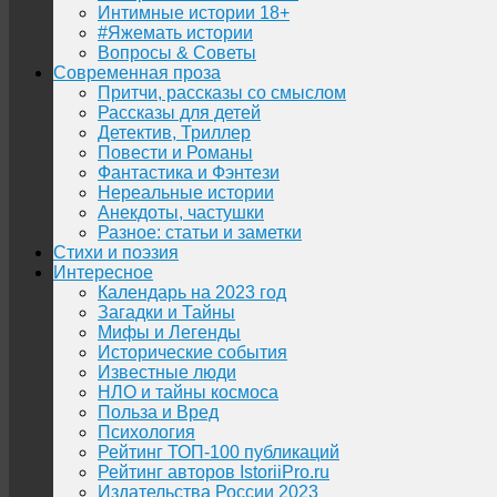
Интимные истории 18+
#Яжемать истории
Вопросы & Советы
Современная проза
Притчи, рассказы со смыслом
Рассказы для детей
Детектив, Триллер
Повести и Романы
Фантастика и Фэнтези
Нереальные истории
Анекдоты, частушки
Разное: статьи и заметки
Стихи и поэзия
Интересное
Календарь на 2023 год
Загадки и Тайны
Мифы и Легенды
Исторические события
Известные люди
НЛО и тайны космоса
Польза и Вред
Психология
Рейтинг ТОП-100 публикаций
Рейтинг авторов IstoriiPro.ru
Издательства России 2023