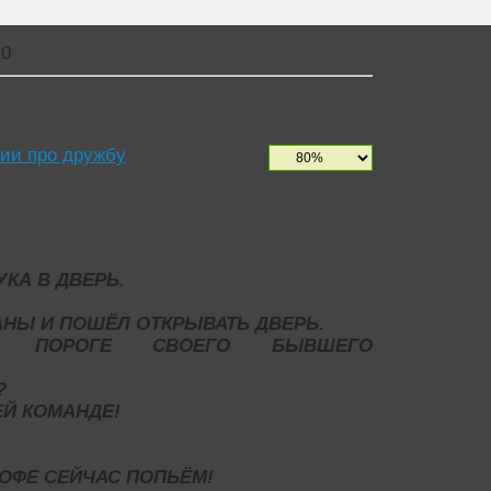
0
ии про дружбу
КА В ДВЕРЬ.
АНЫ И ПОШЁЛ ОТКРЫВАТЬ ДВЕРЬ.
 ПОРОГЕ СВОЕГО БЫВШЕГО
?
ЕЙ КОМАНДЕ!
КОФЕ СЕЙЧАС ПОПЬЁМ!