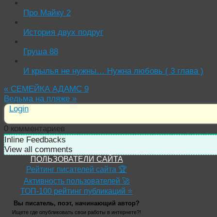
Про Майку 2
История двух подруг
Груша 88
И крылья не нужны… Нужна любовь ( 3 глава )
«
СЕМЕЙКА АДАМС 9
Ведьма на пляже
»
Login
0
комментариев
Inline Feedbacks
View all comments
ПОЛЬЗОВАТЕЛИ САЙТА
Рейтинг писателей сайта 🏆
Активность пользователей 🚀
ТОП-100 рейтинг публикаций ⭐
Вы писатель, поэт, начинающий автор?
Ищете где опубликовать свои работы в интернете?!