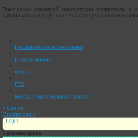
Помещение секретной лаборатории превратили в с
напоминала о вкладе нашего института в освоение ко
Читать похожие истории:
Несложившиеся отношения
Первая любовь
Физик
ГТО
Месть компанейского студента.
«
Светка
Стройотряд
»
Login
0
комментариев