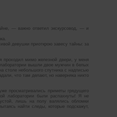
айне, — важно ответил экскурсовод, — и
ка.
сивой девушки приоткрою завесу тайны: за
 я проходил мимо железной двери, у меня
й лаборатории вышли двое мужчин в белых
на столе небольшого спутника с надписью
адали, что там делают, но наверняка никто
 уже просматривались приметы грядущего
тной лаборатории были распахнуты! Я не
устой, лишь на полу валялись обломки
ытаясь найти следы, которые подскажут,