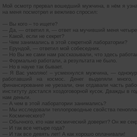
Мой осмотр прервал вошедший мужчина, в нём я узна
на меня посмотрел и вежливо спросил:
— Вы кого – то ищете?
— Да, — ответил я, — ответ на мучивший меня четыре 
— Какой, если не секрет?
— Чем занимались в этой секретной лаборатории?
— Ерундой, — ответил мой собеседник.
— Но Вы же сами нам рассказывали, что здесь работа
— Формально работали, а результата не было.
— Но в науке так бывает.
— Я Вас умоляю! – усмехнулся мужчина, — однокур
работавший на космос. Денег выделяли много,
финансирование не урезали, они отдавали часть рабо
институту достался хоздоговорной кусок. Дважды в г
нам деньги.
— А чем в этой лаборатории занимались?
— Мы исследовали теплопроводные свойства пенопла
— Космического?
— Обычного, кто нам космический доверит? Он же сек
— И так все четыре года?
— И так все девять лет! А как хорошо оплачивали!