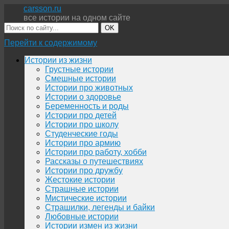
carsson.ru
все истории на одном сайте
OK
Перейти к содержимому
Истории из жизни
Грустные истории
Смешные истории
Истории про животных
Истории о здоровье
Беременность и роды
Истории про детей
Истории про школу
Студенческие годы
Истории про армию
Истории про работу, хобби
Рассказы о путешествиях
Истории про дружбу
Жестокие истории
Страшные истории
Мистические истории
Страшилки, легенды и байки
Любовные истории
Истории измен из жизни