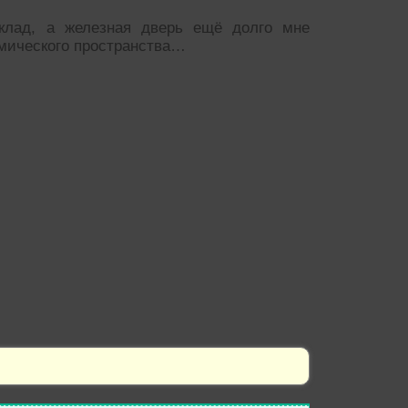
клад, а железная дверь ещё долго мне
смического пространства…