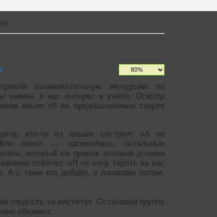
ия
ы
роили ознакомительную экскурсию по
ы зажечь в нас интерес к учёбе. Осмотр
иков языке об их предназначении скорее
ите, кто-то из наших сострил: «А по
 Кто понял — засмеялись, остальные
тель, который на правах хозяина должен
жением ответил: «Я не хочу терять на вас
а. А с теми кто дойдёт, я поговорю потом.
е гордость за институт. Остановив группу
енно объявил: