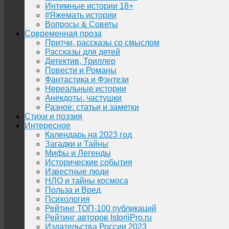
Интимные истории 18+
#Яжемать истории
Вопросы & Советы
Современная проза
Притчи, рассказы со смыслом
Рассказы для детей
Детектив, Триллер
Повести и Романы
Фантастика и Фэнтези
Нереальные истории
Анекдоты, частушки
Разное: статьи и заметки
Стихи и поэзия
Интересное
Календарь на 2023 год
Загадки и Тайны
Мифы и Легенды
Исторические события
Известные люди
НЛО и тайны космоса
Польза и Вред
Психология
Рейтинг ТОП-100 публикаций
Рейтинг авторов IstoriiPro.ru
Издательства России 2023