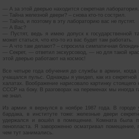
— А за этой дверью находится секретная лаборатория.
— Тайна железной двери? – снова кто-то сострил.
— Тайна, и поэтому в эту лабораторию вас не пустят.
— А Вас?
— Пустят, ведь я имею допуск к государственной т
может статься, что кто-то из вас будет там работать.
— А что там делают? – спросила симпатичная блондин
— Секрет, — ответил экскурсовод, — но для такой кра
этой дверью работают на космос!
Все четыре года обучения до службы в армии, когда
учащался пульс. Однажды я увидел, как из секретно
халатах. Воображение нарисовало картинку стоящего 
СССР на боку. В разговорах на переменах мы иногда г
не знал.
Из армии я вернулся в ноябре 1987 года. В городе
бардака, в институте тоже: железные двери секре
удержался и вошёл в помещение. Комната была п
пенопласта. Я завороженно осматривал помещение, п
чем тут занимались.