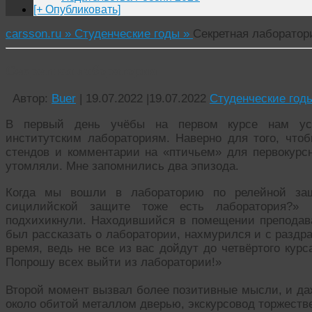
[+ Опубликовать]
carsson.ru »
Студенческие годы »
Секретная лаборатор
Секретная лаборатория
Автор:
Buer
|
19.07.2022
|
19.07.2022
Студенческие год
В первый день учёбы на первом курсе нам уст
институтским лабораториям. Наверно для того, чтоб
стендов и комментарии на «птичьем» для первокурсн
утомляли. Мне запомнились два эпизода.
Когда мы вошли в лабораторию по релейной защ
сицилийской защите тоже есть лаборатория?»
подхихикнули. Находившийся в помещении преподава
был рассказать о лаборатории, нахмурился и с раздра
время, ведь не все из вас дойдут до четвёртого курс
Попрошу всех выйти из лаборатории!»
Второй момент вызвал более позитивные мысли, и даж
около обитой металлом дверью, экскурсовод торжеств