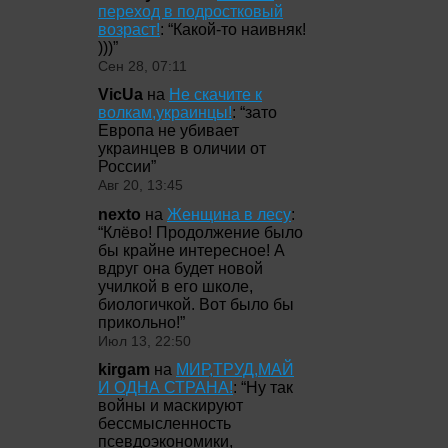
переход в подростковый
возраст!
: “
Какой-то наивняк!
)))
”
Сен 28, 07:11
VicUa
на
Не скачите к
волкам,украинцы!
: “
зато
Европа не убивает
украинцев в оличии от
России
”
Авг 20, 13:45
nexto
на
Женщина в лесу
:
“
Клёво! Продолжение было
бы крайне интересное! А
вдруг она будет новой
училкой в его школе,
биологичкой. Вот было бы
прикольно!
”
Июл 13, 22:50
kirgam
на
МИР,ТРУД,МАЙ
И ОДНА СТРАНА!
: “
Ну так
войны и маскируют
бессмысленность
псевдоэкономики,