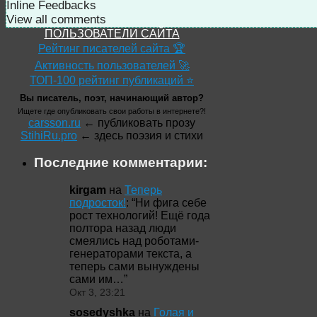
Inline Feedbacks
View all comments
ПОЛЬЗОВАТЕЛИ САЙТА
Рейтинг писателей сайта 🏆
Активность пользователей 🚀
ТОП-100 рейтинг публикаций ⭐
Вы писатель, поэт, начинающий автор?
Ищете где опубликовать свои работы в интернете?!
carsson.ru
← публиковать прозу
StihiRu.pro
← здесь поэзия и стихи
Последние комментарии:
kirgam
на
Теперь
подросток!
: “
Ни фига себе
рост технологий! Ещё года
полтора назад люди
смеялись над роботами-
генераторами текста, а
теперь сами вынуждены
сами им…
”
Окт 3, 23:21
sosedyshka
на
Голая и