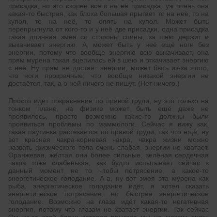
присадка, но это скорее всего не её присадка, уж очень она
какая-то быстрая, как блоха большая прыгает то на неё, то на
купол, то на неё, то опять на купол. Может быть
перепрыгнула от кого-то и у неё две присадки, одна присадка
такая длинная змея со стороны спины, за шею держит и
выкачивает энергию. А, может быть у неё ещё ноги без
энергии, потому что вообще энергию всю выкачивает, она
прям мурена такая вцепилась ей в шею и откачивает энергию
с неё. Ну прям не достаёт энергии, может быть из-за этого,
что ноги прозрачные, что вообще никакой энергии не
достаётся, так, а о ней ничего не пишут. (Нет ничего.)
Просто идёт покраснение по правой груди, ну это только на
тонком плане, на физике может быть ещё даже не
проявилось, просто возможно какие-то должны были
проявиться проблемы по маммологи. Сейчас я вижу как,
такая паутинка растекается по правой груди, так что ещё, ну
вот красная чакра-корневая чакра, чакра жизни можно
назвать физического тела очень слабая, энергии не хватает.
Оранжевая, жёлтая они более сильные, зелёная сердечная
чакра тоже слабенькая, как будто испытывает сейчас в
данный момент не то чтобы потрясение, а какое-то
энергетическое голодание. А-а, ну вот змея эта мурена как
рыба, энергетическое голодание идёт, я хотел сказать
энергетическое потрясение, но быстрее энергетическое
голодание. Возможно на глаза идёт какая-то негативная
энергия, потому что глазам не хватает энергии. Так сейчас