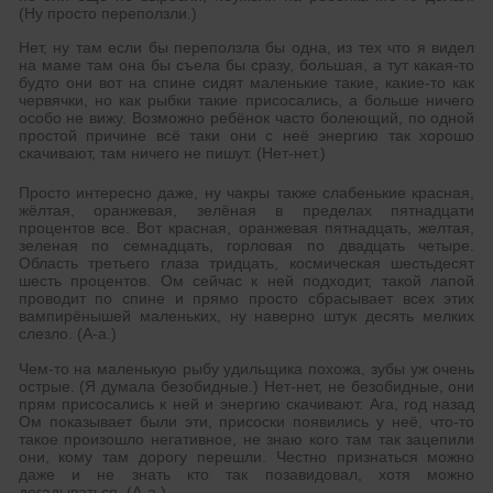
(Ну просто переползли.)
Нет, ну там если бы переползла бы одна, из тех что я видел
на маме там она бы съела бы сразу, большая, а тут какая-то
будто они вот на спине сидят маленькие такие, какие-то как
червячки, но как рыбки такие присосались, а больше ничего
особо не вижу. Возможно ребёнок часто болеющий, по одной
простой причине всё таки они с неё энергию так хорошо
скачивают, там ничего не пишут. (Нет-нет.)
Просто интересно даже, ну чакры также слабенькие красная,
жёлтая, оранжевая, зелёная в пределах пятнадцати
процентов все. Вот красная, оранжевая пятнадцать, желтая,
зеленая по семнадцать, горловая по двадцать четыре.
Область третьего глаза тридцать, космическая шестьдесят
шесть процентов. Ом сейчас к ней подходит, такой лапой
проводит по спине и прямо просто сбрасывает всех этих
вампирёнышей маленьких, ну наверно штук десять мелких
слезло. (А-а.)
Чем-то на маленькую рыбу удильщика похожа, зубы уж очень
острые. (Я думала безобидные.) Нет-нет, не безобидные, они
прям присосались к ней и энергию скачивают. Ага, год назад
Ом показывает были эти, присоски появились у неё, что-то
такое произошло негативное, не знаю кого там так зацепили
они, кому там дорогу перешли. Честно признаться можно
даже и не знать кто так позавидовал, хотя можно
догадываться. (А-а.)