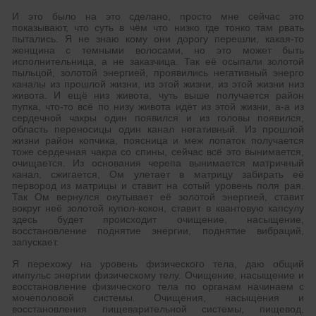
И это было на это сделано, просто мне сейчас это
показывают, что суть в чём что низко где тонко там рвать
пытались. Я не знаю кому они дорогу перешли, какая-то
женщина с темными волосами, но это может быть
исполнительница, а не заказчица. Так её осыпали золотой
пыльцой, золотой энергией, проявились негативный энерго
каналы из прошлой жизни, из этой жизни, из этой жизни низ
живота. И ещё низ живота, чуть выше получается район
пупка, что-то всё по низу живота идёт из этой жизни, а-а из
сердечной чакры один появился и из головы появился,
область переносицы один канал негативный. Из прошлой
жизни район копчика, поясница и меж лопаток получается
тоже сердечная чакра со спины, сейчас всё это вынимается,
очищается. Из основания черепа вынимается матричный
канал, сжигается, Ом улетает в матрицу забирать её
первород из матрицы и ставит на сотый уровень поля рая.
Так Ом вернулся окутывает её золотой энергией, ставит
вокруг неё золотой купол-кокон, ставит в квантовую капсулу
здесь будет происходит очищение, насыщение,
восстановление поднятие энергии, поднятие вибраций,
запускает.
Я перехожу на уровень физического тела, даю общий
импульс энергии физическому телу. Очищение, насыщение и
восстановление физического тела по органам начинаем с
мочеполовой системы. Очищения, насыщения и
восстановления пищеварительной системы, пищевод,