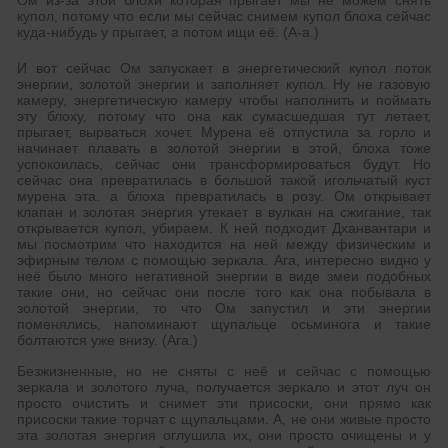
Ом из-за этой блохи которая прыгает мы не можем снять
купол, потому что если мы сейчас снимем купол блоха сейчас
куда-нибудь у прыгает, а потом ищи её. (А-а.)
И вот сейчас Ом запускает в энергетический купол поток
энергии, золотой энергии и заполняет купол. Ну не газовую
камеру, энергетическую камеру чтобы наполнить и поймать
эту блоху, потому что она как сумасшедшая тут летает,
прыгает, вырваться хочет. Мурена её отпустила за горло и
начинает плавать в золотой энергии в этой, блоха тоже
успокоилась, сейчас они трансформироваться будут. Но
сейчас она превратилась в большой такой игольчатый куст
мурена эта. а блоха превратилась в розу. Ом открывает
клапан и золотая энергия утекает в вулкан на сжигание, так
открывается купол, убираем. К ней подходит Дханвантари и
мы посмотрим что находится на ней между физическим и
эфирным телом с помощью зеркала. Ага, интересно видно у
неё было много негативной энергии в виде змеи подобных
такие они, но сейчас они после того как она побывала в
золотой энергии, то что Ом запустил и эти энергии
поменялись, напоминают щупальце осьминога и такие
болтаются уже внизу. (Ага.)
Безжизненные, но не сняты с неё и сейчас с помощью
зеркала и золотого луча, получается зеркало и этот луч он
просто очистить и снимет эти присоски, они прямо как
присоски такие торчат с щупальцами. А, не они живые просто
эта золотая энергия оглушила их, они просто очищены и у