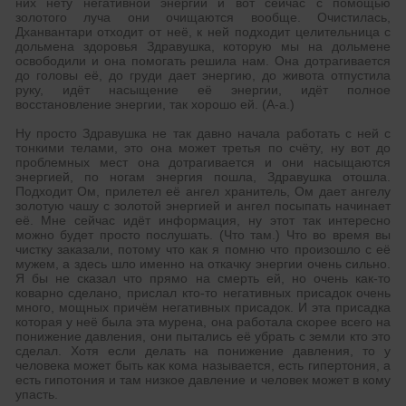
них нету негативной энергии и вот сейчас с помощью
золотого луча они очищаются вообще. Очистилась,
Дханвантари отходит от неё, к ней подходит целительница с
дольмена здоровья Здравушка, которую мы на дольмене
освободили и она помогать решила нам. Она дотрагивается
до головы её, до груди дает энергию, до живота отпустила
руку, идёт насыщение её энергии, идёт полное
восстановление энергии, так хорошо ей. (А-а.)
Ну просто Здравушка не так давно начала работать с ней с
тонкими телами, это она может третья по счёту, ну вот до
проблемных мест она дотрагивается и они насыщаются
энергией, по ногам энергия пошла, Здравушка отошла.
Подходит Ом, прилетел её ангел хранитель, Ом дает ангелу
золотую чашу с золотой энергией и ангел посыпать начинает
её. Мне сейчас идёт информация, ну этот так интересно
можно будет просто послушать. (Что там.) Что во время вы
чистку заказали, потому что как я помню что произошло с её
мужем, а здесь шло именно на откачку энергии очень сильно.
Я бы не сказал что прямо на смерть ей, но очень как-то
коварно сделано, прислал кто-то негативных присадок очень
много, мощных причём негативных присадок. И эта присадка
которая у неё была эта мурена, она работала скорее всего на
понижение давления, они пытались её убрать с земли кто это
сделал. Хотя если делать на понижение давления, то у
человека может быть как кома называется, есть гипертония, а
есть гипотония и там низкое давление и человек может в кому
упасть.