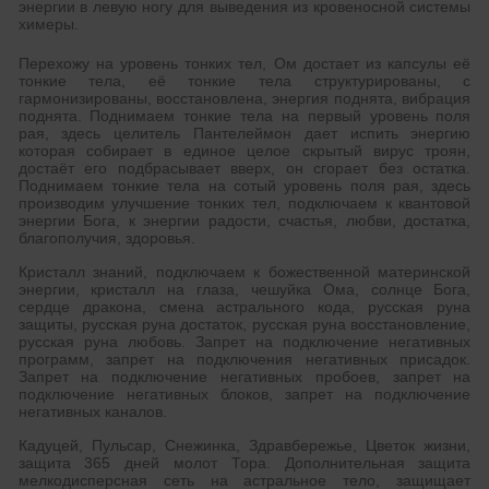
энергии в левую ногу для выведения из кровеносной системы
химеры.
Перехожу на уровень тонких тел, Ом достает из капсулы её
тонкие тела, её тонкие тела структурированы, с
гармонизированы, восстановлена, энергия поднята, вибрация
поднята. Поднимаем тонкие тела на первый уровень поля
рая, здесь целитель Пантелеймон дает испить энергию
которая собирает в единое целое скрытый вирус троян,
достаёт его подбрасывает вверх, он сгорает без остатка.
Поднимаем тонкие тела на сотый уровень поля рая, здесь
производим улучшение тонких тел, подключаем к квантовой
энергии Бога, к энергии радости, счастья, любви, достатка,
благополучия, здоровья.
Кристалл знаний, подключаем к божественной материнской
энергии, кристалл на глаза, чешуйка Ома, солнце Бога,
сердце дракона, смена астрального кода, русская руна
защиты, русская руна достаток, русская руна восстановление,
русская руна любовь. Запрет на подключение негативных
программ, запрет на подключения негативных присадок.
Запрет на подключение негативных пробоев, запрет на
подключение негативных блоков, запрет на подключение
негативных каналов.
Кадуцей, Пульсар, Снежинка, Здравбережье, Цветок жизни,
защита 365 дней молот Тора. Дополнительная защита
мелкодисперсная сеть на астральное тело, защищает