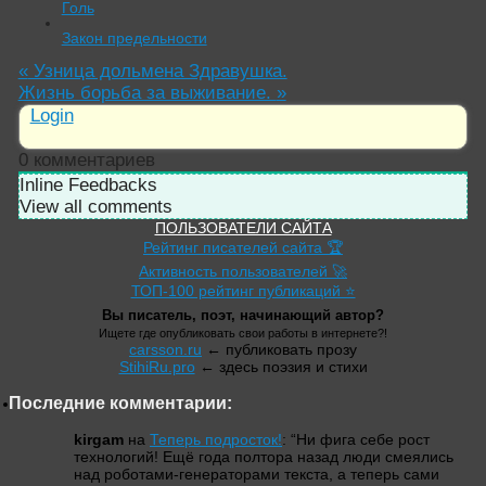
Голь
Закон предельности
«
Узница дольмена Здравушка.
Жизнь борьба за выживание.
»
Login
0
комментариев
Inline Feedbacks
View all comments
ПОЛЬЗОВАТЕЛИ САЙТА
Рейтинг писателей сайта 🏆
Активность пользователей 🚀
ТОП-100 рейтинг публикаций ⭐
Вы писатель, поэт, начинающий автор?
Ищете где опубликовать свои работы в интернете?!
carsson.ru
← публиковать прозу
StihiRu.pro
← здесь поэзия и стихи
Последние комментарии:
kirgam
на
Теперь подросток!
: “
Ни фига себе рост
технологий! Ещё года полтора назад люди смеялись
над роботами-генераторами текста, а теперь сами