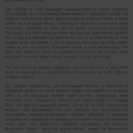
Так сейчас к ней подходит Дханвантари и через зеркало
посмотрим что у неё между физическим и эфирным телом, на
животе небольшая кучка деструктивной энергии такие в виде
змей, ну и больше нету, с помощью зеркала и золотого луча
снимаем, удаляем их. Ага, вот её ангел прилетел, о-о такой
большой, а-а она сама по себе маленькая девочка же девять
лет, я обычно привык что ангелы же, ну на голову больше, чем
тонкие тела человека, а тут я смотрю она ему по пояс, даже
ниже, а это он просто большой такой, а она маленькая. Ом
дает ему золотую чашу, он начинает посыпать её, тонкие тела
осыпает, не знаю мне сейчас почему то идёт в голову,
что муж кому-то дорогу перешёл, на него летело, а зацепило
всех, ну как семья и каждый взял по чуть-чуть на себя. (Да уж
бывает такое.)
Да, сейчас проявились деструктивные каналы у ребёнка из
прошлой жизни, из этой жизни только низ живота и больше
нету, а из прошлой жизни идёт копчик, поясница, меж
лопаток, шея, основании черепа это матричный и в голову
бьет, это все из прошлой жизни. (А-а.) А из этой только низ
живота, так вынимаем Ом всё сжигает их, вынимает из
основании черепа матричный, сжигает. Улетает в матрицу
забирать её первород из матрицы и ставить на сотый уровень
поля рая. Ом прилетел обратно окутывает её золотой
энергией, ставит золотой купол-кокон, ставит в квантовую