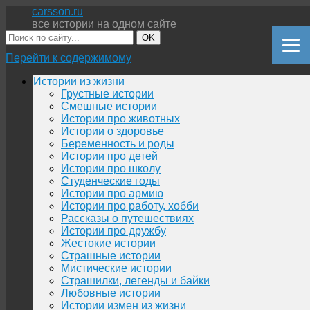
carsson.ru
все истории на одном сайте
OK
Перейти к содержимому
Истории из жизни
Грустные истории
Смешные истории
Истории про животных
Истории о здоровье
Беременность и роды
Истории про детей
Истории про школу
Студенческие годы
Истории про армию
Истории про работу, хобби
Рассказы о путешествиях
Истории про дружбу
Жестокие истории
Страшные истории
Мистические истории
Страшилки, легенды и байки
Любовные истории
Истории измен из жизни