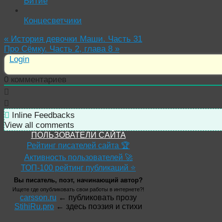
Битие
Концесветчики
«
История девочки Маши. Часть 31
Про Сёмку. Часть 2, глава 8
»
Login
0
комментариев
Inline Feedbacks
View all comments
ПОЛЬЗОВАТЕЛИ САЙТА
Рейтинг писателей сайта 🏆
Активность пользователей 🚀
ТОП-100 рейтинг публикаций ⭐
Вы писатель, поэт, начинающий автор?
Ищете где опубликовать свои работы в интернете?!
carsson.ru
← публиковать прозу
StihiRu.pro
← здесь поэзия и стихи