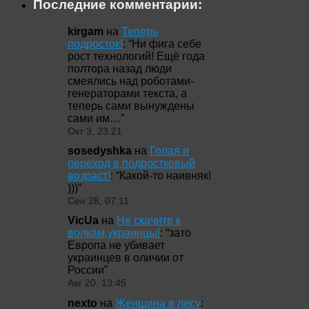
Последние комментарии:
kirgam
на
Теперь
подросток!
: “
Ни фига себе
рост технологий! Ещё года
полтора назад люди
смеялись над роботами-
генераторами текста, а
теперь сами вынуждены
сами им…
”
Окт 3, 23:21
sosedyshka
на
Голая и
переход в подростковый
возраст!
: “
Какой-то наивняк!
)))
”
Сен 28, 07:11
VicUa
на
Не скачите к
волкам,украинцы!
: “
зато
Европа не убивает
украинцев в оличии от
России
”
Авг 20, 13:45
nexto
на
Женщина в лесу
: