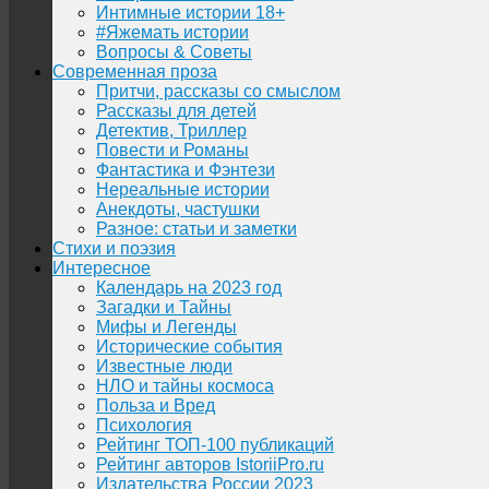
Интимные истории 18+
#Яжемать истории
Вопросы & Советы
Современная проза
Притчи, рассказы со смыслом
Рассказы для детей
Детектив, Триллер
Повести и Романы
Фантастика и Фэнтези
Нереальные истории
Анекдоты, частушки
Разное: статьи и заметки
Стихи и поэзия
Интересное
Календарь на 2023 год
Загадки и Тайны
Мифы и Легенды
Исторические события
Известные люди
НЛО и тайны космоса
Польза и Вред
Психология
Рейтинг ТОП-100 публикаций
Рейтинг авторов IstoriiPro.ru
Издательства России 2023