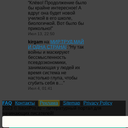
“
Клёво! Продолжение было
бы крайне интересное! А
вдруг она будет новой
училкой в его школе,
биологичкой. Вот было бы
прикольно!
”
Июл 13, 22:50
kirgam
на
МИР,ТРУД,МАЙ
И ОДНА СТРАНА!
: “
Ну так
войны и маскируют
бессмысленность
псевдоэкономики,
занимающая у людей их
время система не
настолько глупа, чтобы
сгубить себя в…
”
Июл 4, 01:41
FAQ
|
Контакты
|
Реклама
|
Sitemap
|
Privacy Policy
2023 © IstoriiPro.ru – литературный портал для
начинающих писателей!