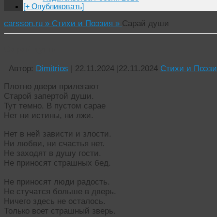
[+ Опубликовать]
carsson.ru »
Стихи и Поэзия »
Сарай души
Сарай души
Автор:
Dimitrios
|
22.11.2024
|
22.11.2024
Стихи и Поэзи
Плотно двери прилегают
Старой запертой души.
Тут темно. В пустом сарае
Нет ни истины, ни лжи.
Нет в ней зависти и злости.
Ни любви, ни счастья нет.
Не заходят в душу гости.
Не приносят страшных бед.
Не приносят люди радость.
Не стучатся больше в дверь.
Ничего здесь не осталось.
Только воет страшный зверь.