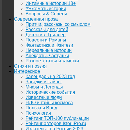
Интимные истории 18+
#Яжемать истории
Вопросы & Советы
Современная проза
Притчи, рассказы со смыслом
Рассказы для детей
Детектив, Триллер
Повести и Романы
Фантастика и Фэнтези
Нереальные истории
Анекдоты, частушки
Разное: статьи и заметки
Стихи и поэзия
Интересное
Календарь на 2023 год
Загадки и Тайны
Мифы и Легенды
Исторические события
Известные люди
НЛО и тайны космоса
Польза и Вред
Психология
Рейтинг ТОП-100 публикаций
Рейтинг авторов IstoriiPro.ru
Издательства России 2023