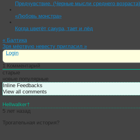
Предчувствие. (Черные мысли среднего возраста
«Любовь монстра»
Когда цветёт сакура, тает и лёд
«
Балтика
Зря мёртвую невесту пригласил
»
Login
1
Комментарий
старые
новые
популярные
Inline Feedbacks
View all comments
Hellwalker†
5 лет назад
Трогательная история?