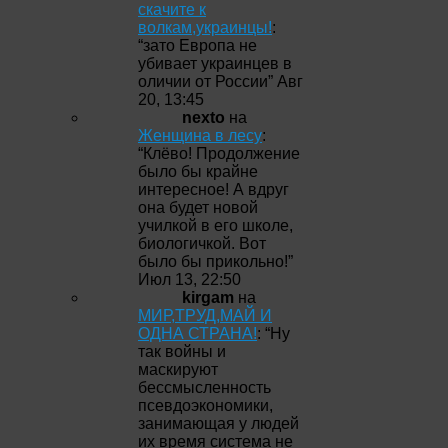
скачите к
волкам,украинцы!
:
“
зато Европа не
убивает украинцев в
оличии от России
”
Авг
20, 13:45
nexto
на
Женщина в лесу
:
“
Клёво! Продолжение
было бы крайне
интересное! А вдруг
она будет новой
училкой в его школе,
биологичкой. Вот
было бы прикольно!
”
Июл 13, 22:50
kirgam
на
МИР,ТРУД,МАЙ И
ОДНА СТРАНА!
: “
Ну
так войны и
маскируют
бессмысленность
псевдоэкономики,
занимающая у людей
их время система не