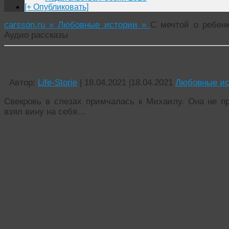
[+ Опубликовать]
carsson.ru »
Любовные истории »
С мечтой о ребен
Аудио рассказы
С мечтой о ребенке | Истории любви. Жизненн
Автор:
Life-Storie
|
18.04.2021
|
18.04.2021
Любовные ис
Свекровь в слезах примчалась к Михаилу. Она не п
взял вину на себя…