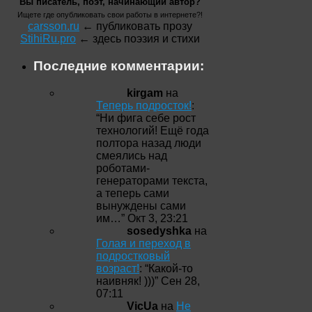
Вы писатель, поэт, начинающий автор?
Ищете где опубликовать свои работы в интернете?!
carsson.ru
← публиковать прозу
StihiRu.pro
← здесь поэзия и стихи
Последние комментарии:
kirgam
на
Теперь подросток!
:
“
Ни фига себе рост
технологий! Ещё года
полтора назад люди
смеялись над
роботами-
генераторами текста,
а теперь сами
вынуждены сами
им…
”
Окт 3, 23:21
sosedyshka
на
Голая и переход в
подростковый
возраст!
: “
Какой-то
наивняк! )))
”
Сен 28,
07:11
VicUa
на
Не