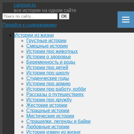
carsson.ru
все истории на одном сайте
OK
Перейти к содержимому
Истории из жизни
Грустные истории
Смешные истории
Истории про животных
Истории о здоровье
Беременность и роды
Истории про детей
Истории про школу
Студенческие годы
Истории про армию
Истории про работу, хобби
Рассказы о путешествиях
Истории про дружбу
Жестокие истории
Страшные истории
Мистические истории
Страшилки, легенды и байки
Любовные истории
Истории измен из жизни