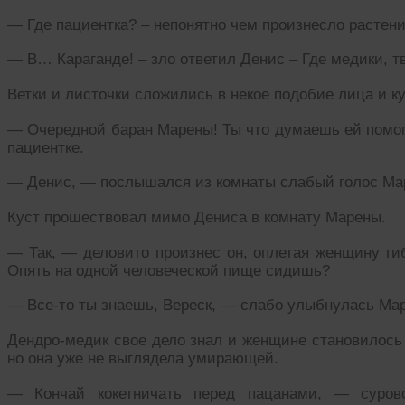
— Где пациентка? – непонятно чем произнесло растени
— В… Караганде! – зло ответил Денис – Где медики, т
Ветки и листочки сложились в некое подобие лица и ку
— Очередной баран Марены! Ты что думаешь ей помогу
пациентке.
— Денис, — послышался из комнаты слабый голос Маре
Куст прошествовал мимо Дениса в комнату Марены.
— Так, — деловито произнес он, оплетая женщину гиб
Опять на одной человеческой пище сидишь?
— Все-то ты знаешь, Вереск, — слабо улыбнулась Мар
Дендро-медик свое дело знал и женщине становилось 
но она уже не выглядела умирающей.
— Кончай кокетничать перед пацанами, — суров