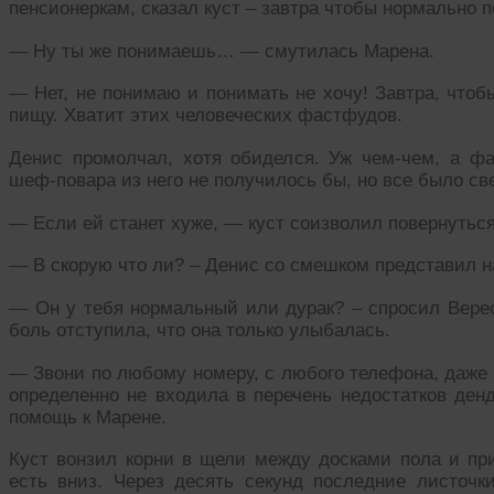
пенсионеркам, сказал куст – завтра чтобы нормально п
— Ну ты же понимаешь… — смутилась Марена.
— Нет, не понимаю и понимать не хочу! Завтра, что
пищу. Хватит этих человеческих фастфудов.
Денис промолчал, хотя обиделся. Уж чем-чем, а ф
шеф-повара из него не получилось бы, но все было с
— Если ей станет хуже, — куст соизволил повернуться
— В скорую что ли? – Денис со смешком представил н
— Он у тебя нормальный или дурак? – спросил Верес
боль отступила, что она только улыбалась.
— Звони по любому номеру, с любого телефона, даже
определенно не входила в перечень недостатков денд
помощь к Марене.
Куст вонзил корни в щели между досками пола и при
есть вниз. Через десять секунд последние листоч