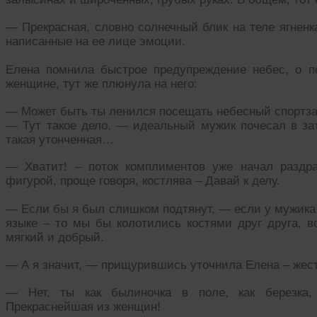
— Прекрасная, словно солнечный блик на теле ягненк
написанные на ее лице эмоции.
Елена помнила быстрое предупреждение небес, о по
женщине, тут же плюнула на него:
— Может быть ты ленился посещать небесный спортзал
— Тут такое дело, — идеальный мужик почесал в зат
такая утонченная…
— Хватит! – поток комплиментов уже начал раздр
фигурой, проще говоря, костлява – Давай к делу.
— Если бы я был слишком подтянут, — если у мужика и
языке – то мы бы колотились костями друг друга, в
мягкий и добрый.
— А я значит, — прищурившись уточнила Елена – жест
— Нет, ты как былиночка в поле, как березка, 
Прекраснейшая из женщин!