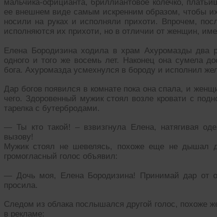
мальчика-официанта, бриллиантовое колечко, платьиш
ее внешнем виде самым искренним образом, чтобы их 
носили на руках и исполняли прихоти. Впрочем, пос
исполняются их прихоти, но в отличии от женщин, име
Елена Бородизина ходила в храм Ахуромазды два р
одного и того же восемь лет. Наконец она сумела до
бога. Ахуромазда усмехнулся в бороду и исполнил же
Дар богов появился в комнате пока она спала, и женщ
чего. Здоровенный мужик стоял возле кровати с под
тарелка с бутербродами.
— Ты кто такой! – взвизгнула Елена, натягивая о
вызову!
Мужик стоял не шевелясь, похоже еще не дышал д
громогласный голос объявил:
— Дочь моя, Елена Бородизина! Принимай дар от от
просила.
Следом из облака послышался другой голос, похоже же
в рекламе: