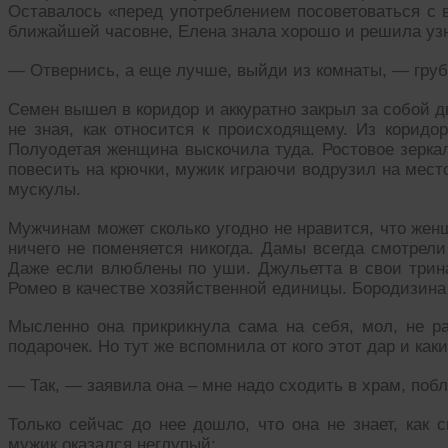
Оставалось «перед употреблением посоветоваться с 
ближайшей часовне, Елена знала хорошо и решила узна
— Отвернись, а еще лучше, выйди из комнаты, — груб
Семен вышел в коридор и аккуратно закрыл за собой д
не зная, как относится к происходящему. Из коридо
Полуодетая женщина выскочила туда. Ростовое зеркало
повесить на крючки, мужик играючи водрузил на мест
мускулы.
Мужчинам может сколько угодно не нравится, что женщ
ничего не поменяется никогда. Дамы всегда смотрели
Даже если влюблены по уши. Джульетта в свои трин
Ромео в качестве хозяйственной единицы. Бородизина
Мысленно она прикрикнула сама на себя, мол, не ра
подарочек. Но тут же вспомнила от кого этот дар и как
— Так, — заявила она – мне надо сходить в храм, поб
Только сейчас до нее дошло, что она не знает, как 
мужик оказался неглупый: