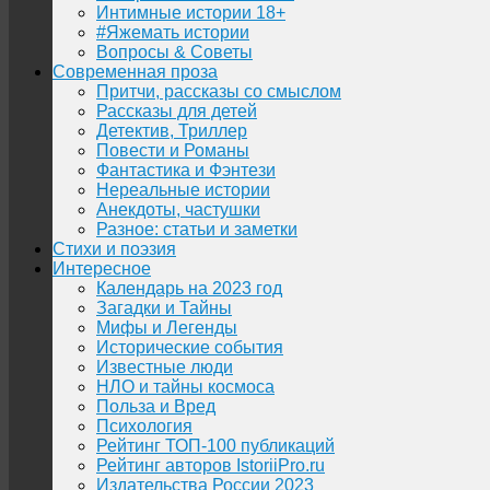
Интимные истории 18+
#Яжемать истории
Вопросы & Советы
Современная проза
Притчи, рассказы со смыслом
Рассказы для детей
Детектив, Триллер
Повести и Романы
Фантастика и Фэнтези
Нереальные истории
Анекдоты, частушки
Разное: статьи и заметки
Стихи и поэзия
Интересное
Календарь на 2023 год
Загадки и Тайны
Мифы и Легенды
Исторические события
Известные люди
НЛО и тайны космоса
Польза и Вред
Психология
Рейтинг ТОП-100 публикаций
Рейтинг авторов IstoriiPro.ru
Издательства России 2023