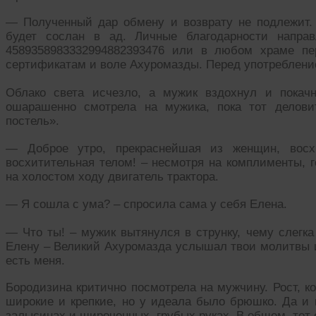
— Полученный дар обмену и возврату не подлежит. 
будет сослан в ад. Личные благодарности напра
4589358983332994882393476 или в любом храме пе
сертификатам и воле Ахуромазды. Перед употреблени
Облако света исчезло, а мужик вздохнул и покачн
ошарашенно смотрела на мужика, пока тот делови
постель».
— Доброе утро, прекраснейшая из женщин, восх
восхитительная телом! – несмотря на комплименты, 
на холостом ходу двигатель трактора.
— Я сошла с ума? – спросила сама у себя Елена.
— Что ты! – мужик вытянулся в струнку, чему слегк
Елену – Великий Ахуромазда услышал твои молитвы и
есть меня.
Бородизина критично посмотрела на мужчину. Рост, ко
широкие и крепкие, но у идеала было брюшко. Да и в
залысинах и широченных, грубых руках. В общем, тот