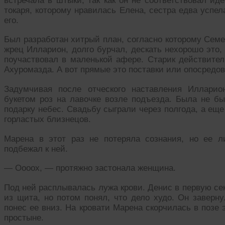
встречала в штыки, так как он не соответствовал ид
токаря, которому нравилась Елена, сестра едва успел
его.
Был разработан хитрый план, согласно которому Семе
жрец Илларион, долго бурчал, дескать нехорошо это,
поучаствовал в маленькой афере. Старик действител
Ахуромазда. А вот прямые это поставки или опосредов
Задумчивая после отческого наставления Иллари
букетом роз на лавочке возле подъезда. Была не б
подарку небес. Свадьбу сыграли через полгода, а ещ
горластых близнецов.
Марена в этот раз не потеряла сознания, но ее л
подбежал к ней.
— Оооох, — протяжно застонала женщина.
Под ней расплывалась лужа крови. Денис в первую се
из щита, но потом понял, что дело худо. Он заверн
понес ее вниз. На кровати Марена скорчилась в позе 
простыне.