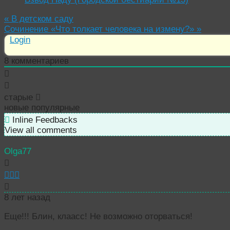
«
В детском саду
Сочинение «Что толкает человека на измену?»
»
Login
8
комментариев
старые
новые
популярные
Inline Feedbacks
View all comments
Olga77
8 лет назад
Еще!!! Блин, клаасс! Не возможно оторваться!