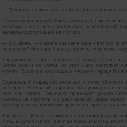
— Отлично, а я пока куплю цветов, для восхитительной
Семен вышел первый, Елена дождалась пока хлопнет д
квартиру. После чего прислонилась к исписанной п
вытерла проступивший на лбу пот.
— Ох, Ленка, — сказала она сама себе – вот это ты в
не хватало? Нет, надо было долдонить, хочу мужа, х
Бородизиной стоило задуматься, откуда у свежесо
более деньги на цветы, но утро было настолько су
момент. Вздохнув, она пошла в часовню к жрецу Иллар
Седовласый старец обстоятельно и мягко объяснил 
нехорошо. Всеблагой старался, выслушивал все ее м
чего она хотела. Так пусть принимает данное бог
говорил, не торопясь и с расстановкой, давая время
квартиры голографический проектор и скрытые динами
Восемь лет, Елена затюкивала всех своих родных и 
этом не делая ничего, для приближения мечты. Мало 