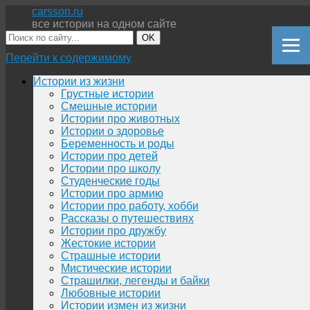
carsson.ru
все истории на одном сайте
OK
Перейти к содержимому
Истории из жизни
Грустные истории
Смешные истории
Истории про животных
Истории о здоровье
Беременность и роды
Истории про детей
Истории про школу
Студенческие годы
Истории про армию
Истории про работу, хобби
Рассказы о путешествиях
Истории про дружбу
Жестокие истории
Страшные истории
Мистические истории
Страшилки, легенды и байки
Любовные истории
Истории измен из жизни