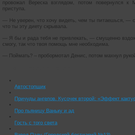
провожал Вереска взглядом, потом повернулся к 
приступа.
— Не уверен, что хочу видеть, чем ты питаешься, — с
что ты эту диету скрывала.
— Я бы и рада тебя не привлекать, — смущенно вздох
смогу, так что твоя помощь мне необходима.
— Поймать? – пробормотал Денис, потом махнул руко
Читать похожие истории:
Автостопщик
Причуды ангелов. Кусочек второй: «Эффект какту
Про пьяницу Ваньку и ад
Гость с того света
Взвод Паду (Городской бестиарий №13)