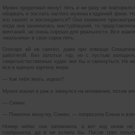
Мужик продолжал минут пять и ни разу не повторилс
оборвать и послать наглого мужика к едреней фене. Но
его хвалят и восхищаются? Она поневоле присматрива
когда она занималась мастурбацией, то представлял
мечтаний, не очень хорошо для реальности. Все знак
«мальчика» в свои сорок пять.
Олигарх ей не светил, даже при помощи Сонцелик
работягой. Без золотых гор, но с пустым холодил
сверхъестественных чудес мог бы и свихнуться. Но ж
все в единую картину мира.
— Как тебя звать, идеал?
Мужик вошел в раж и запнулся на мгновение, потом м
— Семен.
— Помолчи минутку, Семен, — попросила Елена и взял
Номер небес она запомнила, а вот код никак не 
сообразила, да и не успела бы. После трех попыт