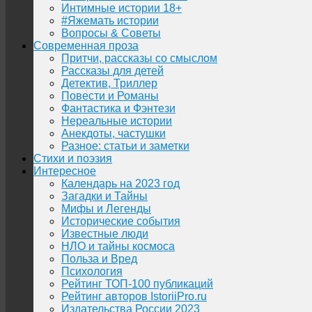
Интимные истории 18+
#Яжемать истории
Вопросы & Советы
Современная проза
Притчи, рассказы со смыслом
Рассказы для детей
Детектив, Триллер
Повести и Романы
Фантастика и Фэнтези
Нереальные истории
Анекдоты, частушки
Разное: статьи и заметки
Стихи и поэзия
Интересное
Календарь на 2023 год
Загадки и Тайны
Мифы и Легенды
Исторические события
Известные люди
НЛО и тайны космоса
Польза и Вред
Психология
Рейтинг ТОП-100 публикаций
Рейтинг авторов IstoriiPro.ru
Издательства России 2023