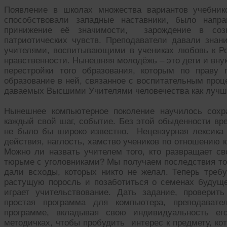
Появление в школах множества вариантов учебник
способствовали западные наставники, было напр
принижение её значимости, зарождение в соз
патриотических чувств. Преподаватели давали знан
учителями, воспитывающими в учениках любовь к Р
нравственности. Нынешняя молодёжь – это дети и вну
перестройки того образования, которым по праву 
образование в ней, связанное с воспитательным проц
даваемых Высшими Учителями человечества как лучше
Нынешнее компьютерное поколение научилось сохр
каждый свой шаг, событие. Без этой обыденности вр
не было бы широко известно. Нецензурная лексика
действия, наглость, хамство учеников по отношению к
Можно ли назвать учителем того, кто развращает св
тюрьме с уголовниками? Мы получаем последствия тог
дали всходы, которых никто не желал. Теперь требу
растущую поросль и позаботиться о семенах будущег
играет учительствование. Дать задание, проверит
простая программа для компьютера, преподавате
программе, вкладывая свою индивидуальность ег
методичках, чтобы пробудить интерес к предмету, кот