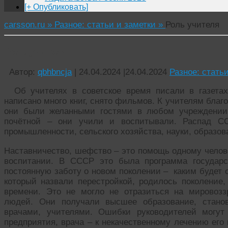
[+ Опубликовать]
carsson.ru »
Разное: статьи и заметки »
Роль учителя
Роль учителя
Автор:
qbhbncja
|
24.04.2024
|
24.04.2024
Разное: стать
Об учителях в советское время писали в газетах,
написано много книг, снято фильмов. К учителям благ
они были желанными гостями в любом учреждении,
почётной – они учили и воспитывали. Распад ССС
промышленности, сельского хозяйства, науки, образов
Наставничество, шефство – это помощь одному челове
воспитании. В СССР это была программа государст
постоянную заботу о новом поколении – каким будет о
который назвали перестройкой, родилось поколение,
времени. Это не могло не отразиться на мировозз
людей. Они получали высшее образование, станов
врачами, учителями. Ошибки руководителей могут
предприятия, врача – к некачественному лечению его