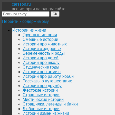
carsson.ru
все истории на одном сайте
OK
Перейти к содержимому
Истории из жизни
Грустные истории
Смешные истории
Истории про животных
Истории о здоровье
Беременность и роды
Истории про детей
Истории про школу
Студенческие годы
Истории про армию
Истории про работу, хобби
Рассказы о путешествиях
Истории про дружбу
Жестокие истории
Страшные истории
Мистические истории
Страшилки, легенды и байки
Любовные истории
Истории измен из жизни