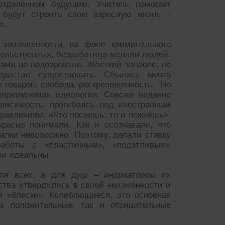
отдалённом будущем. Учитель помогает
 будут строить свою взрослую жизнь –
а.
й защищённости на фоне криминального
овольственных, безработица меняли людей.
 сами не подозревали. Жёсткий занавес, во
рестал существовать. Сбылась мечта
 товаров, свобода, раскрепощенность. Но
приемлемая идеология. Совсем недавно
ависимость, прогибаясь под иностранным
равлениям. «Что посеешь, то и пожнёшь».
красно понимали. Как и осознавали, что
алки невозможно. Поэтому, делали ставку
аботы с «пластичным», «податливым»
ли идеальны.
ля всех, а для душ – индикатором их
ства утвердились в своей неизменности и
м «блеске». Колеблющиеся, это основная
к положительные, так и отрицательные