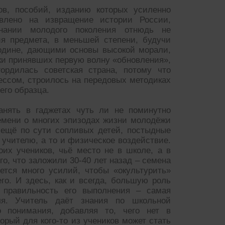
ов, пособий, изданию которых усиленно
авлено на извращение истории России,
нании молодого поколения отнюдь не
ия предмета, в меньшей степени, будучи
одине, дающими основы высокой морали,
ки принявших первую волну «обновления»,
гордилась советская страна, потому что
ессом, строилось на передовых методиках
го образца.
анять в гаджетах чуть ли не поминутно
емени о многих эпизодах жизни молодёжи
 ещё по сути сопливых детей, постыдные
 учителю, а то и физическое воздействие.
оих учеников, чьё место не в школе, а в
о, что заложили 30-40 лет назад – семена
ется много усилий, чтобы «окультурить»
о. И здесь, как и всегда, большую роль
ь правильность его выполнения – самая
ля. Учитель даёт знания по школьной
о понимания, добавляя то, чего нет в
орый для кого-то из учеников может стать