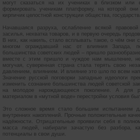
могут сказаться на их учениках в близком или 
формировать ученикам платформу, на которой они
кирпичик целостной конструкции общества, государств
Начавшаяся разруха, ослабление всякой правово
засилья, нехватка товаров, и в первую очередь прод
В них, как накипь, стало всплывать такое, о чём они
многом ограждавший нас от влияния Запада, пе
большинства советских людей – пришло разнообразие
вместе с этим пришло и чуждое нам мышление, не
могучая, суверенная страна стала терять свою нез
давлением, влиянием. И влияние это шло по всем нап
Значение русской поговорки западные идеологи пре
изменить сознание большинства людей советской зак
на молодое нарождающееся поколение. А для р
материалом в «мутной воде» перестройки условия бы
Это сложное время стало большим испытанием д
внутренних накоплений. Прочные положительные каче
надёжности. Отрицательные проявили себя в полно
масса людей, набирали зачастую без разбора, ка
потенциалы в свои души.