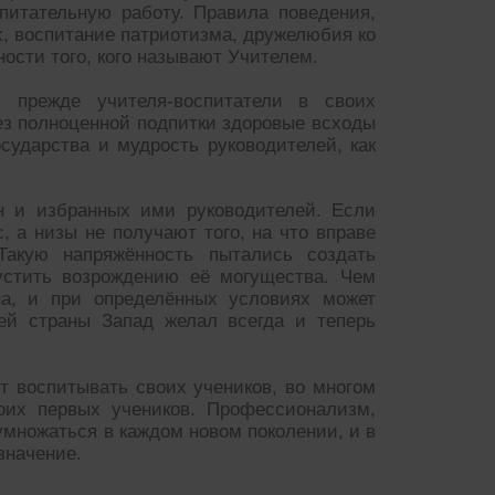
питательную работу. Правила поведения,
х, воспитание патриотизма, дружелюбия ко
ости того, кого называют Учителем.
и прежде учителя-воспитатели в своих
ез полноценной подпитки здоровые всходы
сударства и мудрость руководителей, как
ан и избранных ими руководителей. Если
 а низы не получают того, на что вправе
Такую напряжённость пытались создать
устить возрождению её могущества. Чем
на, и при определённых условиях может
шей страны Запад желал всегда и теперь
ут воспитывать своих учеников, во многом
воих первых учеников. Профессионализм,
множаться в каждом новом поколении, и в
значение.