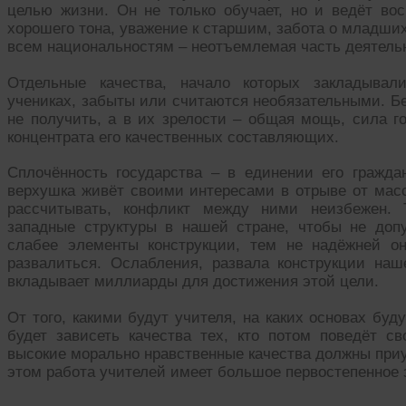
целью жизни. Он не только обучает, но и ведёт вос
хорошего тона, уважение к старшим, забота о младши
всем национальностям – неотъемлемая часть деятельн
Отдельные качества, начало которых закладывал
учениках, забыты или считаются необязательными. Б
не получить, а в их зрелости – общая мощь, сила го
концентрата его качественных составляющих.
Сплочённость государства – в единении его гражд
верхушка живёт своими интересами в отрыве от масс,
рассчитывать, конфликт между ними неизбежен. 
западные структуры в нашей стране, чтобы не доп
слабее элементы конструкции, тем не надёжней о
развалиться. Ослабления, развала конструкции на
вкладывает миллиарды для достижения этой цели.
От того, какими будут учителя, на каких основах буд
будет зависеть качества тех, кто потом поведёт с
высокие морально нравственные качества должны приу
этом работа учителей имеет большое первостепенное 