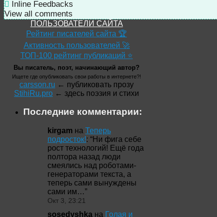
Inline Feedbacks
View all comments
ПОЛЬЗОВАТЕЛИ САЙТА
Рейтинг писателей сайта 🏆
Активность пользователей 🚀
ТОП-100 рейтинг публикаций ⭐
Вы писатель, поэт, начинающий автор?
Ищете где опубликовать свои работы в интернете?!
carsson.ru
← публиковать прозу
StihiRu.pro
← здесь поэзия и стихи
Последние комментарии:
kirgam
на
Теперь
подросток!
: “
Ни фига себе
рост технологий! Ещё года
полтора назад люди
смеялись над роботами-
генераторами текста, а
теперь сами вынуждены
сами им…
”
Окт 3, 23:21
sosedyshka
на
Голая и