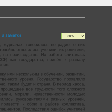
и и заметки
 журналах, говорилось по радио, о них
оговейно относились ученики, их родители,
 на производстве. Их работа считалась
Р, как государства, привёл к развалу
ания.
ку или нескольким в обучении, развитии,
венного уровня. Государство проявляло
но, таким будет и страна. В период хаоса,
 прошедшее все трудности того сложного
рении, морали, нравственности молодых
ились руководителями разных уровней,
 привести к сбою в работе коллектива,
 пациентов. Последствия ошибок учителей