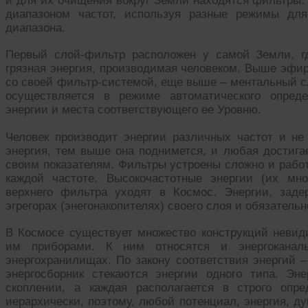
и для их очищения вокруг Земли находятся фильтры.
диапазоном частот, используя разные режимы для
диапазона.
Первый слой-фильтр расположен у самой Земли, гд
грязная энергия, производимая человеком. Выше эфир
со своей фильтр-системой, еще выше – ментальный сл
осуществляется в режиме автоматического опреде
энергии и места соответствующего ее Уровню.
Человек производит энергии различных частот и не
энергия, тем выше она поднимется, и любая достигае
своим показателям. Фильтры устроены сложно и рабо
каждой частоте. Высокочастотные энергии (их мн
верхнего фильтра уходят в Космос. Энергии, зад
эгрегорах (энегонакопителях) своего слоя и обязатель
В Космосе существует множество конструкций невид
им приборами. К ним относятся и энергоканал
энергохранилищах. По закону соответствия энергий –
энергосборник стекаются энергии одного типа. Э
скоплении, а каждая располагается в строго опр
иерархически, поэтому, любой потенциал, энергия, ду