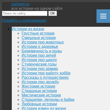
carsson.ru
все истории на одном сайте
OK
Перейти к содержимому
Истории из жизни
Грустные истории
Смешные истории
Истории про животных
Истории о здоровье
Беременность и роды
Истории про детей
Истории про школу
Студенческие годы
Истории про армию
Истории про работу, хобби
Рассказы о путешествиях
Истории про дружбу
Жестокие истории
Страшные истории
Мистические истории
Страшилки, легенды и байки
Любовные истории
Истории измен из жизни