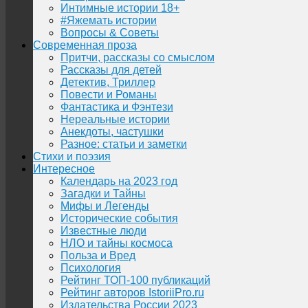
Интимные истории 18+
#Яжемать истории
Вопросы & Советы
Современная проза
Притчи, рассказы со смыслом
Рассказы для детей
Детектив, Триллер
Повести и Романы
Фантастика и Фэнтези
Нереальные истории
Анекдоты, частушки
Разное: статьи и заметки
Стихи и поэзия
Интересное
Календарь на 2023 год
Загадки и Тайны
Мифы и Легенды
Исторические события
Известные люди
НЛО и тайны космоса
Польза и Вред
Психология
Рейтинг ТОП-100 публикаций
Рейтинг авторов IstoriiPro.ru
Издательства России 2023