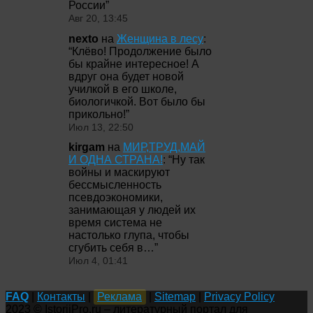
России
”
Авг 20, 13:45
nexto
на
Женщина в лесу
:
“
Клёво! Продолжение было
бы крайне интересное! А
вдруг она будет новой
училкой в его школе,
биологичкой. Вот было бы
прикольно!
”
Июл 13, 22:50
kirgam
на
МИР,ТРУД,МАЙ
И ОДНА СТРАНА!
: “
Ну так
войны и маскируют
бессмысленность
псевдоэкономики,
занимающая у людей их
время система не
настолько глупа, чтобы
сгубить себя в…
”
Июл 4, 01:41
FAQ
|
Контакты
|
Реклама
|
Sitemap
|
Privacy Policy
2023 © IstoriiPro.ru – литературный портал для