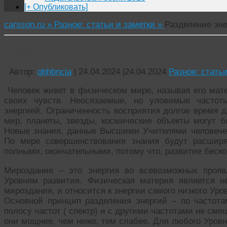
[+ Опубликовать]
carsson.ru »
Разное: статьи и заметки »
Разделение эн
Разделение энергий
Автор:
qbhbncja
|
24.04.2024
|
24.04.2024
Разное: стать
Человек живет в физическом мире, называя его ма
своих чувств. Неосязаемые, но уловимые частот
энергией. Ограниченность восприятия долгое время д
мир, планеты, звезды, космические объекты могут
Новые знания, данные Высшими Учителями человечес
По мере совершенствования знания будут расширят
полными, окончательными, потому что, развитие беско
Мироздание – это энергия во всевозможных прояв
Уровням развития. Физическая материя является н
мироздания, и относится к энергии самого низкого Уро
Основной принцип разделения энергий – по частот
полосу частот ( спектр) и с другими частотами не см
они мощнее, чем ниже, тем слабее. Для любого Уровн