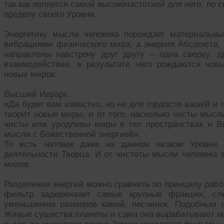
так как является самой высокочастотной для него, по 
пределу своего Уровня.
Энергетику мысли человека порождает материальны
вибрациями физического мира, а энергия Абсолюта, 
направлены навстречу друг другу – одна сверху, 
взаимодействие, в результате чего рождаются нов
новых миров.
Высший Иерарх.
«Да будет вам известно, но не для гордости вашей и 
творит новые миры, и от того, насколько чисты мысли
чисты или уродливы миры в тех пространствах и Вс
мысли с Божественной энергией».
То есть человек даже на данном низком Уровне с
деятельности Творца. И от чистоты мысли человека 
миров.
Разделение энергий можно сравнить по принципу рабо
фильтр задерживает самые крупные фракции, сл
уменьшению размеров камей, песчинок. Подобным 
Живые существа планеты и сама она вырабатывают мн