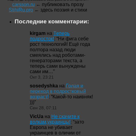
carsson.ru
← публиковать прозу
StihiRu.pro
← здесь поэзия и стихи
Последние комментарии:
kirgam
на
Теперь
подросток!
: “
Ни фига себе
рост технологий! Ещё года
полтора назад люди
смеялись над роботами-
генераторами текста, а
теперь сами вынуждены
сами им…
”
Окт 3, 23:21
sosedyshka
на
Голая и
переход в подростковый
возраст!
: “
Какой-то наивняк!
)))
”
Сен 28, 07:11
VicUa
на
Не скачите к
волкам,украинцы!
: “
зато
Европа не убивает
украинцев в оличии от