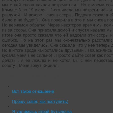
мы с ней снова начали встречаться . Но к моему со
Крым с 3 по 19 июля . 2-ого числа мы встретились и
разлукой . И вскоре , снова ссора . Подруга сказала е
было и не будет ) . Она поверила в это и мы снова п
Но вернемся обратно. Через некоторое время мы пом
из за ссоры. Она приехала домой и спустя неделю мы
итоге она просто сказала что ей надоели эти ссоры 
ошибок. Но на этот раз мы окончательно расстали
сегодня мы увиделись. Она сказала что у нее теперь д
Но в итоге вроде как остались друзьями . Побесились ,
кусала меня ( не сильно) . Просто дайте совет как пос
делать , я ее люблю и не хотел бы с ней перестав
совету . Меня зовут Кирилл.
Читать похожие истории:
Вот такое отношение
Прошу совет, как поступить)
Я увликлась игрой бутылочка