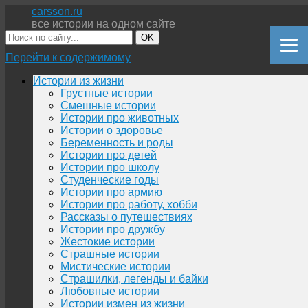
carsson.ru
все истории на одном сайте
OK
Перейти к содержимому
Истории из жизни
Грустные истории
Смешные истории
Истории про животных
Истории о здоровье
Беременность и роды
Истории про детей
Истории про школу
Студенческие годы
Истории про армию
Истории про работу, хобби
Рассказы о путешествиях
Истории про дружбу
Жестокие истории
Страшные истории
Мистические истории
Страшилки, легенды и байки
Любовные истории
Истории измен из жизни