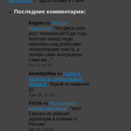
StihiRu.pro
← здесь поэзия и стихи
Последние комментарии:
kirgam
на
Теперь
подросток!
: “
Ни фига себе
рост технологий! Ещё года
полтора назад люди
смеялись над роботами-
генераторами текста, а
теперь сами вынуждены
сами им…
”
Окт 3, 23:21
sosedyshka
на
Голая и
переход в подростковый
возраст!
: “
Какой-то наивняк!
)))
”
Сен 28, 07:11
VicUa
на
Не скачите к
волкам,украинцы!
: “
зато
Европа не убивает
украинцев в оличии от
России
”
Авг 20, 13:45