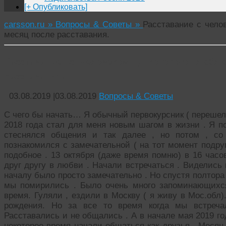
[+ Опубликовать]
carsson.ru »
Вопросы & Советы »
Расставание с чело
месяц после расставания.
Расставание с человеком , которого любл
расставания.
03.08.2019
|
03.08.2019
Вопросы & Советы
С чего бы начать… Я обычный первокурсник ( перешел 
2018 года стал для меня новым шагом в жизни . Я по
стеснялся общения и так далее , но потом , со
познакомился с замечательной ( на тот момент подру
подобное . 13 октября (даже время помню) в 16 час
друг другу в любви . Начали встречаться . Виделись 
началу было просто замечательно . Но спустя полтора
мы помирились . Было очень много запоминающихс
время. Гуляли , ездили в Москву ( я живу в Мос.обл
рождения. Но за все то время когда мы встреча
Расставались и не общались . А в начале мая 2019 г
некоторое время начали общаться как друзья . Месяц