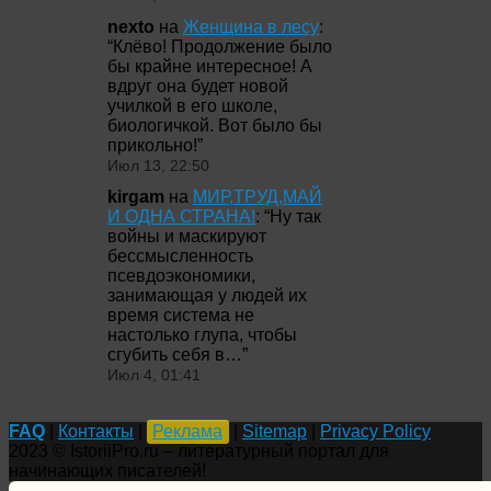
nexto
на
Женщина в лесу
:
“
Клёво! Продолжение было
бы крайне интересное! А
вдруг она будет новой
училкой в его школе,
биологичкой. Вот было бы
прикольно!
”
Июл 13, 22:50
kirgam
на
МИР,ТРУД,МАЙ
И ОДНА СТРАНА!
: “
Ну так
войны и маскируют
бессмысленность
псевдоэкономики,
занимающая у людей их
время система не
настолько глупа, чтобы
сгубить себя в…
”
Июл 4, 01:41
FAQ
|
Контакты
|
Реклама
|
Sitemap
|
Privacy Policy
2023 © IstoriiPro.ru – литературный портал для
начинающих писателей!