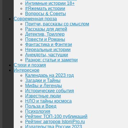
Интимные истории 18+
#Яжемать истории
Вопросы & Советы
Современная проза
Притчи, рассказы со смыслом
Рассказы для детей
Детектив, Триллер
Повести и Романы
Фантастика и Фэнтези
Нереальные истории
Анекдоты, частушки
Разное: статьи и заметки
Стихи и поэзия
Интересное
Календарь на 2023 год
Загадки и Тайны
Мифы и Легенды
Исторические события
Известные люди
НЛО и тайны космоса
Польза и Вред
Психология
Рейтинг ТОП-100 публикаций
Рейтинг авторов IstoriiPro.ru
Издательства России 2023