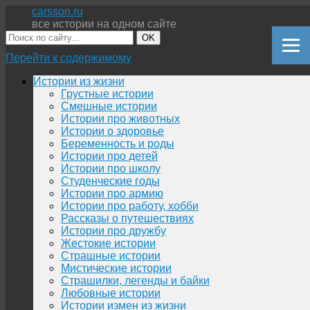
carsson.ru
все истории на одном сайте
OK
Перейти к содержимому
Истории из жизни
Грустные истории
Смешные истории
Истории про животных
Истории о здоровье
Беременность и роды
Истории про детей
Истории про школу
Студенческие годы
Истории про армию
Истории про работу, хобби
Рассказы о путешествиях
Истории про дружбу
Жестокие истории
Страшные истории
Мистические истории
Страшилки, легенды и байки
Любовные истории
Истории измен из жизни