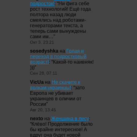
подросток!
: “
Ни фига себе
рост технологий! Ещё года
полтора назад люди
смеялись над роботами-
генераторами текста, а
теперь сами вынуждены
сами им…
”
Окт 3, 23:21
sosedyshka
на
Голая и
переход в подростковый
возраст!
: “
Какой-то наивняк!
)))
”
Сен 28, 07:11
VicUa
на
Не скачите к
волкам,украинцы!
: “
зато
Европа не убивает
украинцев в оличии от
России
”
Авг 20, 13:45
nexto
на
Женщина в лесу
:
“
Клёво! Продолжение было
бы крайне интересное! А
вдруг она будет новой