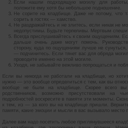
Если нашли подходящую могилу для работы, 
положите ему хотя бы небольшое подношение.
Не сорите на кладбище. Даже не потому, что т
сорить в гостях — хамство.
Не раздражайтесь и не злитесь, если никак не 
недопустимы. Будьте терпеливы. Мертвым спешит
Всегда прислушивайтесь к своим ощущениям. Есл
дальше очень даже могут помочь. Руководств
сторону, куда по ощущениям лучше не сунуться,
— подчинитесь. Если тянет вас для обряда моги
проводите именно на этой могиле.
Уходя, не забывайте вежливо попрощаться и поб
Если вы никогда не работали на кладбище, но хотит
нужно — это вообще определиться с тем, как вы относ
вообще не были на кладбище. Скорее всего вы
родственников, возможно присутствовали на чь
подробностей воскресите в памяти эти моменты. Скон
к тем, из — за кого вы на кладбище пришли. Вернит
памяти, какие эмоции и мысли в вас вызывало место 
Далее вам надо посетить любое приглянувшееся клад
на кладбище, где захоронены ваши родичи. Наве