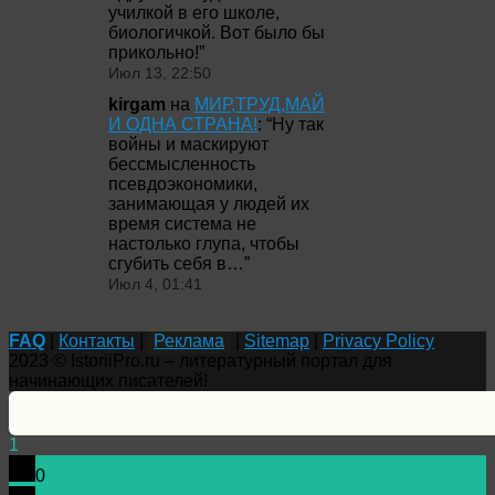
училкой в его школе,
биологичкой. Вот было бы
прикольно!
”
Июл 13, 22:50
kirgam
на
МИР,ТРУД,МАЙ
И ОДНА СТРАНА!
: “
Ну так
войны и маскируют
бессмысленность
псевдоэкономики,
занимающая у людей их
время система не
настолько глупа, чтобы
сгубить себя в…
”
Июл 4, 01:41
FAQ
|
Контакты
|
Реклама
|
Sitemap
|
Privacy Policy
2023 © IstoriiPro.ru – литературный портал для
начинающих писателей!
1
0