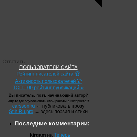
Ответить
ПОЛЬЗОВАТЕЛИ САЙТА
Рейтинг писателей сайта 🏆
Активность пользователей 🚀
ТОП-100 рейтинг публикаций ⭐
Вы писатель, поэт, начинающий автор?
Ищете где опубликовать свои работы в интернете?!
carsson.ru
← публиковать прозу
StihiRu.pro
← здесь поэзия и стихи
Последние комментарии:
kirgam
на
Теперь