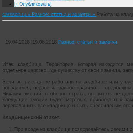
[+ Опубликовать]
carsson.ru »
Разное: статьи и заметки »
Работа на кла
Работа на кладбище
19.04.2018
|
19.06.2018
Разное: статьи и заметки
Итак, кладбище. Территория, которая находится 
отдельное царство, где существуют свои правила, зак
Если вы никогда не работали на кладбище или у вас
понравился, первое и главное правило — вы должны 
Никаких эмоций, особенно страха, вы питать не дол
хлещущие эмоции будят мертвых, привлекают к вам
переполошить все кладбище и быть обессиленым его
Кладбищенский этикет:
При входе на кладбище поздоровайтесь своими с