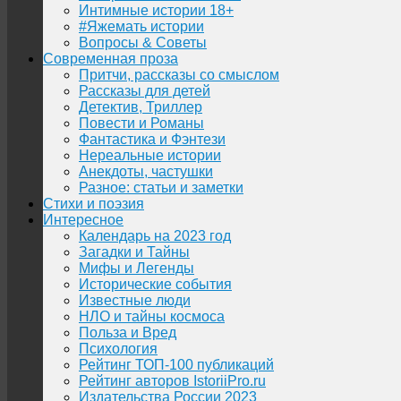
Интимные истории 18+
#Яжемать истории
Вопросы & Советы
Современная проза
Притчи, рассказы со смыслом
Рассказы для детей
Детектив, Триллер
Повести и Романы
Фантастика и Фэнтези
Нереальные истории
Анекдоты, частушки
Разное: статьи и заметки
Стихи и поэзия
Интересное
Календарь на 2023 год
Загадки и Тайны
Мифы и Легенды
Исторические события
Известные люди
НЛО и тайны космоса
Польза и Вред
Психология
Рейтинг ТОП-100 публикаций
Рейтинг авторов IstoriiPro.ru
Издательства России 2023