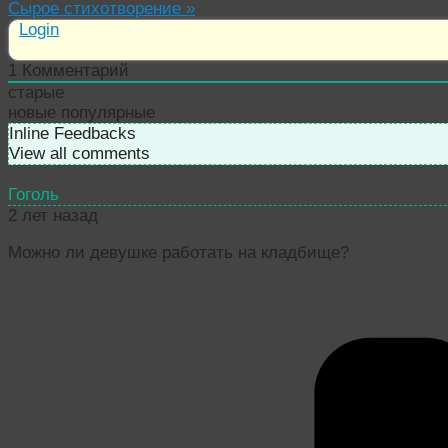
Сырое стихотворение
»
Login
1
Комментарий
старые
новые
популярные
Inline Feedbacks
View all comments
Гоголь
2 лет назад
Можно ли девушке работать на кладбище?