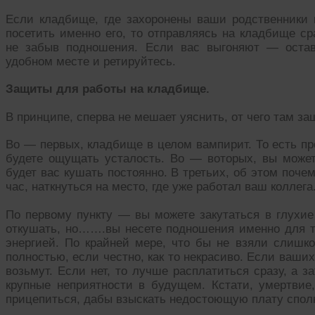
Если кладбище, где захоронены ваши родственники 
посетить именно его, то отправляясь на кладбище сра
не забыв подношения. Если вас выгоняют — остав
удобном месте и ретируйтесь.
Защиты для работы на кладбище.
В принципе, сперва не мешает уяснить, от чего там з
Во — первых, кладбище в целом вампирит. То есть п
будете ощущать усталость. Во — воторых, вы может
будет вас кушать постоянно. В третьих, об этом поче
час, наткнуться на место, где уже работал ваш коллега
По первому пункту — вы можете закутаться в глухие
откушать, но…….вы несете подношения именно для то
энергией. По крайней мере, что бы не взяли слишко
полностью, если честно, как то некрасиво. Если ваших
возьмут. Если нет, то лучше расплатиться сразу, а 
крупные неприятности в будущем. Кстати, умертвие
прицепиться, дабы взыскать недостоющую плату спол