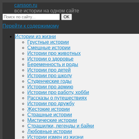
carsson.ru
все истории на одном сайте
OK
Перейти к содержимому
Истории из жизни
Грустные истории
Смешные истории
Истории про животных
Истории о здоровье
Беременность и роды
Истории про детей
Истории про школу
Студенческие годы
Истории про армию
Истории про работу, хобби
Рассказы о путешествиях
Истории про дружбу
Жестокие истории
Страшные истории
Мистические истории
Страшилки, легенды и байки
Любовные истории
Истории измен из жизни