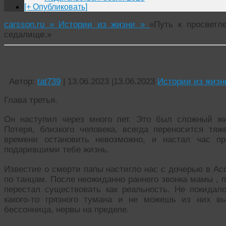
[+ Опубликовать]
carsson.ru »
Истории из жизни »
«Путь к просветл
седалище.»
«Путь к просветлению или Когда жареный пету
Автор:
tat739
|
13.06.2023
|
13.06.2023
Истории из жизн
Глава третья.
Он наступил через много лет. Это был сложный жи
Потеря, близкого человека, всегда переносится тяж
времени остановить невозможно, и настал час 
подарившими тебе жизнь.
Известие о смерти папы настигло нас с дочерью в Ас
по танцам. После неожиданно раннего звонка мамы , 
перестал существовать как реальность. Не покида
какого-то грязного тумана и не можешь из них вы
бессонница, нервы на пределе.