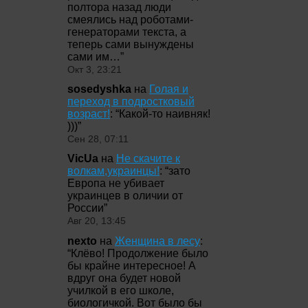
полтора назад люди
смеялись над роботами-
генераторами текста, а
теперь сами вынуждены
сами им…
”
Окт 3, 23:21
sosedyshka
на
Голая и
переход в подростковый
возраст!
: “
Какой-то наивняк!
)))
”
Сен 28, 07:11
VicUa
на
Не скачите к
волкам,украинцы!
: “
зато
Европа не убивает
украинцев в оличии от
России
”
Авг 20, 13:45
nexto
на
Женщина в лесу
:
“
Клёво! Продолжение было
бы крайне интересное! А
вдруг она будет новой
училкой в его школе,
биологичкой. Вот было бы