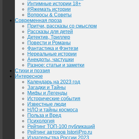
Интимные истории 18+
#Яжемать истории
Вопросы & Советы
Современная проза
Притчи, рассказы со смыслом
Рассказы для детей
Детектив, Триллер
Повести и Романы
Фантастика и Фэнтези
Нереальные истории
Анекдоты, частушки
Разное: статьи и заметки
Стихи и поэзия
Интересное
Календарь на 2023 год
Загадки и Тайны
Мифы и Легенды
Исторические события
Известные люди
НЛО и тайны космоса
Польза и Вред
Психология
Рейтинг ТОП-100 публикаций
Рейтинг авторов IstoriiPro.ru
Издательства России 2023