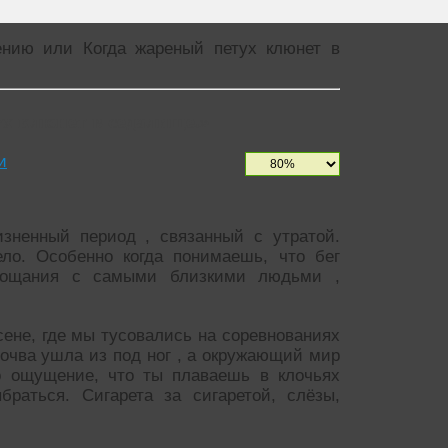
ению или Когда жареный петух клюнет в
х клюнет в седалище.»
и
зненный период , связанный с утратой.
ело. Особенно когда понимаешь, что бег
прощания с самыми близкими людьми ,
сене, где мы тусовались на соревнованиях
почва ушла из под ног , а окружающий мир
ло ощущение, что ты плаваешь в клочьях
браться. Сигарета за сигаретой, слёзы,