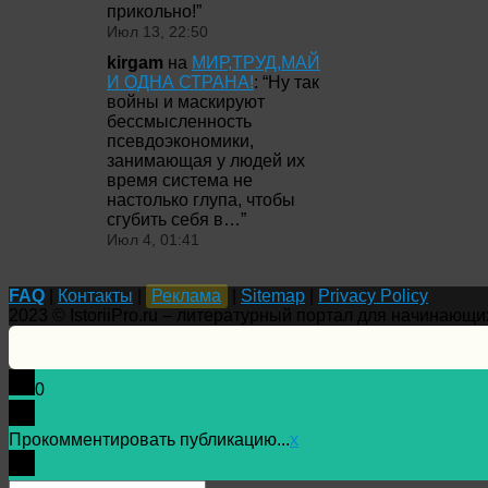
прикольно!
”
Июл 13, 22:50
kirgam
на
МИР,ТРУД,МАЙ
И ОДНА СТРАНА!
: “
Ну так
войны и маскируют
бессмысленность
псевдоэкономики,
занимающая у людей их
время система не
настолько глупа, чтобы
сгубить себя в…
”
Июл 4, 01:41
FAQ
|
Контакты
|
Реклама
|
Sitemap
|
Privacy Policy
2023 © IstoriiPro.ru – литературный портал для начинающи
0
Прокомментировать публикацию...
x