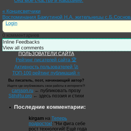
Она моё счастье и наказание.
«
Концесветчики
Воспоминания Бажутиной Н.А. жительницы с.Б.Соснов
Login
0
комментариев
Inline Feedbacks
View all comments
ПОЛЬЗОВАТЕЛИ САЙТА
Рейтинг писателей сайта 🏆
Активность пользователей 🚀
ТОП-100 рейтинг публикаций ⭐
Вы писатель, поэт, начинающий автор?
Ищете где опубликовать свои работы в интернете?!
carsson.ru
← публиковать прозу
StihiRu.pro
← здесь поэзия и стихи
Последние комментарии:
kirgam
на
Теперь
подросток!
: “
Ни фига себе
рост технологий! Ещё года