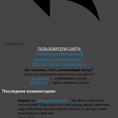
Ответить
ПОЛЬЗОВАТЕЛИ САЙТА
Рейтинг писателей сайта 🏆
Активность пользователей 🚀
ТОП-100 рейтинг публикаций ⭐
Вы писатель, поэт, начинающий автор?
Ищете где опубликовать свои работы в интернете?!
carsson.ru
← публиковать прозу
StihiRu.pro
← здесь поэзия и стихи
Последние комментарии:
kirgam
на
Теперь подросток!
: “
Ни фига себе рост
технологий! Ещё года полтора назад люди смеялись
над роботами-генераторами текста, а теперь сами
вынуждены сами им…
”
Окт 3, 23:21