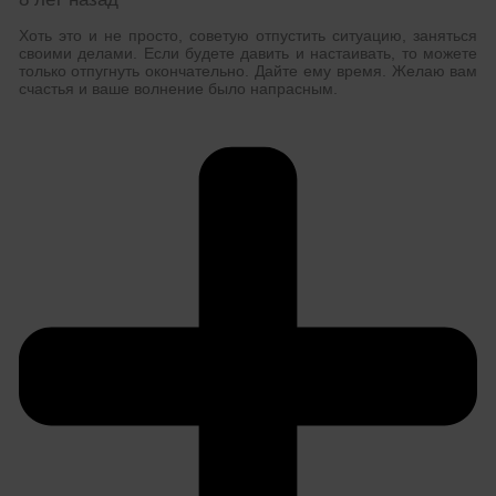
Хоть это и не просто, советую отпустить ситуацию, заняться
своими делами. Если будете давить и настаивать, то можете
только отпугнуть окончательно. Дайте ему время. Желаю вам
счастья и ваше волнение было напрасным.