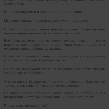
Потом пригласил меня на свидание, я конечно не сразу
согласилась.
Но потом подумала и приняла его приглашение.
Мы с ним хорошо провели время, гуляли, общались.
Потом он предложил мне встречаться, я где то 2 дня думала
над его предложением, но в итоге согласилась.
Всё было отлично, частые звонки, смс-ки, внимание, часто
виделись, сам говорил что приедит, когда уезжал на работу я
его провожала, в общем романтика.
Потом он познакомил меня со своими родителями, кажется
всё отлично, мы уже 3 месяца вместе.
Но сейчас происходит что то не понятное, стал реже звонить
за день где то 2-3 раза).
Смс не пишет, бывало что и на мои не отвечает. Видимся не
так часто как было. Он уверяет что все хорошо.
Но такая резкая перемена меня пугает, я постоянно без
настроения, часто думаю над этим, и незнаю что делать.
Подскажите, пожалуйста)))