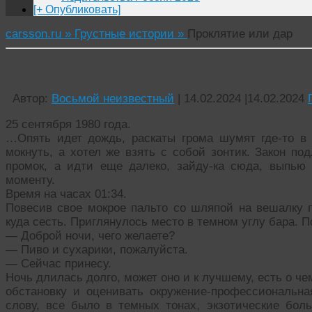
[+ Опубликовать]
carsson.ru »
Грустные истории »
Проклятие или дар
Проклятие или дар
Автор:
Восьмой неизвестный
|
14.02.2024
|
14.02.2024
25 сентября 1980 года.
…Опять идет дождь, раскаты грома шумят где-то в
мокнуть, а хотел же взять с собой зонтик. Закон по
промок, а идти еще далеко, зайду-ка сюда, выпью 
моменту.
Время на часах 01:34.
Повесив свое мокрое пальто со шляпой на вешалку п
куда сесть. Приглянулось место в темном углу бара. 
— Доброй ночи, чего желаете?
— Пиво и сухарики, пожалуйста.
— Сейчас принесу.
Ночь длилась долго, может оно и к лучшему, есть о ч
обстановку и оценивать окружение-профессиональна
слову, все было в темных тонах, экзотические бол