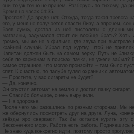
они-то уж точно не причём. Разберусь по-тихому, да р
Время на часах 04:35.
Проспал? Да вроде нет. Откуда, тогда такая тревога 
его, у меня не получается спасти Лизу, а впрочем, сон 
Взяв сумку, достал из неё пистолеты с длинными
магазины, задумался стоит ли вообще брать? Хоть и
громко, мы же не в фильме, где звука при выстреле 
крайней случай. Убрал под куртку, чтоб не привл
Капитан должен быть на самом верху. Путь не близки
себя по карманам в поисках пачки, не ужели забыл? В
самое страшное, что могло произойти – там было пуст
спят. К счастью, по палубе гулял охранник с автоматом
— Простите, у вас сигареты не будет?
— Да, конечно.
Он опустил автомат на землю и достал пачку сигарет.
— Спасибо большое, очень выручили.
— На здоровье.
После чего мы разошлись по разным сторонам. Мы не
же обернулись посмотреть друг на друга. Луна, конечн
звёзды яро сверкают. Так бы остался курить эту 
бесконечного моря. Работа есть работа. Поднявшись 
Не знаю куда конкретно идти, поэтому просто прогуляю