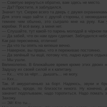
— Советую вернуться обратно, вам здесь не место.
— Да? Простите, я заблудился.
Значит тут. Скорее всего та дверь с двумя охранниками
Для этого надо зайти с другой стороны, с неожиданно
темнее чем обычно, это сыграло мне на руку. Как 
коробки. Я всё вижу, а меня нет.
— Слушайте, тут какой-то парень молодой в чёрном па
— Да забей, что он нам один сделает. Заблудился неб
Как раз пересменка, отлично!
— Да что ты опять на кипеше вечно.
— Наверное, вы правы, что я переживаю постоянно.
— Да зелёный ты ещё, потому что, ладно идите отдых
— Мы ушли.
Великолепно. В ближайшее время кроме этих двоих ни
Задушу их своей силой и к капитану.
— Кх… что за чёрт… дышать… не могу.
— Кхх…
Так. И аккуратненько за борт. Надеюсь, звуки и б
вылезать, вроде, по близости никого. Ну конечно, д
заначит подплываем, надо торопиться. Надо ломать з
Захожу.
— Эй! Кто ты…