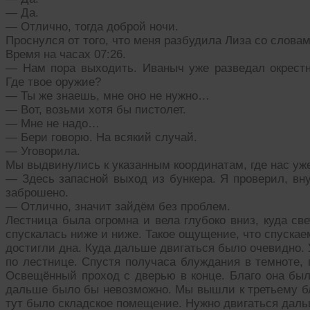
— Да.
— Отлично, тогда доброй ночи.
Проснулся от того, что меня разбудила Лиза со словам
Время на часах 07:26.
— Нам пора выходить. Иваныч уже разведал окрестн
Где твое оружие?
— Ты же знаешь, мне оно не нужно…
— Вот, возьми хотя бы пистолет.
— Мне не надо…
— Бери говорю. На всякий случай.
— Уговорила.
Мы выдвинулись к указанным координатам, где нас уж
— Здесь запасной выход из бункера. Я проверил, вну
заброшено.
— Отлично, значит зайдём без проблем.
Лестница была огромна и вела глубоко вниз, куда св
спускалась ниже и ниже. Такое ощущение, что спуска
достигли дна. Куда дальше двигаться было очевидно.
по лестнице. Спустя получаса блуждания в темноте,
Освещённый проход с дверью в конце. Благо она был
дальше было бы невозможно. Мы вышли к третьему бло
тут было складское помещение. Нужно двигаться даль