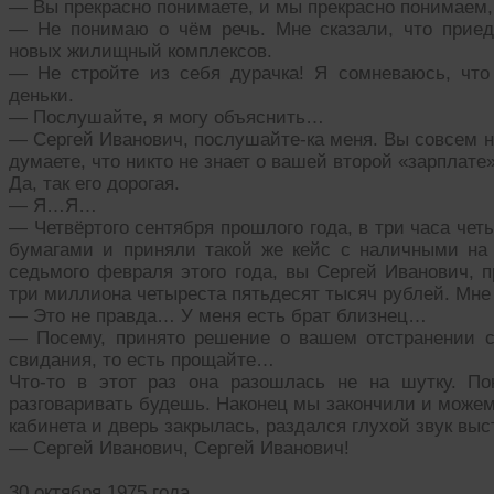
— Вы прекрасно понимаете, и мы прекрасно понимаем,
— Не понимаю о чём речь. Мне сказали, что приед
новых жилищный комплексов.
— Не стройте из себя дурачка! Я сомневаюсь, чт
деньки.
— Послушайте, я могу объяснить…
— Сергей Иванович, послушайте-ка меня. Вы совсем н
думаете, что никто не знает о вашей второй «зарплате
Да, так его дорогая.
— Я…Я…
— Четвёртого сентября прошлого года, в три часа чет
бумагами и приняли такой же кейс с наличными на
седьмого февраля этого года, вы Сергей Иванович, 
три миллиона четыреста пятьдесят тысяч рублей. Мне
— Это не правда… У меня есть брат близнец…
— Посему, принято решение о вашем отстранении с
свидания, то есть прощайте…
Что-то в этот раз она разошлась не на шутку. П
разговаривать будешь. Наконец мы закончили и можем
кабинета и дверь закрылась, раздался глухой звук выс
— Сергей Иванович, Сергей Иванович!
30 октября 1975 года.