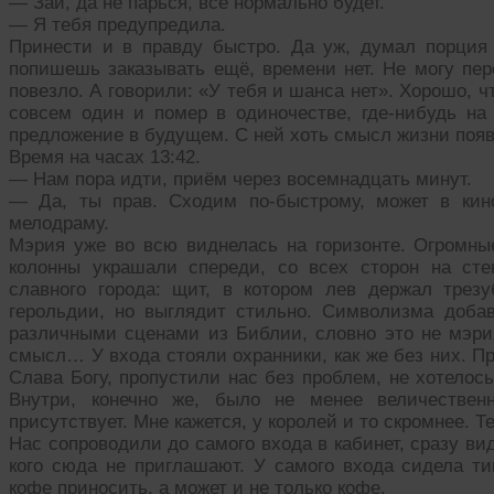
— Зай, да не парься, всё нормально будет.
— Я тебя предупредила.
Принести и в правду быстро. Да уж, думал порция 
попишешь заказывать ещё, времени нет. Не могу пере
повезло. А говорили: «У тебя и шанса нет». Хорошо, чт
совсем один и помер в одиночестве, где-нибудь н
предложение в будущем. С ней хоть смысл жизни появ
Время на часах 13:42.
— Нам пора идти, приём через восемнадцать минут.
— Да, ты прав. Сходим по-быстрому, может в кин
мелодраму.
Мэрия уже во всю виднелась на горизонте. Огромны
колонны украшали спереди, со всех сторон на сте
славного города: щит, в котором лев держал трез
герольдии, но выглядит стильно. Символизма доба
различными сценами из Библии, словно это не мэрия
смысл… У входа стояли охранники, как же без них. Пр
Слава Богу, пропустили нас без проблем, не хотелос
Внутри, конечно же, было не менее величественн
присутствует. Мне кажется, у королей и то скромнее. Т
Нас сопроводили до самого входа в кабинет, сразу вид
кого сюда не приглашают. У самого входа сидела ти
кофе приносить, а может и не только кофе.