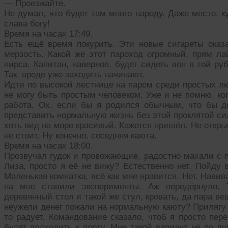
— Проезжайте.
Не думал, что будет там много народу. Даже место, к
слава богу!
Время на часах 17:49.
Есть ещё время покурить. Эти новые сигареты оказа
мерзость. Какой же этот пароход огромный, прям ла
пирса. Капитан, наверное, будет сидеть вон в той р
Так, вроде уже заходить начинают.
Идти по высокой лестнице на паром среди простых лю
не могу быть простым человеком. Уже и не помню, ко
работа. Ох, если бы я родился обычным, что бы 
представить нормальную жизнь без этой проклятой си
хоть вид на море красивый. Кажется пришёл. Не откр
не стоит. Ну конечно, соседняя каюта.
Время на часах 18:00.
Прозвучал гудок и провожающие, радостно махали с п
Лиза, просто я её не вижу? Естественно нет. Пойду в
Маленькая комнатка, всё как мне нравится. Нет. Навив
на мне ставили эксперименты. Аж передёрнуло. Т
деревянный стол и такой же стул, кровать, да пара ве
неужели денег пожали на нормальную каюту? Прилягу н
то радует. Командование сказало, чтоб я просто пер
будет подходить к порту. Мне такой вариант не по 