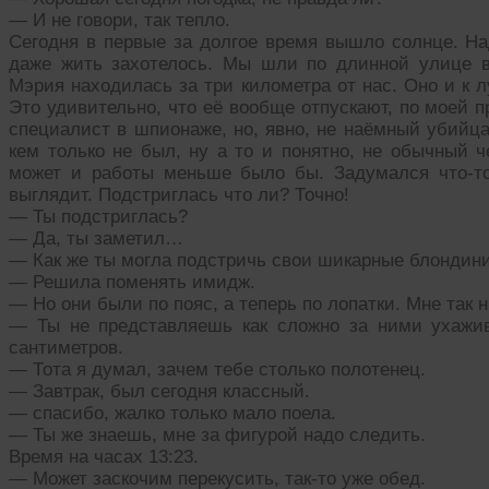
— И не говори, так тепло.
Сегодня в первые за долгое время вышло солнце. На
даже жить захотелось. Мы шли по длинной улице в 
Мэрия находилась за три километра от нас. Оно и к 
Это удивительно, что её вообще отпускают, по моей п
специалист в шпионаже, но, явно, не наёмный убийца
кем только не был, ну а то и понятно, не обычный ч
может и работы меньше было бы. Задумался что-то. 
выглядит. Подстриглась что ли? Точно!
— Ты подстриглась?
— Да, ты заметил…
— Как же ты могла подстричь свои шикарные блондин
— Решила поменять имидж.
— Но они были по пояс, а теперь по лопатки. Мне так 
— Ты не представляешь как сложно за ними ухажива
сантиметров.
— Тота я думал, зачем тебе столько полотенец.
— Завтрак, был сегодня классный.
— спасибо, жалко только мало поела.
— Ты же знаешь, мне за фигурой надо следить.
Время на часах 13:23.
— Может заскочим перекусить, так-то уже обед.