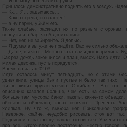
— Я не могу пошевелить рукой.
Пришлось демонстративно поднять его в воздух. Надею
— Кх… Я… задыхаюсь…
— Какого хрена, он взлетел!
— а ну парни, убьём его.
Такие слабые, раскидал их по разным сторонам, 
вернуться в бар, чтоб допить пиво.
— Нет, нет, не забирайте. Я допью.
— Я думала вы уже не придёте. Вас не сильно обежал
— Да не, вы что… Можно сказать мы договорились. Бу
Как раз дождь закончился и плащ высох. Надо идти. 
милая девочка, пусть порадуется.
Время на часах 02:03.
Идти осталось минут пятнадцать, но с этими бе
удивление, улицы были пустые и было так тихо. Н
жизнь кипит круглосуточно. Ошибался. Вот тот п
описанию казался больше, чем есть на самом деле
больше там мусора: банки, пакеты, какие-то объедки,
обосано и облёвано, запах конечно… Прелесть бол
хлипкая. Ну что ж, выбора нет. Прикольное графф
Наверное, крайне, неудобно рисовать, стоя вот так,
Поднявшись на крышу, начал готовиться. У меня оста
про всё. Этого вполне достаточно. Честно говоря, 