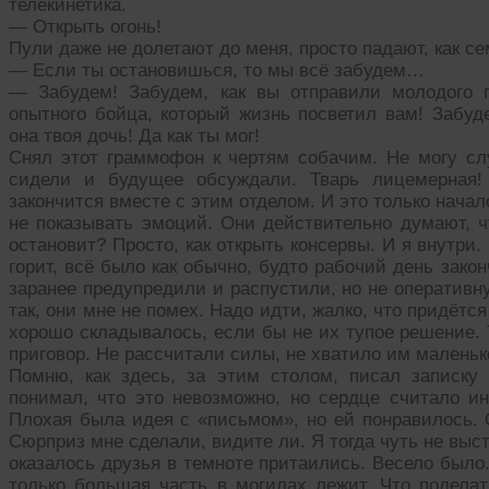
телекинетика.
— Открыть огонь!
Пули даже не долетают до меня, просто падают, как се
— Если ты остановишься, то мы всё забудем…
— Забудем! Забудем, как вы отправили молодого п
опытного бойца, который жизнь посветил вам! Забуд
она твоя дочь! Да как ты мог!
Снял этот граммофон к чертям собачим. Не могу сл
сидели и будущее обсуждали. Тварь лицемерная! 
закончится вместе с этим отделом. И это только начало
не показывать эмоций. Они действительно думают, ч
остановит? Просто, как открыть консервы. И я внутри. 
горит, всё было как обычно, будто рабочий день зак
заранее предупредили и распустили, но не оперативну
так, они мне не помех. Надо идти, жалко, что придёт
хорошо складывалось, если бы не их тупое решение.
приговор. Не рассчитали силы, не хватило им маленьк
Помню, как здесь, за этим столом, писал записку
понимал, что это невозможно, но сердце считало ина
Плохая была идея с «письмом», но ей понравилось. 
Сюрприз мне сделали, видите ли. Я тогда чуть не выс
оказалось друзья в темноте притаились. Весело было.
только большая часть в могилах лежит. Что поделат