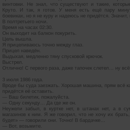
винтовки. Не знал, что существуют и такие, котор
Круто. И так, я готов. У меня есть ещё пару мину
боевиках, но я не куру и надеюсь не придётся. Значит,
В полтретьего ночи.
Время на часах 02:30.
Он выходит на балкон покурить.
Цель вышла.
Я прицеливаюсь точно между глаз.
Прицел наведён.
Выдыхая, медленно тяну спусковой крючок.
Выстрел.
Отлично! С первого раза, даже тапочек слетел… ну всё
3 июля 1986 года.
Вроде бы суда заезжать. Хорошая машина, прям всё к
придётся её оставить.
— Ваш билетик, пожалуйста.
— Одну секунду… Да где же он.
Неужели забыл, в куртке нет, в штанах нет, а в су
магазинов к ним. Я же говорил, что не хочу их брат
будет» — говорили они. Точно! В бардачке…
— Вот, возьмите.