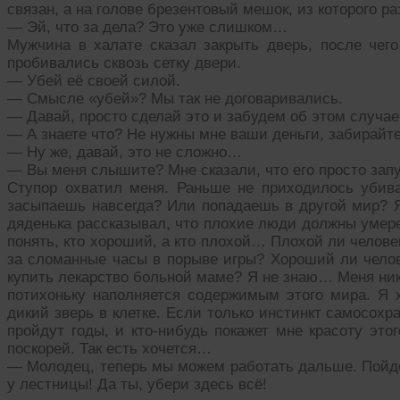
связан, а на голове брезентовый мешок, из которого р
— Эй, что за дела? Это уже слишком…
Мужчина в халате сказал закрыть дверь, после чего
пробивались сквозь сетку двери.
— Убей её своей силой.
— Смысле «убей»? Мы так не договаривались.
— Давай, просто сделай это и забудем об этом случае
— А знаете что? Не нужны мне ваши деньги, забирайте
— Ну же, давай, это не сложно…
— Вы меня слышите? Мне сказали, что его просто запу
Ступор охватил меня. Раньше не приходилось убива
засыпаешь навсегда? Или попадаешь в другой мир? Я 
дяденька рассказывал, что плохие люди должны умере
понять, кто хороший, а кто плохой… Плохой ли челове
за сломанные часы в порыве игры? Хороший ли челов
купить лекарство больной маме? Я не знаю… Меня никт
потихоньку наполняется содержимым этого мира. Я х
дикий зверь в клетке. Если только инстинкт самосохр
пройдут годы, и кто-нибудь покажет мне красоту это
поскорей. Так есть хочется…
— Молодец, теперь мы можем работать дальше. Пойдём
у лестницы! Да ты, убери здесь всё!