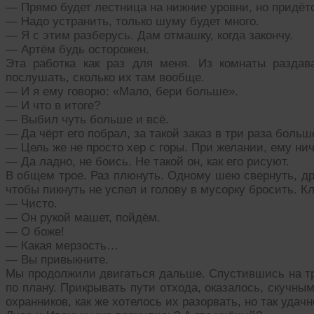
— Прямо будет лестница на нижние уровни, но придётс
— Надо устранить, только шуму будет много.
— Я с этим разберусь. Дам отмашку, когда закончу.
— Артём будь осторожен.
Эта работка как раз для меня. Из комнаты разда
послушать, сколько их там вообще.
— И я ему говорю: «Мало, бери больше».
— И что в итоге?
— Выбил чуть больше и всё.
— Да чёрт его побрал, за такой заказ в три раза больш
— Цель же не просто хер с горы. При желании, ему нич
— Да ладно, не боись. Не такой он, как его рисуют.
В общем трое. Раз плюнуть. Одному шею свернуть, др
чтобы пикнуть не успел и голову в мусорку бросить. Кл
— Чисто.
— Он рукой машет, пойдём.
— О боже!
— Какая мерзость…
— Вы привыкните.
Мы продолжили двигаться дальше. Спустившись на тр
по плану. Прикрывать пути отхода, оказалось, скучны
охранников, как же хотелось их разорвать, но так удач