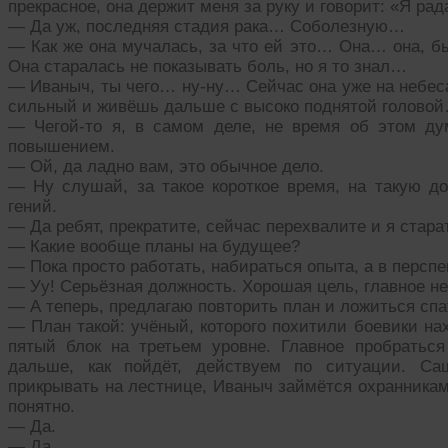
прекрасное, она держит меня за руку и говорит: «Я ра
— Да уж, последняя стадия рака… Соболезную…
— Как же она мучалась, за что ей это… Она… она, б
Она старалась не показывать боль, но я то знал…
— Иваныч, ты чего… ну-ну… Сейчас она уже на небеса
сильный и живёшь дальше с высоко поднятой голово
— Чегой-то я, в самом деле, не время об этом д
повышением.
— Ой, да ладно вам, это обычное дело.
— Ну слушай, за такое короткое время, на такую до
гений.
— Да ребят, прекратите, сейчас перехвалите и я стара
— Какие вообще планы на будущее?
— Пока просто работать, набираться опыта, а в перспе
— Уу! Серьёзная должность. Хорошая цель, главное не
— А теперь, предлагаю повторить план и ложиться спа
— План такой: учёный, которого похитили боевики нах
пятый блок на третьем уровне. Главное пробратьс
дальше, как пойдёт, действуем по ситуации. Са
прикрывать на лестнице, Иваныч займётся охранниками
понятно.
— Да.
— Да.