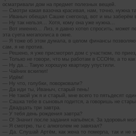
осматривали дом на предмет полезных вещей.
— Смотри какая вазочка красивая, нам, точно, нужна т
— Иваныч обещал Сашке снегоход, вот и мы заберём в
— Ну так нельзя… Хотя, кому она уже нужна…
— Вот именно… Лиз, я давно хотел спросить, может пе
эта суета мегаполиса в окне.
— Я тоже об этом думала, в целом финансы позволяют,
сам, я не против.
— Решено, я уже присмотрел дом с участком, по приез
— Только не говори, что мы работам в ССОНе, а то ка
— Ну да… Такую хорошую квартиру упустили.
— Чайник вскипел!
— Идём!
— Ну что, голубки, поворковали?
— Да иди ты, Иваныч, старый пень!
— Не такой уж я и старый, мне всего то пятьдесят оди
— Сашка тебе в сыновья годится, а говоришь не стары
— Двадцать три завтра.
— У тебя день рождения завтра?
— О! Значит после задания напьёмся. За здоровья мо
— Я смотрю, ты с алкоголем не завязал?
— Да. Слушай Артём, как жена то померла, так и не м