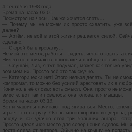
4 сентября 1988 года.
Время на часах 03:01.
Посмотрел на часы. Как же хочется спать…
— Почему мы не можем их просто схватить, уже всё 
далее?
— Артём, не всё в этой жизни решается силой. Сейча
сделано.
— Скорей бы в кроватку…
Не мой это метод работы – сидеть, чего-то ждать, а си
Ничего не понимаю в шпионаже и вообще не считаю, ч
— Слушай, Лиз, я тут подумал, может как только увид
возьмём их. Просто всё это так скучно.
— Категорически нет! Этого нельзя делать. Ты не смо
компромат, то можно без усилий арестовать их в любо
Конечно, в её словах есть смысл. Она, просто не може
вместе, вот так и повелось: она голова, а я мышцы.
Время на часах 03:13.
Вот и машины начинают подтягиваться. Место, конечно
играет это на руку. Очень много коробок из дерева,
всюду и как удачно стоя три больших ангара, кото
Просто идеальное место для совершения сделок. Мы 
порта слева от ангаров. Обычно на крышу не попасть,