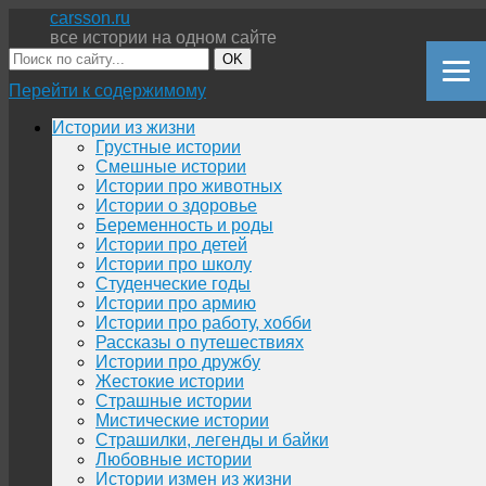
carsson.ru
все истории на одном сайте
OK
Перейти к содержимому
Истории из жизни
Грустные истории
Смешные истории
Истории про животных
Истории о здоровье
Беременность и роды
Истории про детей
Истории про школу
Студенческие годы
Истории про армию
Истории про работу, хобби
Рассказы о путешествиях
Истории про дружбу
Жестокие истории
Страшные истории
Мистические истории
Страшилки, легенды и байки
Любовные истории
Истории измен из жизни