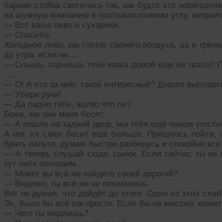
барная стойка светилась так, как будто это новогодня
на шумную компанию в противоположном углу, неприят
— Вот ваше пиво и сухарики.
— Спасибо.
Холодное пиво, как глоток свежего воздуха, да и гренк
до утра, если не…
— Слышь, парниша, тебя мама домой еще не звала? П
-…
— О! А что за кейс такой интересный? Дорого выгляди
— Убери руки!
— Да ладно тебе, жалко что ли?
Боже, как они меня бесят.
— А пошли на задний двор, мы тебя ещё пивом угос
А нет, их смех бесит ещё больше. Пришлось пойти, а
брать пальто, думаю быстро разберусь и спокойно всё
— А теперь слушай сюда, сынок. Если сейчас ты не 
тут тебя почикаем.
— Может вы всё же пойдёте своей дорогой?
— Видимо, ты всё же не понимаешь.
Вот не думал, что дойдёт до этого. Один из этих сла
Эх, было бы всё так просто. Если бы не миссия, может
— Чего ты медлишь?