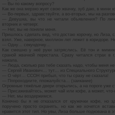
— Вы по какому вопросу?
Как же она мерзко жует свою жвачку, зуб даю, в мини
— Во-первых, здравствуйте, а во-вторых, мы на разгово
— Девушка, вы что не читали объявления? По лич
вторник и четверг.
— Нет, вы не поняли меня.
Пришлось сделать вид, что достаю корочку, но Лиза, сл
взял. Уже, наверное, миллион лет лежит в коридоре. Не
— Одну… секундочку…
Как смешно у неё руки затряслись. Её тон и мимик
сраной жвачкой перестала. Сразу читался страх в г
нажала.
— Люда, сколько раз тебе сказать надо, чтобы меня не
— Сергей Иванович… тут… из Специального Структур
— О чёрт… ССОН прибыл, что ты сразу не сказала!
— Пппроходиите, ппожалуйста… (заикание)
Огромные тяжёлые двери открылись, а на пороге уже с
— Присаживайтесь, может чай или кофе, а может, что-
— Нет, мы воздержимся.
Конечно бы я не отказался от кружечки кофе, но зд
поручено просто охранять, но как же хочется встав
нравится этот тип. Но увы, Лиза больше подкована в э