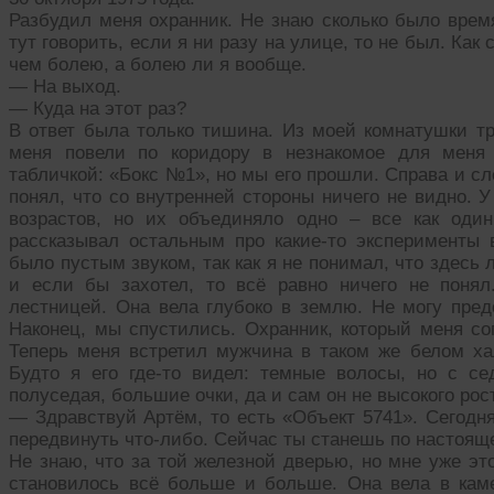
Разбудил меня охранник. Не знаю сколько было врем
тут говорить, если я ни разу на улице, то не был. Как
чем болею, а болею ли я вообще.
— На выход.
— Куда на этот раз?
В ответ была только тишина. Из моей комнатушки три
меня повели по коридору в незнакомое для меня
табличкой: «Бокс №1», но мы его прошли. Справа и сл
понял, что со внутренней стороны ничего не видно. 
возрастов, но их объединяло одно – все как оди
рассказывал остальным про какие-то эксперименты 
было пустым звуком, так как я не понимал, что здесь 
и если бы захотел, то всё равно ничего не поня
лестницей. Она вела глубоко в землю. Не могу пред
Наконец, мы спустились. Охранник, который меня со
Теперь меня встретил мужчина в таком же белом ха
Будто я его где-то видел: темные волосы, но с се
полуседая, большие очки, да и сам он не высокого рос
— Здравствуй Артём, то есть «Объект 5741». Сегодня
передвинуть что-либо. Сейчас ты станешь по настоящ
Не знаю, что за той железной дверью, но мне уже эт
становилось всё больше и больше. Она вела в каме