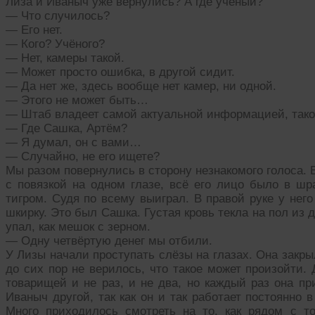
Лиза и Иваныч уже вернулись? А где учёный?
— Что случилось?
— Его нет.
— Кого? Учёного?
— Нет, камеры такой.
— Может просто ошибка, в другой сидит.
— Да нет же, здесь вообще нет камер, ни одной.
— Этого не может быть…
— Штаб владеет самой актуальной информацией, таког
— Где Сашка, Артём?
— Я думал, он с вами…
— Случайно, не его ищете?
Мы разом повернулись в сторону незнакомого голоса.
с повязкой на одном глазе, всё его лицо было в шр
тигром. Судя по всему выиграл. В правой руке у него
шкирку. Это был Сашка. Густая кровь текла на пол из 
упал, как мешок с зерном.
— Одну четвёртую денег мы отбили.
У Лизы начали проступать слёзы на глазах. Она закры
до сих пор не верилось, что такое может произойти. 
товарищей и не раз, и не два, но каждый раз она пр
Иваныч другой, так как он и так работает постоянно в
Много приходилось смотреть на то, как рядом с т