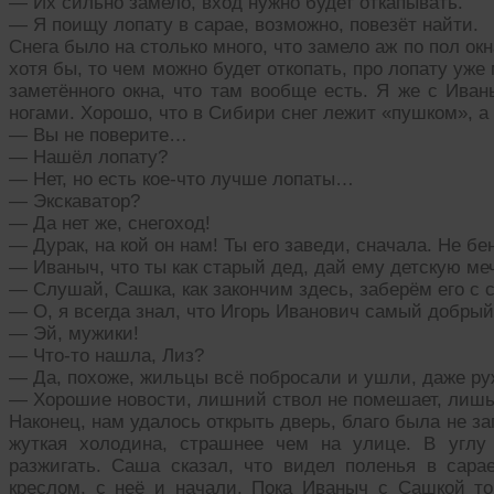
— Их сильно замело, вход нужно будет откапывать.
— Я поищу лопату в сарае, возможно, повезёт найти.
Снега было на столько много, что замело аж по пол окн
хотя бы, то чем можно будет откопать, про лопату уже
заметённого окна, что там вообще есть. Я же с Ива
ногами. Хорошо, что в Сибири снег лежит «пушком», а
— Вы не поверите…
— Нашёл лопату?
— Нет, но есть кое-что лучше лопаты…
— Экскаватор?
— Да нет же, снегоход!
— Дурак, на кой он нам! Ты его заведи, сначала. Не 
— Иваныч, что ты как старый дед, дай ему детскую м
— Слушай, Сашка, как закончим здесь, заберём его с с
— О, я всегда знал, что Игорь Иванович самый добры
— Эй, мужики!
— Что-то нашла, Лиз?
— Да, похоже, жильцы всё побросали и ушли, даже руж
— Хорошие новости, лишний ствол не помешает, лишь
Наконец, нам удалось открыть дверь, благо была не за
жуткая холодина, страшнее чем на улице. В углу
разжигать. Саша сказал, что видел поленья в сара
креслом, с неё и начали. Пока Иваныч с Сашкой то