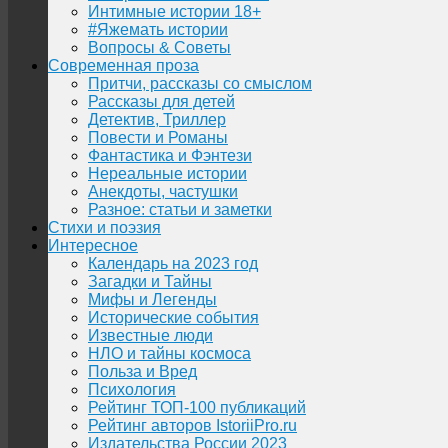
Интимные истории 18+
#Яжемать истории
Вопросы & Советы
Современная проза
Притчи, рассказы со смыслом
Рассказы для детей
Детектив, Триллер
Повести и Романы
Фантастика и Фэнтези
Нереальные истории
Анекдоты, частушки
Разное: статьи и заметки
Стихи и поэзия
Интересное
Календарь на 2023 год
Загадки и Тайны
Мифы и Легенды
Исторические события
Известные люди
НЛО и тайны космоса
Польза и Вред
Психология
Рейтинг ТОП-100 публикаций
Рейтинг авторов IstoriiPro.ru
Издательства России 2023