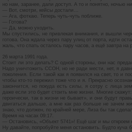
но нам, заранее, дали доступ. А то и понятно, ночью ни
— Вот, смотри, кейсы достали…
— Ага, фоткаю. Теперь чуть-чуть поближе.
— Готова?
— Да, можно уходить.
Мы спустились, не привлекая внимания, и вышли че
готова. Она ждала через пару улиц от порта, идти оста
жаль, что спать осталось пару часов, а ещё завтра на
26 марта 1991 года.
Стоит ли это делать? С одной стороны, они нас предал
Надо уничтожить ССОН, но не ради мести, нет, я дав
поколения. Если такой как я появился на свет, то и по
чтобы кто-то пережил тоже что и я. Прекрасно осозна
закончится, но покуда есть силы, я сотру с лица зе
даже если это будет стоить мне жизни. Многие скажут
героически, так в жизни не бывает», и они будут пра
двигаться дальше, а мне как раз больше не зачем жи
знаю, что должен, по крайней мере, Лиза бы так сдела
Время на часах 09:17.
— Остановись, «Объект 5741»! Ещё шаг и мы откроем 
Ну давайте, попробуйте меня остановить. Будто куча