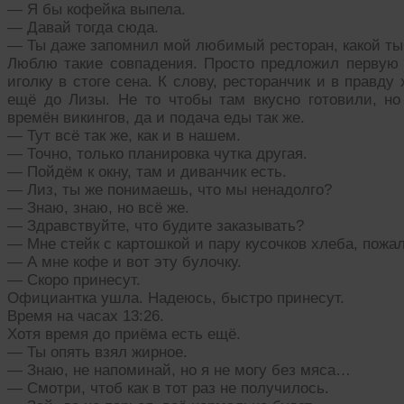
— Я бы кофейка выпела.
— Давай тогда сюда.
— Ты даже запомнил мой любимый ресторан, какой ты
Люблю такие совпадения. Просто предложил первую
иголку в стоге сена. К слову, ресторанчик и в правд
ещё до Лизы. Не то чтобы там вкусно готовили, но
времён викингов, да и подача еды так же.
— Тут всё так же, как и в нашем.
— Точно, только планировка чутка другая.
— Пойдём к окну, там и диванчик есть.
— Лиз, ты же понимаешь, что мы ненадолго?
— Знаю, знаю, но всё же.
— Здравствуйте, что будите заказывать?
— Мне стейк с картошкой и пару кусочков хлеба, пожа
— А мне кофе и вот эту булочку.
— Скоро принесут.
Официантка ушла. Надеюсь, быстро принесут.
Время на часах 13:26.
Хотя время до приёма есть ещё.
— Ты опять взял жирное.
— Знаю, не напоминай, но я не могу без мяса…
— Смотри, чтоб как в тот раз не получилось.