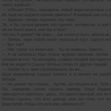
опять изобьют.
— «Объект 5741», передвинь левый ящик вплотную к п
Их ещё не надоело кубики двигать? Я каждый раз это д
— Хорошо, теперь подними эту гирю.
Эх, я бы лучше руками это сделал, интересно, а ели
её не было вовсе, кем бы я был?
Что бы я делал? Не знаю… как хочется быть обычным 
— Теперь, пере тобой лежит железный прут. Скрути ег
— Вот так?
— Нет, тупое ты животное… Ты не можешь, просто…
— А ну заткнись! Иди лучше журнал заполни. Артём, 
сегодня встал. Ты молодец, славно сегодня постарался
Как же редко я слышу тёплые слова от других людей.
— Зачем ты с ним сюсюкаешься, он же…
Шум микрофона создал помехи и я ничего не разобр
потеря.
— Не ужели так сложно… Артём, на сегодня всё. Тебя 
Он, наверное, хотел сказать камеру. Илья Вади
приходится работать здесь. Он единственный, кто ко мн
Можно сказать, что этот доктор, мне как отец, что 
родителей. Когда это всё уже закончится?