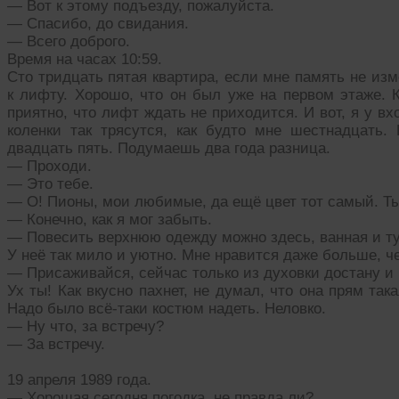
— Вот к этому подъезду, пожалуйста.
— Спасибо, до свидания.
— Всего доброго.
Время на часах 10:59.
Сто тридцать пятая квартира, если мне память не из
к лифту. Хорошо, что он был уже на первом этаже. К
приятно, что лифт ждать не приходится. И вот, я у в
коленки так трясутся, как будто мне шестнадцать.
двадцать пять. Подумаешь два года разница.
— Проходи.
— Это тебе.
— О! Пионы, мои любимые, да ещё цвет тот самый. Ты
— Конечно, как я мог забыть.
— Повесить верхнюю одежду можно здесь, ванная и ту
У неё так мило и уютно. Мне нравится даже больше, ч
— Присаживайся, сейчас только из духовки достану и
Ух ты! Как вкусно пахнет, не думал, что она прям така
Надо было всё-таки костюм надеть. Неловко.
— Ну что, за встречу?
— За встречу.
19 апреля 1989 года.
— Хорошая сегодня погодка, не правда ли?