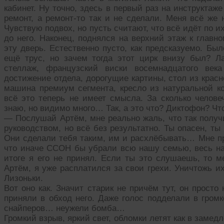
кабинет. Ну точно, здесь в первый раз на инструктаж
ремонт, а ремонт-то так и не сделали. Меня всё же 
Чувствую подвох, но пусть считают, что всё идёт по и
до него. Наконец, поднялся на верхний этаж к главно
эту дверь. Естественно пусто, как предсказуемо. Был
ещё трус, но зачем тогда этот цирк внизу был? Л
стеллаж, французский виски восемнадцатого век
достижение отдела, дорогущие картины, стол из красно
машина премиум сегмента, кресло из натуральной ко
всё это теперь не имеет смысла. За сколько челове
знаю, но видимо много… Так, а это что? Диктофон? Что
— Послушай Артём, мне реально жаль, что так получи
руководством, но всё без результатно. Ты опасен, ты
Они сделали тебя таким, им и расхлёбывать… Мне пр
что иначе ССОН бы убрали всю нашу семью, весь н
итоге я его не принял. Если ты это слушаешь, то м
Артём, я уже расплатился за свои грехи. Уничтожь их
Лизоньки.
Вот оно как. Значит старик не причём тут, он просто
приняли в обход него. Даже голос подделали в гро
снайперов… неужели бомба…
Громкий взрыв, яркий свет, обломки летят как в замед