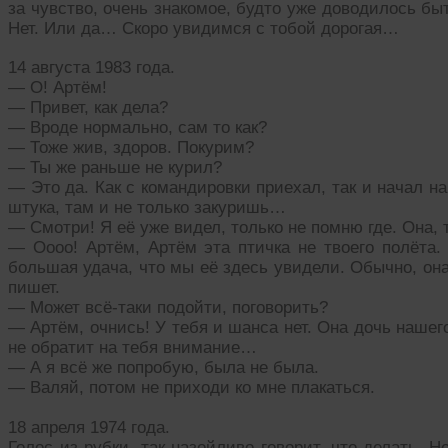
за чувство, очень знакомое, будто уже доводилось б
Нет. Или да… Скоро увидимся с тобой дорогая…
14 августа 1983 года.
— О! Артём!
— Привет, как дела?
— Вроде нормально, сам то как?
— Тоже жив, здоров. Покурим?
— Ты же раньше не курил?
— Это да. Как с командировки приехал, так и начал н
штука, там и не только закуришь…
— Смотри! Я её уже видел, только не помню где. Она,
— Оооо! Артём, Артём эта птичка не твоего полёта.
большая удача, что мы её здесь увидели. Обычно, она
пишет.
— Может всё-таки подойти, поговорить?
— Артём, очнись! У тебя и шанса нет. Она дочь нашег
не обратит на тебя внимание…
— А я всё же попробую, была не была.
— Валяй, потом не приходи ко мне плакаться.
18 апреля 1974 года.
Голос из рубки, так назойливо говорит, что делать. Н