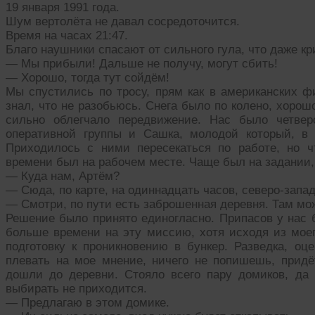
19 января 1991 года.
Шум вертолёта не давал сосредоточится.
Время на часах 21:47.
Благо наушники спасают от сильного гула, что даже к
— Мы прибыли! Дальше не получу, могут сбить!
— Хорошо, тогда тут сойдём!
Мы спустились по тросу, прям как в американских ф
знал, что не разобьюсь. Снега было по колено, хорош
сильно облегчало передвижение. Нас было четвер
оперативной группы и Сашка, молодой который, в 
Приходилось с ними пересекаться по работе, но
времени был на рабочем месте. Чаще был на задании, 
— Куда нам, Артём?
— Сюда, по карте, на одиннадцать часов, северо-запад
— Смотри, по пути есть заброшенная деревня. Там мож
Решение было принято единогласно. Припасов у нас б
больше времени на эту миссию, хотя исходя из моег
подготовку к проникновению в бункер. Разведка, оц
плевать на мое мнение, ничего не попишешь, прид
дошли до деревни. Стояло всего пару домиков, да к
выбирать не приходится.
— Предлагаю в этом домике.