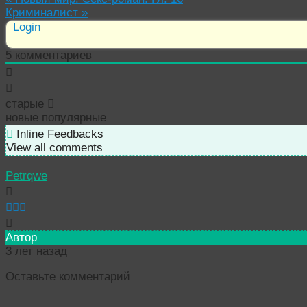
Криминалист
»
Login
5
комментариев
старые
новые
популярные
Inline Feedbacks
View all comments
Petrqwe
Автор
3 лет назад
Оставьте комментарий