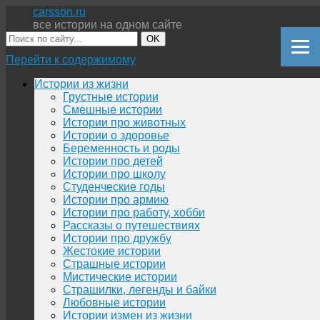
carsson.ru
все истории на одном сайте
OK
Перейти к содержимому
Истории из жизни
Грустные истории
Смешные истории
Истории про животных
Истории о здоровье
Беременность и роды
Истории про детей
Истории про школу
Студенческие годы
Истории про армию
Истории про работу, хобби
Рассказы о путешествиях
Истории про дружбу
Жестокие истории
Страшные истории
Мистические истории
Страшилки, легенды и байки
Любовные истории
Истории измен из жизни