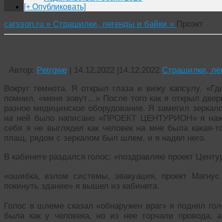
[+ Опубликовать]
carsson.ru »
Страшилки, легенды и байки »
Проэкт
Проэкт
Автор:
Petrqwe
|
14.12.2022
|
14.12.2022
Страшилки, ле
Вокруг темнота. Я открыл глаза и вижу капсулу. «Гд
помнил. «меня зовут…» После того как я открыл двер
разное медицинское оборудование. Я заметил зеркало
на ней было написано «ПРОЕКТ ЦЕНТУРИОН» я нажа
себя я не выглядел как человек на мне была какая-т
плащ, рядом с зеркалом был шлем, и я надел него.
В кабинете раздался голос: «поздравляю проект Цен
«ошибка, взлом системы, эвакуация, проект Магну
покинуть здание» я вышел из кабинета.
Голос в шлеме сказал «обнаружен враг» я поднял гол
была как у человека, но из нее торчали провода, а