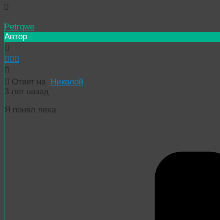
Petrqwe
Автор
Ответ на
Николой
3 лет назад
Я понял леха