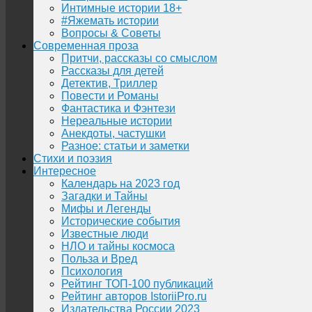
Интимные истории 18+
#Яжемать истории
Вопросы & Советы
Современная проза
Притчи, рассказы со смыслом
Рассказы для детей
Детектив, Триллер
Повести и Романы
Фантастика и Фэнтези
Нереальные истории
Анекдоты, частушки
Разное: статьи и заметки
Стихи и поэзия
Интересное
Календарь на 2023 год
Загадки и Тайны
Мифы и Легенды
Исторические события
Известные люди
НЛО и тайны космоса
Польза и Вред
Психология
Рейтинг ТОП-100 публикаций
Рейтинг авторов IstoriiPro.ru
Издательства России 2023