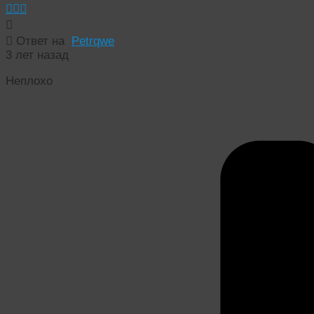
Ответ на
Petrqwe
3 лет назад
Неплохо