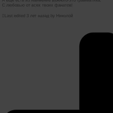
А ещё есть из наимение важного-это грамматика.
С любовью от всех твоих фанатов!
Last edited 3 лет назад by Николой